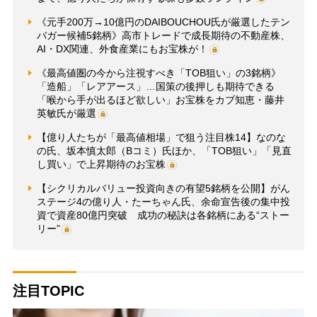
《元手200万→10億円のDAIBOUCHOU氏が厳選したテン
バガー候補5銘柄》高市トレードで成長期待の不動産株、
AI・DX関連、外食産業にもお宝株が！
《最高値圏の今から注視すべき「TOB狙い」の3銘柄》
「造船」「レアアース」…国策の後押しも期待できる
「喉から手が出るほど欲しい」お宝株をカブ知恵・藤井
英敏氏が厳選
【億り人たちが「最高値相場」で狙う注目株14】なのな
の氏、坂本慎太郎（Bコミ）氏ほか、「TOB狙い」「見直
し買い」で上昇期待のお宝株
【シクリカルバリュー投資向きの有望5銘柄を公開】がん
ステージ4の億り人・たーちゃん氏、余命宣告後の集中投
資で資産80億円突破 成功の秘訣は各銘柄にある“ストー
リー”
注目TOPIC