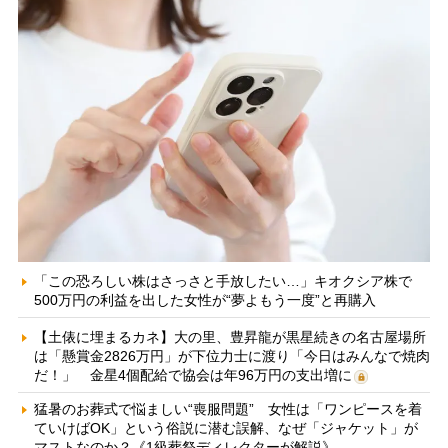
「この恐ろしい株はさっさと手放したい…」キオクシア株で
500万円の利益を出した女性が“夢よもう一度”と再購入
【土俵に埋まるカネ】大の里、豊昇龍が黒星続きの名古屋場所
は「懸賞金2826万円」が下位力士に渡り「今日はみんなで焼肉
だ！」 金星4個配給で協会は年96万円の支出増に
猛暑のお葬式で悩ましい“喪服問題” 女性は「ワンピースを着
ていけばOK」という俗説に潜む誤解、なぜ「ジャケット」が
マストなのか？《1級葬祭ディレクターが解説》