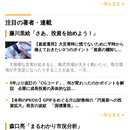
一覧を見る
注目の著者・連載
藤川里絵「さあ、投資を始めよう！」
【資産運用】大災害時に慌てないために平時から
備えておきたい3つのポイント「資産の棚卸し…
大規模な災害が起きると、株式市場が大きく動いたり、取引環
境が不安定になったりすることがある。一方…
5年ぶり改訂の「CGコード」、何が変わったのかポイントを解
説 企業に成長投資の具体的な説…
【令和のPKOか】GPIFをめぐる片山財務相の「円資産への投
資拡大」発言の波紋 「国債重視」…
一覧を見る
森口亮「まるわかり市況分析」