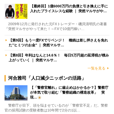
【最終回】1億6000万円の負債と引き換えに手に
入れたプライスレスな経験 ｜ 突然マルサがや…
2009年12月に発行された元FXトレーダー・磯貝清明氏の著書
『突然マルサがやって来た！～FXで10億円稼い…
【第9回】もう一度FXでリベンジ！ 種銭は差し押さえを免れ
た”ヒミツのお金” ｜ 突然マルサ…
【第8回】年利はなんと14.6％！ 毎日5万円超の延滞税が積み
上がっていく ｜ 突然マルサ…
一覧を見る
河合雅司「人口減少ニッポンの活路」
【「警察官離れ」に歯止めはかかるか？】警察庁
が本気で取り組む「警察組織の構造改革」 実
現…
警察庁が目下、頭を悩ませているのが「警察官不足」だ。警察
官の採用試験の受験者数は10年間で2分の1以…