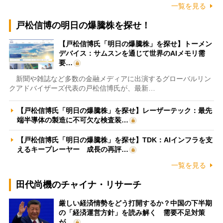
一覧を見る
戸松信博の明日の爆騰株を探せ！
【戸松信博氏「明日の爆騰株」を探せ】トーメン
デバイス：サムスンを通じて世界のAIメモリ需
要…
新聞や雑誌など多数の金融メディアに出演するグローバルリン
クアドバイザーズ代表の戸松信博氏が、最新…
【戸松信博氏「明日の爆騰株」を探せ】レーザーテック：最先
端半導体の製造に不可欠な検査装…
【戸松信博氏「明日の爆騰株」を探せ】TDK：AIインフラを支
えるキープレーヤー 成長の再評…
一覧を見る
田代尚機のチャイナ・リサーチ
厳しい経済情勢をどう打開するか？中国の下半期
の「経済運営方針」を読み解く 需要不足対策
が…