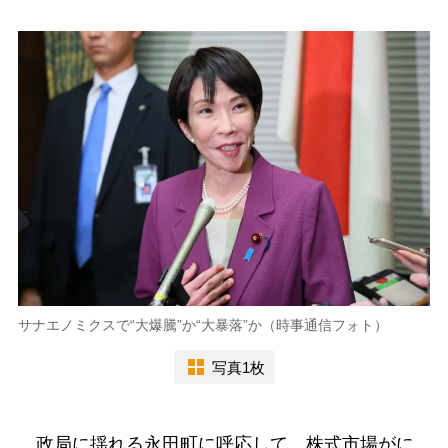
サナエノミクスで“大爆騰”か“大暴落”か（時事通信フォト）
写真1枚
政局に揺れる永田町に呼応して、株式市場がに