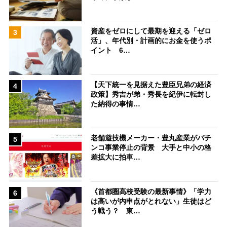
資産をゼロにして最期を迎える「ゼロ
3
活」、年代別・計画的にお金を使うポ
イント 6…
【天下統一を見据えた豊臣兄弟の経済
4
政策】秀吉が弟・秀長を紀伊に転封し
た納得の事情…
老舗遊技機メーカー・豊丸産業がパチ
5
ンコ事業停止の背景 大手と中小の格
差拡大に拍車…
《首都圏高校受験の最新事情》「学力
6
は高いが内申点がとれない」生徒はど
う戦う？ 東…