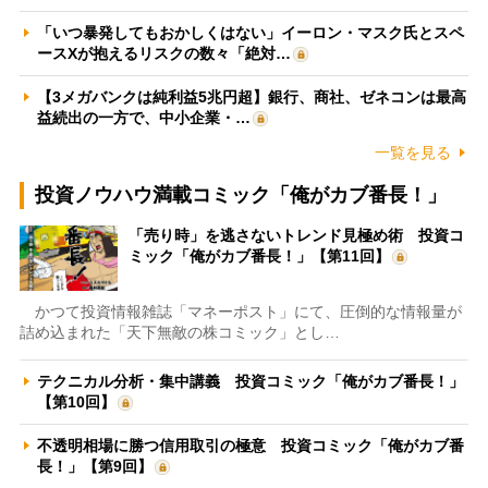
「いつ暴発してもおかしくはない」イーロン・マスク氏とスペ
ースXが抱えるリスクの数々「絶対…
【3メガバンクは純利益5兆円超】銀行、商社、ゼネコンは最高
益続出の一方で、中小企業・…
一覧を見る
投資ノウハウ満載コミック「俺がカブ番長！」
「売り時」を逃さないトレンド見極め術 投資コ
ミック「俺がカブ番長！」【第11回】
かつて投資情報雑誌「マネーポスト」にて、圧倒的な情報量が
詰め込まれた「天下無敵の株コミック」とし…
テクニカル分析・集中講義 投資コミック「俺がカブ番長！」
【第10回】
不透明相場に勝つ信用取引の極意 投資コミック「俺がカブ番
長！」【第9回】