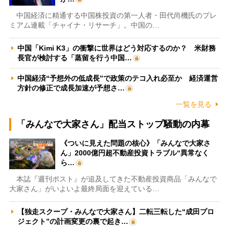
中国経済に精通する中国株投資の第一人者・田代尚機氏のプレ
ミアム連載「チャイナ・リサーチ」。中国の…
中国「Kimi K3」の衝撃に世界はどう対応するのか？ 米財務
長官が検討する「蒸留を行う中国…
中国経済“予想外の低成長”で政策のテコ入れ必至か 経済運営
方針の修正で成長加速が予想さ…
一覧を見る
「みんなで大家さん」配当ストップ騒動の内幕
《ついに見えた問題の核心》「みんなで大家さ
ん」2000億円超不動産投資トラブル“異常なく
ら…
本誌『週刊ポスト』が追及してきた不動産投資商品「みんなで
大家さん」がいよいよ最終局面を迎えている…
【独走スクープ・みんなで大家さん】二転三転した“成田プロ
ジェクト”の計画変更の裏で起き…