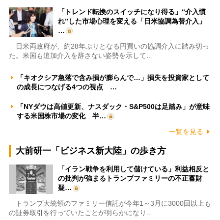
「トレンド転換のスイッチになり得る」“介入慣
れ”した市場心理を変える「日米協調為替介入」
…
日米両政府が、約28年ぶりとなる円買いの協調介入に踏み切っ
た。米国も追加介入を辞さない姿勢を示して…
「キオクシア急落で含み損が膨らんで…」損失を投資家として
の成長につなげる4つの視点 …
「NYダウは高値更新、ナスダック・S&P500は足踏み」が意味
する米国株市場の変化 半…
一覧を見る
大前研一「ビジネス新大陸」の歩き方
「イラン戦争を利用して儲けている」利益相反と
の批判が強まるトランプファミリーの不正蓄財
疑…
トランプ大統領のファミリー信託が今年1～3月に3000回以上も
の証券取引を行っていたことが明らかになり…