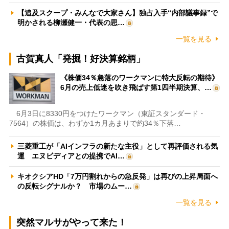
【追及スクープ・みんなで大家さん】独占入手“内部議事録”で
明かされる柳瀬健一・代表の思…
一覧を見る
古賀真人「発掘！好決算銘柄」
《株価34％急落のワークマンに特大反転の期待》
6月の売上低迷を吹き飛ばす第1四半期決算、…
6月3日に8330円をつけたワークマン（東証スタンダード・
7564）の株価は、わずか1カ月あまりで約34％下落…
三菱重工が「AIインフラの新たな主役」として再評価される気
運 エヌビディアとの提携でAI…
キオクシアHD「7万円割れからの急反発」は再びの上昇局面へ
の反転シグナルか？ 市場のムー…
一覧を見る
突然マルサがやって来た！