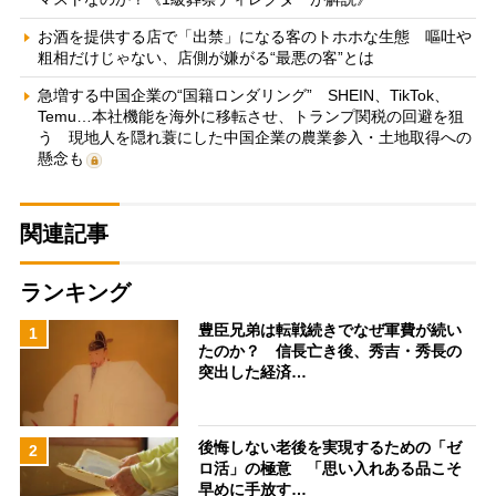
お酒を提供する店で「出禁」になる客のトホホな生態 嘔吐や
粗相だけじゃない、店側が嫌がる“最悪の客”とは
急増する中国企業の“国籍ロンダリング” SHEIN、TikTok、
Temu…本社機能を海外に移転させ、トランプ関税の回避を狙
う 現地人を隠れ蓑にした中国企業の農業参入・土地取得への
懸念も
関連記事
ランキング
豊臣兄弟は転戦続きでなぜ軍費が続い
1
たのか？ 信長亡き後、秀吉・秀長の
突出した経済…
後悔しない老後を実現するための「ゼ
2
ロ活」の極意 「思い入れある品こそ
早めに手放す…