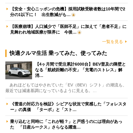
【安全・安心ニッポンの危機】採用試験受験者数は10年間で2
分の1以下に！ 出生数減がも…
【医療崩壊】人口減少で「医師不足」に加えて「患者不足」に
見舞われ地域医療が限界に 今後…
一覧を見る
快適クルマ生活 乗ってみた、使ってみた
【4ヶ月間で受注累計6000台】BEV普及の障壁と
なる「航続距離の不安」「充電のストレス」解
消…
あれほどもてはやされていた「EV（BEV）シフト」の潮流も、
最近では減速基調になっているように見える。…
《雪道の対応力を検証》シビアな状況で実感した「フォレスタ
ー」の真価 「ターボ」と「スト…
乗り込むと同時に「これが軽？」と戸惑うのには理由があっ
た 「日産ルークス」さらなる躍進…