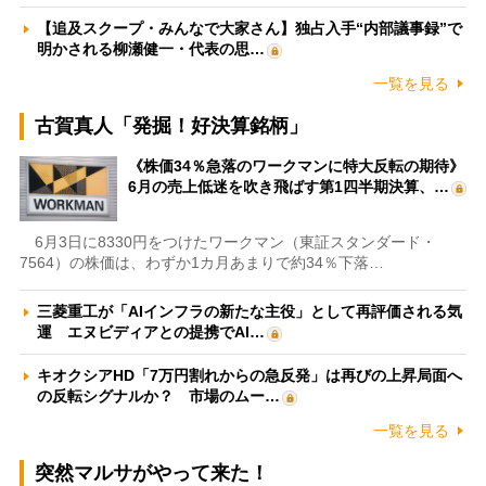
【追及スクープ・みんなで大家さん】独占入手“内部議事録”で
明かされる柳瀬健一・代表の思…
一覧を見る
古賀真人「発掘！好決算銘柄」
《株価34％急落のワークマンに特大反転の期待》
6月の売上低迷を吹き飛ばす第1四半期決算、…
6月3日に8330円をつけたワークマン（東証スタンダード・
7564）の株価は、わずか1カ月あまりで約34％下落…
三菱重工が「AIインフラの新たな主役」として再評価される気
運 エヌビディアとの提携でAI…
キオクシアHD「7万円割れからの急反発」は再びの上昇局面へ
の反転シグナルか？ 市場のムー…
一覧を見る
突然マルサがやって来た！