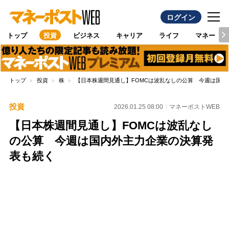
ログイン
トップ
投資
ビジネス
キャリア
ライフ
マネー
トップ
投資
株
【日本株週間見通し】FOMCは波乱なしの公算 今週は国内
投資
2026.01.25 08:00
マネーポストWEB
【日本株週間見通し】FOMCは波乱なし
の公算 今週は国内外主力企業の決算発
表も続く
Loaded
:
100.00%
/
Unmute