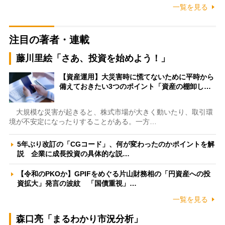
一覧を見る
注目の著者・連載
藤川里絵「さあ、投資を始めよう！」
【資産運用】大災害時に慌てないために平時から
備えておきたい3つのポイント「資産の棚卸し…
大規模な災害が起きると、株式市場が大きく動いたり、取引環
境が不安定になったりすることがある。一方…
5年ぶり改訂の「CGコード」、何が変わったのかポイントを解
説 企業に成長投資の具体的な説…
【令和のPKOか】GPIFをめぐる片山財務相の「円資産への投
資拡大」発言の波紋 「国債重視」…
一覧を見る
森口亮「まるわかり市況分析」