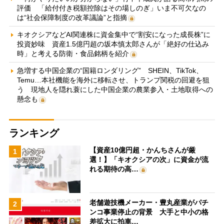
評価 「給付付き税額控除はその場しのぎ」いま不可欠なの
は“社会保障制度の改革議論”と指摘
キオクシアなどAI関連株に資金集中で“割安になった成長株”に
投資妙味 資産1.5億円超の坂本慎太郎さんが「絶好の仕込み
時」と考える防衛・食品銘柄を紹介
急増する中国企業の“国籍ロンダリング” SHEIN、TikTok、
Temu…本社機能を海外に移転させ、トランプ関税の回避を狙
う 現地人を隠れ蓑にした中国企業の農業参入・土地取得への
懸念も
ランキング
【資産10億円超・かんちさんが厳
1
選！】「キオクシアの次」に資金が流
れる期待の高…
老舗遊技機メーカー・豊丸産業がパチ
2
ンコ事業停止の背景 大手と中小の格
差拡大に拍車…