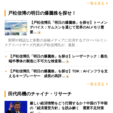
一覧を見る
戸松信博の明日の爆騰株を探せ！
【戸松信博氏「明日の爆騰株」を探せ】トーメン
デバイス：サムスンを通じて世界のAIメモリ需
要…
新聞や雑誌など多数の金融メディアに出演するグローバルリン
クアドバイザーズ代表の戸松信博氏が、最新…
【戸松信博氏「明日の爆騰株」を探せ】レーザーテック：最先
端半導体の製造に不可欠な検査装…
【戸松信博氏「明日の爆騰株」を探せ】TDK：AIインフラを支
えるキープレーヤー 成長の再評…
一覧を見る
田代尚機のチャイナ・リサーチ
厳しい経済情勢をどう打開するか？中国の下半期
の「経済運営方針」を読み解く 需要不足対策
が…