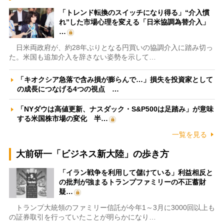
「トレンド転換のスイッチになり得る」“介入慣
れ”した市場心理を変える「日米協調為替介入」
…
日米両政府が、約28年ぶりとなる円買いの協調介入に踏み切っ
た。米国も追加介入を辞さない姿勢を示して…
「キオクシア急落で含み損が膨らんで…」損失を投資家として
の成長につなげる4つの視点 …
「NYダウは高値更新、ナスダック・S&P500は足踏み」が意味
する米国株市場の変化 半…
一覧を見る
大前研一「ビジネス新大陸」の歩き方
「イラン戦争を利用して儲けている」利益相反と
の批判が強まるトランプファミリーの不正蓄財
疑…
トランプ大統領のファミリー信託が今年1～3月に3000回以上も
の証券取引を行っていたことが明らかになり…