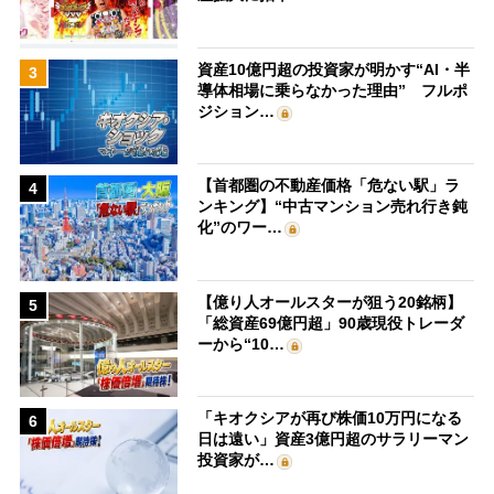
資産10億円超の投資家が明かす“AI・半
3
導体相場に乗らなかった理由” フルポ
ジション…
【首都圏の不動産価格「危ない駅」ラ
4
ンキング】“中古マンション売れ行き鈍
化”のワー…
【億り人オールスターが狙う20銘柄】
5
「総資産69億円超」90歳現役トレーダ
ーから“10…
「キオクシアが再び株価10万円になる
6
日は遠い」資産3億円超のサラリーマン
投資家が…