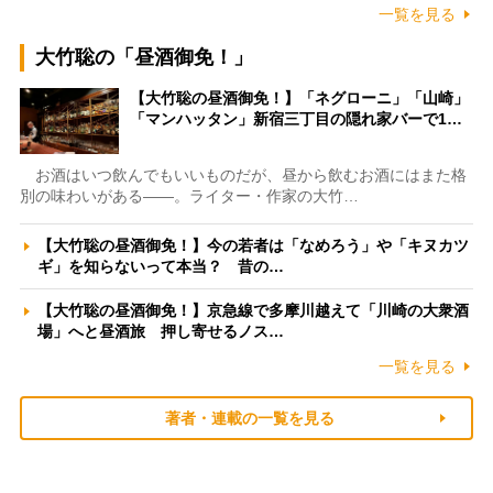
一覧を見る
大竹聡の「昼酒御免！」
【大竹聡の昼酒御免！】「ネグローニ」「山崎」
「マンハッタン」新宿三丁目の隠れ家バーで1…
お酒はいつ飲んでもいいものだが、昼から飲むお酒にはまた格
別の味わいがある――。ライター・作家の大竹…
【大竹聡の昼酒御免！】今の若者は「なめろう」や「キヌカツ
ギ」を知らないって本当？ 昔の…
【大竹聡の昼酒御免！】京急線で多摩川越えて「川崎の大衆酒
場」へと昼酒旅 押し寄せるノス…
一覧を見る
著者・連載の一覧を見る