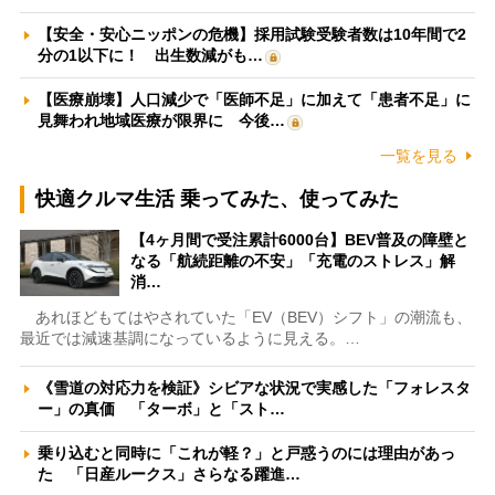
【安全・安心ニッポンの危機】採用試験受験者数は10年間で2
分の1以下に！ 出生数減がも…
【医療崩壊】人口減少で「医師不足」に加えて「患者不足」に
見舞われ地域医療が限界に 今後…
一覧を見る
快適クルマ生活 乗ってみた、使ってみた
【4ヶ月間で受注累計6000台】BEV普及の障壁と
なる「航続距離の不安」「充電のストレス」解
消…
あれほどもてはやされていた「EV（BEV）シフト」の潮流も、
最近では減速基調になっているように見える。…
《雪道の対応力を検証》シビアな状況で実感した「フォレスタ
ー」の真価 「ターボ」と「スト…
乗り込むと同時に「これが軽？」と戸惑うのには理由があっ
た 「日産ルークス」さらなる躍進…