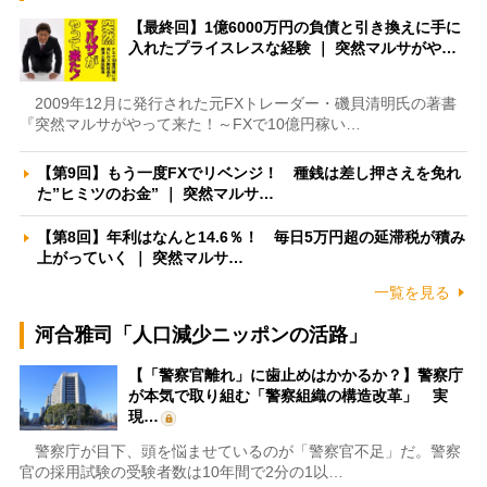
【最終回】1億6000万円の負債と引き換えに手に
入れたプライスレスな経験 ｜ 突然マルサがや…
2009年12月に発行された元FXトレーダー・磯貝清明氏の著書
『突然マルサがやって来た！～FXで10億円稼い…
【第9回】もう一度FXでリベンジ！ 種銭は差し押さえを免れ
た”ヒミツのお金” ｜ 突然マルサ…
【第8回】年利はなんと14.6％！ 毎日5万円超の延滞税が積み
上がっていく ｜ 突然マルサ…
一覧を見る
河合雅司「人口減少ニッポンの活路」
【「警察官離れ」に歯止めはかかるか？】警察庁
が本気で取り組む「警察組織の構造改革」 実
現…
警察庁が目下、頭を悩ませているのが「警察官不足」だ。警察
官の採用試験の受験者数は10年間で2分の1以…