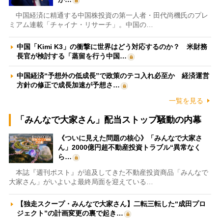
中国経済に精通する中国株投資の第一人者・田代尚機氏のプレ
ミアム連載「チャイナ・リサーチ」。中国の…
中国「Kimi K3」の衝撃に世界はどう対応するのか？ 米財務
長官が検討する「蒸留を行う中国…
中国経済“予想外の低成長”で政策のテコ入れ必至か 経済運営
方針の修正で成長加速が予想さ…
一覧を見る
「みんなで大家さん」配当ストップ騒動の内幕
《ついに見えた問題の核心》「みんなで大家さ
ん」2000億円超不動産投資トラブル“異常なく
ら…
本誌『週刊ポスト』が追及してきた不動産投資商品「みんなで
大家さん」がいよいよ最終局面を迎えている…
【独走スクープ・みんなで大家さん】二転三転した“成田プロ
ジェクト”の計画変更の裏で起き…