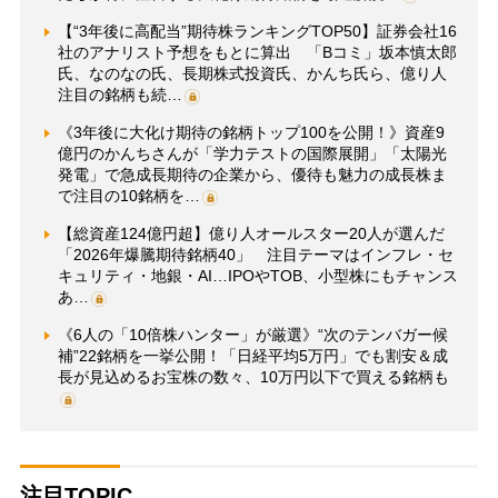
【“3年後に高配当”期待株ランキングTOP50】証券会社16
社のアナリスト予想をもとに算出 「Bコミ」坂本慎太郎
氏、なのなの氏、長期株式投資氏、かんち氏ら、億り人
注目の銘柄も続…
《3年後に大化け期待の銘柄トップ100を公開！》資産9
億円のかんちさんが「学力テストの国際展開」「太陽光
発電」で急成長期待の企業から、優待も魅力の成長株ま
で注目の10銘柄を…
【総資産124億円超】億り人オールスター20人が選んだ
「2026年爆騰期待銘柄40」 注目テーマはインフレ・セ
キュリティ・地銀・AI…IPOやTOB、小型株にもチャンス
あ…
《6人の「10倍株ハンター」が厳選》“次のテンバガー候
補”22銘柄を一挙公開！「日経平均5万円」でも割安＆成
長が見込めるお宝株の数々、10万円以下で買える銘柄も
注目TOPIC