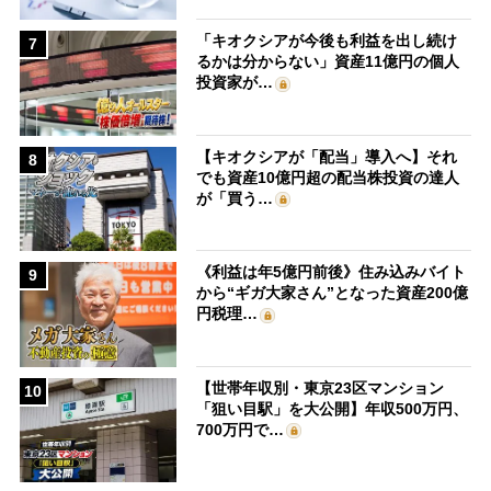
「キオクシアが今後も利益を出し続け
7
るかは分からない」資産11億円の個人
投資家が…
【キオクシアが「配当」導入へ】それ
8
でも資産10億円超の配当株投資の達人
が「買う…
《利益は年5億円前後》住み込みバイト
9
から“ギガ大家さん”となった資産200億
円税理…
【世帯年収別・東京23区マンション
10
「狙い目駅」を大公開】年収500万円、
700万円で…