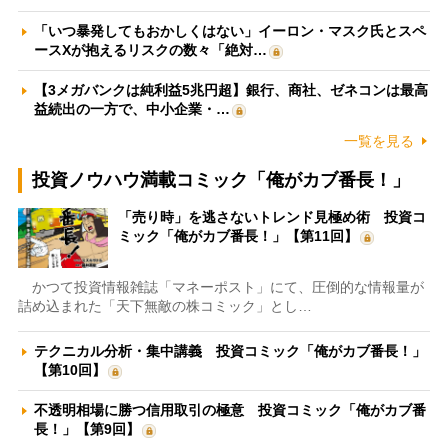
「いつ暴発してもおかしくはない」イーロン・マスク氏とスペ
ースXが抱えるリスクの数々「絶対…
【3メガバンクは純利益5兆円超】銀行、商社、ゼネコンは最高
益続出の一方で、中小企業・…
一覧を見る
投資ノウハウ満載コミック「俺がカブ番長！」
「売り時」を逃さないトレンド見極め術 投資コ
ミック「俺がカブ番長！」【第11回】
かつて投資情報雑誌「マネーポスト」にて、圧倒的な情報量が
詰め込まれた「天下無敵の株コミック」とし…
テクニカル分析・集中講義 投資コミック「俺がカブ番長！」
【第10回】
不透明相場に勝つ信用取引の極意 投資コミック「俺がカブ番
長！」【第9回】