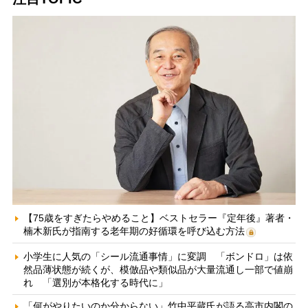
【75歳をすぎたらやめること】ベストセラー『定年後』著者・
楠木新氏が指南する老年期の好循環を呼び込む方法
小学生に人気の「シール流通事情」に変調 「ボンドロ」は依
然品薄状態が続くが、模倣品や類似品が大量流通し一部で値崩
れ 「選別が本格化する時代に」
「何がやりたいのか分からない」竹中平蔵氏が語る高市内閣の