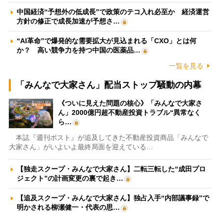
中国経済“予想外の低成長”で政策のテコ入れ必至か 経済運営
方針の修正で成長加速が予想さ…
“AI革命”で爆発的な需要拡大が見込まれる「CXO」とは何
か？ 高い競争力を持つ中国の医薬品…
一覧を見る
「みんなで大家さん」配当ストップ騒動の内幕
《ついに見えた問題の核心》「みんなで大家さ
ん」2000億円超不動産投資トラブル“異常なく
ら…
本誌『週刊ポスト』が追及してきた不動産投資商品「みんなで
大家さん」がいよいよ最終局面を迎えている…
【独走スクープ・みんなで大家さん】二転三転した“成田プロ
ジェクト”の計画変更の裏で起き…
【追及スクープ・みんなで大家さん】独占入手“内部議事録”で
明かされる柳瀬健一・代表の思…