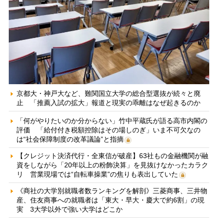
京都大・神戸大など、難関国立大学の総合型選抜が続々と廃
止 「推薦入試の拡大」報道と現実の乖離はなぜ起きるのか
「何がやりたいのか分からない」竹中平蔵氏が語る高市内閣の
評価 「給付付き税額控除はその場しのぎ」いま不可欠なの
は“社会保障制度の改革議論”と指摘
【クレジット決済代行・全東信が破産】63社もの金融機関が融
資をしながら「20年以上の粉飾決算」を見抜けなかったカラク
リ 営業現場では“自転車操業”の焦りも表出していた
《商社の大学別就職者数ランキングを解剖》三菱商事、三井物
産、住友商事への就職者は「東大・早大・慶大で約6割」の現
実 3大学以外で強い大学はどこか