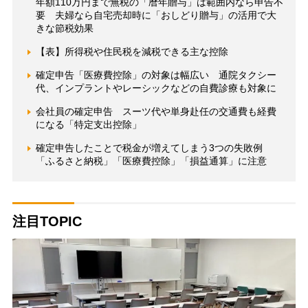
年額110万円まで無税の「暦年贈与」は範囲内なら申告不
要 夫婦なら自宅売却時に「おしどり贈与」の活用で大
きな節税効果
【表】所得税や住民税を減税できる主な控除
確定申告「医療費控除」の対象は幅広い 通院タクシー
代、インプラントやレーシックなどの自費診療も対象に
会社員の確定申告 スーツ代や単身赴任の交通費も経費
になる「特定支出控除」
確定申告したことで税金が増えてしまう3つの失敗例
「ふるさと納税」「医療費控除」「損益通算」に注意
注目TOPIC