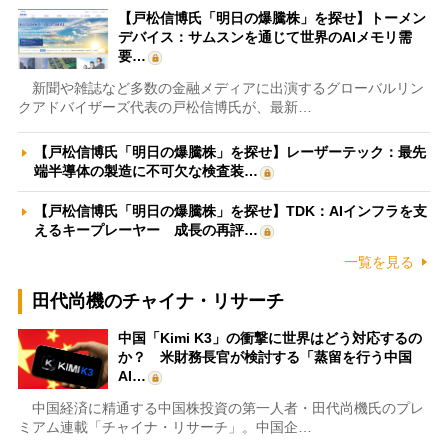
【戸松信博氏「明日の爆騰株」を探せ】トーメン
デバイス：サムスンを通じて世界のAIメモリ需
要…
新聞や雑誌など多数の金融メディアに出演するグローバルリン
クアドバイザーズ代表の戸松信博氏が、最新…
【戸松信博氏「明日の爆騰株」を探せ】レーザーテック：最先
端半導体の製造に不可欠な検査装…
【戸松信博氏「明日の爆騰株」を探せ】TDK：AIインフラを支
えるキープレーヤー 成長の再評…
一覧を見る
田代尚機のチャイナ・リサーチ
中国「Kimi K3」の衝撃に世界はどう対応するの
か？ 米財務長官が検討する「蒸留を行う中国
AI…
中国経済に精通する中国株投資の第一人者・田代尚機氏のプレ
ミアム連載「チャイナ・リサーチ」。中国企…