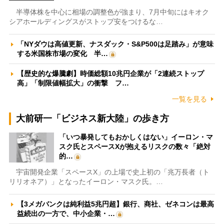
半導体株を中心に相場の調整色が強まり、7月中旬にはキオク
シアホールディングスがストップ安をつけるな…
「NYダウは高値更新、ナスダック・S&P500は足踏み」が意味
する米国株市場の変化 半…
【歴史的な爆騰劇】時価総額10兆円企業が「2連続ストップ
高」「制限値幅拡大」の衝撃 フ…
一覧を見る
大前研一「ビジネス新大陸」の歩き方
「いつ暴発してもおかしくはない」イーロン・マ
スク氏とスペースXが抱えるリスクの数々「絶対
的…
宇宙開発企業「スペースX」の上場で史上初の「兆万長者（ト
リリオネア）」となったイーロン・マスク氏。…
【3メガバンクは純利益5兆円超】銀行、商社、ゼネコンは最高
益続出の一方で、中小企業・…