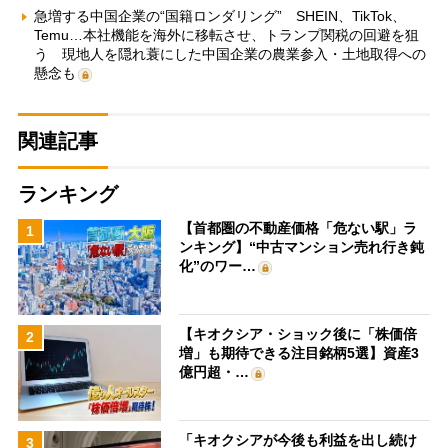
急増する中国企業の“国籍ロンダリング” SHEIN、TikTok、
Temu…本社機能を海外に移転させ、トランプ関税の回避を狙
う 現地人を隠れ蓑にした中国企業の農業参入・土地取得への
懸念も
関連記事
ランキング
【首都圏の不動産価格「危ない駅」ラ
1
ンキング】“中古マンション売れ行き鈍
化”のワー…
【キオクシア・ショック後に「株価倍
2
増」も期待できる注目銘柄5選】資産3
億円超・…
「キオクシアが今後も利益を出し続け
3