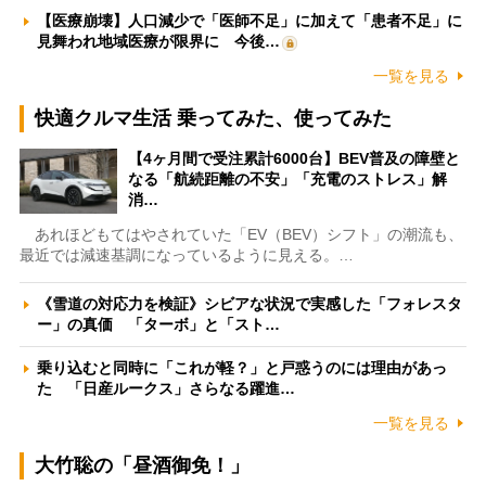
【医療崩壊】人口減少で「医師不足」に加えて「患者不足」に
見舞われ地域医療が限界に 今後…
一覧を見る
快適クルマ生活 乗ってみた、使ってみた
【4ヶ月間で受注累計6000台】BEV普及の障壁と
なる「航続距離の不安」「充電のストレス」解
消…
あれほどもてはやされていた「EV（BEV）シフト」の潮流も、
最近では減速基調になっているように見える。…
《雪道の対応力を検証》シビアな状況で実感した「フォレスタ
ー」の真価 「ターボ」と「スト…
乗り込むと同時に「これが軽？」と戸惑うのには理由があっ
た 「日産ルークス」さらなる躍進…
一覧を見る
大竹聡の「昼酒御免！」