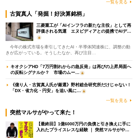
一覧を見る
古賀真人「発掘！好決算銘柄」
三菱重工が「AIインフラの新たな主役」として再
評価される気運 エヌビディアとの提携でAIデ…
今年の株式市場を牽引してきたAI・半導体関連株に、調整の動
きが広がっている。そうしたなか、再び注目…
キオクシアHD「7万円割れからの急反発」は再びの上昇局面へ
の反転シグナルか？ 市場のムー…
《億り人・古賀真人氏が厳選》野村総合研究所だけじゃない！
「DX・省力化・円安」を追い風に…
一覧を見る
突然マルサがやって来た！
【最終回】1億6000万円の負債と引き換えに手に
入れたプライスレスな経験 ｜ 突然マルサがや…