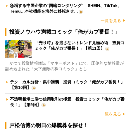
急増する中国企業の“国籍ロンダリング” SHEIN、TikTok、
Temu…本社機能を海外に移転させ…
一覧を見る
投資ノウハウ満載コミック「俺がカブ番長！」
「売り時」を逃さないトレンド見極め術 投資コ
ミック「俺がカブ番長！」【第11回】
かつて投資情報雑誌「マネーポスト」にて、圧倒的な情報量が
詰め込まれた「天下無敵の株コミック」とし…
テクニカル分析・集中講義 投資コミック「俺がカブ番長！」
【第10回】
不透明相場に勝つ信用取引の極意 投資コミック「俺がカブ番
長！」【第9回】
一覧を見る
戸松信博の明日の爆騰株を探せ！