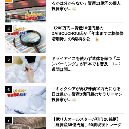
るかは分からない」資産11億円の個人
投資家が…
《200万円→資産10億円超の
4
DAIBOUCHOU氏が「年末までに株価倍
増期待」の5銘柄を公…
ドライアイスを使わず遺体を保つ「エ
5
ンバーミング」が日本でも普及 1～2
週間は問…
「キオクシアが再び株価10万円になる
6
日は遠い」資産3億円超のサラリーマン
投資家が…
【億り人オールスターが狙う20銘柄】
7
「総資産69億円超」90歳現役トレーダ