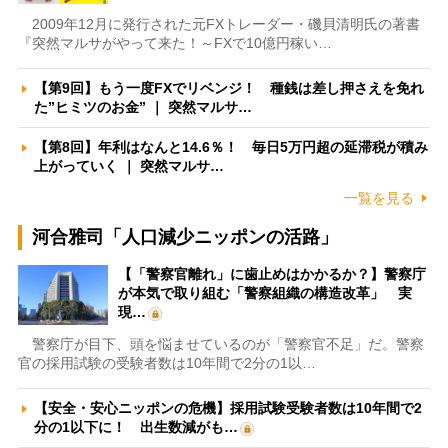
2009年12月に発行された元FXトレーダー・磯貝清明氏の著書
『突然マルサがやって来た！～FXで10億円稼い…
【第9回】もう一度FXでリベンジ！ 種銭は差し押さえを免れ
た”ヒミツのお金” ｜ 突然マルサ…
【第8回】年利はなんと14.6％！ 毎日5万円超の延滞税が積み
上がっていく ｜ 突然マルサ…
一覧を見る
河合雅司「人口減少ニッポンの活路」
【「警察官離れ」に歯止めはかかるか？】警察庁
が本気で取り組む「警察組織の構造改革」 実
現…
警察庁が目下、頭を悩ませているのが「警察官不足」だ。警察
官の採用試験の受験者数は10年間で2分の1以…
【安全・安心ニッポンの危機】採用試験受験者数は10年間で2
分の1以下に！ 出生数減がも…