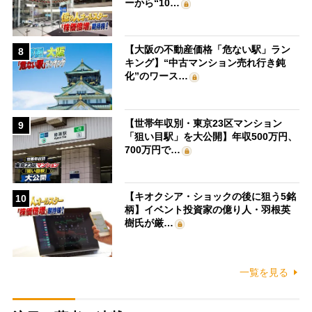
ーから“10…
【大阪の不動産価格「危ない駅」ラン
8
キング】“中古マンション売れ行き鈍
化”のワース…
【世帯年収別・東京23区マンション
9
「狙い目駅」を大公開】年収500万円、
700万円で…
【キオクシア・ショックの後に狙う5銘
10
柄】イベント投資家の億り人・羽根英
樹氏が厳…
一覧を見る