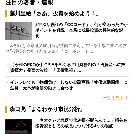
注目の著者・連載
藤川里絵「さあ、投資を始めよう！」
5年ぶり改訂の「CGコード」、何が変わったのか
ポイントを解説 企業に成長投資の具体的な説
明…
金融庁と東京証券取引所が共同で策定している上場企業の経営
や取締役会のあり方を定める「コーポレート…
【令和のPKOか】GPIFをめぐる片山財務相の「円資産への投
資拡大」発言の波紋 「国債重視」…
インフレでも「物価負け」しない金融商品「物価連動国債」に
注目 元本が物価の動きに合わせ…
一覧を見る
森口亮「まるわかり市況分析」
「キオクシア急落で含み損が膨らんで…」損失を
投資家としての成長につなげる4つの視点 「…