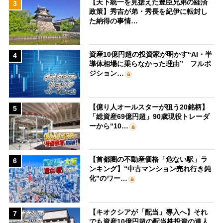
【天下統一を見据えた豊臣兄弟の経済
3
政策】秀吉が弟・秀長を紀伊に転封し
た納得の事情…
資産10億円超の投資家が明かす“AI・半
4
導体相場に乗らなかった理由” フルポ
ジション…
【億り人オールスターが狙う20銘柄】
5
「総資産69億円超」90歳現役トレーダ
ーから“10…
【首都圏の不動産価格「危ない駅」ラ
6
ンキング】“中古マンション売れ行き鈍
化”のワー…
【キオクシアが「配当」導入へ】それ
7
でも資産10億円超の配当株投資の達人