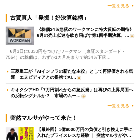
一覧を見る
古賀真人「発掘！好決算銘柄」
《株価34％急落のワークマンに特大反転の期待》
6月の売上低迷を吹き飛ばす第1四半期決算、…
6月3日に8330円をつけたワークマン（東証スタンダード・
7564）の株価は、わずか1カ月あまりで約34％下落…
三菱重工が「AIインフラの新たな主役」として再評価される気
運 エヌビディアとの提携でAI…
キオクシアHD「7万円割れからの急反発」は再びの上昇局面へ
の反転シグナルか？ 市場のムー…
一覧を見る
突然マルサがやって来た！
【最終回】1億6000万円の負債と引き換えに手に
入れたプライスレスな経験 ｜ 突然マルサがや…