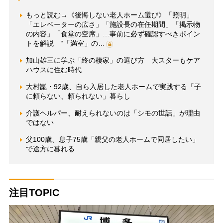
もっと読む→《後悔しない老人ホーム選び》「照明」
「エレベーターの広さ」「施設長の在任期間」「掲示物
の内容」「食堂の空席」…事前に必ず確認すべきポイン
トを解説 “「満室」の…
加山雄三に学ぶ「終の棲家」の選び方 大スターもケア
ハウスに住む時代
大村崑・92歳、自ら入居した老人ホームで実践する「子
に頼らない、頼られない」暮らし
介護ヘルパー、耐えられないのは「シモの世話」が理由
ではない
父100歳、息子75歳「親父の老人ホームで同居したい」
で途方に暮れる
注目TOPIC