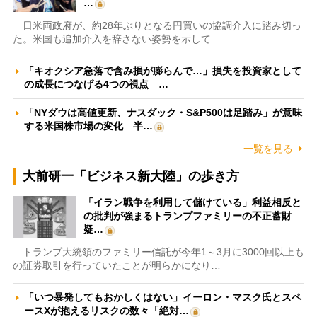
…
日米両政府が、約28年ぶりとなる円買いの協調介入に踏み切っ
た。米国も追加介入を辞さない姿勢を示して…
「キオクシア急落で含み損が膨らんで…」損失を投資家として
の成長につなげる4つの視点 …
「NYダウは高値更新、ナスダック・S&P500は足踏み」が意味
する米国株市場の変化 半…
一覧を見る
大前研一「ビジネス新大陸」の歩き方
「イラン戦争を利用して儲けている」利益相反と
の批判が強まるトランプファミリーの不正蓄財
疑…
トランプ大統領のファミリー信託が今年1～3月に3000回以上も
の証券取引を行っていたことが明らかになり…
「いつ暴発してもおかしくはない」イーロン・マスク氏とスペ
ースXが抱えるリスクの数々「絶対…