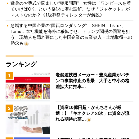
猛暑のお葬式で悩ましい“喪服問題” 女性は「ワンピースを着
ていけばOK」という俗説に潜む誤解、なぜ「ジャケット」が
マストなのか？《1級葬祭ディレクターが解説》
急増する中国企業の“国籍ロンダリング” SHEIN、TikTok、
Temu…本社機能を海外に移転させ、トランプ関税の回避を狙
う 現地人を隠れ蓑にした中国企業の農業参入・土地取得への
懸念も
ランキング
老舗遊技機メーカー・豊丸産業がパチ
1
ンコ事業停止の背景 大手と中小の格
差拡大に拍車…
【資産10億円超・かんちさんが厳
2
選！】「キオクシアの次」に資金が流
れる期待の高…