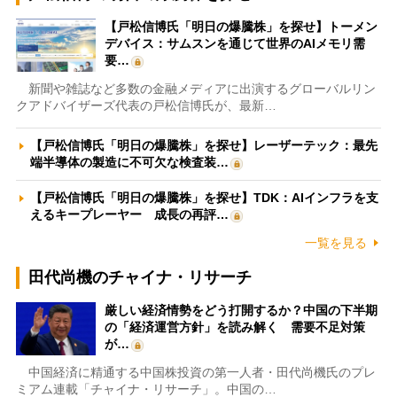
【戸松信博氏「明日の爆騰株」を探せ】トーメン
デバイス：サムスンを通じて世界のAIメモリ需
要…
新聞や雑誌など多数の金融メディアに出演するグローバルリン
クアドバイザーズ代表の戸松信博氏が、最新…
【戸松信博氏「明日の爆騰株」を探せ】レーザーテック：最先
端半導体の製造に不可欠な検査装…
【戸松信博氏「明日の爆騰株」を探せ】TDK：AIインフラを支
えるキープレーヤー 成長の再評…
一覧を見る
田代尚機のチャイナ・リサーチ
厳しい経済情勢をどう打開するか？中国の下半期
の「経済運営方針」を読み解く 需要不足対策
が…
中国経済に精通する中国株投資の第一人者・田代尚機氏のプレ
ミアム連載「チャイナ・リサーチ」。中国の…