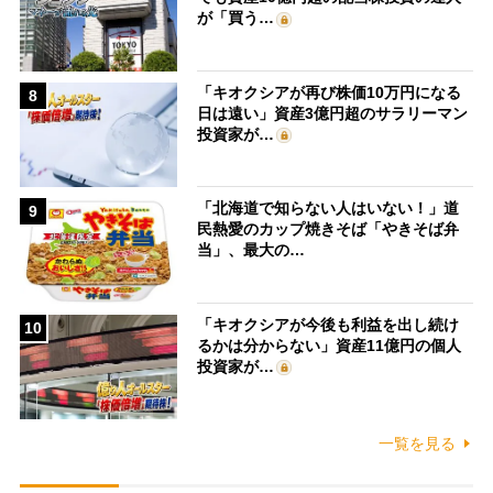
が「買う…
「キオクシアが再び株価10万円になる
8
日は遠い」資産3億円超のサラリーマン
投資家が…
「北海道で知らない人はいない！」道
9
民熱愛のカップ焼きそば「やきそば弁
当」、最大の…
「キオクシアが今後も利益を出し続け
10
るかは分からない」資産11億円の個人
投資家が…
一覧を見る