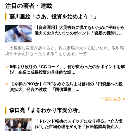
注目の著者・連載
藤川里絵「さあ、投資を始めよう！」
【資産運用】大災害時に慌てないために平時から
備えておきたい3つのポイント「資産の棚卸し…
大規模な災害が起きると、株式市場が大きく動いたり、取引環
境が不安定になったりすることがある。一方…
5年ぶり改訂の「CGコード」、何が変わったのかポイントを解
説 企業に成長投資の具体的な説…
【令和のPKOか】GPIFをめぐる片山財務相の「円資産への投
資拡大」発言の波紋 「国債重視」…
一覧を見る
森口亮「まるわかり市況分析」
「トレンド転換のスイッチになり得る」“介入慣
れ”した市場心理を変える「日米協調為替介入」