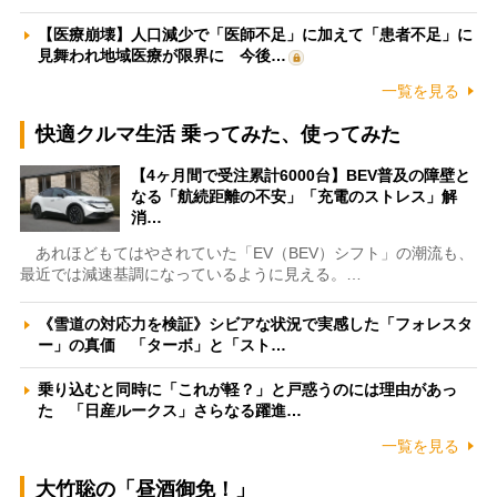
【医療崩壊】人口減少で「医師不足」に加えて「患者不足」に
見舞われ地域医療が限界に 今後…
一覧を見る
快適クルマ生活 乗ってみた、使ってみた
【4ヶ月間で受注累計6000台】BEV普及の障壁と
なる「航続距離の不安」「充電のストレス」解
消…
あれほどもてはやされていた「EV（BEV）シフト」の潮流も、
最近では減速基調になっているように見える。…
《雪道の対応力を検証》シビアな状況で実感した「フォレスタ
ー」の真価 「ターボ」と「スト…
乗り込むと同時に「これが軽？」と戸惑うのには理由があっ
た 「日産ルークス」さらなる躍進…
一覧を見る
大竹聡の「昼酒御免！」