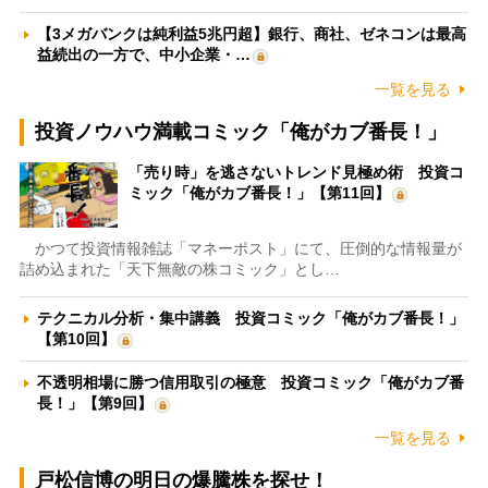
【3メガバンクは純利益5兆円超】銀行、商社、ゼネコンは最高
益続出の一方で、中小企業・…
一覧を見る
投資ノウハウ満載コミック「俺がカブ番長！」
「売り時」を逃さないトレンド見極め術 投資コ
ミック「俺がカブ番長！」【第11回】
かつて投資情報雑誌「マネーポスト」にて、圧倒的な情報量が
詰め込まれた「天下無敵の株コミック」とし…
テクニカル分析・集中講義 投資コミック「俺がカブ番長！」
【第10回】
不透明相場に勝つ信用取引の極意 投資コミック「俺がカブ番
長！」【第9回】
一覧を見る
戸松信博の明日の爆騰株を探せ！