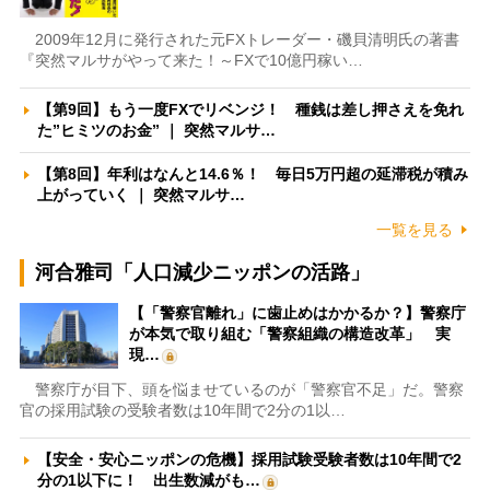
2009年12月に発行された元FXトレーダー・磯貝清明氏の著書
『突然マルサがやって来た！～FXで10億円稼い…
【第9回】もう一度FXでリベンジ！ 種銭は差し押さえを免れ
た”ヒミツのお金” ｜ 突然マルサ…
【第8回】年利はなんと14.6％！ 毎日5万円超の延滞税が積み
上がっていく ｜ 突然マルサ…
一覧を見る
河合雅司「人口減少ニッポンの活路」
【「警察官離れ」に歯止めはかかるか？】警察庁
が本気で取り組む「警察組織の構造改革」 実
現…
警察庁が目下、頭を悩ませているのが「警察官不足」だ。警察
官の採用試験の受験者数は10年間で2分の1以…
【安全・安心ニッポンの危機】採用試験受験者数は10年間で2
分の1以下に！ 出生数減がも…