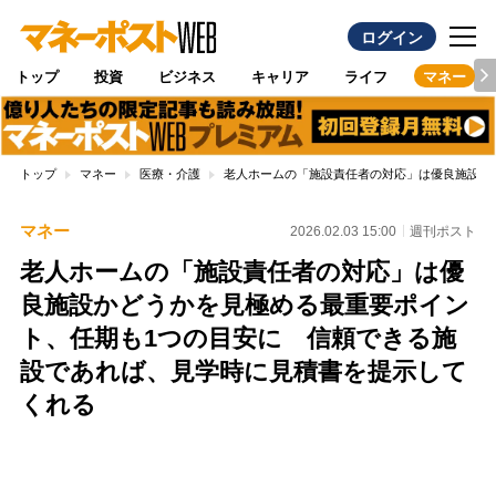
ログイン
トップ
投資
ビジネス
キャリア
ライフ
マネー
トップ
マネー
医療・介護
老人ホームの「施設責任者の対応」は優良施設か
マネー
2026.02.03 15:00
週刊ポスト
老人ホームの「施設責任者の対応」は優
良施設かどうかを見極める最重要ポイン
ト、任期も1つの目安に 信頼できる施
設であれば、見学時に見積書を提示して
くれる
Loaded
:
100.00%
/
Unmute