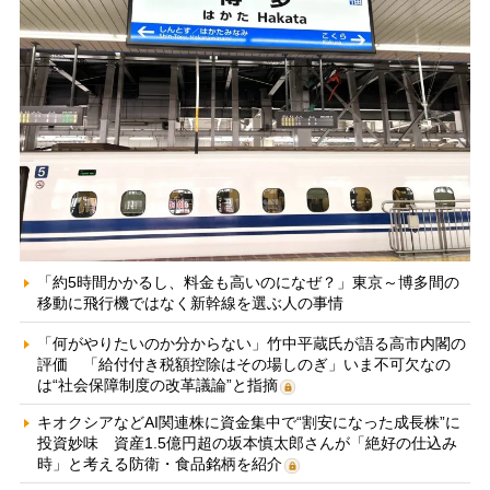
「約5時間かかるし、料金も高いのになぜ？」東京～博多間の
移動に飛行機ではなく新幹線を選ぶ人の事情
「何がやりたいのか分からない」竹中平蔵氏が語る高市内閣の
評価 「給付付き税額控除はその場しのぎ」いま不可欠なの
は“社会保障制度の改革議論”と指摘
キオクシアなどAI関連株に資金集中で“割安になった成長株”に
投資妙味 資産1.5億円超の坂本慎太郎さんが「絶好の仕込み
時」と考える防衛・食品銘柄を紹介