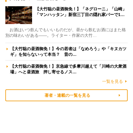
【大竹聡の昼酒御免！】「ネグローニ」「山崎」
「マンハッタン」新宿三丁目の隠れ家バーで1…
お酒はいつ飲んでもいいものだが、昼から飲むお酒にはまた格
別の味わいがある――。ライター・作家の大竹…
【大竹聡の昼酒御免！】今の若者は「なめろう」や「キヌカツ
ギ」を知らないって本当？ 昔の…
【大竹聡の昼酒御免！】京急線で多摩川越えて「川崎の大衆酒
場」へと昼酒旅 押し寄せるノス…
一覧を見る
著者・連載の一覧を見る