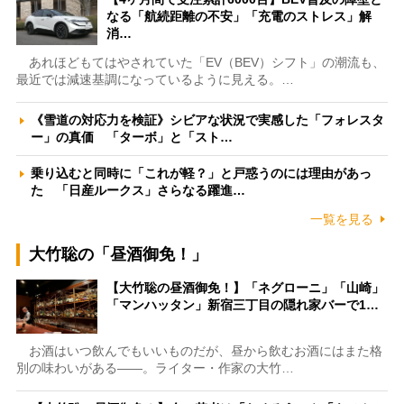
なる「航続距離の不安」「充電のストレス」解
消…
あれほどもてはやされていた「EV（BEV）シフト」の潮流も、
最近では減速基調になっているように見える。…
《雪道の対応力を検証》シビアな状況で実感した「フォレスタ
ー」の真価 「ターボ」と「スト…
乗り込むと同時に「これが軽？」と戸惑うのには理由があっ
た 「日産ルークス」さらなる躍進…
一覧を見る
大竹聡の「昼酒御免！」
【大竹聡の昼酒御免！】「ネグローニ」「山崎」
「マンハッタン」新宿三丁目の隠れ家バーで1…
お酒はいつ飲んでもいいものだが、昼から飲むお酒にはまた格
別の味わいがある――。ライター・作家の大竹…