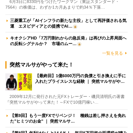
6月3日に8330円をつけたワークマン（東証スタンダード・
7564）の株価は、わずか1カ月あまりで約34％下落…
三菱重工が「AIインフラの新たな主役」として再評価される気
運 エヌビディアとの提携でAI…
キオクシアHD「7万円割れからの急反発」は再びの上昇局面へ
の反転シグナルか？ 市場のムー…
一覧を見る
突然マルサがやって来た！
【最終回】1億6000万円の負債と引き換えに手に
入れたプライスレスな経験 ｜ 突然マルサがや…
2009年12月に発行された元FXトレーダー・磯貝清明氏の著書
『突然マルサがやって来た！～FXで10億円稼い…
【第9回】もう一度FXでリベンジ！ 種銭は差し押さえを免れ
た”ヒミツのお金” ｜ 突然マルサ…