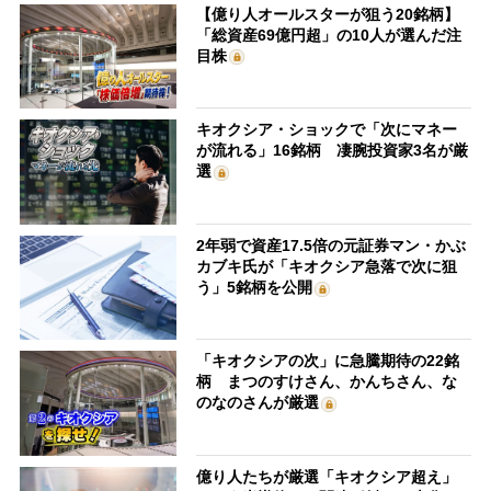
【億り人オールスターが狙う20銘柄】
「総資産69億円超」の10人が選んだ注
目株
キオクシア・ショックで「次にマネー
が流れる」16銘柄 凄腕投資家3名が厳
選
2年弱で資産17.5倍の元証券マン・かぶ
カブキ氏が「キオクシア急落で次に狙
う」5銘柄を公開
「キオクシアの次」に急騰期待の22銘
柄 まつのすけさん、かんちさん、な
のなのさんが厳選
億り人たちが厳選「キオクシア超え」