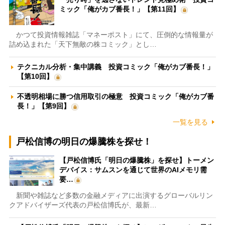
ミック「俺がカブ番長！」【第11回】
かつて投資情報雑誌「マネーポスト」にて、圧倒的な情報量が
詰め込まれた「天下無敵の株コミック」とし…
テクニカル分析・集中講義 投資コミック「俺がカブ番長！」
【第10回】
不透明相場に勝つ信用取引の極意 投資コミック「俺がカブ番
長！」【第9回】
一覧を見る
戸松信博の明日の爆騰株を探せ！
【戸松信博氏「明日の爆騰株」を探せ】トーメン
デバイス：サムスンを通じて世界のAIメモリ需
要…
新聞や雑誌など多数の金融メディアに出演するグローバルリン
クアドバイザーズ代表の戸松信博氏が、最新…