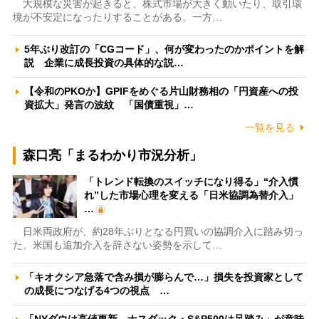
大規模な災害が起きると、株式市場が大きく動いたり、取引環
境が不安定になったりすることがある。一方…
5年ぶり改訂の「CGコード」、何が変わったのかポイントを解
説 企業に成長投資の具体的な説…
【令和のPKOか】GPIFをめぐる片山財務相の「円資産への投
資拡大」発言の波紋 「国債重視」…
一覧を見る
森口亮「まるわかり市況分析」
「トレンド転換のスイッチになり得る」“介入慣
れ”した市場心理を変える「日米協調為替介入」
…
日米両政府が、約28年ぶりとなる円買いの協調介入に踏み切っ
た。米国も追加介入を辞さない姿勢を示して…
「キオクシア急落で含み損が膨らんで…」損失を投資家として
の成長につなげる4つの視点 …