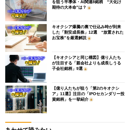
を狙う半導体・AI関連8銘柄 “大化け
期待の大本命”は？
キオクシア爆騰の裏で仕込み時が到来
した「割安成長株」12選 “放置された
お宝株”を厳選解説
【キオクシアと同じ構図】億り人たち
が注目する「親会社よりも成長しうる
子会社銘柄」9選
【億り人たちが狙う「第2のキオクシ
ア」11選】注目の「IPOセカンダリー投
資銘柄」を一挙紹介