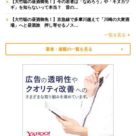
【大竹聡の昼酒御免！】今の若者は「なめろう」や「キヌカツ
ギ」を知らないって本当？ 昔の…
【大竹聡の昼酒御免！】京急線で多摩川越えて「川崎の大衆酒
場」へと昼酒旅 押し寄せるノス…
一覧を見る
著者・連載の一覧を見る