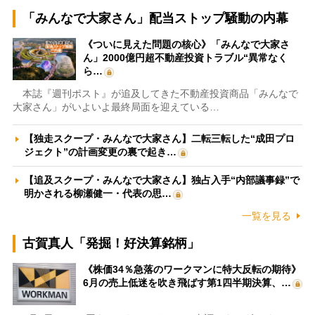
「みんなで大家さん」配当ストップ騒動の内幕
《ついに見えた問題の核心》「みんなで大家さ
ん」2000億円超不動産投資トラブル“異常なく
ら…
本誌『週刊ポスト』が追及してきた不動産投資商品「みんなで
大家さん」がいよいよ最終局面を迎えている…
【独走スクープ・みんなで大家さん】二転三転した“成田プロ
ジェクト”の計画変更の裏で起き…
【追及スクープ・みんなで大家さん】独占入手“内部議事録”で
明かされる柳瀬健一・代表の思…
一覧を見る
古賀真人「発掘！好決算銘柄」
《株価34％急落のワークマンに特大反転の期待》
6月の売上低迷を吹き飛ばす第1四半期決算、…