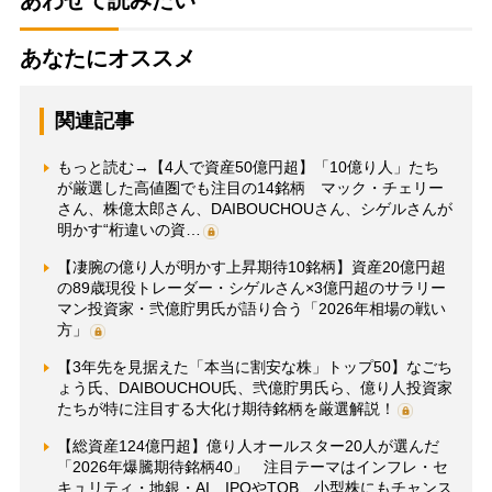
あわせて読みたい
あなたにオススメ
関連記事
もっと読む→【4人で資産50億円超】「10億り人」たち
が厳選した高値圏でも注目の14銘柄 マック・チェリー
さん、株億太郎さん、DAIBOUCHOUさん、シゲルさんが
明かす“桁違いの資…
【凄腕の億り人が明かす上昇期待10銘柄】資産20億円超
の89歳現役トレーダー・シゲルさん×3億円超のサラリー
マン投資家・弐億貯男氏が語り合う「2026年相場の戦い
方」
【3年先を見据えた「本当に割安な株」トップ50】なごち
ょう氏、DAIBOUCHOU氏、弐億貯男氏ら、億り人投資家
たちが特に注目する大化け期待銘柄を厳選解説！
【総資産124億円超】億り人オールスター20人が選んだ
「2026年爆騰期待銘柄40」 注目テーマはインフレ・セ
キュリティ・地銀・AI…IPOやTOB、小型株にもチャンス