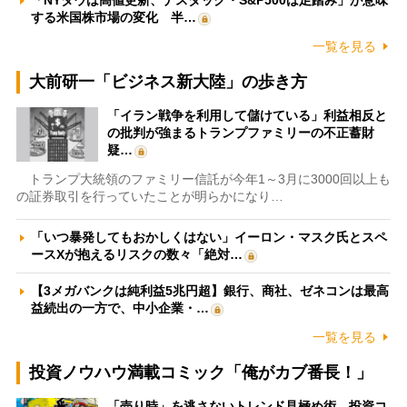
「NYダウは高値更新、ナスダック・S&P500は足踏み」が意味
する米国株市場の変化 半…
一覧を見る
大前研一「ビジネス新大陸」の歩き方
「イラン戦争を利用して儲けている」利益相反と
の批判が強まるトランプファミリーの不正蓄財
疑…
トランプ大統領のファミリー信託が今年1～3月に3000回以上も
の証券取引を行っていたことが明らかになり…
「いつ暴発してもおかしくはない」イーロン・マスク氏とスペ
ースXが抱えるリスクの数々「絶対…
【3メガバンクは純利益5兆円超】銀行、商社、ゼネコンは最高
益続出の一方で、中小企業・…
一覧を見る
投資ノウハウ満載コミック「俺がカブ番長！」
「売り時」を逃さないトレンド見極め術 投資コ