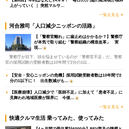
【第8回】年利はなんと14.6％！ 毎日5万円超の延滞税が積み
上がっていく ｜ 突然マルサ…
一覧を見る
河合雅司「人口減少ニッポンの活路」
【「警察官離れ」に歯止めはかかるか？】警察庁
が本気で取り組む「警察組織の構造改革」 実
現…
警察庁が目下、頭を悩ませているのが「警察官不足」だ。警察
官の採用試験の受験者数は10年間で2分の1以…
【安全・安心ニッポンの危機】採用試験受験者数は10年間で2
分の1以下に！ 出生数減がも…
【医療崩壊】人口減少で「医師不足」に加えて「患者不足」に
見舞われ地域医療が限界に 今後…
一覧を見る
快適クルマ生活 乗ってみた、使ってみた
【4ヶ月間で受注累計6000台】BEV普及の障壁と