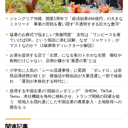
ジャングリア沖縄、開業1周年で「経済効果494億円」の大きな
ミスリード 事業の苦戦を覆い隠す“不透明すぎる巨大な数字”
猛暑のお葬式で悩ましい“喪服問題” 女性は「ワンピースを着
ていけばOK」という俗説に潜む誤解、なぜ「ジャケット」が
マストなのか？《1級葬祭ディレクターが解説》
お酒を提供する店で「出禁」になる客のトホホな生態 嘔吐や
粗相だけじゃない、店側が嫌がる“最悪の客”とは
小学生に人気の「シール流通事情」に変調 「ボンドロ」は依
然品薄状態が続くが、模倣品や類似品が大量流通し一部で値崩
れ 「選別が本格化する時代に」
急増する中国企業の“国籍ロンダリング” SHEIN、TikTok、
Temu…本社機能を海外に移転させ、トランプ関税の回避を狙
う 現地人を隠れ蓑にした中国企業の農業参入・土地取得への
懸念も
関連記事