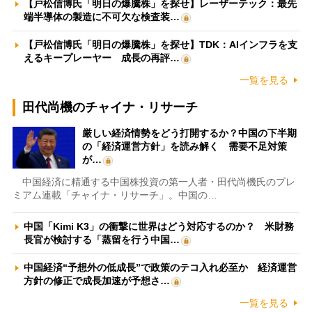
【戸松信博氏「明日の爆騰株」を探せ】レーザーテック：最先
端半導体の製造に不可欠な検査装…
【戸松信博氏「明日の爆騰株」を探せ】TDK：AIインフラを支
えるキープレーヤー 成長の再評…
一覧を見る
田代尚機のチャイナ・リサーチ
厳しい経済情勢をどう打開するか？中国の下半期
の「経済運営方針」を読み解く 需要不足対策
が…
中国経済に精通する中国株投資の第一人者・田代尚機氏のプレ
ミアム連載「チャイナ・リサーチ」。中国の…
中国「Kimi K3」の衝撃に世界はどう対応するのか？ 米財務
長官が検討する「蒸留を行う中国…
中国経済“予想外の低成長”で政策のテコ入れ必至か 経済運営
方針の修正で成長加速が予想さ…
一覧を見る