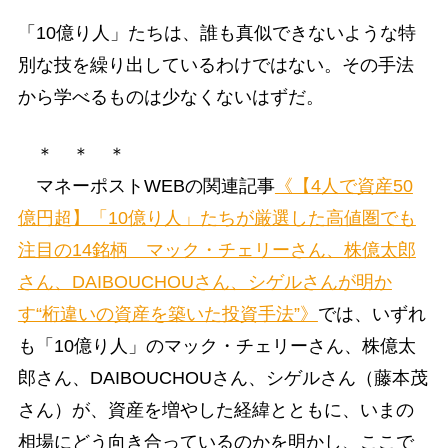
「10億り人」たちは、誰も真似できないような特
別な技を繰り出しているわけではない。その手法
から学べるものは少なくないはずだ。
＊ ＊ ＊
マネーポストWEBの関連記事
《【4人で資産50
億円超】「10億り人」たちが厳選した高値圏でも
注目の14銘柄 マック・チェリーさん、株億太郎
さん、DAIBOUCHOUさん、シゲルさんが明か
す“桁違いの資産を築いた投資手法”》
では、いずれ
も「10億り人」のマック・チェリーさん、株億太
郎さん、DAIBOUCHOUさん、シゲルさん（藤本茂
さん）が、資産を増やした経緯とともに、いまの
相場にどう向き合っているのかを明かし、ここで