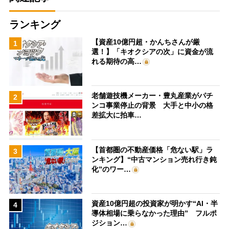
ランキング
【資産10億円超・かんちさんが厳
1
選！】「キオクシアの次」に資金が流
れる期待の高…
老舗遊技機メーカー・豊丸産業がパチ
2
ンコ事業停止の背景 大手と中小の格
差拡大に拍車…
【首都圏の不動産価格「危ない駅」ラ
3
ンキング】“中古マンション売れ行き鈍
化”のワー…
資産10億円超の投資家が明かす“AI・半
4
導体相場に乗らなかった理由” フルポ
ジション…