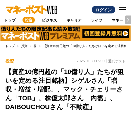
ログイン
トップ
投資
ビジネス
キャリア
ライフ
マネー
トップ
投資
株
【資産10億円超の「10億り人」たちが狙いを定める注目銘柄
投資
2026.01.30 16:00
週刊ポスト
【資産10億円超の「10億り人」たちが狙
いを定める注目銘柄】シゲルさん「増
収・増益・増配」、マック・チェリーさ
ん「TOB」、株億太郎さん「内需」、
DAIBOUCHOUさん「不動産」
Loaded
:
100.00%
/
Unmute