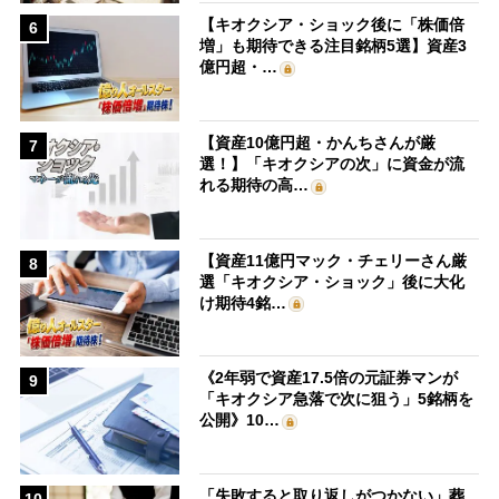
【キオクシア・ショック後に「株価倍
6
増」も期待できる注目銘柄5選】資産3
億円超・…
【資産10億円超・かんちさんが厳
7
選！】「キオクシアの次」に資金が流
れる期待の高…
【資産11億円マック・チェリーさん厳
8
選「キオクシア・ショック」後に大化
け期待4銘…
《2年弱で資産17.5倍の元証券マンが
9
「キオクシア急落で次に狙う」5銘柄を
公開》10…
「失敗すると取り返しがつかない」葬
10