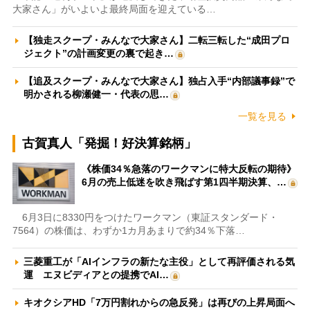
大家さん」がいよいよ最終局面を迎えている…
【独走スクープ・みんなで大家さん】二転三転した“成田プロ
ジェクト”の計画変更の裏で起き…
【追及スクープ・みんなで大家さん】独占入手“内部議事録”で
明かされる柳瀬健一・代表の思…
一覧を見る
古賀真人「発掘！好決算銘柄」
《株価34％急落のワークマンに特大反転の期待》
6月の売上低迷を吹き飛ばす第1四半期決算、…
6月3日に8330円をつけたワークマン（東証スタンダード・
7564）の株価は、わずか1カ月あまりで約34％下落…
三菱重工が「AIインフラの新たな主役」として再評価される気
運 エヌビディアとの提携でAI…
キオクシアHD「7万円割れからの急反発」は再びの上昇局面へ