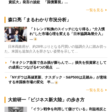
資拡大」発言の波紋 「国債重視」…
一覧を見る
森口亮「まるわかり市況分析」
「トレンド転換のスイッチになり得る」“介入慣
れ”した市場心理を変える「日米協調為替介入」
…
日米両政府が、約28年ぶりとなる円買いの協調介入に踏み切っ
た。米国も追加介入を辞さない姿勢を示して…
「キオクシア急落で含み損が膨らんで…」損失を投資家として
の成長につなげる4つの視点 …
「NYダウは高値更新、ナスダック・S&P500は足踏み」が意味
する米国株市場の変化 半…
一覧を見る
大前研一「ビジネス新大陸」の歩き方
「イラン戦争を利用して儲けている」利益相反と