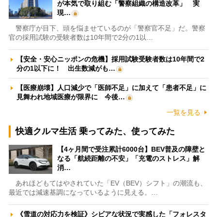
が本気で取り組む「警察組織の構造改革」 実
現…
警察庁が目下、頭を悩ませているのが「警察官不足」だ。警察
官の採用試験の受験者数は10年間で2分の1以…
【安全・安心ニッポンの危機】採用試験受験者数は10年間で2
分の1以下に！ 出生数減がも…
【医療崩壊】人口減少で「医師不足」に加えて「患者不足」に
見舞われ地域医療が限界に 今後…
一覧を見る
快適クルマ生活 乗ってみた、使ってみた
【4ヶ月間で受注累計6000台】BEV普及の障壁と
なる「航続距離の不安」「充電のストレス」解
消…
あれほどもてはやされていた「EV（BEV）シフト」の潮流も、
最近では減速基調になっているように見える。…
《雪道の対応力を検証》シビアな状況で実感した「フォレスタ