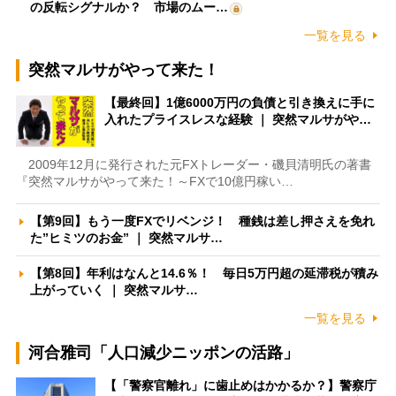
の反転シグナルか？ 市場のムー…
一覧を見る
突然マルサがやって来た！
【最終回】1億6000万円の負債と引き換えに手に
入れたプライスレスな経験 ｜ 突然マルサがや…
2009年12月に発行された元FXトレーダー・磯貝清明氏の著書
『突然マルサがやって来た！～FXで10億円稼い…
【第9回】もう一度FXでリベンジ！ 種銭は差し押さえを免れ
た”ヒミツのお金” ｜ 突然マルサ…
【第8回】年利はなんと14.6％！ 毎日5万円超の延滞税が積み
上がっていく ｜ 突然マルサ…
一覧を見る
河合雅司「人口減少ニッポンの活路」
【「警察官離れ」に歯止めはかかるか？】警察庁