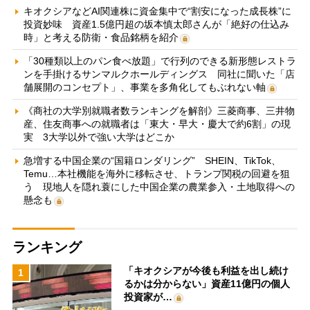
キオクシアなどAI関連株に資金集中で“割安になった成長株”に
投資妙味 資産1.5億円超の坂本慎太郎さんが「絶好の仕込み
時」と考える防衛・食品銘柄を紹介
「30種類以上のパン食べ放題」で行列のできる新形態レストラ
ンを手掛けるサンマルクホールディングス 同社に聞いた「店
舗展開のコンセプト」、事業を多角化してもぶれない軸
《商社の大学別就職者数ランキングを解剖》三菱商事、三井物
産、住友商事への就職者は「東大・早大・慶大で約6割」の現
実 3大学以外で強い大学はどこか
急増する中国企業の“国籍ロンダリング” SHEIN、TikTok、
Temu…本社機能を海外に移転させ、トランプ関税の回避を狙
う 現地人を隠れ蓑にした中国企業の農業参入・土地取得への
懸念も
ランキング
「キオクシアが今後も利益を出し続け
1
るかは分からない」資産11億円の個人
投資家が…