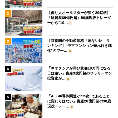
【億り人オールスターが狙う20銘柄】
2
「総資産69億円超」90歳現役トレーダ
ーから“10…
【首都圏の不動産価格「危ない駅」ラ
3
ンキング】“中古マンション売れ行き鈍
化”のワー…
「キオクシアが再び株価10万円になる
4
日は遠い」資産3億円超のサラリーマン
投資家が…
「AI・半導体関連が“本命”であること
5
に変わりはない」資産20億円超の90歳
現役トレー…