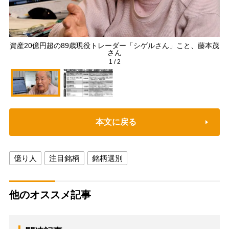
資産20億円超の89歳現役トレーダー「シゲルさん」こと、藤本茂
さん
1
/
2
本文に戻る
億り人
注目銘柄
銘柄選別
他のオススメ記事