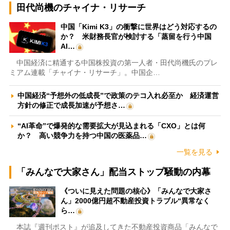
田代尚機のチャイナ・リサーチ
中国「Kimi K3」の衝撃に世界はどう対応するの
か？ 米財務長官が検討する「蒸留を行う中国
AI…
中国経済に精通する中国株投資の第一人者・田代尚機氏のプレ
ミアム連載「チャイナ・リサーチ」。中国企…
中国経済“予想外の低成長”で政策のテコ入れ必至か 経済運営
方針の修正で成長加速が予想さ…
“AI革命”で爆発的な需要拡大が見込まれる「CXO」とは何
か？ 高い競争力を持つ中国の医薬品…
一覧を見る
「みんなで大家さん」配当ストップ騒動の内幕
《ついに見えた問題の核心》「みんなで大家さ
ん」2000億円超不動産投資トラブル“異常なく
ら…
本誌『週刊ポスト』が追及してきた不動産投資商品「みんなで