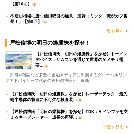
【第10回】
不透明相場に勝つ信用取引の極意 投資コミック「俺がカブ番
長！」【第9回】
一覧を見る
戸松信博の明日の爆騰株を探せ！
【戸松信博氏「明日の爆騰株」を探せ】トーメン
デバイス：サムスンを通じて世界のAIメモリ需
要…
新聞や雑誌など多数の金融メディアに出演するグローバルリン
クアドバイザーズ代表の戸松信博氏が、最新…
【戸松信博氏「明日の爆騰株」を探せ】レーザーテック：最先
端半導体の製造に不可欠な検査装…
【戸松信博氏「明日の爆騰株」を探せ】TDK：AIインフラを支
えるキープレーヤー 成長の再評…
一覧を見る