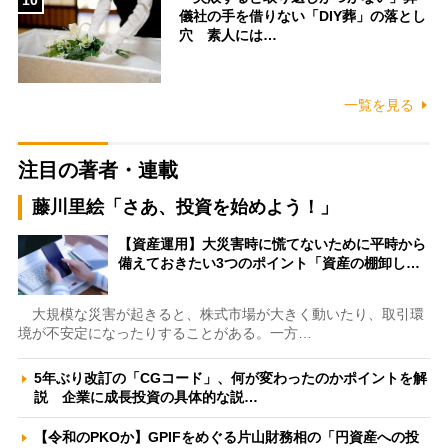
儀社の手を借りない「DIY葬」の落とし
穴 素人には…
一覧を見る
注目の著者・連載
藤川里絵「さあ、投資を始めよう！」
【資産運用】大災害時に慌てないために平時から
備えておきたい3つのポイント「資産の棚卸し…
大規模な災害が起きると、株式市場が大きく動いたり、取引環
境が不安定になったりすることがある。一方…
5年ぶり改訂の「CGコード」、何が変わったのかポイントを解
説 企業に成長投資の具体的な説…
【令和のPKOか】GPIFをめぐる片山財務相の「円資産への投