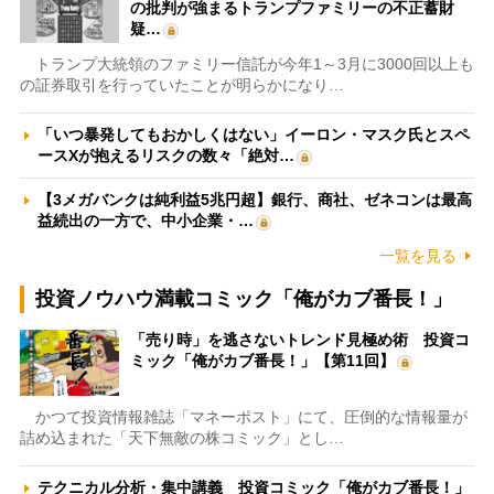
の批判が強まるトランプファミリーの不正蓄財
疑…
トランプ大統領のファミリー信託が今年1～3月に3000回以上も
の証券取引を行っていたことが明らかになり…
「いつ暴発してもおかしくはない」イーロン・マスク氏とスペ
ースXが抱えるリスクの数々「絶対…
【3メガバンクは純利益5兆円超】銀行、商社、ゼネコンは最高
益続出の一方で、中小企業・…
一覧を見る
投資ノウハウ満載コミック「俺がカブ番長！」
「売り時」を逃さないトレンド見極め術 投資コ
ミック「俺がカブ番長！」【第11回】
かつて投資情報雑誌「マネーポスト」にて、圧倒的な情報量が
詰め込まれた「天下無敵の株コミック」とし…
テクニカル分析・集中講義 投資コミック「俺がカブ番長！」