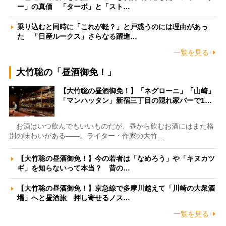
ー」の真価 「ターボ」と「スト…
乗り込むと同時に「これが軽？」と戸惑うのには理由があっ
た 「日産ルークス」さらなる躍進…
一覧を見る
大竹聡の「昼酒御免！」
【大竹聡の昼酒御免！】「ネグローニ」「山崎」
「マンハッタン」新宿三丁目の隠れ家バーで1…
お酒はいつ飲んでもいいものだが、昼から飲むお酒にはまた格
別の味わいがある――。ライター・作家の大竹…
【大竹聡の昼酒御免！】今の若者は「なめろう」や「キヌカツ
ギ」を知らないって本当？ 昔の…
【大竹聡の昼酒御免！】京急線で多摩川越えて「川崎の大衆酒
場」へと昼酒旅 押し寄せるノス…
一覧を見る