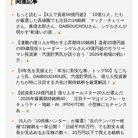
関連記事
もっと読む→【4人で資産50億円超】「10億り人」たち
が厳選した高値圏でも注目の14銘柄 マック・チェリー
さん、株億太郎さん、DAIBOUCHOUさん、シゲルさんが
明かす“桁違いの資…
【凄腕の億り人が明かす上昇期待10銘柄】資産20億円超
の89歳現役トレーダー・シゲルさん×3億円超のサラリー
マン投資家・弐億貯男氏が語り合う「2026年相場の戦い
方」
【3年先を見据えた「本当に割安な株」トップ50】なごち
ょう氏、DAIBOUCHOU氏、弐億貯男氏ら、億り人投資家
たちが特に注目する大化け期待銘柄を厳選解説！
【総資産124億円超】億り人オールスター20人が選んだ
「2026年爆騰期待銘柄40」 注目テーマはインフレ・セ
キュリティ・地銀・AI…IPOやTOB、小型株にもチャンス
あ…
《6人の「10倍株ハンター」が厳選》“次のテンバガー候
補”22銘柄を一挙公開！「日経平均5万円」でも割安＆成
長が見込めるお宝株の数々、10万円以下で買える銘柄も