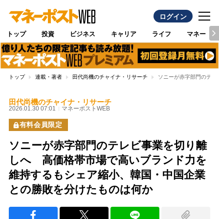
ログイン
トップ
投資
ビジネス
キャリア
ライフ
マネー
トップ
連載・著者
田代尚機のチャイナ・リサーチ
ソニーが赤字部門のテレ
田代尚機のチャイナ・リサーチ
2026.01.30 07:01
マネーポストWEB
有料会員限定
ソニーが赤字部門のテレビ事業を切り離
しへ 高価格帯市場で高いブランド力を
維持するもシェア縮小、韓国・中国企業
との勝敗を分けたものは何か