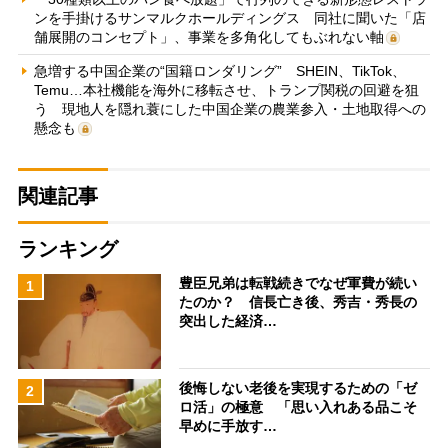
ンを手掛けるサンマルクホールディングス 同社に聞いた「店
舗展開のコンセプト」、事業を多角化してもぶれない軸
急増する中国企業の“国籍ロンダリング” SHEIN、TikTok、
Temu…本社機能を海外に移転させ、トランプ関税の回避を狙
う 現地人を隠れ蓑にした中国企業の農業参入・土地取得への
懸念も
関連記事
ランキング
豊臣兄弟は転戦続きでなぜ軍費が続い
1
たのか？ 信長亡き後、秀吉・秀長の
突出した経済…
後悔しない老後を実現するための「ゼ
2
ロ活」の極意 「思い入れある品こそ
早めに手放す…