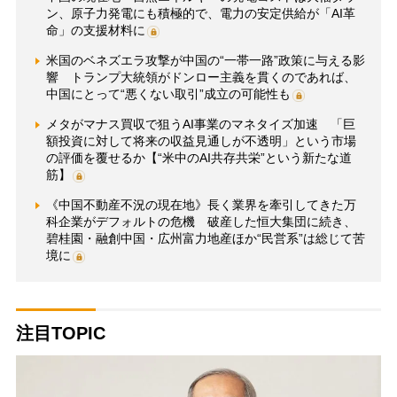
ン、原子力発電にも積極的で、電力の安定供給が「AI革
命」の支援材料に
米国のベネズエラ攻撃が中国の“一帯一路”政策に与える影
響 トランプ大統領がドンロー主義を貫くのであれば、
中国にとって“悪くない取引”成立の可能性も
メタがマナス買収で狙うAI事業のマネタイズ加速 「巨
額投資に対して将来の収益見通しが不透明」という市場
の評価を覆せるか【“米中のAI共存共栄”という新たな道
筋】
《中国不動産不況の現在地》長く業界を牽引してきた万
科企業がデフォルトの危機 破産した恒大集団に続き、
碧桂園・融創中国・広州富力地産ほか“民営系”は総じて苦
境に
注目TOPIC