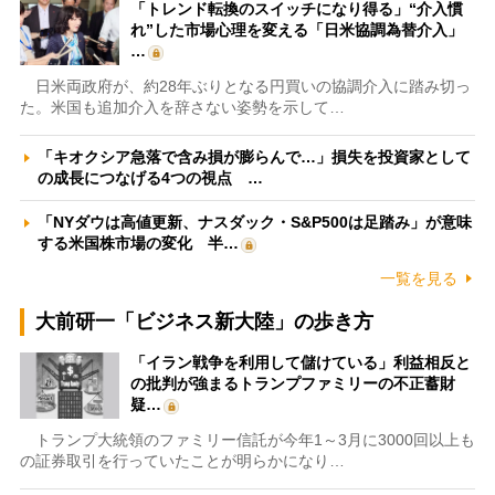
「トレンド転換のスイッチになり得る」“介入慣
れ”した市場心理を変える「日米協調為替介入」
…
日米両政府が、約28年ぶりとなる円買いの協調介入に踏み切っ
た。米国も追加介入を辞さない姿勢を示して…
「キオクシア急落で含み損が膨らんで…」損失を投資家として
の成長につなげる4つの視点 …
「NYダウは高値更新、ナスダック・S&P500は足踏み」が意味
する米国株市場の変化 半…
一覧を見る
大前研一「ビジネス新大陸」の歩き方
「イラン戦争を利用して儲けている」利益相反と
の批判が強まるトランプファミリーの不正蓄財
疑…
トランプ大統領のファミリー信託が今年1～3月に3000回以上も
の証券取引を行っていたことが明らかになり…