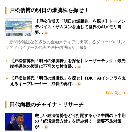
戸松信博の明日の爆騰株を探せ！
【戸松信博氏「明日の爆騰株」を探せ】トーメン
デバイス：サムスンを通じて世界のAIメモリ需
要…
新聞や雑誌など多数の金融メディアに出演するグローバルリン
クアドバイザーズ代表の戸松信博氏が、最新…
【戸松信博氏「明日の爆騰株」を探せ】レーザーテック：最先
端半導体の製造に不可欠な検査装…
【戸松信博氏「明日の爆騰株」を探せ】TDK：AIインフラを支
えるキープレーヤー 成長の再評…
一覧を見る
田代尚機のチャイナ・リサーチ
厳しい経済情勢をどう打開するか？中国の下半期
の「経済運営方針」を読み解く 需要不足対策
が…