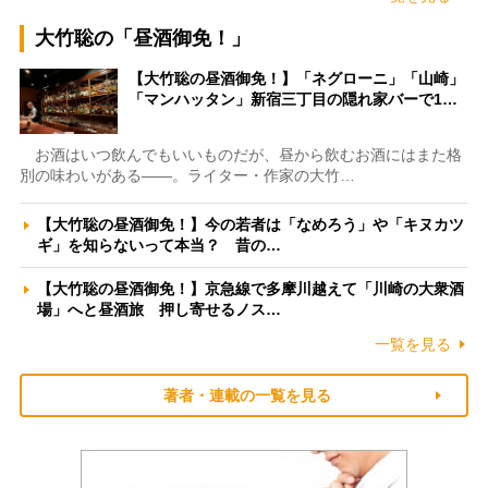
大竹聡の「昼酒御免！」
【大竹聡の昼酒御免！】「ネグローニ」「山崎」
「マンハッタン」新宿三丁目の隠れ家バーで1…
お酒はいつ飲んでもいいものだが、昼から飲むお酒にはまた格
別の味わいがある――。ライター・作家の大竹…
【大竹聡の昼酒御免！】今の若者は「なめろう」や「キヌカツ
ギ」を知らないって本当？ 昔の…
【大竹聡の昼酒御免！】京急線で多摩川越えて「川崎の大衆酒
場」へと昼酒旅 押し寄せるノス…
一覧を見る
著者・連載の一覧を見る