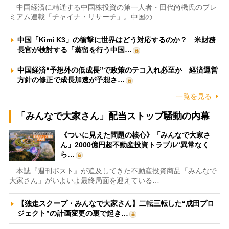
中国経済に精通する中国株投資の第一人者・田代尚機氏のプレ
ミアム連載「チャイナ・リサーチ」。中国の…
中国「Kimi K3」の衝撃に世界はどう対応するのか？ 米財務
長官が検討する「蒸留を行う中国…
中国経済“予想外の低成長”で政策のテコ入れ必至か 経済運営
方針の修正で成長加速が予想さ…
一覧を見る
「みんなで大家さん」配当ストップ騒動の内幕
《ついに見えた問題の核心》「みんなで大家さ
ん」2000億円超不動産投資トラブル“異常なく
ら…
本誌『週刊ポスト』が追及してきた不動産投資商品「みんなで
大家さん」がいよいよ最終局面を迎えている…
【独走スクープ・みんなで大家さん】二転三転した“成田プロ
ジェクト”の計画変更の裏で起き…