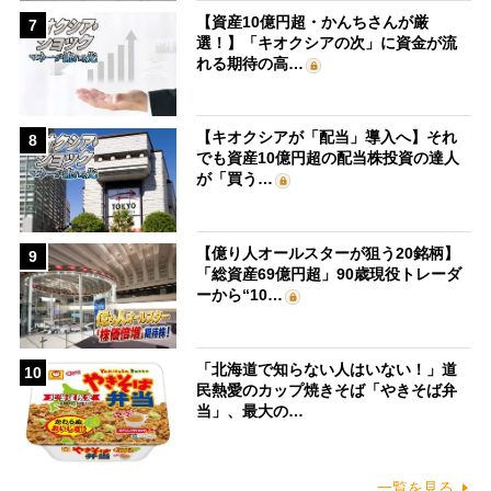
【資産10億円超・かんちさんが厳
7
選！】「キオクシアの次」に資金が流
れる期待の高…
【キオクシアが「配当」導入へ】それ
8
でも資産10億円超の配当株投資の達人
が「買う…
【億り人オールスターが狙う20銘柄】
9
「総資産69億円超」90歳現役トレーダ
ーから“10…
「北海道で知らない人はいない！」道
10
民熱愛のカップ焼きそば「やきそば弁
当」、最大の…
一覧を見る