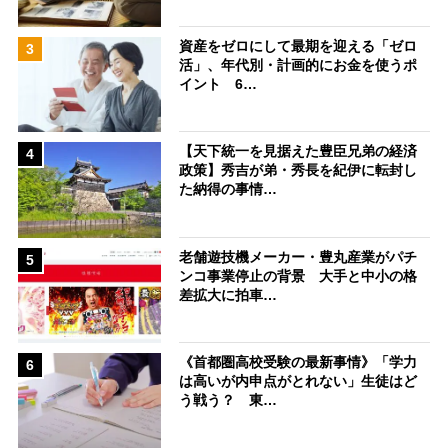
資産をゼロにして最期を迎える「ゼロ
3
活」、年代別・計画的にお金を使うポ
イント 6…
【天下統一を見据えた豊臣兄弟の経済
4
政策】秀吉が弟・秀長を紀伊に転封し
た納得の事情…
老舗遊技機メーカー・豊丸産業がパチ
5
ンコ事業停止の背景 大手と中小の格
差拡大に拍車…
《首都圏高校受験の最新事情》「学力
6
は高いが内申点がとれない」生徒はど
う戦う？ 東…