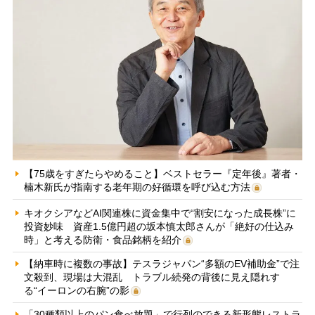
【75歳をすぎたらやめること】ベストセラー『定年後』著者・
楠木新氏が指南する老年期の好循環を呼び込む方法
キオクシアなどAI関連株に資金集中で“割安になった成長株”に
投資妙味 資産1.5億円超の坂本慎太郎さんが「絶好の仕込み
時」と考える防衛・食品銘柄を紹介
【納車時に複数の事故】テスラジャパン“多額のEV補助金”で注
文殺到、現場は大混乱 トラブル続発の背後に見え隠れす
る“イーロンの右腕”の影
「30種類以上のパン食べ放題」で行列のできる新形態レストラ