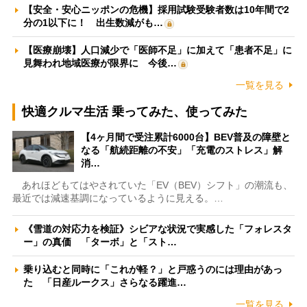
【安全・安心ニッポンの危機】採用試験受験者数は10年間で2
分の1以下に！ 出生数減がも…
【医療崩壊】人口減少で「医師不足」に加えて「患者不足」に
見舞われ地域医療が限界に 今後…
一覧を見る
快適クルマ生活 乗ってみた、使ってみた
【4ヶ月間で受注累計6000台】BEV普及の障壁と
なる「航続距離の不安」「充電のストレス」解
消…
あれほどもてはやされていた「EV（BEV）シフト」の潮流も、
最近では減速基調になっているように見える。…
《雪道の対応力を検証》シビアな状況で実感した「フォレスタ
ー」の真価 「ターボ」と「スト…
乗り込むと同時に「これが軽？」と戸惑うのには理由があっ
た 「日産ルークス」さらなる躍進…
一覧を見る