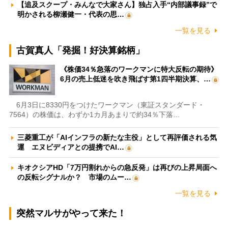
【追及スクープ・みんなで大家さん】独占入手“内部議事録”で
明かされる柳瀬健一・代表の思…
一覧を見る
古賀真人「発掘！好決算銘柄」
《株価34％急落のワークマンに特大反転の期待》
6月の売上低迷を吹き飛ばす第1四半期決算、…
6月3日に8330円をつけたワークマン（東証スタンダード・
7564）の株価は、わずか1カ月あまりで約34％下落…
三菱重工が「AIインフラの新たな主役」として再評価される気
運 エヌビディアとの提携でAI…
キオクシアHD「7万円割れからの急反発」は再びの上昇局面へ
の反転シグナルか？ 市場のムー…
一覧を見る
突然マルサがやって来た！