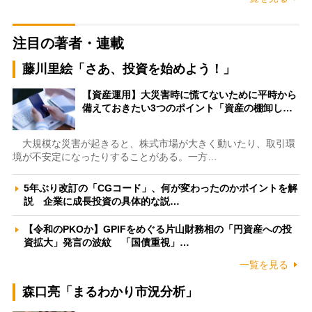
注目の著者・連載
藤川里絵「さあ、投資を始めよう！」
【資産運用】大災害時に慌てないために平時から
備えておきたい3つのポイント「資産の棚卸し…
大規模な災害が起きると、株式市場が大きく動いたり、取引環
境が不安定になったりすることがある。一方…
5年ぶり改訂の「CGコード」、何が変わったのかポイントを解
説 企業に成長投資の具体的な説…
【令和のPKOか】GPIFをめぐる片山財務相の「円資産への投
資拡大」発言の波紋 「国債重視」…
一覧を見る
森口亮「まるわかり市況分析」