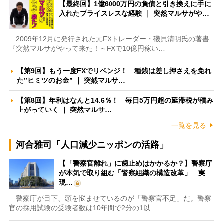
【最終回】1億6000万円の負債と引き換えに手に
入れたプライスレスな経験 ｜ 突然マルサがや…
2009年12月に発行された元FXトレーダー・磯貝清明氏の著書
『突然マルサがやって来た！～FXで10億円稼い…
【第9回】もう一度FXでリベンジ！ 種銭は差し押さえを免れ
た”ヒミツのお金” ｜ 突然マルサ…
【第8回】年利はなんと14.6％！ 毎日5万円超の延滞税が積み
上がっていく ｜ 突然マルサ…
一覧を見る
河合雅司「人口減少ニッポンの活路」
【「警察官離れ」に歯止めはかかるか？】警察庁
が本気で取り組む「警察組織の構造改革」 実
現…
警察庁が目下、頭を悩ませているのが「警察官不足」だ。警察
官の採用試験の受験者数は10年間で2分の1以…