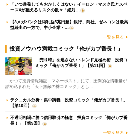
「いつ暴発してもおかしくはない」イーロン・マスク氏とスペ
ースXが抱えるリスクの数々「絶対…
【3メガバンクは純利益5兆円超】銀行、商社、ゼネコンは最高
益続出の一方で、中小企業・…
一覧を見る
投資ノウハウ満載コミック「俺がカブ番長！」
「売り時」を逃さないトレンド見極め術 投資コ
ミック「俺がカブ番長！」【第11回】
かつて投資情報雑誌「マネーポスト」にて、圧倒的な情報量が
詰め込まれた「天下無敵の株コミック」とし…
テクニカル分析・集中講義 投資コミック「俺がカブ番長！」
【第10回】
不透明相場に勝つ信用取引の極意 投資コミック「俺がカブ番
長！」【第9回】
一覧を見る