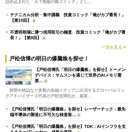
詰め込まれた「天下無敵の株コミック」とし…
テクニカル分析・集中講義 投資コミック「俺がカブ番長！」
【第10回】
不透明相場に勝つ信用取引の極意 投資コミック「俺がカブ番
長！」【第9回】
一覧を見る
戸松信博の明日の爆騰株を探せ！
【戸松信博氏「明日の爆騰株」を探せ】トーメン
デバイス：サムスンを通じて世界のAIメモリ需
要…
新聞や雑誌など多数の金融メディアに出演するグローバルリン
クアドバイザーズ代表の戸松信博氏が、最新…
【戸松信博氏「明日の爆騰株」を探せ】レーザーテック：最先
端半導体の製造に不可欠な検査装…
【戸松信博氏「明日の爆騰株」を探せ】TDK：AIインフラを支
えるキープレーヤー 成長の再評…