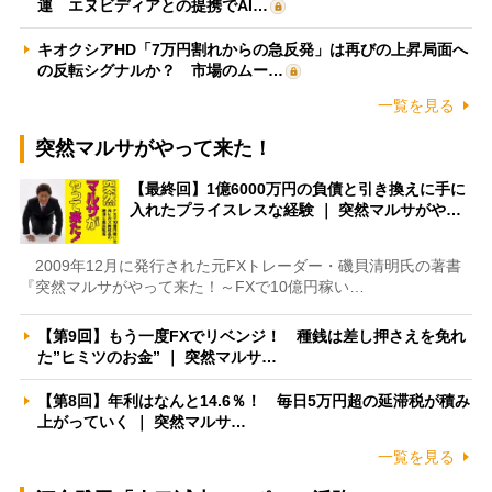
運 エヌビディアとの提携でAI…
キオクシアHD「7万円割れからの急反発」は再びの上昇局面へ
の反転シグナルか？ 市場のムー…
一覧を見る
突然マルサがやって来た！
【最終回】1億6000万円の負債と引き換えに手に
入れたプライスレスな経験 ｜ 突然マルサがや…
2009年12月に発行された元FXトレーダー・磯貝清明氏の著書
『突然マルサがやって来た！～FXで10億円稼い…
【第9回】もう一度FXでリベンジ！ 種銭は差し押さえを免れ
た”ヒミツのお金” ｜ 突然マルサ…
【第8回】年利はなんと14.6％！ 毎日5万円超の延滞税が積み
上がっていく ｜ 突然マルサ…
一覧を見る