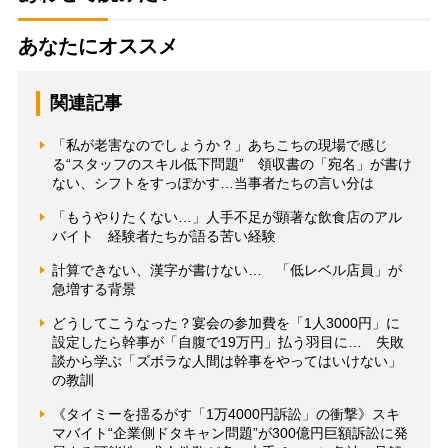
あなたにオススメ
関連記事
「私が老害なのでしょうか？」あちこちの現場で感じ
る“スタッフのスキル低下問題” 領収書の「宛名」が書け
ない、シフトをすっぽかす…当事者たちの言い分は
「もうやりたくない…」人手不足が顕著な飲食店のアル
バイト 経験者たちが語る苦い経験
計算できない、漢字が書けない… 「低レベル店員」が
急増する背景
どうしてこうなった？宴会の参加費を「1人3000円」に
設定したら幹事が「自腹で19万円」払う羽目に… 失敗
談から学ぶ「ズボラな人間は幹事をやってはいけない」
の教訓
《タイミーを揺るがす「1万4000円訴訟」の衝撃》スキ
マバイト“企業側ドタキャン問題”が300億円巨額訴訟に発