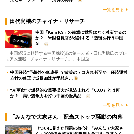
一覧を見る
田代尚機のチャイナ・リサーチ
中国「Kimi K3」の衝撃に世界はどう対応するの
か？ 米財務長官が検討する「蒸留を行う中国
AI…
中国経済に精通する中国株投資の第一人者・田代尚機氏のプレ
ミアム連載「チャイナ・リサーチ」。中国企…
中国経済“予想外の低成長”で政策のテコ入れ必至か 経済運営
方針の修正で成長加速が予想さ…
“AI革命”で爆発的な需要拡大が見込まれる「CXO」とは何
か？ 高い競争力を持つ中国の医薬品…
一覧を見る
「みんなで大家さん」配当ストップ騒動の内幕
《ついに見えた問題の核心》「みんなで大家さ
ん」2000億円超不動産投資トラブル“異常なく