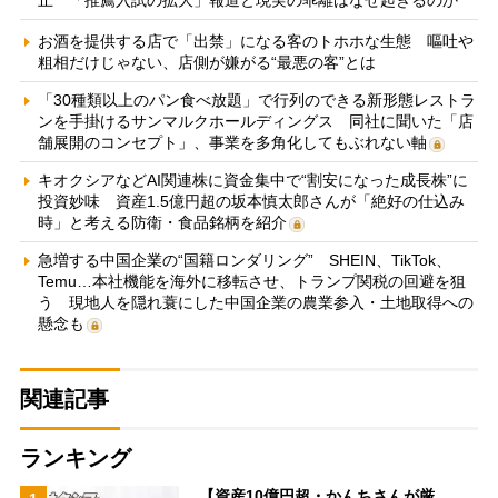
止 「推薦入試の拡大」報道と現実の乖離はなぜ起きるのか
お酒を提供する店で「出禁」になる客のトホホな生態 嘔吐や
粗相だけじゃない、店側が嫌がる“最悪の客”とは
「30種類以上のパン食べ放題」で行列のできる新形態レストラ
ンを手掛けるサンマルクホールディングス 同社に聞いた「店
舗展開のコンセプト」、事業を多角化してもぶれない軸
キオクシアなどAI関連株に資金集中で“割安になった成長株”に
投資妙味 資産1.5億円超の坂本慎太郎さんが「絶好の仕込み
時」と考える防衛・食品銘柄を紹介
急増する中国企業の“国籍ロンダリング” SHEIN、TikTok、
Temu…本社機能を海外に移転させ、トランプ関税の回避を狙
う 現地人を隠れ蓑にした中国企業の農業参入・土地取得への
懸念も
関連記事
ランキング
【資産10億円超・かんちさんが厳