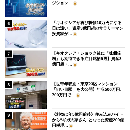
ジション…
「キオクシアが再び株価10万円になる
6
日は遠い」資産3億円超のサラリーマン
投資家が…
【キオクシア・ショック後に「株価倍
7
増」も期待できる注目銘柄5選】資産3
億円超・…
【世帯年収別・東京23区マンション
8
「狙い目駅」を大公開】年収500万円、
700万円で…
《利益は年5億円前後》住み込みバイト
9
から“ギガ大家さん”となった資産200億
円税理…