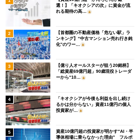
1
選！】「キオクシアの次」に資金が流
れる期待の高…
【首都圏の不動産価格「危ない駅」ラ
2
ンキング】“中古マンション売れ行き鈍
化”のワー…
【億り人オールスターが狙う20銘柄】
3
「総資産69億円超」90歳現役トレーダ
ーから“10…
「キオクシアが今後も利益を出し続け
4
るかは分からない」資産11億円の個人
投資家が…
資産10億円超の投資家が明かす“AI・半
5
導体相場に乗らなかった理由” フルポ