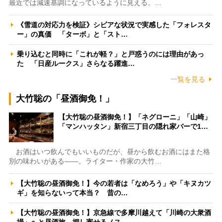
最近では減速基調になっているように見える。…
《雪道の対応力を検証》シビアな状況で実感した「フォレスタ
ー」の真価 「ターボ」と「スト…
乗り込むと同時に「これが軽？」と戸惑うのには理由があっ
た 「日産ルークス」さらなる躍進…
一覧を見る
大竹聡の「昼酒御免！」
【大竹聡の昼酒御免！】「ネグローニ」「山崎」
「マンハッタン」新宿三丁目の隠れ家バーで1…
お酒はいつ飲んでもいいものだが、昼から飲むお酒にはまた格
別の味わいがある――。ライター・作家の大竹…
【大竹聡の昼酒御免！】今の若者は「なめろう」や「キヌカツ
ギ」を知らないって本当？ 昔の…
【大竹聡の昼酒御免！】京急線で多摩川越えて「川崎の大衆酒
場」へと昼酒旅 押し寄せるノス…