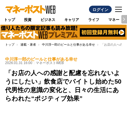
ログイン
トップ
投資
ビジネス
キャリア
ライフ
マネー
トップ
連載・著者
中川淳一郎のビールと仕事がある幸せ
「お店の人への感
中川淳一郎のビールと仕事がある幸せ
2026.01.31 16:00
マネーポストWEB
「お店の人への感謝と配慮を忘れないよ
うにしたい」飲食店でバイトし始めた50
代男性の意識の変化と、日々の生活にあ
らわれた“ポジティブ効果”
Loaded
:
97.10%
/
Unmute