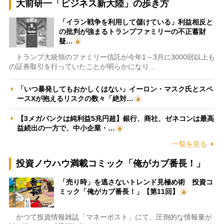
大前研一「ビジネス新大陸」の歩き方
「イラン戦争を利用して儲けている」利益相反と
の批判が強まるトランプファミリーの不正蓄財
疑…
トランプ大統領のファミリー信託が今年1～3月に3000回以上も
の証券取引を行っていたことが明らかになり…
「いつ暴発してもおかしくはない」イーロン・マスク氏とスペ
ースXが抱えるリスクの数々「絶対…
【3メガバンクは純利益5兆円超】銀行、商社、ゼネコンは最高
益続出の一方で、中小企業・…
一覧を見る
投資ノウハウ満載コミック「俺がカブ番長！」
「売り時」を逃さないトレンド見極め術 投資コ
ミック「俺がカブ番長！」【第11回】
かつて投資情報雑誌「マネーポスト」にて、圧倒的な情報量が