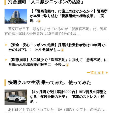
河合雅司「人口減少ニッポンの活路」
【「警察官離れ」に歯止めはかかるか？】警察庁
が本気で取り組む「警察組織の構造改革」 実
現…
警察庁が目下、頭を悩ませているのが「警察官不足」だ。警察
官の採用試験の受験者数は10年間で2分の1以…
【安全・安心ニッポンの危機】採用試験受験者数は10年間で2
分の1以下に！ 出生数減がも…
【医療崩壊】人口減少で「医師不足」に加えて「患者不足」に
見舞われ地域医療が限界に 今後…
一覧を見る
快適クルマ生活 乗ってみた、使ってみた
【4ヶ月間で受注累計6000台】BEV普及の障壁と
なる「航続距離の不安」「充電のストレス」解
消…
あれほどもてはやされていた「EV（BEV）シフト」の潮流も、