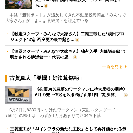
ら…
本誌『週刊ポスト』が追及してきた不動産投資商品「みんなで
大家さん」がいよいよ最終局面を迎えている…
【独走スクープ・みんなで大家さん】二転三転した“成田プロ
ジェクト”の計画変更の裏で起き…
【追及スクープ・みんなで大家さん】独占入手“内部議事録”で
明かされる柳瀬健一・代表の思…
一覧を見る
古賀真人「発掘！好決算銘柄」
《株価34％急落のワークマンに特大反転の期待》
6月の売上低迷を吹き飛ばす第1四半期決算、…
6月3日に8330円をつけたワークマン（東証スタンダード・
7564）の株価は、わずか1カ月あまりで約34％下落…
三菱重工が「AIインフラの新たな主役」として再評価される気