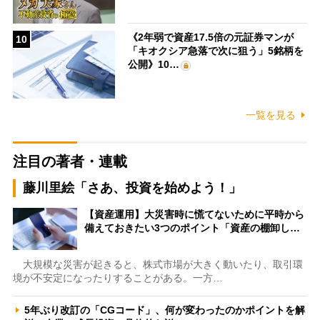
《2年弱で資産17.5倍の元証券マンが
10
「キオクシア急落で次に狙う」5銘柄を
公開》10…
一覧を見る
注目の著者・連載
藤川里絵「さあ、投資を始めよう！」
【資産運用】大災害時に慌てないために平時から
備えておきたい3つのポイント「資産の棚卸し…
大規模な災害が起きると、株式市場が大きく動いたり、取引環
境が不安定になったりすることがある。一方…
5年ぶり改訂の「CGコード」、何が変わったのかポイントを解