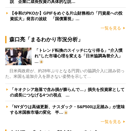
説 企業に成長投資の具体的な説…
【令和のPKOか】GPIFをめぐる片山財務相の「円資産への投
資拡大」発言の波紋 「国債重視」…
一覧を見る
森口亮「まるわかり市況分析」
「トレンド転換のスイッチになり得る」“介入慣
れ”した市場心理を変える「日米協調為替介入」
…
日米両政府が、約28年ぶりとなる円買いの協調介入に踏み切っ
た。米国も追加介入を辞さない姿勢を示して…
「キオクシア急落で含み損が膨らんで…」損失を投資家として
の成長につなげる4つの視点 …
「NYダウは高値更新、ナスダック・S&P500は足踏み」が意味
する米国株市場の変化 半…
一覧を見る