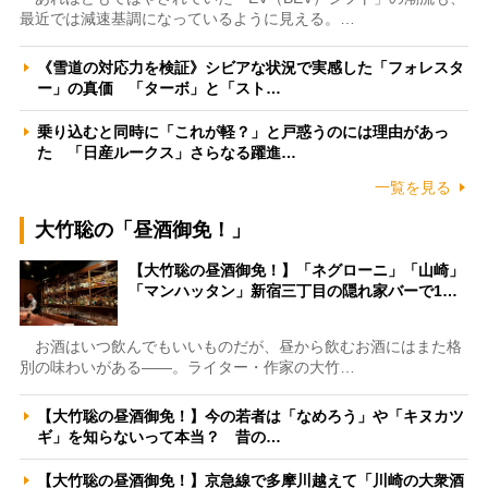
最近では減速基調になっているように見える。…
《雪道の対応力を検証》シビアな状況で実感した「フォレスタ
ー」の真価 「ターボ」と「スト…
乗り込むと同時に「これが軽？」と戸惑うのには理由があっ
た 「日産ルークス」さらなる躍進…
一覧を見る
大竹聡の「昼酒御免！」
【大竹聡の昼酒御免！】「ネグローニ」「山崎」
「マンハッタン」新宿三丁目の隠れ家バーで1…
お酒はいつ飲んでもいいものだが、昼から飲むお酒にはまた格
別の味わいがある――。ライター・作家の大竹…
【大竹聡の昼酒御免！】今の若者は「なめろう」や「キヌカツ
ギ」を知らないって本当？ 昔の…
【大竹聡の昼酒御免！】京急線で多摩川越えて「川崎の大衆酒