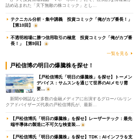
詰め込まれた「天下無敵の株コミック」とし…
テクニカル分析・集中講義 投資コミック「俺がカブ番長！」
【第10回】
不透明相場に勝つ信用取引の極意 投資コミック「俺がカブ番
長！」【第9回】
一覧を見る
戸松信博の明日の爆騰株を探せ！
【戸松信博氏「明日の爆騰株」を探せ】トーメン
デバイス：サムスンを通じて世界のAIメモリ需
要…
新聞や雑誌など多数の金融メディアに出演するグローバルリン
クアドバイザーズ代表の戸松信博氏が、最新…
【戸松信博氏「明日の爆騰株」を探せ】レーザーテック：最先
端半導体の製造に不可欠な検査装…
【戸松信博氏「明日の爆騰株」を探せ】TDK：AIインフラを支