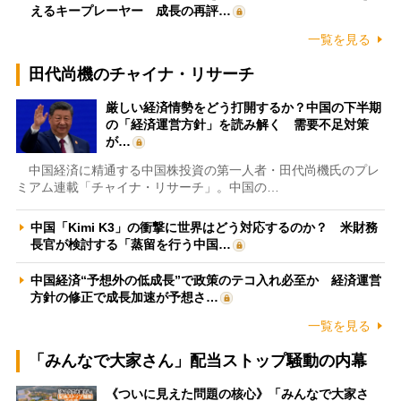
えるキープレーヤー 成長の再評…
一覧を見る
田代尚機のチャイナ・リサーチ
厳しい経済情勢をどう打開するか？中国の下半期
の「経済運営方針」を読み解く 需要不足対策
が…
中国経済に精通する中国株投資の第一人者・田代尚機氏のプレ
ミアム連載「チャイナ・リサーチ」。中国の…
中国「Kimi K3」の衝撃に世界はどう対応するのか？ 米財務
長官が検討する「蒸留を行う中国…
中国経済“予想外の低成長”で政策のテコ入れ必至か 経済運営
方針の修正で成長加速が予想さ…
一覧を見る
「みんなで大家さん」配当ストップ騒動の内幕
《ついに見えた問題の核心》「みんなで大家さ