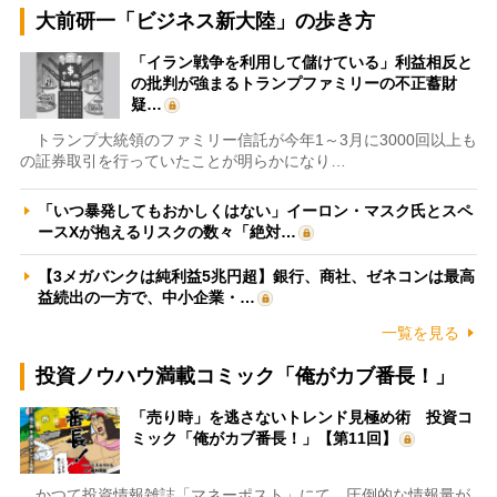
大前研一「ビジネス新大陸」の歩き方
「イラン戦争を利用して儲けている」利益相反と
の批判が強まるトランプファミリーの不正蓄財
疑…
トランプ大統領のファミリー信託が今年1～3月に3000回以上も
の証券取引を行っていたことが明らかになり…
「いつ暴発してもおかしくはない」イーロン・マスク氏とスペ
ースXが抱えるリスクの数々「絶対…
【3メガバンクは純利益5兆円超】銀行、商社、ゼネコンは最高
益続出の一方で、中小企業・…
一覧を見る
投資ノウハウ満載コミック「俺がカブ番長！」
「売り時」を逃さないトレンド見極め術 投資コ
ミック「俺がカブ番長！」【第11回】
かつて投資情報雑誌「マネーポスト」にて、圧倒的な情報量が