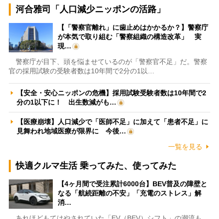
河合雅司「人口減少ニッポンの活路」
【「警察官離れ」に歯止めはかかるか？】警察庁
が本気で取り組む「警察組織の構造改革」 実
現…
警察庁が目下、頭を悩ませているのが「警察官不足」だ。警察
官の採用試験の受験者数は10年間で2分の1以…
【安全・安心ニッポンの危機】採用試験受験者数は10年間で2
分の1以下に！ 出生数減がも…
【医療崩壊】人口減少で「医師不足」に加えて「患者不足」に
見舞われ地域医療が限界に 今後…
一覧を見る
快適クルマ生活 乗ってみた、使ってみた
【4ヶ月間で受注累計6000台】BEV普及の障壁と
なる「航続距離の不安」「充電のストレス」解
消…
あれほどもてはやされていた「EV（BEV）シフト」の潮流も、