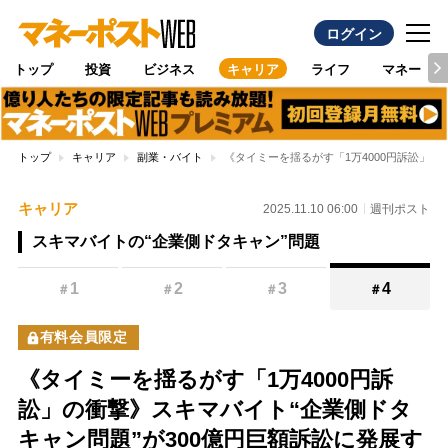
ログイン
トップ
投資
ビジネス
キャリア
ライフ
マネー
トップ
キャリア
副業・バイト
《タイミーを揺るがす「1万4000円訴訟」
キャリア
2025.11.10 06:00
週刊ポスト
スキマバイトの“企業側ドタキャン”問題
1
2
3
4
＃
＃
＃
＃
有料会員限定
《タイミーを揺るがす「1万4000円訴
訟」の衝撃》スキマバイト“企業側ドタ
キャン問題”が300億円巨額訴訟に発展す