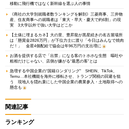
移動に飛行機ではなく新幹線を選ぶ人の事情
《商社の大学別就職者数ランキングを解剖》三菱商事、三井物
産、住友商事への就職者は「東大・早大・慶大で約6割」の現
実 3大学以外で強い大学はどこか
【土俵に埋まるカネ】大の里、豊昇龍が黒星続きの名古屋場所
は「懸賞金2826万円」が下位力士に渡り「今日はみんなで焼肉
だ！」 金星4個配給で協会は年96万円の支出増に
お酒を提供する店で「出禁」になる客のトホホな生態 嘔吐や
粗相だけじゃない、店側が嫌がる“最悪の客”とは
急増する中国企業の“国籍ロンダリング” SHEIN、TikTok、
Temu…本社機能を海外に移転させ、トランプ関税の回避を狙
う 現地人を隠れ蓑にした中国企業の農業参入・土地取得への
懸念も
関連記事
ランキング