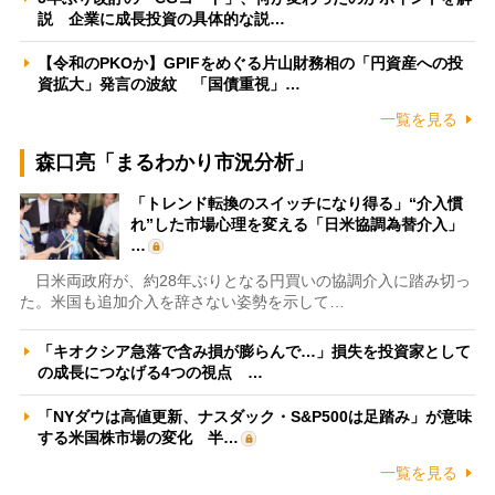
説 企業に成長投資の具体的な説…
【令和のPKOか】GPIFをめぐる片山財務相の「円資産への投
資拡大」発言の波紋 「国債重視」…
一覧を見る
森口亮「まるわかり市況分析」
「トレンド転換のスイッチになり得る」“介入慣
れ”した市場心理を変える「日米協調為替介入」
…
日米両政府が、約28年ぶりとなる円買いの協調介入に踏み切っ
た。米国も追加介入を辞さない姿勢を示して…
「キオクシア急落で含み損が膨らんで…」損失を投資家として
の成長につなげる4つの視点 …
「NYダウは高値更新、ナスダック・S&P500は足踏み」が意味
する米国株市場の変化 半…
一覧を見る