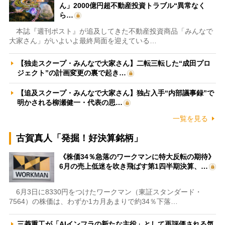
ん」2000億円超不動産投資トラブル“異常なく
ら…
本誌『週刊ポスト』が追及してきた不動産投資商品「みんなで
大家さん」がいよいよ最終局面を迎えている…
【独走スクープ・みんなで大家さん】二転三転した“成田プロ
ジェクト”の計画変更の裏で起き…
【追及スクープ・みんなで大家さん】独占入手“内部議事録”で
明かされる柳瀬健一・代表の思…
一覧を見る
古賀真人「発掘！好決算銘柄」
《株価34％急落のワークマンに特大反転の期待》
6月の売上低迷を吹き飛ばす第1四半期決算、…
6月3日に8330円をつけたワークマン（東証スタンダード・
7564）の株価は、わずか1カ月あまりで約34％下落…
三菱重工が「AIインフラの新たな主役」として再評価される気