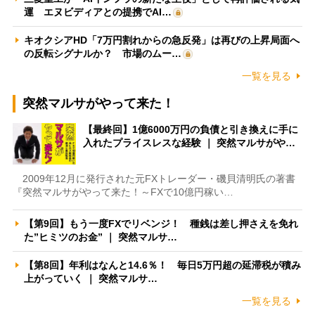
運 エヌビディアとの提携でAI…
キオクシアHD「7万円割れからの急反発」は再びの上昇局面へ
の反転シグナルか？ 市場のムー…
一覧を見る
突然マルサがやって来た！
【最終回】1億6000万円の負債と引き換えに手に
入れたプライスレスな経験 ｜ 突然マルサがや…
2009年12月に発行された元FXトレーダー・磯貝清明氏の著書
『突然マルサがやって来た！～FXで10億円稼い…
【第9回】もう一度FXでリベンジ！ 種銭は差し押さえを免れ
た”ヒミツのお金” ｜ 突然マルサ…
【第8回】年利はなんと14.6％！ 毎日5万円超の延滞税が積み
上がっていく ｜ 突然マルサ…
一覧を見る