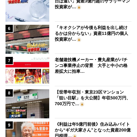
日は遠い」資産3億円超のサラリーマン
投資家が…
「キオクシアが今後も利益を出し続け
6
るかは分からない」資産11億円の個人
投資家が…
老舗遊技機メーカー・豊丸産業がパチ
7
ンコ事業停止の背景 大手と中小の格
差拡大に拍車…
【世帯年収別・東京23区マンション
8
「狙い目駅」を大公開】年収500万円、
700万円で…
《利益は年5億円前後》住み込みバイト
9
から“ギガ大家さん”となった資産200億
円税理…