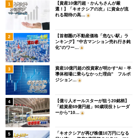
【資産10億円超・かんちさんが厳
1
選！】「キオクシアの次」に資金が流
れる期待の高…
【首都圏の不動産価格「危ない駅」ラ
2
ンキング】“中古マンション売れ行き鈍
化”のワー…
資産10億円超の投資家が明かす“AI・半
3
導体相場に乗らなかった理由” フルポ
ジション…
【億り人オールスターが狙う20銘柄】
4
「総資産69億円超」90歳現役トレーダ
ーから“10…
「キオクシアが再び株価10万円になる
5