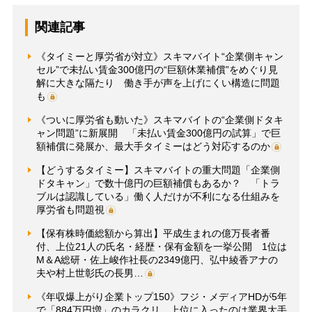
関連記事
《タイミーと厚労省が対立》スキマバイト“企業側キャン
セル”で未払い賃金300億円の“巨額休業補償”をめぐり見
解に大きな隔たり 働き手が声を上げにくい構造に問題
も
《ついに厚労省も動いた》スキマバイトの“企業側ドタキ
ャン問題”に新展開 「未払い賃金300億円の試算」で巨
額補償に発展か、最大手タイミーはどう対応するのか
【どうするタイミー】スキマバイトの重大問題「企業側
ドタキャン」で数十億円の巨額補償もあるか？ 「トラ
ブルは認識している」働く人だけが不利になる仕組みを
厚労省も問題視
【保有株時価総額から算出】平成生まれの億万長者番
付、上位21人の氏名・経歴・保有金額を一挙公開 1位は
M＆A総研・佐上峻作社長の2349億円、弘中綾香アナの
夫や村上世彰氏の長男…
《年収爆上がり企業トップ150》フジ・メディアHDが5年
で「884万円増」のカラクリ 上位に入ったのは業界大手