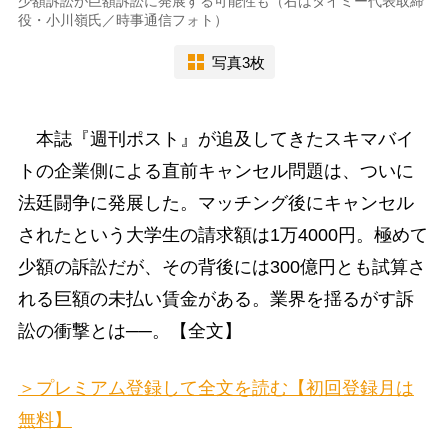
少額訴訟が巨額訴訟に発展する可能性も（右はタイミー代表取締
役・小川嶺氏／時事通信フォト）
写真3枚
本誌『週刊ポスト』が追及してきたスキマバイ
トの企業側による直前キャンセル問題は、ついに
法廷闘争に発展した。マッチング後にキャンセル
されたという大学生の請求額は1万4000円。極めて
少額の訴訟だが、その背後には300億円とも試算さ
れる巨額の未払い賃金がある。業界を揺るがす訴
訟の衝撃とは──。【全文】
＞プレミアム登録して全文を読む【初回登録月は
無料】