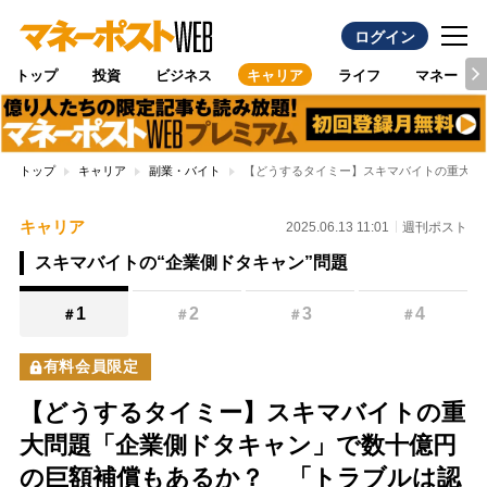
ログイン
トップ
投資
ビジネス
キャリア
ライフ
マネー
トップ
キャリア
副業・バイト
【どうするタイミー】スキマバイトの重大問
キャリア
2025.06.13 11:01
週刊ポスト
スキマバイトの“企業側ドタキャン”問題
1
2
3
4
＃
＃
＃
＃
有料会員限定
【どうするタイミー】スキマバイトの重
大問題「企業側ドタキャン」で数十億円
の巨額補償もあるか？ 「トラブルは認