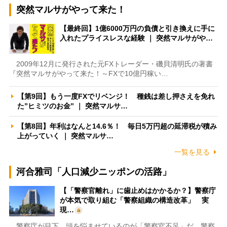
突然マルサがやって来た！
【最終回】1億6000万円の負債と引き換えに手に
入れたプライスレスな経験 ｜ 突然マルサがや…
2009年12月に発行された元FXトレーダー・磯貝清明氏の著書
『突然マルサがやって来た！～FXで10億円稼い…
【第9回】もう一度FXでリベンジ！ 種銭は差し押さえを免れ
た”ヒミツのお金” ｜ 突然マルサ…
【第8回】年利はなんと14.6％！ 毎日5万円超の延滞税が積み
上がっていく ｜ 突然マルサ…
一覧を見る
河合雅司「人口減少ニッポンの活路」
【「警察官離れ」に歯止めはかかるか？】警察庁
が本気で取り組む「警察組織の構造改革」 実
現…
警察庁が目下、頭を悩ませているのが「警察官不足」だ。警察