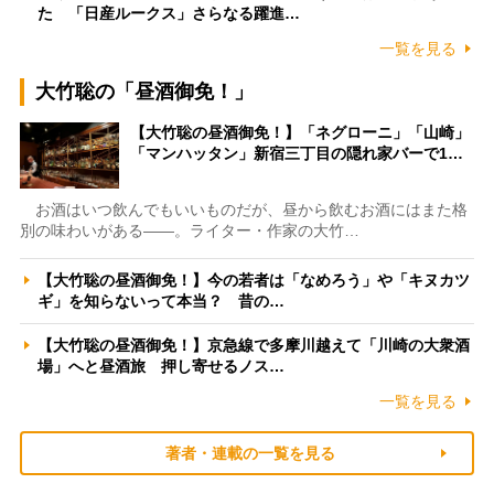
た 「日産ルークス」さらなる躍進…
一覧を見る
大竹聡の「昼酒御免！」
【大竹聡の昼酒御免！】「ネグローニ」「山崎」
「マンハッタン」新宿三丁目の隠れ家バーで1…
お酒はいつ飲んでもいいものだが、昼から飲むお酒にはまた格
別の味わいがある――。ライター・作家の大竹…
【大竹聡の昼酒御免！】今の若者は「なめろう」や「キヌカツ
ギ」を知らないって本当？ 昔の…
【大竹聡の昼酒御免！】京急線で多摩川越えて「川崎の大衆酒
場」へと昼酒旅 押し寄せるノス…
一覧を見る
著者・連載の一覧を見る