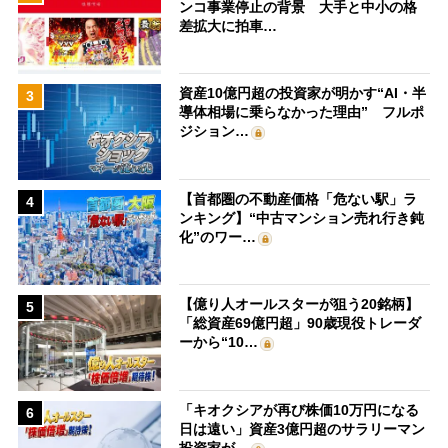
ンコ事業停止の背景 大手と中小の格
差拡大に拍車…
資産10億円超の投資家が明かす“AI・半
3
導体相場に乗らなかった理由” フルポ
ジション…
【首都圏の不動産価格「危ない駅」ラ
4
ンキング】“中古マンション売れ行き鈍
化”のワー…
【億り人オールスターが狙う20銘柄】
5
「総資産69億円超」90歳現役トレーダ
ーから“10…
「キオクシアが再び株価10万円になる
6
日は遠い」資産3億円超のサラリーマン
投資家が…