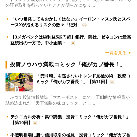
の証券取引を行っていたことが明らかになり…
「いつ暴発してもおかしくはない」イーロン・マスク氏とスペ
ースXが抱えるリスクの数々「絶対…
【3メガバンクは純利益5兆円超】銀行、商社、ゼネコンは最高
益続出の一方で、中小企業・…
一覧を見る
投資ノウハウ満載コミック「俺がカブ番長！」
「売り時」を逃さないトレンド見極め術 投資コ
ミック「俺がカブ番長！」【第11回】
かつて投資情報雑誌「マネーポスト」にて、圧倒的な情報量が
詰め込まれた「天下無敵の株コミック」とし…
テクニカル分析・集中講義 投資コミック「俺がカブ番長！」
【第10回】
不透明相場に勝つ信用取引の極意 投資コミック「俺がカブ番