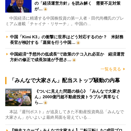
の「経済運営方針」を読み解く 需要不足対策
が…
中国経済に精通する中国株投資の第一人者・田代尚機氏のプレ
ミアム連載「チャイナ・リサーチ」。中国の…
中国「Kimi K3」の衝撃に世界はどう対応するのか？ 米財務
長官が検討する「蒸留を行う中国…
中国経済“予想外の低成長”で政策のテコ入れ必至か 経済運営
方針の修正で成長加速が予想さ…
一覧を見る
「みんなで大家さん」配当ストップ騒動の内幕
《ついに見えた問題の核心》「みんなで大家さ
ん」2000億円超不動産投資トラブル“異常なく
ら…
本誌『週刊ポスト』が追及してきた不動産投資商品「みんなで
大家さん」がいよいよ最終局面を迎えている…
【独走スクープ・みんなで大家さん】二転三転した“成田プロ