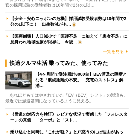
官の採用試験の受験者数は10年間で2分の1以…
【安全・安心ニッポンの危機】採用試験受験者数は10年間で2
分の1以下に！ 出生数減がも…
【医療崩壊】人口減少で「医師不足」に加えて「患者不足」に
見舞われ地域医療が限界に 今後…
一覧を見る
快適クルマ生活 乗ってみた、使ってみた
【4ヶ月間で受注累計6000台】BEV普及の障壁と
なる「航続距離の不安」「充電のストレス」解
消…
あれほどもてはやされていた「EV（BEV）シフト」の潮流も、
最近では減速基調になっているように見える。…
《雪道の対応力を検証》シビアな状況で実感した「フォレスタ
ー」の真価 「ターボ」と「スト…
乗り込むと同時に「これが軽？」と戸惑うのには理由があっ