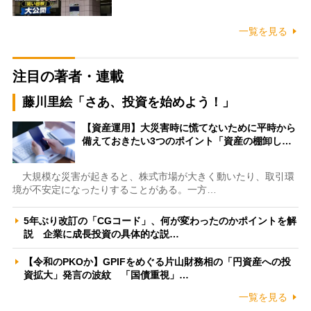
一覧を見る
注目の著者・連載
藤川里絵「さあ、投資を始めよう！」
【資産運用】大災害時に慌てないために平時から
備えておきたい3つのポイント「資産の棚卸し…
大規模な災害が起きると、株式市場が大きく動いたり、取引環
境が不安定になったりすることがある。一方…
5年ぶり改訂の「CGコード」、何が変わったのかポイントを解
説 企業に成長投資の具体的な説…
【令和のPKOか】GPIFをめぐる片山財務相の「円資産への投
資拡大」発言の波紋 「国債重視」…
一覧を見る