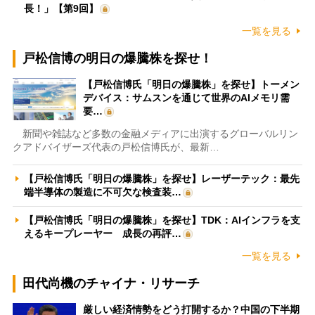
長！」【第9回】
一覧を見る
戸松信博の明日の爆騰株を探せ！
【戸松信博氏「明日の爆騰株」を探せ】トーメン
デバイス：サムスンを通じて世界のAIメモリ需
要…
新聞や雑誌など多数の金融メディアに出演するグローバルリン
クアドバイザーズ代表の戸松信博氏が、最新…
【戸松信博氏「明日の爆騰株」を探せ】レーザーテック：最先
端半導体の製造に不可欠な検査装…
【戸松信博氏「明日の爆騰株」を探せ】TDK：AIインフラを支
えるキープレーヤー 成長の再評…
一覧を見る
田代尚機のチャイナ・リサーチ
厳しい経済情勢をどう打開するか？中国の下半期