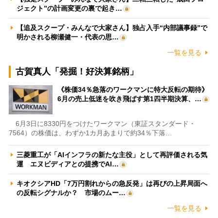
ジェクト”の計画変更の裏で起き…
【追及スクープ・みんなで大家さん】独占入手“内部議事録”で
明かされる柳瀬健一・代表の思…
一覧を見る
古賀真人「発掘！好決算銘柄」
《株価34％急落のワークマンに特大反転の期待》
6月の売上低迷を吹き飛ばす第1四半期決算、…
6月3日に8330円をつけたワークマン（東証スタンダード・
7564）の株価は、わずか1カ月あまりで約34％下落…
三菱重工が「AIインフラの新たな主役」として再評価される気
運 エヌビディアとの提携でAI…
キオクシアHD「7万円割れからの急反発」は再びの上昇局面へ
の反転シグナルか？ 市場のムー…
一覧を見る