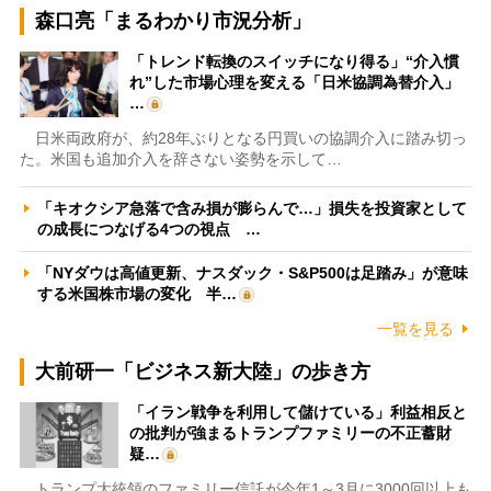
森口亮「まるわかり市況分析」
「トレンド転換のスイッチになり得る」“介入慣
れ”した市場心理を変える「日米協調為替介入」
…
日米両政府が、約28年ぶりとなる円買いの協調介入に踏み切っ
た。米国も追加介入を辞さない姿勢を示して…
「キオクシア急落で含み損が膨らんで…」損失を投資家として
の成長につなげる4つの視点 …
「NYダウは高値更新、ナスダック・S&P500は足踏み」が意味
する米国株市場の変化 半…
一覧を見る
大前研一「ビジネス新大陸」の歩き方
「イラン戦争を利用して儲けている」利益相反と
の批判が強まるトランプファミリーの不正蓄財
疑…
トランプ大統領のファミリー信託が今年1～3月に3000回以上も