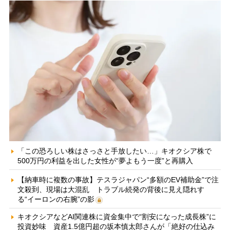
「この恐ろしい株はさっさと手放したい…」キオクシア株で
500万円の利益を出した女性が“夢よもう一度”と再購入
【納車時に複数の事故】テスラジャパン“多額のEV補助金”で注
文殺到、現場は大混乱 トラブル続発の背後に見え隠れす
る“イーロンの右腕”の影
キオクシアなどAI関連株に資金集中で“割安になった成長株”に
投資妙味 資産1.5億円超の坂本慎太郎さんが「絶好の仕込み