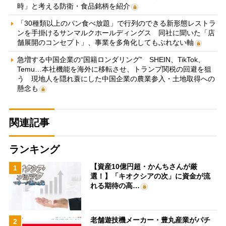
時」と考える防衛・食品銘柄を紹介
「30種類以上のパン食べ放題」で行列のできる新形態レストラ
ンを手掛けるサンマルクホールディングス 同社に聞いた「店
舗展開のコンセプト」、事業を多角化してもぶれない軸
急増する中国企業の“国籍ロンダリング” SHEIN、TikTok、
Temu…本社機能を海外に移転させ、トランプ関税の回避を狙
う 現地人を隠れ蓑にした中国企業の農業参入・土地取得への
懸念も
関連記事
ランキング
【資産10億円超・かんちさんが厳
1
選！】「キオクシアの次」に資金が流
れる期待の高…
老舗遊技機メーカー・豊丸産業がパチ
2