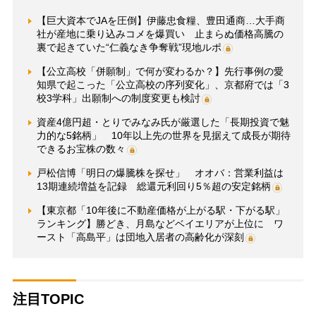
【巨大資本でJAを圧倒】伊藤忠食糧、豊田通商…大手商
社が産地に乗り込みコメを爆買い 止まらぬ価格高騰の
裏で起きていた“仁義なき争奪戦”現地ルポ
【公立高校「併願制」で何が変わるか？】先行事例の愛
知県で起こった「公立高校の序列変化」、京都府では「3
校3学科」出願制への制度変更も検討
資産4億円超・とりでみなみ氏が厳選した「長期投資で魅
力的な5銘柄」 10年以上先の世界を見据えて成長が期待
できるお宝株の数々
戸松信博「明日の爆騰株を探せ」 オオバ：営業利益は
13期連続増益を記録 総還元利回り5％超の安定銘柄
【東京都「10年後に不動産価格が上がる駅・下がる駅」
ランキング】勝どき、月島などベイエリアが上位に ワ
ースト「高島平」は団地入居者の高齢化が深刻
注目TOPIC