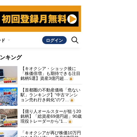
ンド
ログイン
ンキング
【キオクシア・ショック後に
「株価倍増」も期待できる注目
銘柄5選】資産3億円超…
【首都圏の不動産価格「危ない
駅」ランキング】“中古マンシ
ョン売れ行き鈍化”のワ…
【億り人オールスターが狙う20
銘柄】「総資産69億円超」90歳
現役トレーダーから“1…
「キオクシアが再び株価10万円