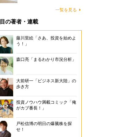
に…
一覧を見る
目の著者・連載
藤川里絵「さあ、投資を始めよ
う！」
森口亮「まるわかり市況分析」
大前研一「ビジネス新大陸」の
歩き方
投資ノウハウ満載コミック「俺
がカブ番長！」
戸松信博の明日の爆騰株を探
せ！