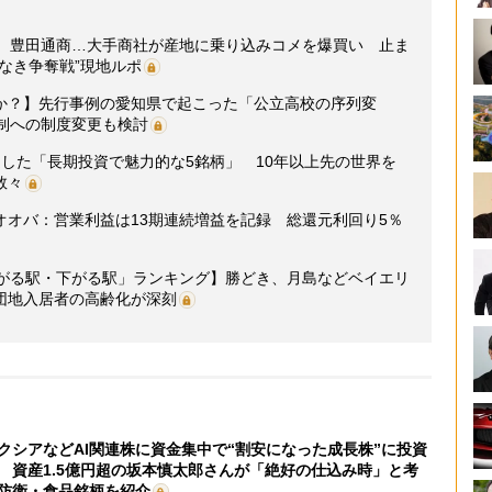
糧、豊田通商…大手商社が産地に乗り込みコメを爆買い 止ま
なき争奪戦”現地ルポ
か？】先行事例の愛知県で起こった「公立高校の序列変
制への制度変更も検討
した「長期投資で魅力的な5銘柄」 10年以上先の世界を
数々
オオバ：営業利益は13期連続増益を記録 総還元利回り5％
上がる駅・下がる駅」ランキング】勝どき、月島などベイエリ
団地入居者の高齢化が深刻
クシアなどAI関連株に資金集中で“割安になった成長株”に投資
 資産1.5億円超の坂本慎太郎さんが「絶好の仕込み時」と考
防衛・食品銘柄を紹介