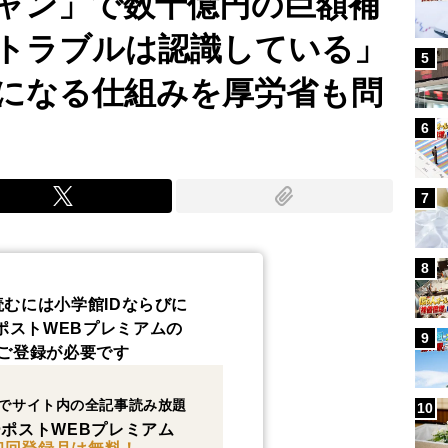
ャン」で数十億円の巨額補
トラブルは認識している」
5
になる仕組みを厚労省も問
6
7
8
読むには小学館IDならびに
ポストWEBプレミアムの
9
ご登録が必要です
でサイト内の全記事読み放題
10
ポストWEBプレミアム