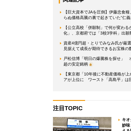
【巨大資本でJAを圧倒】伊藤忠食
らぬ価格高騰の裏で起きていた“仁義
【公立高校「併願制」で何が変わる
化」、京都府では「3校3学科」出願
資産4億円超・とりでみなみ氏が厳選
見据えて成長が期待できるお宝株の
戸松信博「明日の爆騰株を探せ」 
超の安定銘柄
【東京都「10年後に不動産価格が
アが上位に ワースト「高島平」は
注目TOPIC
キオ
妙味
える