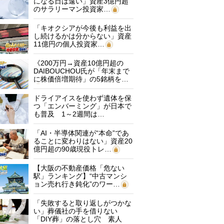
になる日は遠い」資産3億円超
のサラリーマン投資家…
「キオクシアが今後も利益を出
し続けるかは分からない」資産
11億円の個人投資家…
《200万円→資産10億円超の
DAIBOUCHOU氏が「年末まで
に株価倍増期待」の5銘柄を…
ドライアイスを使わず遺体を保
つ「エンバーミング」が日本で
も普及 1～2週間は…
「AI・半導体関連が“本命”であ
ることに変わりはない」資産20
億円超の90歳現役トレ…
【大阪の不動産価格「危ない
駅」ランキング】“中古マンシ
ョン売れ行き鈍化”のワー…
「失敗すると取り返しがつかな
い」葬儀社の手を借りない
「DIY葬」の落とし穴 素人