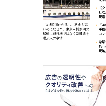
【ク
しな
現場
「約5時間かかるし、料金も高
「3
いのになぜ？」東京～博多間の
手掛
移動に飛行機ではなく新幹線を
コン
選ぶ人の事情
急増
Te
現地