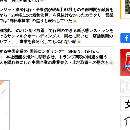
レジット決済代行・全東信が破産】63社もの金融機関が融資を
がら「20年以上の粉飾決算」を見抜けなかったカラクリ 営業
では“自転車操業”の焦りも表出していた
0種類以上のパン食べ放題」で行列のできる新形態レストランを
けるサンマルクホールディングス 同社に聞いた「店舗展開の
セプト」、事業を多角化してもぶれない軸
する中国企業の“国籍ロンダリング” SHEIN、TikTok、
mu…本社機能を海外に移転させ、トランプ関税の回避を狙う
人を隠れ蓑にした中国企業の農業参入・土地取得への懸念も