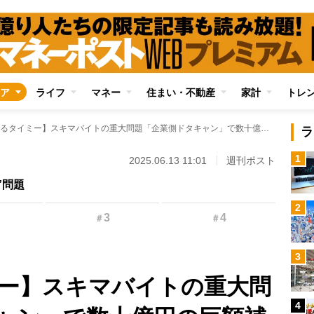
ア
ライフ
マネー
住まい・不動産
家計
トレ
【どうするタイミー】スキマバイトの重大問題「企業側ドタキャン」で数十億円の巨額補償もあるか？ 「トラブルは認識している」働く人だけが不利になる仕組みを厚労省も問題視
ラ
1
2025.06.13 11:01
週刊ポスト
”問題
2
3
4
＃
＃
3
ー】スキマバイトの重大問
4