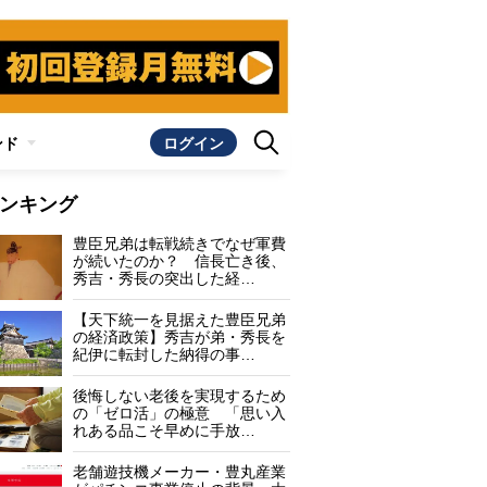
ンド
ログイン
ンキング
豊臣兄弟は転戦続きでなぜ軍費
が続いたのか？ 信長亡き後、
秀吉・秀長の突出した経…
【天下統一を見据えた豊臣兄弟
の経済政策】秀吉が弟・秀長を
紀伊に転封した納得の事…
後悔しない老後を実現するため
の「ゼロ活」の極意 「思い入
れある品こそ早めに手放…
老舗遊技機メーカー・豊丸産業