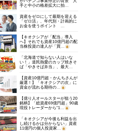
がパチンコ事業停止の背景 大
手と中小の格差拡大に拍…
資産をゼロにして最期を迎える
「ゼロ活」、年代別・計画的に
お金を使うポイント …
【キオクシアが「配当」導入
へ】それでも資産10億円超の配
当株投資の達人が「買…
「北海道で知らない人はいな
い！」道民熱愛のカップ焼きそ
ば「やきそば弁当」、最大…
【資産10億円超・かんちさんが
厳選！】「キオクシアの次」に
資金が流れる期待の…
【億り人オールスターが狙う20
銘柄】「総資産69億円超」90歳
現役トレーダーから“1…
「キオクシアが今後も利益を出
し続けるかは分からない」資産
11億円の個人投資家…