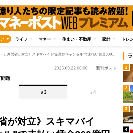
ア
ライフ
マネー
住まい・不動産
家計
トレ
《タイミーと厚労省が対立》スキマバイト“企業側キャンセル”で未払い賃金300億円の“巨額休業補償”をめぐり見解に大きな隔たり 働き手が声を上げにくい構造に問題も
ラ
1
2025.09.22 06:00
週刊ポスト
”問題
2
3
4
＃
＃
3
省が対立》スキマバイ
4