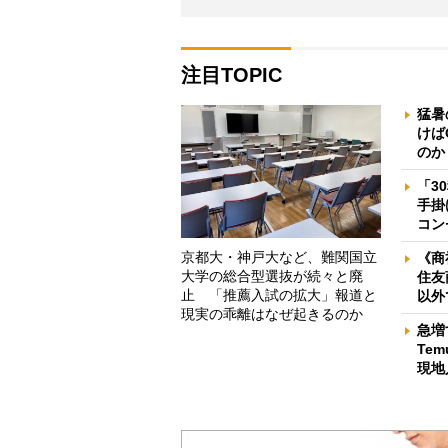
注目TOPIC
猛暑
けば
のか
「3
手掛
コン
京都大・神戸大など、難関国立
《商
大学の総合型選抜が続々と廃
住友
止 「推薦入試の拡大」報道と
以外
現実の乖離はなぜ起きるのか
急増
Te
現地