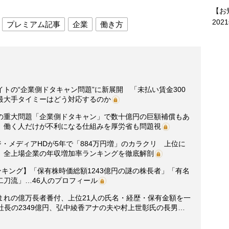
【お
202
プレミアム記事
企業
働き方
トの“企業側ドタキャン問題”に新展開 「未払い賃金300
最大手タイミーはどう対応するのか
の重大問題「企業側ドタキャン」で数十億円の巨額補償もあ
」働く人だけが不利になる仕組みを厚労省も問題視
ジ・メディアHDが5年で「884万円増」のカラクリ 上位に
、全上場企業の年収増加率ランキングを徹底解剖
ンキング】「保有株時価総額1243億円の謎の株長者」「有名
二刀流」…46人のプロフィール
まれの億万長者番付、上位21人の氏名・経歴・保有金額を一
社長の2349億円、弘中綾香アナの夫や村上世彰氏の長男…