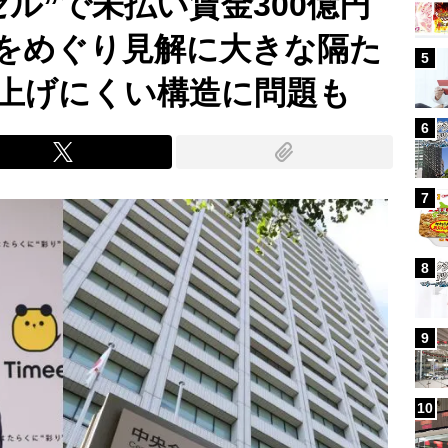
ル”で未払い賃金300億円
”をめぐり見解に大きな隔た
5
上げにくい構造に問題も
6
7
8
9
10