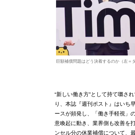
巨額補償問題はどう決着するのか（左＝
“新しい働き方”として持て囃さ
り、本誌『週刊ポスト』はいち
ースが頻発し、「働き手軽視」
意喚起に動き、業界側も改善を
ンセル分の休業補償について、