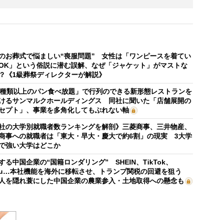
のお葬式で悩ましい“喪服問題” 女性は「ワンピースを着てい
OK」という俗説に潜む誤解、なぜ「ジャケット」がマストな
？《1級葬祭ディレクターが解説》
0種類以上のパン食べ放題」で行列のできる新形態レストランを
けるサンマルクホールディングス 同社に聞いた「店舗展開の
セプト」、事業を多角化してもぶれない軸
社の大学別就職者数ランキングを解剖》三菱商事、三井物産、
商事への就職者は「東大・早大・慶大で約6割」の現実 3大学
で強い大学はどこか
する中国企業の“国籍ロンダリング” SHEIN、TikTok、
mu…本社機能を海外に移転させ、トランプ関税の回避を狙う
人を隠れ蓑にした中国企業の農業参入・土地取得への懸念も