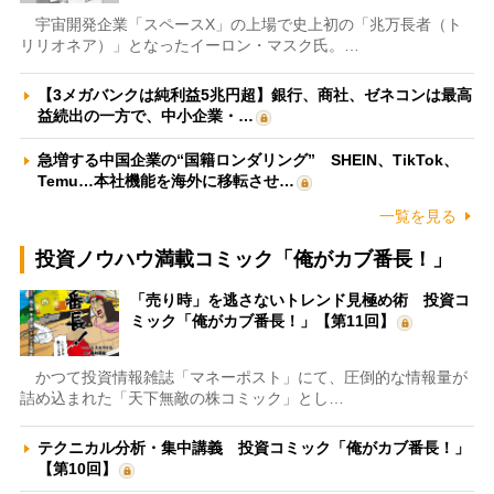
宇宙開発企業「スペースX」の上場で史上初の「兆万長者（ト
リリオネア）」となったイーロン・マスク氏。…
【3メガバンクは純利益5兆円超】銀行、商社、ゼネコンは最高
益続出の一方で、中小企業・…
急増する中国企業の“国籍ロンダリング” SHEIN、TikTok、
Temu…本社機能を海外に移転させ…
一覧を見る
投資ノウハウ満載コミック「俺がカブ番長！」
「売り時」を逃さないトレンド見極め術 投資コ
ミック「俺がカブ番長！」【第11回】
かつて投資情報雑誌「マネーポスト」にて、圧倒的な情報量が
詰め込まれた「天下無敵の株コミック」とし…
テクニカル分析・集中講義 投資コミック「俺がカブ番長！」
【第10回】