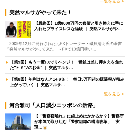
一覧を見る
突然マルサがやって来た！
【最終回】1億6000万円の負債と引き換えに手に
入れたプライスレスな経験 ｜ 突然マルサがや…
2009年12月に発行された元FXトレーダー・磯貝清明氏の著書
『突然マルサがやって来た！～FXで10億円稼い…
【第9回】もう一度FXでリベンジ！ 種銭は差し押さえを免れ
た”ヒミツのお金” ｜ 突然マルサ…
【第8回】年利はなんと14.6％！ 毎日5万円超の延滞税が積み
上がっていく ｜ 突然マルサ…
一覧を見る
河合雅司「人口減少ニッポンの活路」
【「警察官離れ」に歯止めはかかるか？】警察庁
が本気で取り組む「警察組織の構造改革」 実
現…