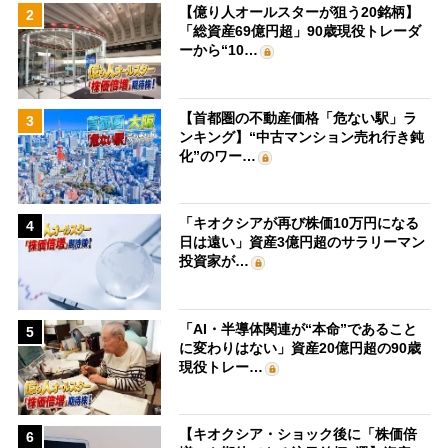
【億り人オールスターが狙う20銘柄】
2
「総資産69億円超」90歳現役トレーダ
ーから“10…
【首都圏の不動産価格「危ない駅」ラ
3
ンキング】“中古マンション売れ行き鈍
化”のワー…
「キオクシアが再び株価10万円になる
4
日は遠い」資産3億円超のサラリーマン
投資家が…
「AI・半導体関連が“本命”であること
5
に変わりはない」資産20億円超の90歳
現役トレー…
【キオクシア・ショック後に「株価倍
6