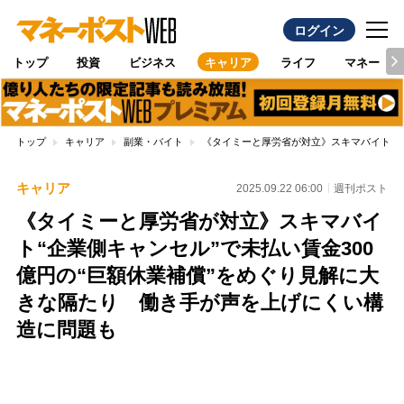
ログイン
トップ
投資
ビジネス
キャリア
ライフ
マネー
トップ
キャリア
副業・バイト
《タイミーと厚労省が対立》スキマバイト“企
キャリア
2025.09.22 06:00
週刊ポスト
《タイミーと厚労省が対立》スキマバイ
ト“企業側キャンセル”で未払い賃金300
億円の“巨額休業補償”をめぐり見解に大
きな隔たり 働き手が声を上げにくい構
造に問題も
Loaded
:
100.00%
/
Unmute