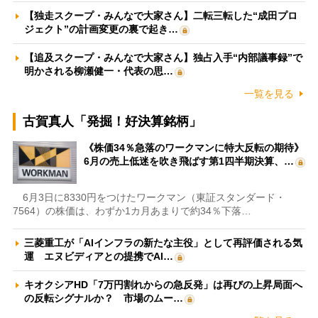
【独走スクープ・みんなで大家さん】二転三転した“成田プロ
ジェクト”の計画変更の裏で起き…
【追及スクープ・みんなで大家さん】独占入手“内部議事録”で
明かされる柳瀬健一・代表の思…
一覧を見る
古賀真人「発掘！好決算銘柄」
《株価34％急落のワークマンに特大反転の期待》
6月の売上低迷を吹き飛ばす第1四半期決算、…
6月3日に8330円をつけたワークマン（東証スタンダード・
7564）の株価は、わずか1カ月あまりで約34％下落…
三菱重工が「AIインフラの新たな主役」として再評価される気
運 エヌビディアとの提携でAI…
キオクシアHD「7万円割れからの急反発」は再びの上昇局面へ
の反転シグナルか？ 市場のムー…