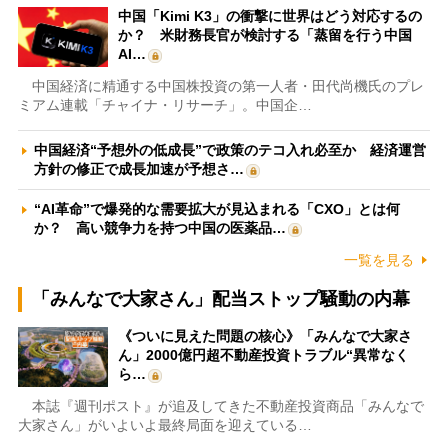
中国「Kimi K3」の衝撃に世界はどう対応するの
か？ 米財務長官が検討する「蒸留を行う中国
AI…
中国経済に精通する中国株投資の第一人者・田代尚機氏のプレ
ミアム連載「チャイナ・リサーチ」。中国企…
中国経済“予想外の低成長”で政策のテコ入れ必至か 経済運営
方針の修正で成長加速が予想さ…
“AI革命”で爆発的な需要拡大が見込まれる「CXO」とは何
か？ 高い競争力を持つ中国の医薬品…
一覧を見る
「みんなで大家さん」配当ストップ騒動の内幕
《ついに見えた問題の核心》「みんなで大家さ
ん」2000億円超不動産投資トラブル“異常なく
ら…
本誌『週刊ポスト』が追及してきた不動産投資商品「みんなで
大家さん」がいよいよ最終局面を迎えている…