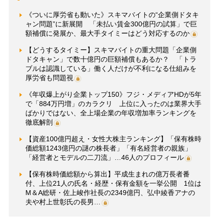
《ついに厚労省も動いた》スキマバイトの“企業側ドタキ
ャン問題”に新展開 「未払い賃金300億円の試算」で巨
額補償に発展か、最大手タイミーはどう対応するのか
【どうするタイミー】スキマバイトの重大問題「企業側
ドタキャン」で数十億円の巨額補償もあるか？ 「トラ
ブルは認識している」働く人だけが不利になる仕組みを
厚労省も問題視
《年収爆上がり企業トップ150》フジ・メディアHDが5年
で「884万円増」のカラクリ 上位に入ったのは業界大手
ばかりではない、全上場企業の年収増加率ランキングを
徹底解剖
【資産100億円超え・女性大株主ランキング】「保有株時
価総額1243億円の謎の株長者」「有名経営者の親族」
「経営者とモデルの二刀流」…46人のプロフィール
【保有株時価総額から算出】平成生まれの億万長者番
付、上位21人の氏名・経歴・保有金額を一挙公開 1位は
M＆A総研・佐上峻作社長の2349億円、弘中綾香アナの
夫や村上世彰氏の長男…