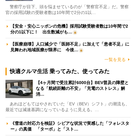
警察庁が目下、頭を悩ませているのが「警察官不足」だ。警察
官の採用試験の受験者数は10年間で2分の1以…
【安全・安心ニッポンの危機】採用試験受験者数は10年間で2
分の1以下に！ 出生数減がも…
【医療崩壊】人口減少で「医師不足」に加えて「患者不足」に
見舞われ地域医療が限界に 今後…
一覧を見る
快適クルマ生活 乗ってみた、使ってみた
【4ヶ月間で受注累計6000台】BEV普及の障壁と
なる「航続距離の不安」「充電のストレス」解
消…
あれほどもてはやされていた「EV（BEV）シフト」の潮流も、
最近では減速基調になっているように見える。…
《雪道の対応力を検証》シビアな状況で実感した「フォレスタ
ー」の真価 「ターボ」と「スト…