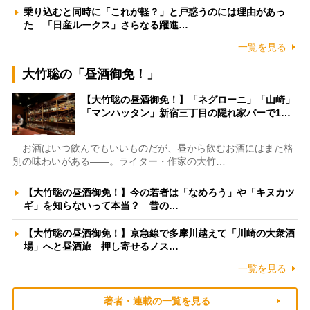
乗り込むと同時に「これが軽？」と戸惑うのには理由があっ
た 「日産ルークス」さらなる躍進…
一覧を見る
大竹聡の「昼酒御免！」
【大竹聡の昼酒御免！】「ネグローニ」「山崎」
「マンハッタン」新宿三丁目の隠れ家バーで1…
お酒はいつ飲んでもいいものだが、昼から飲むお酒にはまた格
別の味わいがある――。ライター・作家の大竹…
【大竹聡の昼酒御免！】今の若者は「なめろう」や「キヌカツ
ギ」を知らないって本当？ 昔の…
【大竹聡の昼酒御免！】京急線で多摩川越えて「川崎の大衆酒
場」へと昼酒旅 押し寄せるノス…
一覧を見る
著者・連載の一覧を見る