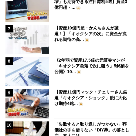
増」も期待できる注目銘柄5選】資産3
億円超・…
【資産10億円超・かんちさんが厳
7
選！】「キオクシアの次」に資金が流
れる期待の高…
《2年弱で資産17.5倍の元証券マンが
8
「キオクシア急落で次に狙う」5銘柄を
公開》10…
【資産11億円マック・チェリーさん厳
9
選「キオクシア・ショック」後に大化
け期待4銘…
「失敗すると取り返しがつかない」葬
10
儀社の手を借りない「DIY葬」の落とし
穴 素人には…