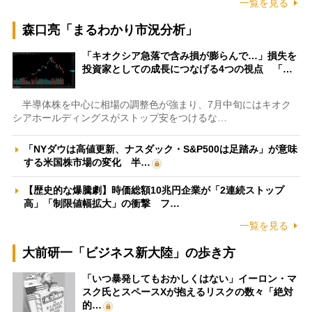
一覧を見る
森口亮「まるわかり市況分析」
「キオクシア急落で含み損が膨らんで…」損失を
投資家としての成長につなげる4つの視点 「…
半導体株を中心に相場の調整色が強まり、7月中旬にはキオク
シアホールディングスがストップ安をつけるな…
「NYダウは高値更新、ナスダック・S&P500は足踏み」が意味
する米国株市場の変化 半…
【歴史的な爆騰劇】時価総額10兆円企業が「2連続ストップ
高」「制限値幅拡大」の衝撃 フ…
一覧を見る
大前研一「ビジネス新大陸」の歩き方
「いつ暴発してもおかしくはない」イーロン・マ
スク氏とスペースXが抱えるリスクの数々「絶対
的…