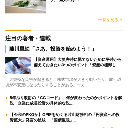
一覧を見る
注目の著者・連載
藤川里絵「さあ、投資を始めよう！」
【資産運用】大災害時に慌てないために平時から
備えておきたい3つのポイント「資産の棚卸し…
大規模な災害が起きると、株式市場が大きく動いたり、取引環
境が不安定になったりすることがある。一方…
5年ぶり改訂の「CGコード」、何が変わったのかポイントを解
説 企業に成長投資の具体的な説…
【令和のPKOか】GPIFをめぐる片山財務相の「円資産への投
資拡大」発言の波紋 「国債重視」…