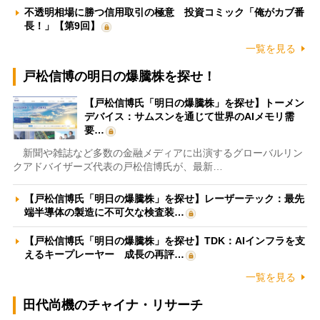
不透明相場に勝つ信用取引の極意 投資コミック「俺がカブ番
長！」【第9回】
一覧を見る
戸松信博の明日の爆騰株を探せ！
【戸松信博氏「明日の爆騰株」を探せ】トーメン
デバイス：サムスンを通じて世界のAIメモリ需
要…
新聞や雑誌など多数の金融メディアに出演するグローバルリン
クアドバイザーズ代表の戸松信博氏が、最新…
【戸松信博氏「明日の爆騰株」を探せ】レーザーテック：最先
端半導体の製造に不可欠な検査装…
【戸松信博氏「明日の爆騰株」を探せ】TDK：AIインフラを支
えるキープレーヤー 成長の再評…
一覧を見る
田代尚機のチャイナ・リサーチ