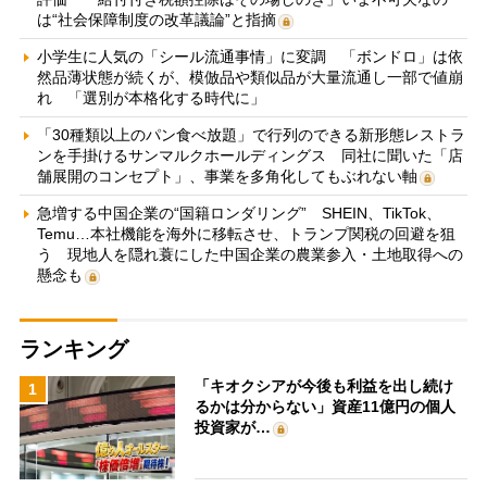
は“社会保障制度の改革議論”と指摘
小学生に人気の「シール流通事情」に変調 「ボンドロ」は依
然品薄状態が続くが、模倣品や類似品が大量流通し一部で値崩
れ 「選別が本格化する時代に」
「30種類以上のパン食べ放題」で行列のできる新形態レストラ
ンを手掛けるサンマルクホールディングス 同社に聞いた「店
舗展開のコンセプト」、事業を多角化してもぶれない軸
急増する中国企業の“国籍ロンダリング” SHEIN、TikTok、
Temu…本社機能を海外に移転させ、トランプ関税の回避を狙
う 現地人を隠れ蓑にした中国企業の農業参入・土地取得への
懸念も
ランキング
「キオクシアが今後も利益を出し続け
1
るかは分からない」資産11億円の個人
投資家が…