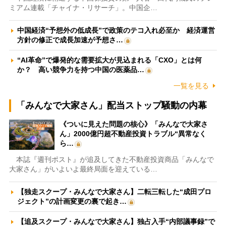
ミアム連載「チャイナ・リサーチ」。中国企…
中国経済“予想外の低成長”で政策のテコ入れ必至か 経済運営
方針の修正で成長加速が予想さ…
“AI革命”で爆発的な需要拡大が見込まれる「CXO」とは何
か？ 高い競争力を持つ中国の医薬品…
一覧を見る
「みんなで大家さん」配当ストップ騒動の内幕
《ついに見えた問題の核心》「みんなで大家さ
ん」2000億円超不動産投資トラブル“異常なく
ら…
本誌『週刊ポスト』が追及してきた不動産投資商品「みんなで
大家さん」がいよいよ最終局面を迎えている…
【独走スクープ・みんなで大家さん】二転三転した“成田プロ
ジェクト”の計画変更の裏で起き…
【追及スクープ・みんなで大家さん】独占入手“内部議事録”で