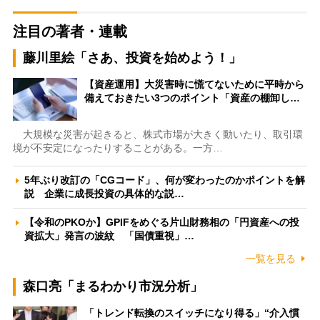
注目の著者・連載
藤川里絵「さあ、投資を始めよう！」
【資産運用】大災害時に慌てないために平時から
備えておきたい3つのポイント「資産の棚卸し…
大規模な災害が起きると、株式市場が大きく動いたり、取引環
境が不安定になったりすることがある。一方…
5年ぶり改訂の「CGコード」、何が変わったのかポイントを解
説 企業に成長投資の具体的な説…
【令和のPKOか】GPIFをめぐる片山財務相の「円資産への投
資拡大」発言の波紋 「国債重視」…
一覧を見る
森口亮「まるわかり市況分析」
「トレンド転換のスイッチになり得る」“介入慣