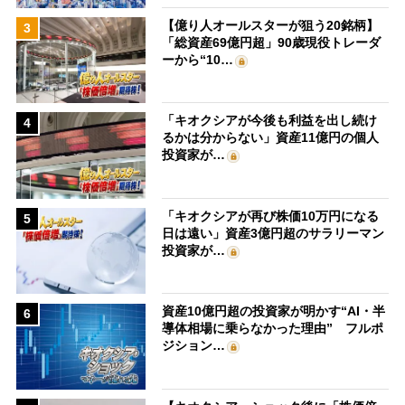
【億り人オールスターが狙う20銘柄】
3
「総資産69億円超」90歳現役トレーダ
ーから“10…
「キオクシアが今後も利益を出し続け
4
るかは分からない」資産11億円の個人
投資家が…
「キオクシアが再び株価10万円になる
5
日は遠い」資産3億円超のサラリーマン
投資家が…
資産10億円超の投資家が明かす“AI・半
6
導体相場に乗らなかった理由” フルポ
ジション…