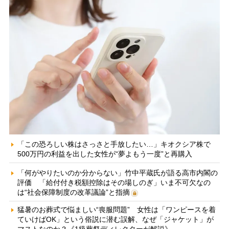
「この恐ろしい株はさっさと手放したい…」キオクシア株で
500万円の利益を出した女性が“夢よもう一度”と再購入
「何がやりたいのか分からない」竹中平蔵氏が語る高市内閣の
評価 「給付付き税額控除はその場しのぎ」いま不可欠なの
は“社会保障制度の改革議論”と指摘
猛暑のお葬式で悩ましい“喪服問題” 女性は「ワンピースを着
ていけばOK」という俗説に潜む誤解、なぜ「ジャケット」が
マストなのか？《1級葬祭ディレクターが解説》