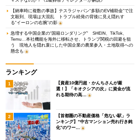
【納車時に複数の事故】テスラジャパン“多額のEV補助金”で注
文殺到、現場は大混乱 トラブル続発の背後に見え隠れす
る“イーロンの右腕”の影
急増する中国企業の“国籍ロンダリング” SHEIN、TikTok、
Temu…本社機能を海外に移転させ、トランプ関税の回避を狙
う 現地人を隠れ蓑にした中国企業の農業参入・土地取得への
懸念も
ランキング
【資産10億円超・かんちさんが厳
1
選！】「キオクシアの次」に資金が流
れる期待の高…
【首都圏の不動産価格「危ない駅」ラ
2
ンキング】“中古マンション売れ行き鈍
化”のワー…