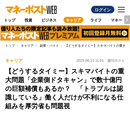
ログイン
トップ
投資
ビジネス
キャリア
ライフ
マネー
トップ
キャリア
副業・バイト
【どうするタイミー】スキマバイトの重大問
キャリア
2025.06.13 11:01
週刊ポスト
【どうするタイミー】スキマバイトの重
大問題「企業側ドタキャン」で数十億円
の巨額補償もあるか？ 「トラブルは認
識している」働く人だけが不利になる仕
組みを厚労省も問題視
Loaded
:
87.48%
/
Unmute