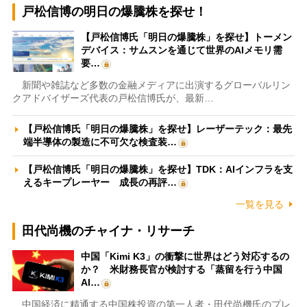
戸松信博の明日の爆騰株を探せ！
【戸松信博氏「明日の爆騰株」を探せ】トーメン
デバイス：サムスンを通じて世界のAIメモリ需
要…
新聞や雑誌など多数の金融メディアに出演するグローバルリン
クアドバイザーズ代表の戸松信博氏が、最新…
【戸松信博氏「明日の爆騰株」を探せ】レーザーテック：最先
端半導体の製造に不可欠な検査装…
【戸松信博氏「明日の爆騰株」を探せ】TDK：AIインフラを支
えるキープレーヤー 成長の再評…
一覧を見る
田代尚機のチャイナ・リサーチ
中国「Kimi K3」の衝撃に世界はどう対応するの
か？ 米財務長官が検討する「蒸留を行う中国
AI…
中国経済に精通する中国株投資の第一人者・田代尚機氏のプレ