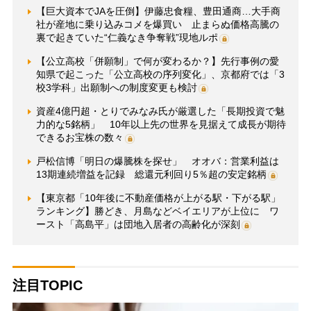
【巨大資本でJAを圧倒】伊藤忠食糧、豊田通商…大手商
社が産地に乗り込みコメを爆買い 止まらぬ価格高騰の
裏で起きていた“仁義なき争奪戦”現地ルポ
【公立高校「併願制」で何が変わるか？】先行事例の愛
知県で起こった「公立高校の序列変化」、京都府では「3
校3学科」出願制への制度変更も検討
資産4億円超・とりでみなみ氏が厳選した「長期投資で魅
力的な5銘柄」 10年以上先の世界を見据えて成長が期待
できるお宝株の数々
戸松信博「明日の爆騰株を探せ」 オオバ：営業利益は
13期連続増益を記録 総還元利回り5％超の安定銘柄
【東京都「10年後に不動産価格が上がる駅・下がる駅」
ランキング】勝どき、月島などベイエリアが上位に ワ
ースト「高島平」は団地入居者の高齢化が深刻
注目TOPIC