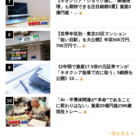
【キオクシア・ショック後に「株価倍
7
増」も期待できる注目銘柄5選】資産3
億円超・…
【世帯年収別・東京23区マンション
8
「狙い目駅」を大公開】年収500万円、
700万円で…
《2年弱で資産17.5倍の元証券マンが
9
「キオクシア急落で次に狙う」5銘柄を
公開》10…
「AI・半導体関連が“本命”であること
10
に変わりはない」資産20億円超の90歳
現役トレー…
一覧を見る