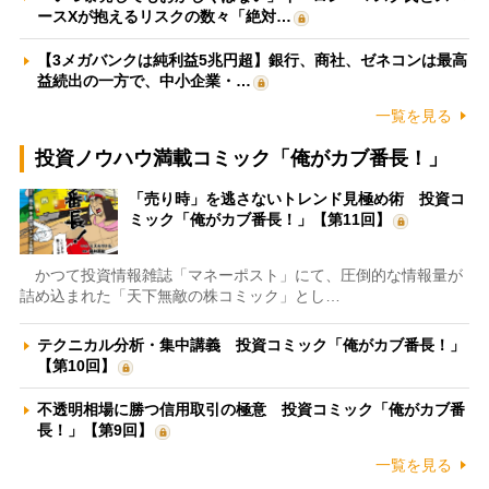
ースXが抱えるリスクの数々「絶対…
【3メガバンクは純利益5兆円超】銀行、商社、ゼネコンは最高
益続出の一方で、中小企業・…
一覧を見る
投資ノウハウ満載コミック「俺がカブ番長！」
「売り時」を逃さないトレンド見極め術 投資コ
ミック「俺がカブ番長！」【第11回】
かつて投資情報雑誌「マネーポスト」にて、圧倒的な情報量が
詰め込まれた「天下無敵の株コミック」とし…
テクニカル分析・集中講義 投資コミック「俺がカブ番長！」
【第10回】
不透明相場に勝つ信用取引の極意 投資コミック「俺がカブ番
長！」【第9回】
一覧を見る