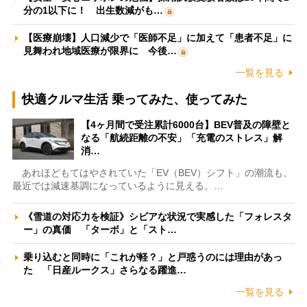
分の1以下に！ 出生数減がも…
【医療崩壊】人口減少で「医師不足」に加えて「患者不足」に
見舞われ地域医療が限界に 今後…
一覧を見る
快適クルマ生活 乗ってみた、使ってみた
【4ヶ月間で受注累計6000台】BEV普及の障壁と
なる「航続距離の不安」「充電のストレス」解
消…
あれほどもてはやされていた「EV（BEV）シフト」の潮流も、
最近では減速基調になっているように見える。…
《雪道の対応力を検証》シビアな状況で実感した「フォレスタ
ー」の真価 「ターボ」と「スト…
乗り込むと同時に「これが軽？」と戸惑うのには理由があっ
た 「日産ルークス」さらなる躍進…
一覧を見る