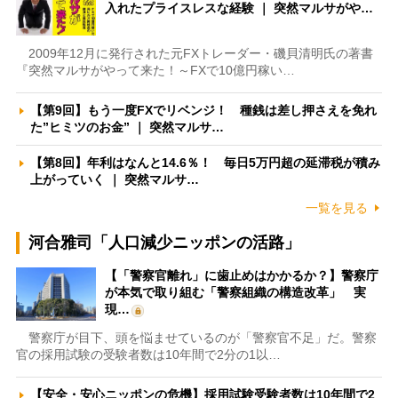
入れたプライスレスな経験 ｜ 突然マルサがや…
2009年12月に発行された元FXトレーダー・磯貝清明氏の著書
『突然マルサがやって来た！～FXで10億円稼い…
【第9回】もう一度FXでリベンジ！ 種銭は差し押さえを免れ
た”ヒミツのお金” ｜ 突然マルサ…
【第8回】年利はなんと14.6％！ 毎日5万円超の延滞税が積み
上がっていく ｜ 突然マルサ…
一覧を見る
河合雅司「人口減少ニッポンの活路」
【「警察官離れ」に歯止めはかかるか？】警察庁
が本気で取り組む「警察組織の構造改革」 実
現…
警察庁が目下、頭を悩ませているのが「警察官不足」だ。警察
官の採用試験の受験者数は10年間で2分の1以…
【安全・安心ニッポンの危機】採用試験受験者数は10年間で2