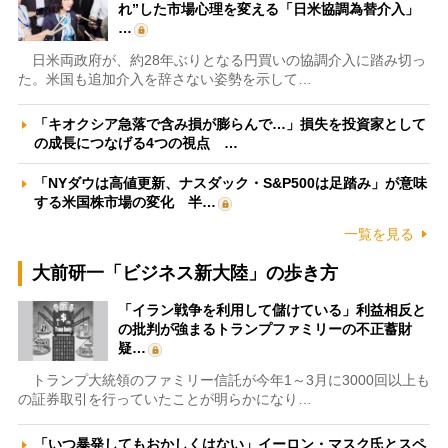
れ”した市場心理を変える「日米協調為替介入」
…
日米両政府が、約28年ぶりとなる円買いの協調介入に踏み切っ
た。米国も追加介入を辞さない姿勢を示して…
「キオクシア急落で含み損が膨らんで…」損失を投資家として
の成長につなげる4つの視点 …
「NYダウは高値更新、ナスダック・S&P500は足踏み」が意味
する米国株市場の変化 半…
一覧を見る
大前研一「ビジネス新大陸」の歩き方
「イラン戦争を利用して儲けている」利益相反と
の批判が強まるトランプファミリーの不正蓄財
疑…
トランプ大統領のファミリー信託が今年1～3月に3000回以上も
の証券取引を行っていたことが明らかになり…
「いつ暴発してもおかしくはない」イーロン・マスク氏とスペ