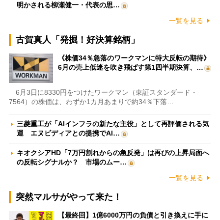
明かされる柳瀬健一・代表の思…
一覧を見る
古賀真人「発掘！好決算銘柄」
《株価34％急落のワークマンに特大反転の期待》
6月の売上低迷を吹き飛ばす第1四半期決算、…
6月3日に8330円をつけたワークマン（東証スタンダード・
7564）の株価は、わずか1カ月あまりで約34％下落…
三菱重工が「AIインフラの新たな主役」として再評価される気
運 エヌビディアとの提携でAI…
キオクシアHD「7万円割れからの急反発」は再びの上昇局面へ
の反転シグナルか？ 市場のムー…
一覧を見る
突然マルサがやって来た！
【最終回】1億6000万円の負債と引き換えに手に