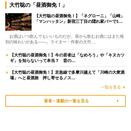
大竹聡の「昼酒御免！」
【大竹聡の昼酒御免！】「ネグローニ」「山崎」
「マンハッタン」新宿三丁目の隠れ家バーで1…
お酒はいつ飲んでもいいものだが、昼から飲むお酒にはまた格
別の味わいがある――。ライター・作家の大竹…
【大竹聡の昼酒御免！】今の若者は「なめろう」や「キヌカツ
ギ」を知らないって本当？ 昔の…
【大竹聡の昼酒御免！】京急線で多摩川越えて「川崎の大衆酒
場」へと昼酒旅 押し寄せるノス…
一覧を見る
著者・連載の一覧を見る