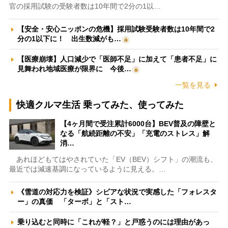
官の採用試験の受験者数は10年間で2分の1以…
【安全・安心ニッポンの危機】採用試験受験者数は10年間で2
分の1以下に！ 出生数減がも…
【医療崩壊】人口減少で「医師不足」に加えて「患者不足」に
見舞われ地域医療が限界に 今後…
一覧を見る
快適クルマ生活 乗ってみた、使ってみた
【4ヶ月間で受注累計6000台】BEV普及の障壁と
なる「航続距離の不安」「充電のストレス」解
消…
あれほどもてはやされていた「EV（BEV）シフト」の潮流も、
最近では減速基調になっているように見える。…
《雪道の対応力を検証》シビアな状況で実感した「フォレスタ
ー」の真価 「ターボ」と「スト…
乗り込むと同時に「これが軽？」と戸惑うのには理由があっ