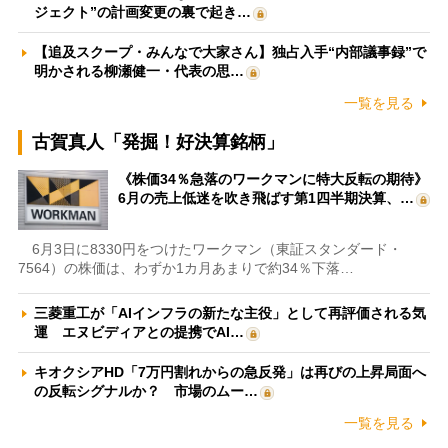
ジェクト”の計画変更の裏で起き…
【追及スクープ・みんなで大家さん】独占入手“内部議事録”で
明かされる柳瀬健一・代表の思…
一覧を見る
古賀真人「発掘！好決算銘柄」
《株価34％急落のワークマンに特大反転の期待》
6月の売上低迷を吹き飛ばす第1四半期決算、…
6月3日に8330円をつけたワークマン（東証スタンダード・
7564）の株価は、わずか1カ月あまりで約34％下落…
三菱重工が「AIインフラの新たな主役」として再評価される気
運 エヌビディアとの提携でAI…
キオクシアHD「7万円割れからの急反発」は再びの上昇局面へ
の反転シグナルか？ 市場のムー…
一覧を見る