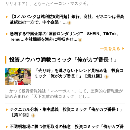
リリオネア）」となったイーロン・マスク氏。…
【3メガバンクは純利益5兆円超】銀行、商社、ゼネコンは最高
益続出の一方で、中小企業・…
急増する中国企業の“国籍ロンダリング” SHEIN、TikTok、
Temu…本社機能を海外に移転させ…
一覧を見る
投資ノウハウ満載コミック「俺がカブ番長！」
「売り時」を逃さないトレンド見極め術 投資コ
ミック「俺がカブ番長！」【第11回】
かつて投資情報雑誌「マネーポスト」にて、圧倒的な情報量が
詰め込まれた「天下無敵の株コミック」とし…
テクニカル分析・集中講義 投資コミック「俺がカブ番長！」
【第10回】
不透明相場に勝つ信用取引の極意 投資コミック「俺がカブ番