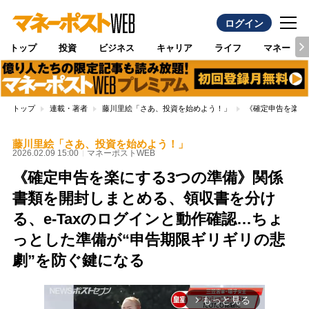
ログイン
トップ
投資
ビジネス
キャリア
ライフ
マネー
トップ
連載・著者
藤川里絵「さあ、投資を始めよう！」
《確定申告を楽に
藤川里絵「さあ、投資を始めよう！」
2026.02.09 15:00
マネーポストWEB
《確定申告を楽にする3つの準備》関係
書類を開封しまとめる、領収書を分け
る、e-Taxのログインと動作確認…ちょ
っとした準備が“申告期限ギリギリの悲
劇”を防ぐ鍵になる
もっと見る
arrow_forward_ios