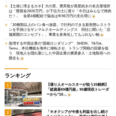
【土俵に埋まるカネ】大の里、豊昇龍が黒星続きの名古屋場所
は「懸賞金2826万円」が下位力士に渡り「今日はみんなで焼肉
だ！」 金星4個配給で協会は年96万円の支出増に
「30種類以上のパン食べ放題」で行列のできる新形態レストラ
ンを手掛けるサンマルクホールディングス 同社に聞いた「店
舗展開のコンセプト」、事業を多角化してもぶれない軸
急増する中国企業の“国籍ロンダリング” SHEIN、TikTok、
Temu…本社機能を海外に移転させ、トランプ関税の回避を狙
う 現地人を隠れ蓑にした中国企業の農業参入・土地取得への
懸念も
ランキング
【億り人オールスターが狙う20銘柄】
1
「総資産69億円超」90歳現役トレーダ
ーから“10…
「キオクシアが今後も利益を出し続け
2