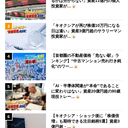
るかは分からない」資産11億円の個人
投資家が…
「キオクシアが再び株価10万円になる
3
日は遠い」資産3億円超のサラリーマン
投資家が…
【首都圏の不動産価格「危ない駅」ラ
4
ンキング】“中古マンション売れ行き鈍
化”のワー…
「AI・半導体関連が“本命”であること
5
に変わりはない」資産20億円超の90歳
現役トレー…
【キオクシア・ショック後に「株価倍
6
増」も期待できる注目銘柄5選】資産3
億円超・…