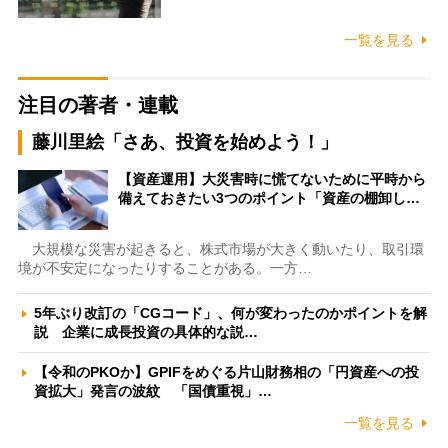
一覧を見る
注目の著者・連載
藤川里絵「さあ、投資を始めよう！」
【資産運用】大災害時に慌てないために平時から
備えておきたい3つのポイント「資産の棚卸し…
大規模な災害が起きると、株式市場が大きく動いたり、取引環
境が不安定になったりすることがある。一方…
5年ぶり改訂の「CGコード」、何が変わったのかポイントを解
説 企業に成長投資の具体的な説…
【令和のPKOか】GPIFをめぐる片山財務相の「円資産への投
資拡大」発言の波紋 「国債重視」…
一覧を見る