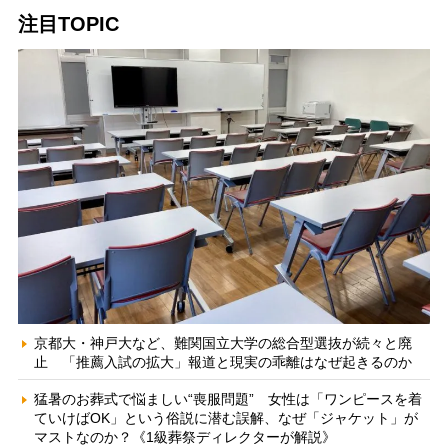
注目TOPIC
京都大・神戸大など、難関国立大学の総合型選抜が続々と廃
止 「推薦入試の拡大」報道と現実の乖離はなぜ起きるのか
猛暑のお葬式で悩ましい“喪服問題” 女性は「ワンピースを着
ていけばOK」という俗説に潜む誤解、なぜ「ジャケット」が
マストなのか？《1級葬祭ディレクターが解説》