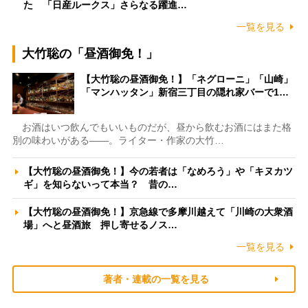
た 「日産ルークス」さらなる躍進…
一覧を見る
大竹聡の「昼酒御免！」
【大竹聡の昼酒御免！】「ネグローニ」「山崎」
「マンハッタン」新宿三丁目の隠れ家バーで1…
お酒はいつ飲んでもいいものだが、昼から飲むお酒にはまた格
別の味わいがある――。ライター・作家の大竹…
【大竹聡の昼酒御免！】今の若者は「なめろう」や「キヌカツ
ギ」を知らないって本当？ 昔の…
【大竹聡の昼酒御免！】京急線で多摩川越えて「川崎の大衆酒
場」へと昼酒旅 押し寄せるノス…
一覧を見る
著者・連載の一覧を見る