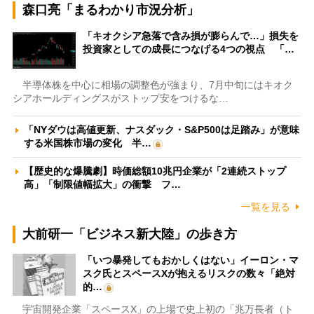
森口亮「まるわかり市況分析」
「キオクシア急落で含み損が膨らんで…」損失を
投資家としての成長につなげる4つの視点 「…
半導体株を中心に相場の調整色が強まり、7月中旬にはキオク
シアホールディングスがストップ安をつけるな…
「NYダウは高値更新、ナスダック・S&P500は足踏み」が意味
する米国株市場の変化 半…
【歴史的な爆騰劇】時価総額10兆円企業が「2連続ストップ
高」「制限値幅拡大」の衝撃 フ…
一覧を見る
大前研一「ビジネス新大陸」の歩き方
「いつ暴発してもおかしくはない」イーロン・マ
スク氏とスペースXが抱えるリスクの数々「絶対
的…
宇宙開発企業「スペースX」の上場で史上初の「兆万長者（ト