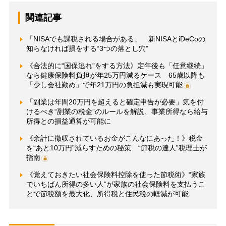
関連記事
「NISAでも課税される場合がある」 新NISAとiDeCoの
知らなければ損をする“3つの落とし穴”
《合法的に“国保逃れ”をする方法》定年後も「任意継続」
なら健康保険料負担が年25万円減るケース 65歳以降も
「少し会社勤め」で年21万円の負担減も実現可能
「副業は年間20万円を超えると確定申告が必要」気を付
けるべき“副業の税金”のルールを解説、事業所得なら給与
所得との損益通算が可能に
《余計に徴収されているお金がこんなにあった！》税金
を“あと10万円”減らすための秘策 “節税の達人”税理士が
指南
《覚えておきたい社会保険料控除を使った節税術》“家族
でいちばん所得の多い人”が家族の社会保険料を支払うこ
とで節税額を最大化、所得税と住民税の軽減が可能