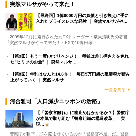
突然マルサがやって来た！
【最終回】1億6000万円の負債と引き換えに手に
入れたプライスレスな経験 ｜ 突然マルサがや…
2009年12月に発行された元FXトレーダー・磯貝清明氏の著書
『突然マルサがやって来た！～FXで10億円稼い…
【第9回】もう一度FXでリベンジ！ 種銭は差し押さえを免れ
た”ヒミツのお金” ｜ 突然マルサ…
【第8回】年利はなんと14.6％！ 毎日5万円超の延滞税が積み
上がっていく ｜ 突然マルサ…
一覧を見る
河合雅司「人口減少ニッポンの活路」
【「警察官離れ」に歯止めはかかるか？】警察庁
が本気で取り組む「警察組織の構造改革」 実
現…
警察庁が目下、頭を悩ませているのが「警察官不足」だ。警察