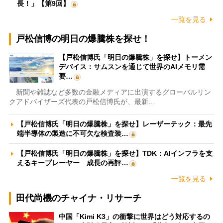
長！」【第9回】
一覧を見る
戸松信博の明日の爆騰株を探せ！
【戸松信博氏「明日の爆騰株」を探せ】トーメン
デバイス：サムスンを通じて世界のAIメモリ需
要…
新聞や雑誌など多数の金融メディアに出演するグローバルリン
クアドバイザーズ代表の戸松信博氏が、最新…
【戸松信博氏「明日の爆騰株」を探せ】レーザーテック：最先
端半導体の製造に不可欠な検査装…
【戸松信博氏「明日の爆騰株」を探せ】TDK：AIインフラを支
えるキープレーヤー 成長の再評…
一覧を見る
田代尚機のチャイナ・リサーチ
中国「Kimi K3」の衝撃に世界はどう対応するの