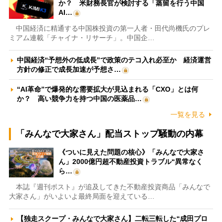
か？ 米財務長官が検討する「蒸留を行う中国
AI…
中国経済に精通する中国株投資の第一人者・田代尚機氏のプレ
ミアム連載「チャイナ・リサーチ」。中国企…
中国経済“予想外の低成長”で政策のテコ入れ必至か 経済運営
方針の修正で成長加速が予想さ…
“AI革命”で爆発的な需要拡大が見込まれる「CXO」とは何
か？ 高い競争力を持つ中国の医薬品…
一覧を見る
「みんなで大家さん」配当ストップ騒動の内幕
《ついに見えた問題の核心》「みんなで大家さ
ん」2000億円超不動産投資トラブル“異常なく
ら…
本誌『週刊ポスト』が追及してきた不動産投資商品「みんなで
大家さん」がいよいよ最終局面を迎えている…
【独走スクープ・みんなで大家さん】二転三転した“成田プロ