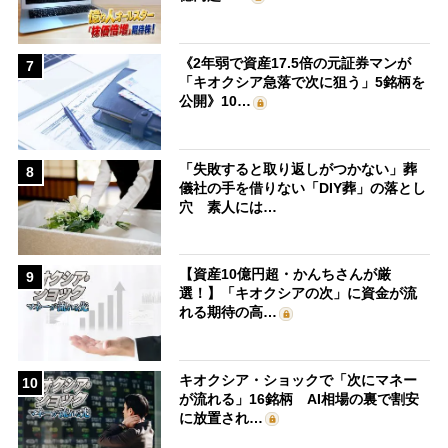
《2年弱で資産17.5倍の元証券マンが
7
「キオクシア急落で次に狙う」5銘柄を
公開》10…
「失敗すると取り返しがつかない」葬
8
儀社の手を借りない「DIY葬」の落とし
穴 素人には…
【資産10億円超・かんちさんが厳
9
選！】「キオクシアの次」に資金が流
れる期待の高…
キオクシア・ショックで「次にマネー
10
が流れる」16銘柄 AI相場の裏で割安
に放置され…