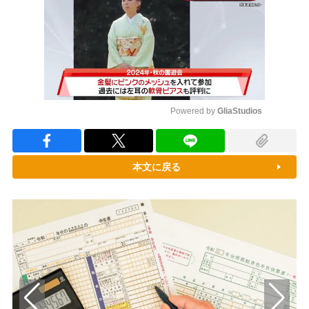
Powered by 
GliaStudios
Mute
本文に戻る