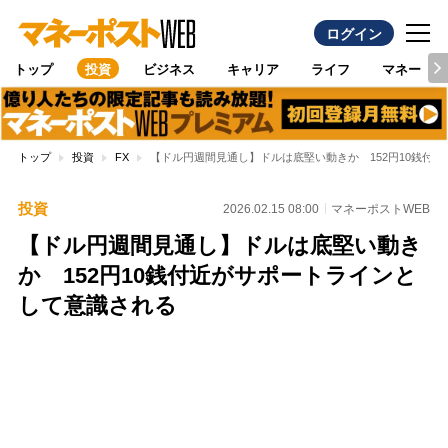
ログイン
トップ
投資
ビジネス
キャリア
ライフ
マネー
トップ
投資
FX
【ドル円週間見通し】ドルは底堅い動きか 152円10銭付
投資
2026.02.15 08:00
マネーポストWEB
【ドル円週間見通し】ドルは底堅い動き
か 152円10銭付近がサポートラインと
して意識される
Loaded
:
100.00%
/
Unmute