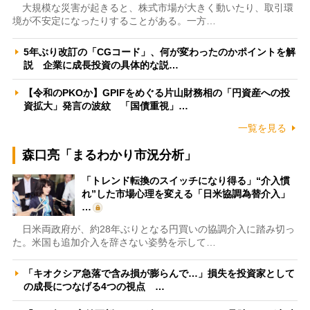
大規模な災害が起きると、株式市場が大きく動いたり、取引環
境が不安定になったりすることがある。一方…
5年ぶり改訂の「CGコード」、何が変わったのかポイントを解
説 企業に成長投資の具体的な説…
【令和のPKOか】GPIFをめぐる片山財務相の「円資産への投
資拡大」発言の波紋 「国債重視」…
一覧を見る
森口亮「まるわかり市況分析」
「トレンド転換のスイッチになり得る」“介入慣
れ”した市場心理を変える「日米協調為替介入」
…
日米両政府が、約28年ぶりとなる円買いの協調介入に踏み切っ
た。米国も追加介入を辞さない姿勢を示して…
「キオクシア急落で含み損が膨らんで…」損失を投資家として
の成長につなげる4つの視点 …