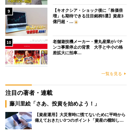
【キオクシア・ショック後に「株価倍
9
増」も期待できる注目銘柄5選】資産3
億円超・…
老舗遊技機メーカー・豊丸産業がパチ
10
ンコ事業停止の背景 大手と中小の格
差拡大に拍車…
一覧を見る
注目の著者・連載
藤川里絵「さあ、投資を始めよう！」
【資産運用】大災害時に慌てないために平時から
備えておきたい3つのポイント「資産の棚卸し…