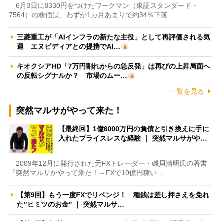
6月3日に8330円をつけたワークマン（東証スタンダード・
7564）の株価は、わずか1カ月あまりで約34％下落…
三菱重工が「AIインフラの新たな主役」として再評価される気
運 エヌビディアとの提携でAI…
キオクシアHD「7万円割れからの急反発」は再びの上昇局面へ
の反転シグナルか？ 市場のムー…
一覧を見る
突然マルサがやって来た！
【最終回】1億6000万円の負債と引き換えに手に
入れたプライスレスな経験 ｜ 突然マルサがや…
2009年12月に発行された元FXトレーダー・磯貝清明氏の著書
『突然マルサがやって来た！～FXで10億円稼い…
【第9回】もう一度FXでリベンジ！ 種銭は差し押さえを免れ
た”ヒミツのお金” ｜ 突然マルサ…