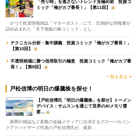
「売り時」を逃さないトレンド見極め術 投資コ
ミック「俺がカブ番長！」【第11回】
かつて投資情報雑誌「マネーポスト」にて、圧倒的な情報量が
詰め込まれた「天下無敵の株コミック」とし…
テクニカル分析・集中講義 投資コミック「俺がカブ番長！」
【第10回】
不透明相場に勝つ信用取引の極意 投資コミック「俺がカブ番
長！」【第9回】
一覧を見る
戸松信博の明日の爆騰株を探せ！
【戸松信博氏「明日の爆騰株」を探せ】トーメン
デバイス：サムスンを通じて世界のAIメモリ需
要…
新聞や雑誌など多数の金融メディアに出演するグローバルリン
クアドバイザーズ代表の戸松信博氏が、最新…