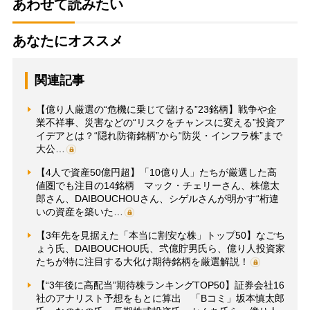
あわせて読みたい
あなたにオススメ
関連記事
【億り人厳選の“危機に乗じて儲ける”23銘柄】戦争や企
業不祥事、災害などの“リスクをチャンスに変える”投資ア
イデアとは？“隠れ防衛銘柄”から“防災・インフラ株”まで
大公…
【4人で資産50億円超】「10億り人」たちが厳選した高
値圏でも注目の14銘柄 マック・チェリーさん、株億太
郎さん、DAIBOUCHOUさん、シゲルさんが明かす“桁違
いの資産を築いた…
【3年先を見据えた「本当に割安な株」トップ50】なごち
ょう氏、DAIBOUCHOU氏、弐億貯男氏ら、億り人投資家
たちが特に注目する大化け期待銘柄を厳選解説！
【“3年後に高配当”期待株ランキングTOP50】証券会社16
社のアナリスト予想をもとに算出 「Bコミ」坂本慎太郎