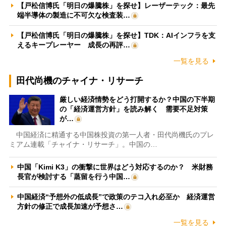
【戸松信博氏「明日の爆騰株」を探せ】レーザーテック：最先
端半導体の製造に不可欠な検査装…
【戸松信博氏「明日の爆騰株」を探せ】TDK：AIインフラを支
えるキープレーヤー 成長の再評…
一覧を見る
田代尚機のチャイナ・リサーチ
厳しい経済情勢をどう打開するか？中国の下半期
の「経済運営方針」を読み解く 需要不足対策
が…
中国経済に精通する中国株投資の第一人者・田代尚機氏のプレ
ミアム連載「チャイナ・リサーチ」。中国の…
中国「Kimi K3」の衝撃に世界はどう対応するのか？ 米財務
長官が検討する「蒸留を行う中国…
中国経済“予想外の低成長”で政策のテコ入れ必至か 経済運営
方針の修正で成長加速が予想さ…
一覧を見る