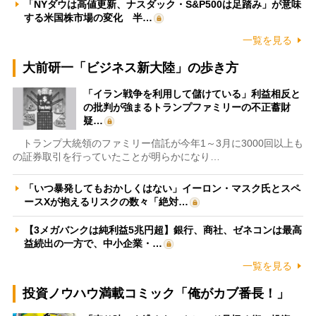
「NYダウは高値更新、ナスダック・S&P500は足踏み」が意味
する米国株市場の変化 半…
一覧を見る
大前研一「ビジネス新大陸」の歩き方
「イラン戦争を利用して儲けている」利益相反と
の批判が強まるトランプファミリーの不正蓄財
疑…
トランプ大統領のファミリー信託が今年1～3月に3000回以上も
の証券取引を行っていたことが明らかになり…
「いつ暴発してもおかしくはない」イーロン・マスク氏とスペ
ースXが抱えるリスクの数々「絶対…
【3メガバンクは純利益5兆円超】銀行、商社、ゼネコンは最高
益続出の一方で、中小企業・…
一覧を見る
投資ノウハウ満載コミック「俺がカブ番長！」