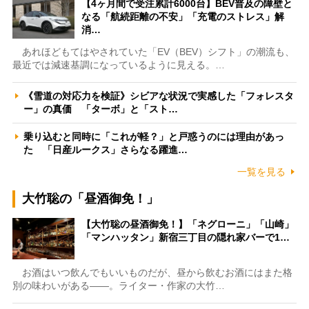
【4ヶ月間で受注累計6000台】BEV普及の障壁と
なる「航続距離の不安」「充電のストレス」解
消…
あれほどもてはやされていた「EV（BEV）シフト」の潮流も、
最近では減速基調になっているように見える。…
《雪道の対応力を検証》シビアな状況で実感した「フォレスタ
ー」の真価 「ターボ」と「スト…
乗り込むと同時に「これが軽？」と戸惑うのには理由があっ
た 「日産ルークス」さらなる躍進…
一覧を見る
大竹聡の「昼酒御免！」
【大竹聡の昼酒御免！】「ネグローニ」「山崎」
「マンハッタン」新宿三丁目の隠れ家バーで1…
お酒はいつ飲んでもいいものだが、昼から飲むお酒にはまた格
別の味わいがある――。ライター・作家の大竹…