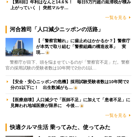
【第8回】年利はなんと14.6％！ 毎日5万円超の延滞税が積み
上がっていく ｜ 突然マルサ…
一覧を見る
河合雅司「人口減少ニッポンの活路」
【「警察官離れ」に歯止めはかかるか？】警察庁
が本気で取り組む「警察組織の構造改革」 実
現…
警察庁が目下、頭を悩ませているのが「警察官不足」だ。警察
官の採用試験の受験者数は10年間で2分の1以…
【安全・安心ニッポンの危機】採用試験受験者数は10年間で2
分の1以下に！ 出生数減がも…
【医療崩壊】人口減少で「医師不足」に加えて「患者不足」に
見舞われ地域医療が限界に 今後…
一覧を見る
快適クルマ生活 乗ってみた、使ってみた