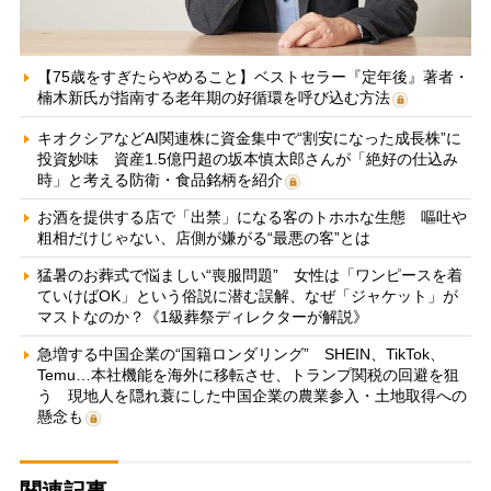
【75歳をすぎたらやめること】ベストセラー『定年後』著者・
楠木新氏が指南する老年期の好循環を呼び込む方法
キオクシアなどAI関連株に資金集中で“割安になった成長株”に
投資妙味 資産1.5億円超の坂本慎太郎さんが「絶好の仕込み
時」と考える防衛・食品銘柄を紹介
お酒を提供する店で「出禁」になる客のトホホな生態 嘔吐や
粗相だけじゃない、店側が嫌がる“最悪の客”とは
猛暑のお葬式で悩ましい“喪服問題” 女性は「ワンピースを着
ていけばOK」という俗説に潜む誤解、なぜ「ジャケット」が
マストなのか？《1級葬祭ディレクターが解説》
急増する中国企業の“国籍ロンダリング” SHEIN、TikTok、
Temu…本社機能を海外に移転させ、トランプ関税の回避を狙
う 現地人を隠れ蓑にした中国企業の農業参入・土地取得への
懸念も