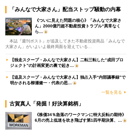
「みんなで大家さん」配当ストップ騒動の内幕
《ついに見えた問題の核心》「みんなで大家さ
ん」2000億円超不動産投資トラブル“異常なく
ら…
本誌『週刊ポスト』が追及してきた不動産投資商品「みんなで
大家さん」がいよいよ最終局面を迎えている…
【独走スクープ・みんなで大家さん】二転三転した“成田プロ
ジェクト”の計画変更の裏で起き…
【追及スクープ・みんなで大家さん】独占入手“内部議事録”で
明かされる柳瀬健一・代表の思…
一覧を見る
古賀真人「発掘！好決算銘柄」
《株価34％急落のワークマンに特大反転の期待》
6月の売上低迷を吹き飛ばす第1四半期決算、…