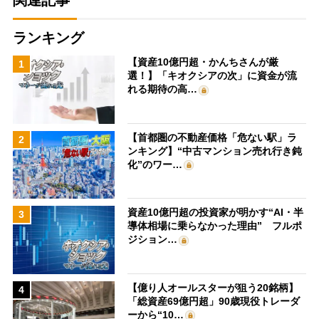
関連記事
ランキング
【資産10億円超・かんちさんが厳
1
選！】「キオクシアの次」に資金が流
れる期待の高…
【首都圏の不動産価格「危ない駅」ラ
2
ンキング】“中古マンション売れ行き鈍
化”のワー…
資産10億円超の投資家が明かす“AI・半
3
導体相場に乗らなかった理由” フルポ
ジション…
【億り人オールスターが狙う20銘柄】
4
「総資産69億円超」90歳現役トレーダ
ーから“10…