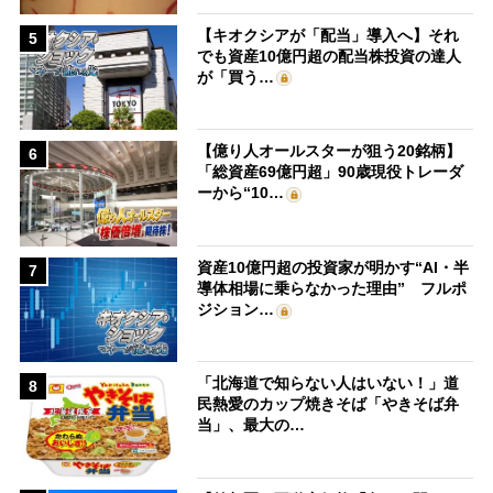
【キオクシアが「配当」導入へ】それ
5
でも資産10億円超の配当株投資の達人
が「買う…
【億り人オールスターが狙う20銘柄】
6
「総資産69億円超」90歳現役トレーダ
ーから“10…
資産10億円超の投資家が明かす“AI・半
7
導体相場に乗らなかった理由” フルポ
ジション…
「北海道で知らない人はいない！」道
8
民熱愛のカップ焼きそば「やきそば弁
当」、最大の…