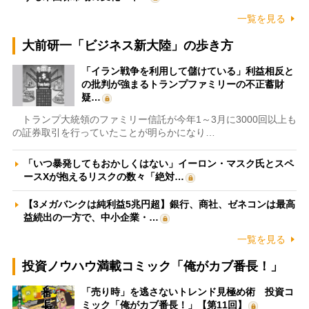
一覧を見る
大前研一「ビジネス新大陸」の歩き方
「イラン戦争を利用して儲けている」利益相反と
の批判が強まるトランプファミリーの不正蓄財
疑…
トランプ大統領のファミリー信託が今年1～3月に3000回以上も
の証券取引を行っていたことが明らかになり…
「いつ暴発してもおかしくはない」イーロン・マスク氏とスペ
ースXが抱えるリスクの数々「絶対…
【3メガバンクは純利益5兆円超】銀行、商社、ゼネコンは最高
益続出の一方で、中小企業・…
一覧を見る
投資ノウハウ満載コミック「俺がカブ番長！」
「売り時」を逃さないトレンド見極め術 投資コ
ミック「俺がカブ番長！」【第11回】