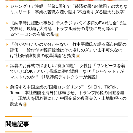
ジャングリア沖縄、開業1周年で「経済効果494億円」の大きな
ミスリード 事業の苦戦を覆い隠す“不透明すぎる巨大な数字”
【納車時に複数の事故】テスラジャパン“多額のEV補助金”で注
文殺到、現場は大混乱 トラブル続発の背後に見え隠れす
る“イーロンの右腕”の影
「何がやりたいのか分からない」竹中平蔵氏が語る高市内閣の
評価 「給付付き税額控除はその場しのぎ」いま不可欠なの
は“社会保障制度の改革議論”と指摘
猛暑のお葬式で悩ましい“喪服問題” 女性は「ワンピースを着
ていけばOK」という俗説に潜む誤解、なぜ「ジャケット」が
マストなのか？《1級葬祭ディレクターが解説》
急増する中国企業の“国籍ロンダリング” SHEIN、TikTok、
Temu…本社機能を海外に移転させ、トランプ関税の回避を狙
う 現地人を隠れ蓑にした中国企業の農業参入・土地取得への
懸念も
関連記事