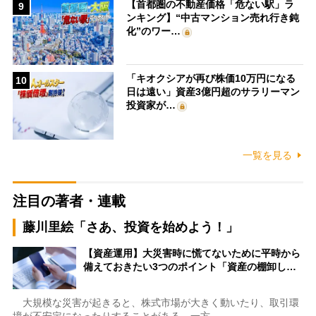
【首都圏の不動産価格「危ない駅」ラ
9
ンキング】“中古マンション売れ行き鈍
化”のワー…
「キオクシアが再び株価10万円になる
10
日は遠い」資産3億円超のサラリーマン
投資家が…
一覧を見る
注目の著者・連載
藤川里絵「さあ、投資を始めよう！」
【資産運用】大災害時に慌てないために平時から
備えておきたい3つのポイント「資産の棚卸し…
大規模な災害が起きると、株式市場が大きく動いたり、取引環
境が不安定になったりすることがある。一方…