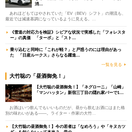
消…
あれほどもてはやされていた「EV（BEV）シフト」の潮流も、
最近では減速基調になっているように見える。…
《雪道の対応力を検証》シビアな状況で実感した「フォレスタ
ー」の真価 「ターボ」と「スト…
乗り込むと同時に「これが軽？」と戸惑うのには理由があっ
た 「日産ルークス」さらなる躍進…
一覧を見る
大竹聡の「昼酒御免！」
【大竹聡の昼酒御免！】「ネグローニ」「山崎」
「マンハッタン」新宿三丁目の隠れ家バーで1…
お酒はいつ飲んでもいいものだが、昼から飲むお酒にはまた格
別の味わいがある――。ライター・作家の大竹…
【大竹聡の昼酒御免！】今の若者は「なめろう」や「キヌカツ
ギ」を知らないって本当？ 昔の…