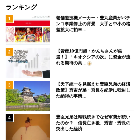
ランキング
老舗遊技機メーカー・豊丸産業がパチ
1
ンコ事業停止の背景 大手と中小の格
差拡大に拍車…
【資産10億円超・かんちさんが厳
2
選！】「キオクシアの次」に資金が流
れる期待の高…
【天下統一を見据えた豊臣兄弟の経済
3
政策】秀吉が弟・秀長を紀伊に転封し
た納得の事情…
豊臣兄弟は転戦続きでなぜ軍費が続い
4
たのか？ 信長亡き後、秀吉・秀長の
突出した経済…