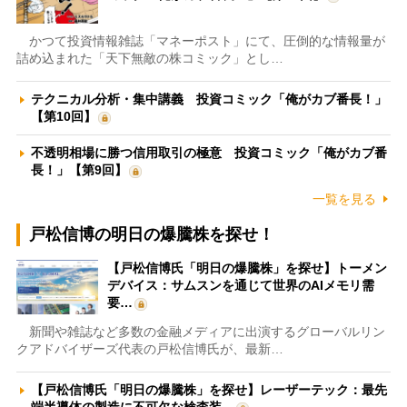
かつて投資情報雑誌「マネーポスト」にて、圧倒的な情報量が
詰め込まれた「天下無敵の株コミック」とし…
テクニカル分析・集中講義 投資コミック「俺がカブ番長！」
【第10回】
不透明相場に勝つ信用取引の極意 投資コミック「俺がカブ番
長！」【第9回】
一覧を見る
戸松信博の明日の爆騰株を探せ！
【戸松信博氏「明日の爆騰株」を探せ】トーメン
デバイス：サムスンを通じて世界のAIメモリ需
要…
新聞や雑誌など多数の金融メディアに出演するグローバルリン
クアドバイザーズ代表の戸松信博氏が、最新…
【戸松信博氏「明日の爆騰株」を探せ】レーザーテック：最先
端半導体の製造に不可欠な検査装…