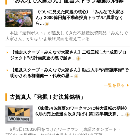
「みんなで大家さん」配当ストップ騒動の内幕
《ついに見えた問題の核心》「みんなで大家さ
ん」2000億円超不動産投資トラブル“異常なく
ら…
本誌『週刊ポスト』が追及してきた不動産投資商品「みんなで
大家さん」がいよいよ最終局面を迎えている…
【独走スクープ・みんなで大家さん】二転三転した“成田プロ
ジェクト”の計画変更の裏で起き…
【追及スクープ・みんなで大家さん】独占入手“内部議事録”で
明かされる柳瀬健一・代表の思…
一覧を見る
古賀真人「発掘！好決算銘柄」
《株価34％急落のワークマンに特大反転の期待》
6月の売上低迷を吹き飛ばす第1四半期決算、…
6月3日に8330円をつけたワークマン（東証スタンダード・
7564）の株価は、わずか1カ月あまりで約34％下落…