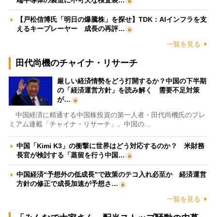
【戸松信博氏「明日の爆騰株」を探せ】TDK：AIインフラを支
えるキープレーヤー 成長の再評…
一覧を見る
田代尚機のチャイナ・リサーチ
厳しい経済情勢をどう打開するか？中国の下半期
の「経済運営方針」を読み解く 需要不足対策
が…
中国経済に精通する中国株投資の第一人者・田代尚機氏のプレ
ミアム連載「チャイナ・リサーチ」。中国の…
中国「Kimi K3」の衝撃に世界はどう対応するのか？ 米財務
長官が検討する「蒸留を行う中国…
中国経済“予想外の低成長”で政策のテコ入れ必至か 経済運営
方針の修正で成長加速が予想さ…
一覧を見る