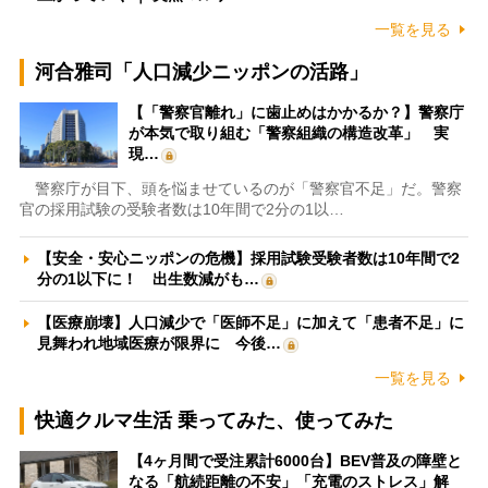
一覧を見る
河合雅司「人口減少ニッポンの活路」
【「警察官離れ」に歯止めはかかるか？】警察庁
が本気で取り組む「警察組織の構造改革」 実
現…
警察庁が目下、頭を悩ませているのが「警察官不足」だ。警察
官の採用試験の受験者数は10年間で2分の1以…
【安全・安心ニッポンの危機】採用試験受験者数は10年間で2
分の1以下に！ 出生数減がも…
【医療崩壊】人口減少で「医師不足」に加えて「患者不足」に
見舞われ地域医療が限界に 今後…
一覧を見る
快適クルマ生活 乗ってみた、使ってみた
【4ヶ月間で受注累計6000台】BEV普及の障壁と
なる「航続距離の不安」「充電のストレス」解