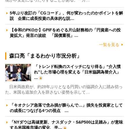
5年ぶり改訂の「CGコード」、何が変わったのかポイントを解
説 企業に成長投資の具体的な説…
【令和のPKOか】GPIFをめぐる片山財務相の「円資産への投
資拡大」発言の波紋 「国債重視」…
一覧を見る
森口亮「まるわかり市況分析」
「トレンド転換のスイッチになり得る」“介入慣
れ”した市場心理を変える「日米協調為替介入」
…
日米両政府が、約28年ぶりとなる円買いの協調介入に踏み切っ
た。米国も追加介入を辞さない姿勢を示して…
「キオクシア急落で含み損が膨らんで…」損失を投資家として
の成長につなげる4つの視点 …
「NYダウは高値更新、ナスダック・S&P500は足踏み」が意味
する米国株市場の変化 半…