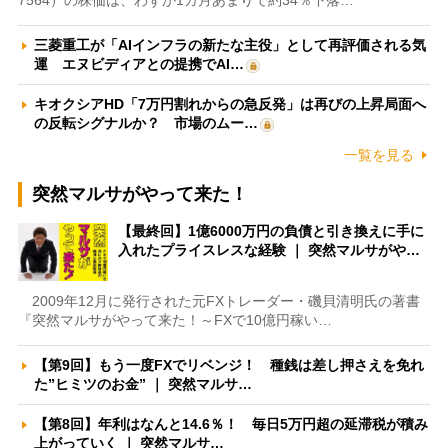
三菱重工が「AIインフラの新たな主役」として再評価される気
運 エヌビディアとの提携でAI…
キオクシアHD「7万円割れからの急反発」は再びの上昇局面へ
の反転シグナルか？ 市場のムー…
一覧を見る
突然マルサがやって来た！
【最終回】1億6000万円の負債と引き換えに手に
入れたプライスレスな経験 ｜ 突然マルサがや…
2009年12月に発行された元FXトレーダー・磯貝清明氏の著書
『突然マルサがやって来た！～FXで10億円稼い…
【第9回】もう一度FXでリベンジ！ 種銭は差し押さえを免れ
た”ヒミツのお金” ｜ 突然マルサ…
【第8回】年利はなんと14.6％！ 毎日5万円超の延滞税が積み
上がっていく ｜ 突然マルサ…