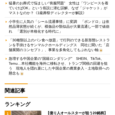
猛暑のお葬式で悩ましい“喪服問題” 女性は「ワンピースを着
ていけばOK」という俗説に潜む誤解、なぜ「ジャケット」が
マストなのか？《1級葬祭ディレクターが解説》
小学生に人気の「シール流通事情」に変調 「ボンドロ」は依
然品薄状態が続くが、模倣品や類似品が大量流通し一部で値崩
れ 「選別が本格化する時代に」
「30種類以上のパン食べ放題」で行列のできる新形態レストラ
ンを手掛けるサンマルクホールディングス 同社に聞いた「店
舗展開のコンセプト」、事業を多角化してもぶれない軸
急増する中国企業の“国籍ロンダリング” SHEIN、TikTok、
Temu…本社機能を海外に移転させ、トランプ関税の回避を狙
う 現地人を隠れ蓑にした中国企業の農業参入・土地取得への
懸念も
関連記事
ランキング
【億り人オールスターが狙う20銘柄】
1