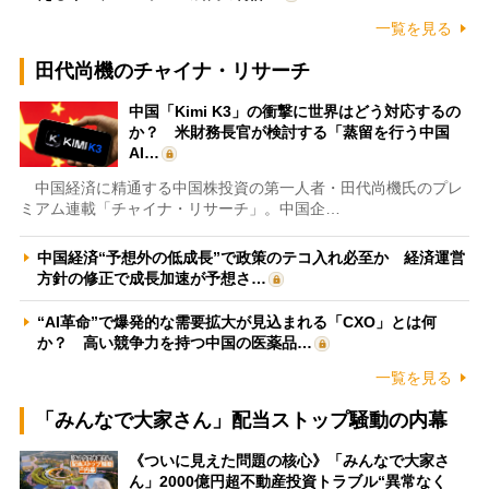
一覧を見る
田代尚機のチャイナ・リサーチ
中国「Kimi K3」の衝撃に世界はどう対応するの
か？ 米財務長官が検討する「蒸留を行う中国
AI…
中国経済に精通する中国株投資の第一人者・田代尚機氏のプレ
ミアム連載「チャイナ・リサーチ」。中国企…
中国経済“予想外の低成長”で政策のテコ入れ必至か 経済運営
方針の修正で成長加速が予想さ…
“AI革命”で爆発的な需要拡大が見込まれる「CXO」とは何
か？ 高い競争力を持つ中国の医薬品…
一覧を見る
「みんなで大家さん」配当ストップ騒動の内幕
《ついに見えた問題の核心》「みんなで大家さ
ん」2000億円超不動産投資トラブル“異常なく