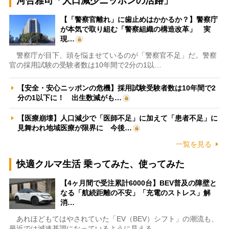
河合雅司「人口減少ニッポンの活路」
【「警察官離れ」に歯止めはかかるか？】警察庁
が本気で取り組む「警察組織の構造改革」 実
現…
警察庁が目下、頭を悩ませているのが「警察官不足」だ。警察
官の採用試験の受験者数は10年間で2分の1以…
【安全・安心ニッポンの危機】採用試験受験者数は10年間で2
分の1以下に！ 出生数減がも…
【医療崩壊】人口減少で「医師不足」に加えて「患者不足」に
見舞われ地域医療が限界に 今後…
一覧を見る
快適クルマ生活 乗ってみた、使ってみた
【4ヶ月間で受注累計6000台】BEV普及の障壁と
なる「航続距離の不安」「充電のストレス」解
消…
あれほどもてはやされていた「EV（BEV）シフト」の潮流も、
最近では減速基調になっているように見える。…