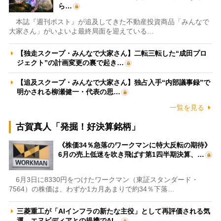
ら…
本誌『週刊ポスト』が追及してきた不動産投資商品「みんなで
大家さん」がいよいよ最終局面を迎えている…
【独走スクープ・みんなで大家さん】二転三転した“成田プロ
ジェクト”の計画変更の裏で起き…
【追及スクープ・みんなで大家さん】独占入手“内部議事録”で
明かされる柳瀬健一・代表の思…
一覧を見る
古賀真人「発掘！好決算銘柄」
《株価34％急落のワークマンに特大反転の期待》
6月の売上低迷を吹き飛ばす第1四半期決算、…
6月3日に8330円をつけたワークマン（東証スタンダード・
7564）の株価は、わずか1カ月あまりで約34％下落…
三菱重工が「AIインフラの新たな主役」として再評価される気
運 エヌビディアとの提携でAI…