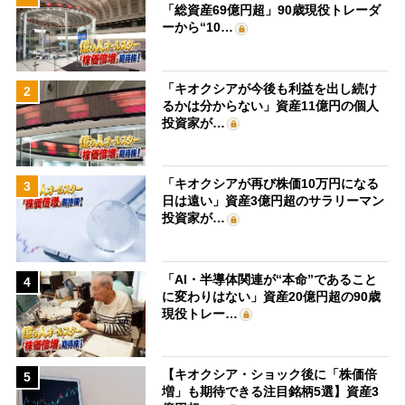
「総資産69億円超」90歳現役トレーダ
ーから“10…
「キオクシアが今後も利益を出し続け
2
るかは分からない」資産11億円の個人
投資家が…
「キオクシアが再び株価10万円になる
3
日は遠い」資産3億円超のサラリーマン
投資家が…
「AI・半導体関連が“本命”であること
4
に変わりはない」資産20億円超の90歳
現役トレー…
【キオクシア・ショック後に「株価倍
5
増」も期待できる注目銘柄5選】資産3