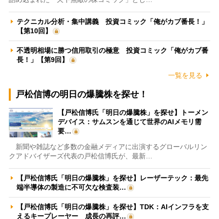
テクニカル分析・集中講義 投資コミック「俺がカブ番長！」
【第10回】
不透明相場に勝つ信用取引の極意 投資コミック「俺がカブ番
長！」【第9回】
一覧を見る
戸松信博の明日の爆騰株を探せ！
【戸松信博氏「明日の爆騰株」を探せ】トーメン
デバイス：サムスンを通じて世界のAIメモリ需
要…
新聞や雑誌など多数の金融メディアに出演するグローバルリン
クアドバイザーズ代表の戸松信博氏が、最新…
【戸松信博氏「明日の爆騰株」を探せ】レーザーテック：最先
端半導体の製造に不可欠な検査装…
【戸松信博氏「明日の爆騰株」を探せ】TDK：AIインフラを支
えるキープレーヤー 成長の再評…