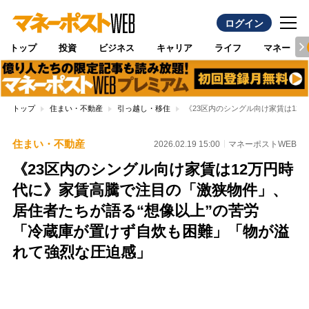
ログイン
トップ
投資
ビジネス
キャリア
ライフ
マネー
トップ
住まい・不動産
引っ越し・移住
《23区内のシングル向け家賃は12
住まい・不動産
2026.02.19 15:00
マネーポストWEB
《23区内のシングル向け家賃は12万円時
代に》家賃高騰で注目の「激狭物件」、
居住者たちが語る“想像以上”の苦労
「冷蔵庫が置けず自炊も困難」「物が溢
れて強烈な圧迫感」
Loaded
:
100.00%
/
Unmute