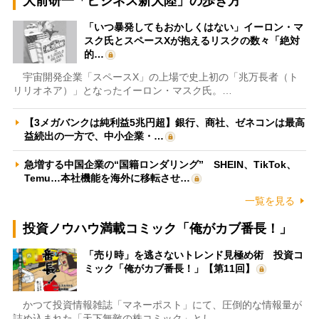
大前研一「ビジネス新大陸」の歩き方
「いつ暴発してもおかしくはない」イーロン・マ
スク氏とスペースXが抱えるリスクの数々「絶対
的…
宇宙開発企業「スペースX」の上場で史上初の「兆万長者（ト
リリオネア）」となったイーロン・マスク氏。…
【3メガバンクは純利益5兆円超】銀行、商社、ゼネコンは最高
益続出の一方で、中小企業・…
急増する中国企業の“国籍ロンダリング” SHEIN、TikTok、
Temu…本社機能を海外に移転させ…
一覧を見る
投資ノウハウ満載コミック「俺がカブ番長！」
「売り時」を逃さないトレンド見極め術 投資コ
ミック「俺がカブ番長！」【第11回】
かつて投資情報雑誌「マネーポスト」にて、圧倒的な情報量が
詰め込まれた「天下無敵の株コミック」とし…