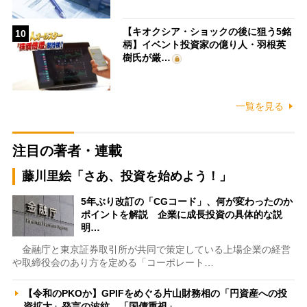
【キオクシア・ショックの後に狙う5銘
10
柄】イベント投資家の億り人・羽根英
樹氏が厳…
一覧を見る
注目の著者・連載
藤川里絵「さあ、投資を始めよう！」
5年ぶり改訂の「CGコード」、何が変わったのか
ポイントを解説 企業に成長投資の具体的な説
明…
金融庁と東京証券取引所が共同で策定している上場企業の経営
や取締役会のあり方を定める「コーポレート…
【令和のPKOか】GPIFをめぐる片山財務相の「円資産への投
資拡大」発言の波紋 「国債重視」…