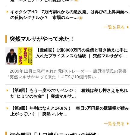
キオクシアHD「7万円割れからの急反発」は再びの上昇局面へ
の反転シグナルか？ 市場のムー…
一覧を見る
突然マルサがやって来た！
【最終回】1億6000万円の負債と引き換えに手に
入れたプライスレスな経験 ｜ 突然マルサがや…
2009年12月に発行された元FXトレーダー・磯貝清明氏の著書
『突然マルサがやって来た！～FXで10億円稼い…
【第9回】もう一度FXでリベンジ！ 種銭は差し押さえを免れ
た”ヒミツのお金” ｜ 突然マルサ…
【第8回】年利はなんと14.6％！ 毎日5万円超の延滞税が積み
上がっていく ｜ 突然マルサ…
一覧を見る