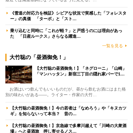
《雪道の対応力を検証》シビアな状況で実感した「フォレスタ
ー」の真価 「ターボ」と「スト…
乗り込むと同時に「これが軽？」と戸惑うのには理由があっ
た 「日産ルークス」さらなる躍進…
一覧を見る
大竹聡の「昼酒御免！」
【大竹聡の昼酒御免！】「ネグローニ」「山崎」
「マンハッタン」新宿三丁目の隠れ家バーで1…
お酒はいつ飲んでもいいものだが、昼から飲むお酒にはまた格
別の味わいがある――。ライター・作家の大竹…
【大竹聡の昼酒御免！】今の若者は「なめろう」や「キヌカツ
ギ」を知らないって本当？ 昔の…
【大竹聡の昼酒御免！】京急線で多摩川越えて「川崎の大衆酒
場」へと昼酒旅 押し寄せるノス…