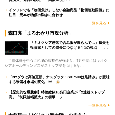
インフレでも「物価負け」しない金融商品「物価連動国債」に
注目 元本が物価の動きに合わせ…
一覧を見る
森口亮「まるわかり市況分析」
「キオクシア急落で含み損が膨らんで…」損失を
投資家としての成長につなげる4つの視点 「…
半導体株を中心に相場の調整色が強まり、7月中旬にはキオク
シアホールディングスがストップ安をつけるな…
「NYダウは高値更新、ナスダック・S&P500は足踏み」が意味
する米国株市場の変化 半…
【歴史的な爆騰劇】時価総額10兆円企業が「2連続ストップ
高」「制限値幅拡大」の衝撃 フ…
一覧を見る