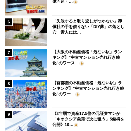
億円超・…
「失敗すると取り返しがつかない」葬
6
儀社の手を借りない「DIY葬」の落とし
穴 素人には…
【大阪の不動産価格「危ない駅」ラン
7
キング】“中古マンション売れ行き鈍
化”のワース…
【首都圏の不動産価格「危ない駅」ラ
8
ンキング】“中古マンション売れ行き鈍
化”のワー…
《2年弱で資産17.5倍の元証券マンが
9
「キオクシア急落で次に狙う」5銘柄を
公開》10…