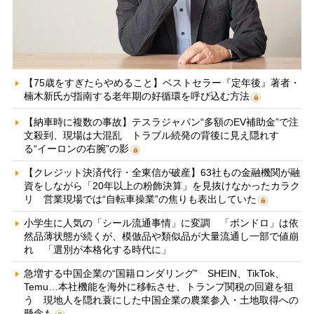
【75歳をすぎたらやめること】ベストセラー『定年後』著者・
楠木新氏が指南する老年期の好循環を呼び込む方法
【納車時に複数の事故】テスラジャパン“多額のEV補助金”で注
文殺到、現場は大混乱 トラブル続発の背後に見え隠れす
る“イーロンの右腕”の影
【クレジット決済代行・全東信が破産】63社もの金融機関が融
資をしながら「20年以上の粉飾決算」を見抜けなかったカラク
リ 営業現場では“自転車操業”の焦りも表出していた
小学生に人気の「シール流通事情」に変調 「ボンドロ」は依
然品薄状態が続くが、模倣品や類似品が大量流通し一部で値崩
れ 「選別が本格化する時代に」
急増する中国企業の“国籍ロンダリング” SHEIN、TikTok、
Temu…本社機能を海外に移転させ、トランプ関税の回避を狙
う 現地人を隠れ蓑にした中国企業の農業参入・土地取得への
懸念も