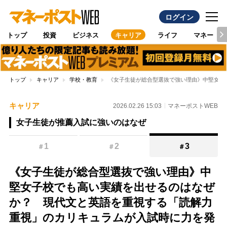
ログイン
トップ
投資
ビジネス
キャリア
ライフ
マネー
トップ
キャリア
学校・教育
《女子生徒が総合型選抜で強い理由》中堅女子
キャリア
2026.02.26 15:03
マネーポストWEB
女子生徒が推薦入試に強いのはなぜ
1
2
3
＃
＃
＃
《女子生徒が総合型選抜で強い理由》中
堅女子校でも高い実績を出せるのはなぜ
か？ 現代文と英語を重視する「読解力
重視」のカリキュラムが入試時に力を発