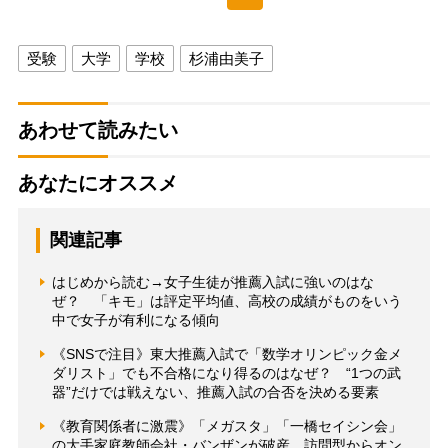
受験
大学
学校
杉浦由美子
あわせて読みたい
あなたにオススメ
関連記事
はじめから読む→女子生徒が推薦入試に強いのはな
ぜ？ 「キモ」は評定平均値、高校の成績がものをいう
中で女子が有利になる傾向
《SNSで注目》東大推薦入試で「数学オリンピック金メ
ダリスト」でも不合格になり得るのはなぜ？ “1つの武
器”だけでは戦えない、推薦入試の合否を決める要素
《教育関係者に激震》「メガスタ」「一橋セイシン会」
の大手家庭教師会社・バンザンが破産 訪問型からオン