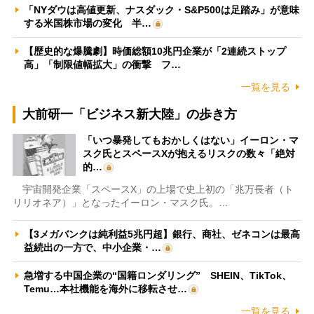
「NYダウは高値更新、ナスダック・S&P500は足踏み」が意味
する米国株市場の変化 半…
【歴史的な爆騰劇】時価総額10兆円企業が「2連続ストップ
高」「制限値幅拡大」の衝撃 フ…
一覧を見る
大前研一「ビジネス新大陸」の歩き方
「いつ暴発してもおかしくはない」イーロン・マ
スク氏とスペースXが抱えるリスクの数々「絶対
的…
宇宙開発企業「スペースX」の上場で史上初の「兆万長者（ト
リリオネア）」となったイーロン・マスク氏。…
【3メガバンクは純利益5兆円超】銀行、商社、ゼネコンは最高
益続出の一方で、中小企業・…
急増する中国企業の“国籍ロンダリング” SHEIN、TikTok、
Temu…本社機能を海外に移転させ…
一覧を見る