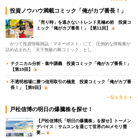
投資ノウハウ満載コミック「俺がカブ番長！」
「売り時」を逃さないトレンド見極め術 投資コ
ミック「俺がカブ番長！」【第11回】
かつて投資情報雑誌「マネーポスト」にて、圧倒的な情報量が
詰め込まれた「天下無敵の株コミック」とし…
テクニカル分析・集中講義 投資コミック「俺がカブ番長！」
【第10回】
不透明相場に勝つ信用取引の極意 投資コミック「俺がカブ番
長！」【第9回】
一覧を見る
戸松信博の明日の爆騰株を探せ！
【戸松信博氏「明日の爆騰株」を探せ】トーメン
デバイス：サムスンを通じて世界のAIメモリ需
要…