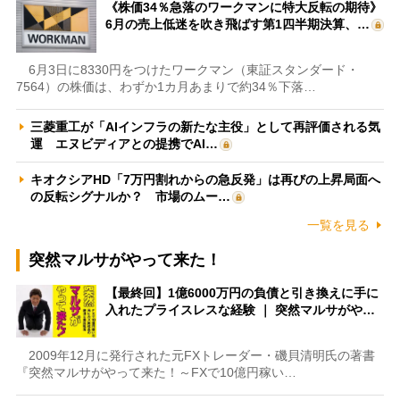
《株価34％急落のワークマンに特大反転の期待》
6月の売上低迷を吹き飛ばす第1四半期決算、…
6月3日に8330円をつけたワークマン（東証スタンダード・
7564）の株価は、わずか1カ月あまりで約34％下落…
三菱重工が「AIインフラの新たな主役」として再評価される気
運 エヌビディアとの提携でAI…
キオクシアHD「7万円割れからの急反発」は再びの上昇局面へ
の反転シグナルか？ 市場のムー…
一覧を見る
突然マルサがやって来た！
【最終回】1億6000万円の負債と引き換えに手に
入れたプライスレスな経験 ｜ 突然マルサがや…
2009年12月に発行された元FXトレーダー・磯貝清明氏の著書
『突然マルサがやって来た！～FXで10億円稼い…