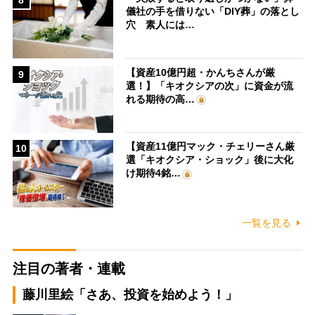
儀社の手を借りない「DIY葬」の落とし
穴 素人には…
【資産10億円超・かんちさんが厳
9
選！】「キオクシアの次」に資金が流
れる期待の高…
【資産11億円マック・チェリーさん厳
10
選「キオクシア・ショック」後に大化
け期待4銘…
一覧を見る
注目の著者・連載
藤川里絵「さあ、投資を始めよう！」