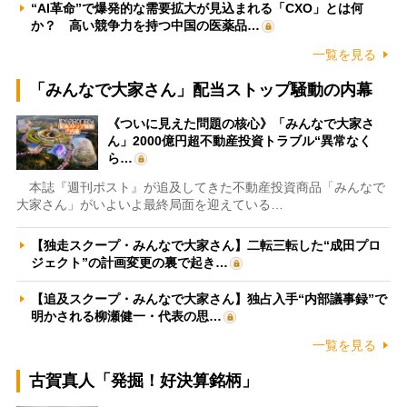
“AI革命”で爆発的な需要拡大が見込まれる「CXO」とは何
か？ 高い競争力を持つ中国の医薬品…
一覧を見る
「みんなで大家さん」配当ストップ騒動の内幕
《ついに見えた問題の核心》「みんなで大家さ
ん」2000億円超不動産投資トラブル“異常なく
ら…
本誌『週刊ポスト』が追及してきた不動産投資商品「みんなで
大家さん」がいよいよ最終局面を迎えている…
【独走スクープ・みんなで大家さん】二転三転した“成田プロ
ジェクト”の計画変更の裏で起き…
【追及スクープ・みんなで大家さん】独占入手“内部議事録”で
明かされる柳瀬健一・代表の思…
一覧を見る
古賀真人「発掘！好決算銘柄」