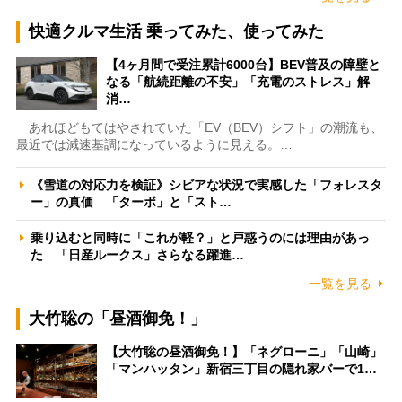
快適クルマ生活 乗ってみた、使ってみた
【4ヶ月間で受注累計6000台】BEV普及の障壁と
なる「航続距離の不安」「充電のストレス」解
消…
あれほどもてはやされていた「EV（BEV）シフト」の潮流も、
最近では減速基調になっているように見える。…
《雪道の対応力を検証》シビアな状況で実感した「フォレスタ
ー」の真価 「ターボ」と「スト…
乗り込むと同時に「これが軽？」と戸惑うのには理由があっ
た 「日産ルークス」さらなる躍進…
一覧を見る
大竹聡の「昼酒御免！」
【大竹聡の昼酒御免！】「ネグローニ」「山崎」
「マンハッタン」新宿三丁目の隠れ家バーで1…