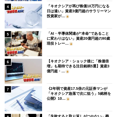
「キオクシアが再び株価10万円になる
4
日は遠い」資産3億円超のサラリーマン
投資家が…
「AI・半導体関連が“本命”であること
5
に変わりはない」資産20億円超の90歳
現役トレー…
【キオクシア・ショック後に「株価倍
6
増」も期待できる注目銘柄5選】資産3
億円超・…
《2年弱で資産17.5倍の元証券マンが
7
「キオクシア急落で次に狙う」5銘柄を
公開》10…
「失敗すると取り返しがつかない」葬
8