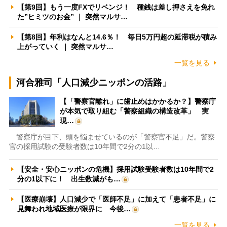
【第9回】もう一度FXでリベンジ！ 種銭は差し押さえを免れ
た”ヒミツのお金” ｜ 突然マルサ…
【第8回】年利はなんと14.6％！ 毎日5万円超の延滞税が積み
上がっていく ｜ 突然マルサ…
一覧を見る
河合雅司「人口減少ニッポンの活路」
【「警察官離れ」に歯止めはかかるか？】警察庁
が本気で取り組む「警察組織の構造改革」 実
現…
警察庁が目下、頭を悩ませているのが「警察官不足」だ。警察
官の採用試験の受験者数は10年間で2分の1以…
【安全・安心ニッポンの危機】採用試験受験者数は10年間で2
分の1以下に！ 出生数減がも…
【医療崩壊】人口減少で「医師不足」に加えて「患者不足」に
見舞われ地域医療が限界に 今後…
一覧を見る