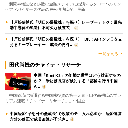
新聞や雑誌など多数の金融メディアに出演するグローバルリン
クアドバイザーズ代表の戸松信博氏が、最新…
【戸松信博氏「明日の爆騰株」を探せ】レーザーテック：最先
端半導体の製造に不可欠な検査装…
【戸松信博氏「明日の爆騰株」を探せ】TDK：AIインフラを支
えるキープレーヤー 成長の再評…
一覧を見る
田代尚機のチャイナ・リサーチ
中国「Kimi K3」の衝撃に世界はどう対応するの
か？ 米財務長官が検討する「蒸留を行う中国
AI…
中国経済に精通する中国株投資の第一人者・田代尚機氏のプレ
ミアム連載「チャイナ・リサーチ」。中国企…
中国経済“予想外の低成長”で政策のテコ入れ必至か 経済運営
方針の修正で成長加速が予想さ…