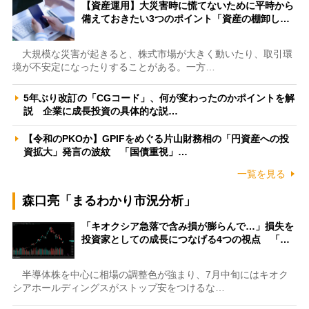
【資産運用】大災害時に慌てないために平時から
備えておきたい3つのポイント「資産の棚卸し…
大規模な災害が起きると、株式市場が大きく動いたり、取引環
境が不安定になったりすることがある。一方…
5年ぶり改訂の「CGコード」、何が変わったのかポイントを解
説 企業に成長投資の具体的な説…
【令和のPKOか】GPIFをめぐる片山財務相の「円資産への投
資拡大」発言の波紋 「国債重視」…
一覧を見る
森口亮「まるわかり市況分析」
「キオクシア急落で含み損が膨らんで…」損失を
投資家としての成長につなげる4つの視点 「…
半導体株を中心に相場の調整色が強まり、7月中旬にはキオク
シアホールディングスがストップ安をつけるな…