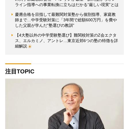
ライン指導への事業転換に立ちはだかる“厳しい現実”とは
慶應合格を目指して最難関対策塾から個別指導、家庭教
師まで…中学受験対策に「3年間で総額600万円」を費や
した父親が学んだ“塾選びの教訓”
【4大塾以外の中学受験塾選び】難関校対策のZ会エクタ
ス、エルカミノ、アントレ…東京近郊6つの塾の特徴を詳
細解説
注目TOPIC