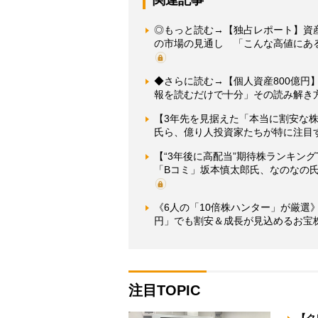
◎もっと読む→【独占レポート】資産
の市場の見通し 「こんな高値にあ
◆さらに読む→【個人資産800億円
報を読むだけで十分」その読み解き
【3年先を見据えた「本当に割安な株」
氏ら、億り人投資家たちが特に注目
【“3年後に高配当”期待株ランキン
「Bコミ」坂本慎太郎氏、なのなの
《6人の「10倍株ハンター」が厳選》
円」でも割安＆成長が見込めるお宝
注目TOPIC
【ク