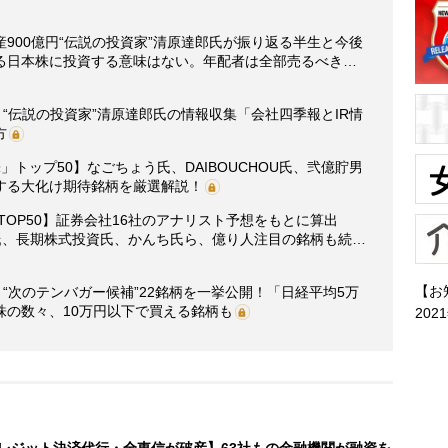
900億円“伝説の投資家”清原達郎氏が振り返る半生と今後
る日本株に投資する意味はない。年配者は全部売るべき…
】“伝説の投資家”清原達郎氏の情報収集「会社四季報とIR情
方
トップ50】なごちょう氏、DAIBOUCHOU氏、弐億貯男
する大化け期待銘柄を厳選解説！
グTOP50】証券会社16社のアナリスト予想をもとに算出
氏、長期株式投資氏、かんち氏ら、億り人注目の銘柄も続…
【お
“次のテンバガー候補”22銘柄を一挙公開！「日経平均5万
株の数々、10万円以下で買える銘柄も
202
レジット決済代行・全東信が破産】63社もの金融機関が融資を