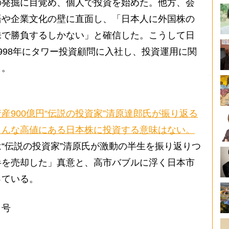
発掘に目覚め、個人で投資を始めた。他方、会
語や企業文化の壁に直面し、「日本人に外国株の
株で勝負するしかない」と確信した。こうして日
998年にタワー投資顧問に入社し、投資運用に関
く。
産900億円“伝説の投資家”清原達郎氏が振り返る
こんな高値にある日本株に投資する意味はない。
は“伝説の投資家”清原氏が激動の半生を振り返りつ
半を売却した」真意と、高市バブルに浮く日本市
っている。
日号