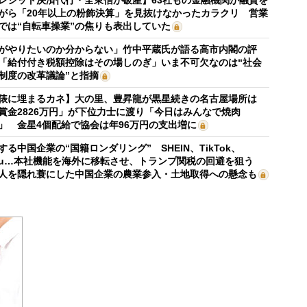
がら「20年以上の粉飾決算」を見抜けなかったカラクリ 営業
では“自転車操業”の焦りも表出していた
がやりたいのか分からない」竹中平蔵氏が語る高市内閣の評
「給付付き税額控除はその場しのぎ」いま不可欠なのは“社会
制度の改革議論”と指摘
俵に埋まるカネ】大の里、豊昇龍が黒星続きの名古屋場所は
賞金2826万円」が下位力士に渡り「今日はみんなで焼肉
」 金星4個配給で協会は年96万円の支出増に
する中国企業の“国籍ロンダリング” SHEIN、TikTok、
mu…本社機能を海外に移転させ、トランプ関税の回避を狙う
人を隠れ蓑にした中国企業の農業参入・土地取得への懸念も