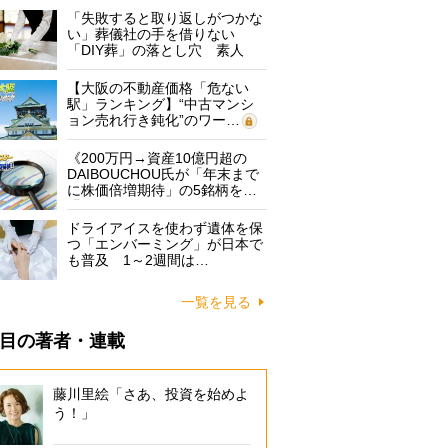
「失敗すると取り返しがつかな
い」葬儀社の手を借りない
「DIY葬」の落とし穴 素人
に…
【大阪の不動産価格「危ない
駅」ランキング】“中古マンシ
ョン売れ行き鈍化”のワー…
《200万円→資産10億円超の
DAIBOUCHOU氏が「年末まで
に株価倍増期待」の5銘柄を…
ドライアイスを使わず遺体を保
つ「エンバーミング」が日本で
も普及 1～2週間は…
一覧を見る
目の著者・連載
藤川里絵「さあ、投資を始めよ
う！」