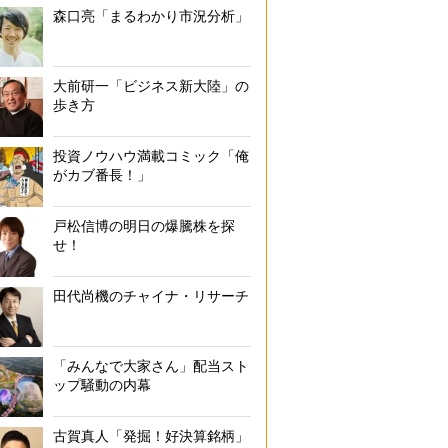
森口亮「まるわかり市況分析」
大前研一「ビジネス新大陸」の
歩き方
投資ノウハウ満載コミック「俺
がカブ番長！」
戸松信博の明日の爆騰株を探
せ！
田代尚機のチャイナ・リサーチ
「みんなで大家さん」配当スト
ップ騒動の内幕
古賀真人「発掘！好決算銘柄」