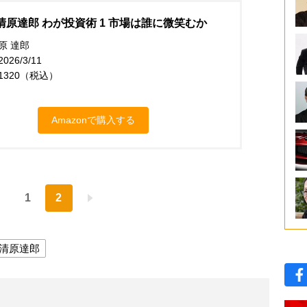
清原達郎 わが投資術 1 市場は誰に微笑むか
原 達郎
26/3/11
1320（税込）
Amazonで購入する
1
2
清原達郎