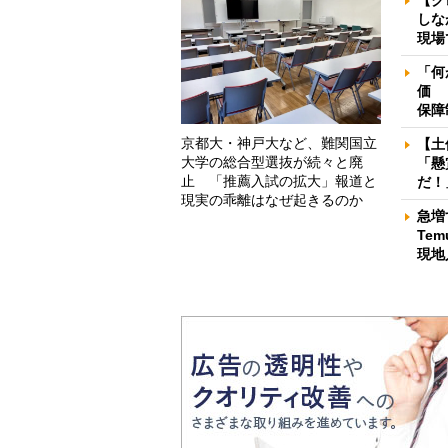
しな
現場
「何
価 
保障
京都大・神戸大など、難関国立
【土
大学の総合型選抜が続々と廃
「懸
止 「推薦入試の拡大」報道と
だ！
現実の乖離はなぜ起きるのか
急増
Te
現地