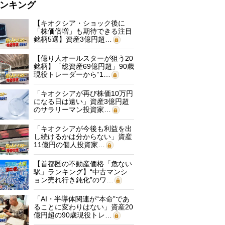
ンキング
【キオクシア・ショック後に
「株価倍増」も期待できる注目
銘柄5選】資産3億円超…
【億り人オールスターが狙う20
銘柄】「総資産69億円超」90歳
現役トレーダーから“1…
「キオクシアが再び株価10万円
になる日は遠い」資産3億円超
のサラリーマン投資家…
「キオクシアが今後も利益を出
し続けるかは分からない」資産
11億円の個人投資家…
【首都圏の不動産価格「危ない
駅」ランキング】“中古マンシ
ョン売れ行き鈍化”のワ…
「AI・半導体関連が“本命”であ
ることに変わりはない」資産20
億円超の90歳現役トレ…