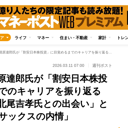
ア
ライフ
マネー
住まい・不動産
家計
トレ
“伝説の投資家”清原達郎氏が「割安日本株投資」に目覚めるまでのキャリアを振り返る 「野村證券時代の北尾吉孝氏との出会い」と「ゴールドマン・サックスの内情」
2026.03.11 07:00
週刊ポスト
清原達郎氏が「割安日本株投
までのキャリアを振り返る
北尾吉孝氏との出会い」と
サックスの内情」