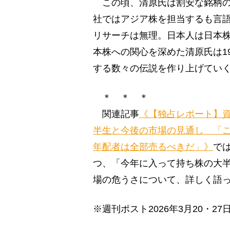
この頃、清原氏は割安な銘柄の
社ではアジア株を担当するも言
リサーチは無理。日本人は日本
本株への関心を深めた清原氏は1
する数々の伝説を作り上げてい
＊ ＊ ＊
関連記事
《【独占レポート】資
半生と今後の市場の見通し 「
年配者は全部売るべきだ」》
で
つ、「今年に入って持ち株の大
場の危うさについて、詳しく語
※週刊ポスト2026年3月20・27