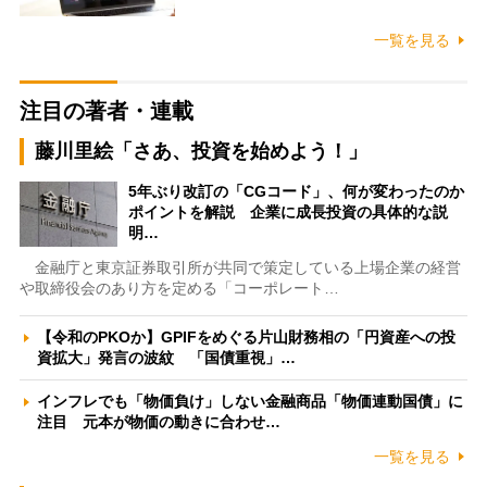
一覧を見る
注目の著者・連載
藤川里絵「さあ、投資を始めよう！」
5年ぶり改訂の「CGコード」、何が変わったのか
ポイントを解説 企業に成長投資の具体的な説
明…
金融庁と東京証券取引所が共同で策定している上場企業の経営
や取締役会のあり方を定める「コーポレート…
【令和のPKOか】GPIFをめぐる片山財務相の「円資産への投
資拡大」発言の波紋 「国債重視」…
インフレでも「物価負け」しない金融商品「物価連動国債」に
注目 元本が物価の動きに合わせ…
一覧を見る