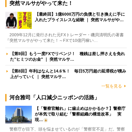
突然マルサがやって来た！
【最終回】1億6000万円の負債と引き換えに手に
入れたプライスレスな経験 ｜ 突然マルサがや…
2009年12月に発行された元FXトレーダー・磯貝清明氏の著書
『突然マルサがやって来た！～FXで10億円稼い…
【第9回】もう一度FXでリベンジ！ 種銭は差し押さえを免れ
た”ヒミツのお金” ｜ 突然マルサ…
【第8回】年利はなんと14.6％！ 毎日5万円超の延滞税が積み
上がっていく ｜ 突然マルサ…
一覧を見る
河合雅司「人口減少ニッポンの活路」
【「警察官離れ」に歯止めはかかるか？】警察庁
が本気で取り組む「警察組織の構造改革」 実
現…
警察庁が目下、頭を悩ませているのが「警察官不足」だ。警察