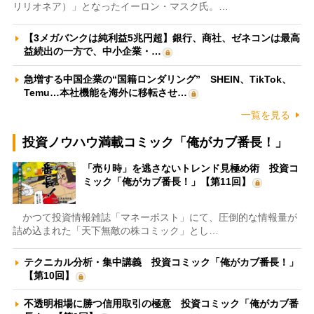
リリオネア）」となったイーロン・マスク氏。…
【3メガバンクは純利益5兆円超】銀行、商社、ゼネコンは最高
益続出の一方で、中小企業・…
急増する中国企業の“国籍ロンダリング” SHEIN、TikTok、
Temu…本社機能を海外に移転させ…
一覧を見る
投資ノウハウ満載コミック「俺がカブ番長！」
「売り時」を逃さないトレンド見極め術 投資コ
ミック「俺がカブ番長！」【第11回】
かつて投資情報雑誌「マネーポスト」にて、圧倒的な情報量が
詰め込まれた「天下無敵の株コミック」とし…
テクニカル分析・集中講義 投資コミック「俺がカブ番長！」
【第10回】
不透明相場に勝つ信用取引の極意 投資コミック「俺がカブ番