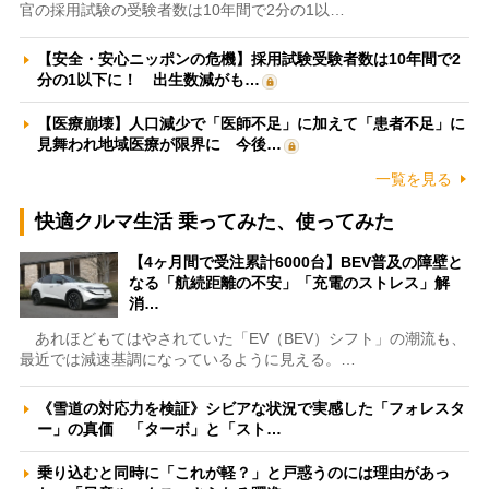
官の採用試験の受験者数は10年間で2分の1以…
【安全・安心ニッポンの危機】採用試験受験者数は10年間で2
分の1以下に！ 出生数減がも…
【医療崩壊】人口減少で「医師不足」に加えて「患者不足」に
見舞われ地域医療が限界に 今後…
一覧を見る
快適クルマ生活 乗ってみた、使ってみた
【4ヶ月間で受注累計6000台】BEV普及の障壁と
なる「航続距離の不安」「充電のストレス」解
消…
あれほどもてはやされていた「EV（BEV）シフト」の潮流も、
最近では減速基調になっているように見える。…
《雪道の対応力を検証》シビアな状況で実感した「フォレスタ
ー」の真価 「ターボ」と「スト…
乗り込むと同時に「これが軽？」と戸惑うのには理由があっ