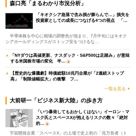
森口亮「まるわかり市況分析」
「キオクシア急落で含み損が膨らんで…」損失を
投資家としての成長につなげる4つの視点 「…
半導体株を中心に相場の調整色が強まり、7月中旬にはキオク
シアホールディングスがストップ安をつけるな…
「NYダウは高値更新、ナスダック・S&P500は足踏み」が意味
する米国株市場の変化 半…
【歴史的な爆騰劇】時価総額10兆円企業が「2連続ストップ
高」「制限値幅拡大」の衝撃 フ…
一覧を見る
大前研一「ビジネス新大陸」の歩き方
「いつ暴発してもおかしくはない」イーロン・マ
スク氏とスペースXが抱えるリスクの数々「絶対
的…
宇宙開発企業「スペースX」の上場で史上初の「兆万長者（ト