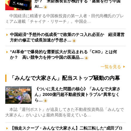
か？ 米財務長官が検討する「蒸留を行う中国
AI…
中国経済に精通する中国株投資の第一人者・田代尚機氏のプレ
ミアム連載「チャイナ・リサーチ」。中国企…
中国経済“予想外の低成長”で政策のテコ入れ必至か 経済運営
方針の修正で成長加速が予想さ…
“AI革命”で爆発的な需要拡大が見込まれる「CXO」とは何
か？ 高い競争力を持つ中国の医薬品…
一覧を見る
「みんなで大家さん」配当ストップ騒動の内幕
《ついに見えた問題の核心》「みんなで大家さ
ん」2000億円超不動産投資トラブル“異常なく
ら…
本誌『週刊ポスト』が追及してきた不動産投資商品「みんなで
大家さん」がいよいよ最終局面を迎えている…
【独走スクープ・みんなで大家さん】二転三転した“成田プロ