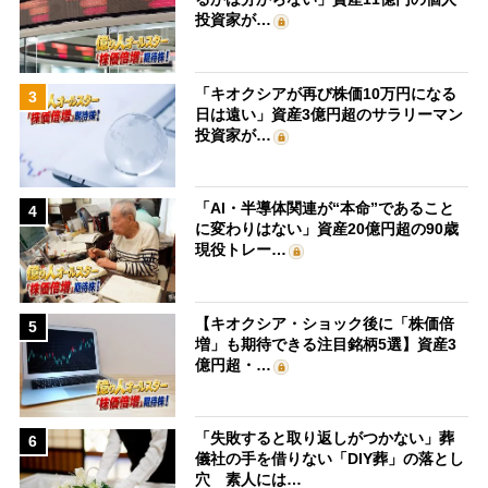
投資家が…
「キオクシアが再び株価10万円になる
3
日は遠い」資産3億円超のサラリーマン
投資家が…
「AI・半導体関連が“本命”であること
4
に変わりはない」資産20億円超の90歳
現役トレー…
【キオクシア・ショック後に「株価倍
5
増」も期待できる注目銘柄5選】資産3
億円超・…
「失敗すると取り返しがつかない」葬
6
儀社の手を借りない「DIY葬」の落とし
穴 素人には…