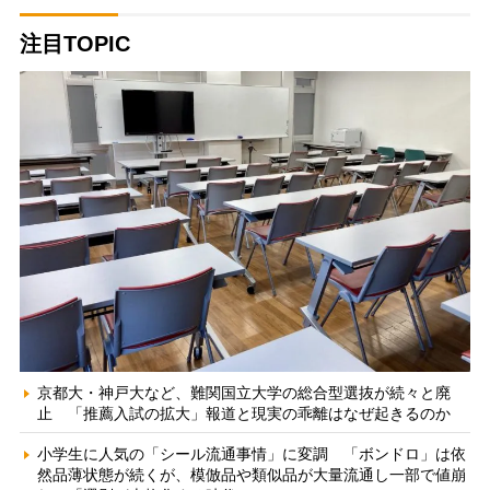
注目TOPIC
京都大・神戸大など、難関国立大学の総合型選抜が続々と廃
止 「推薦入試の拡大」報道と現実の乖離はなぜ起きるのか
小学生に人気の「シール流通事情」に変調 「ボンドロ」は依
然品薄状態が続くが、模倣品や類似品が大量流通し一部で値崩