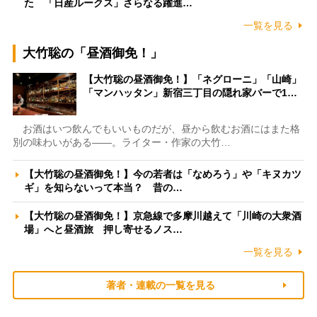
た 「日産ルークス」さらなる躍進…
一覧を見る
大竹聡の「昼酒御免！」
【大竹聡の昼酒御免！】「ネグローニ」「山崎」
「マンハッタン」新宿三丁目の隠れ家バーで1…
お酒はいつ飲んでもいいものだが、昼から飲むお酒にはまた格
別の味わいがある――。ライター・作家の大竹…
【大竹聡の昼酒御免！】今の若者は「なめろう」や「キヌカツ
ギ」を知らないって本当？ 昔の…
【大竹聡の昼酒御免！】京急線で多摩川越えて「川崎の大衆酒
場」へと昼酒旅 押し寄せるノス…
一覧を見る
著者・連載の一覧を見る