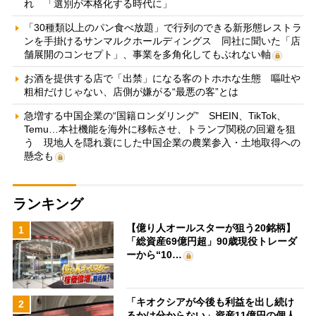
れ 「選別が本格化する時代に」
「30種類以上のパン食べ放題」で行列のできる新形態レストラ
ンを手掛けるサンマルクホールディングス 同社に聞いた「店
舗展開のコンセプト」、事業を多角化してもぶれない軸
お酒を提供する店で「出禁」になる客のトホホな生態 嘔吐や
粗相だけじゃない、店側が嫌がる“最悪の客”とは
急増する中国企業の“国籍ロンダリング” SHEIN、TikTok、
Temu…本社機能を海外に移転させ、トランプ関税の回避を狙
う 現地人を隠れ蓑にした中国企業の農業参入・土地取得への
懸念も
ランキング
【億り人オールスターが狙う20銘柄】
1
「総資産69億円超」90歳現役トレーダ
ーから“10…
「キオクシアが今後も利益を出し続け
2
るかは分からない」資産11億円の個人