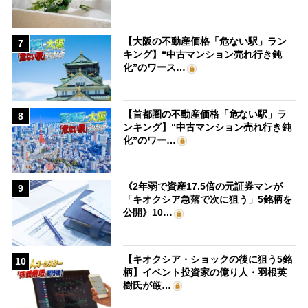
【大阪の不動産価格「危ない駅」ラン
7
キング】“中古マンション売れ行き鈍
化”のワース…
【首都圏の不動産価格「危ない駅」ラ
8
ンキング】“中古マンション売れ行き鈍
化”のワー…
《2年弱で資産17.5倍の元証券マンが
9
「キオクシア急落で次に狙う」5銘柄を
公開》10…
【キオクシア・ショックの後に狙う5銘
10
柄】イベント投資家の億り人・羽根英
樹氏が厳…