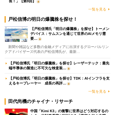
長！」【第9回】
一覧を見る
戸松信博の明日の爆騰株を探せ！
【戸松信博氏「明日の爆騰株」を探せ】トーメン
デバイス：サムスンを通じて世界のAIメモリ需
要…
新聞や雑誌など多数の金融メディアに出演するグローバルリン
クアドバイザーズ代表の戸松信博氏が、最新…
【戸松信博氏「明日の爆騰株」を探せ】レーザーテック：最先
端半導体の製造に不可欠な検査装…
【戸松信博氏「明日の爆騰株」を探せ】TDK：AIインフラを支
えるキープレーヤー 成長の再評…
一覧を見る
田代尚機のチャイナ・リサーチ
中国「Kimi K3」の衝撃に世界はどう対応するの