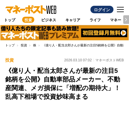
ログイン
トップ
投資
ビジネス
キャリア
ライフ
マネー
トップ
投資
株
《億り人・配当太郎さんが最新の注目5銘柄を公開》自動車
投資
2026.03.10 07:02
マネーポストWEB
《億り人・配当太郎さんが最新の注目5
銘柄を公開》自動車部品メーカー、不動
産関連、メガ損保に「増配の期待大」！
乱高下相場で投資妙味高まる
Loaded
:
100.00%
/
Unmute