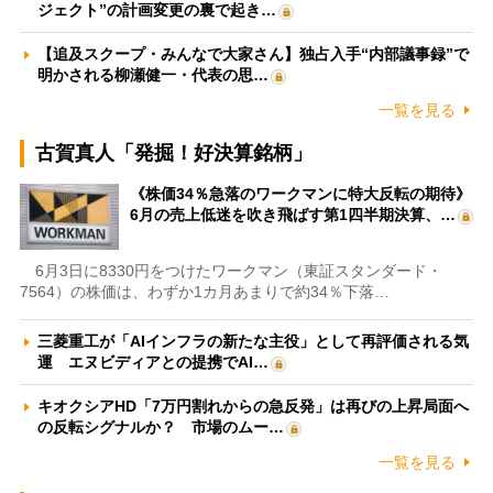
ジェクト”の計画変更の裏で起き…
【追及スクープ・みんなで大家さん】独占入手“内部議事録”で
明かされる柳瀬健一・代表の思…
一覧を見る
古賀真人「発掘！好決算銘柄」
《株価34％急落のワークマンに特大反転の期待》
6月の売上低迷を吹き飛ばす第1四半期決算、…
6月3日に8330円をつけたワークマン（東証スタンダード・
7564）の株価は、わずか1カ月あまりで約34％下落…
三菱重工が「AIインフラの新たな主役」として再評価される気
運 エヌビディアとの提携でAI…
キオクシアHD「7万円割れからの急反発」は再びの上昇局面へ
の反転シグナルか？ 市場のムー…
一覧を見る