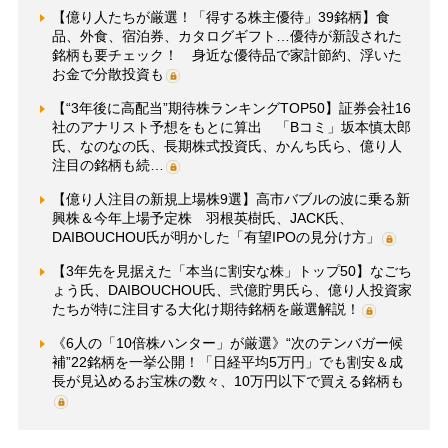
【億り人たちが厳選！「得する株主優待」39銘柄】食
品、外食、宿泊券、カタログギフト…優待が新設された
銘柄も要チェック！ 身近な優待品で家計節約、浮いた
お金で分散投資も
【“3年後に高配当”期待株ランキングTOP50】証券会社16
社のアナリスト予想をもとに算出 「Bコミ」坂本慎太郎
氏、なのなの氏、長期株式投資氏、かんち氏ら、億り人
注目の銘柄も続…
【億り人注目の新規上場株9選】高市バブルの波に乗る新
興株＆今年上場予定株 羽根英樹氏、JACK氏、
DAIBOUCHOU氏が明かした「有望IPOの見分け方」
【3年先を見据えた「本当に割安な株」トップ50】なごち
ょう氏、DAIBOUCHOU氏、弐億貯男氏ら、億り人投資家
たちが特に注目する大化け期待銘柄を厳選解説！
《6人の「10倍株ハンター」が厳選》“次のテンバガー候
補”22銘柄を一挙公開！「日経平均5万円」でも割安＆成
長が見込めるお宝株の数々、10万円以下で買える銘柄も