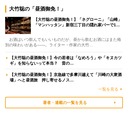
大竹聡の「昼酒御免！」
【大竹聡の昼酒御免！】「ネグローニ」「山崎」
「マンハッタン」新宿三丁目の隠れ家バーで1…
お酒はいつ飲んでもいいものだが、昼から飲むお酒にはまた格
別の味わいがある――。ライター・作家の大竹…
【大竹聡の昼酒御免！】今の若者は「なめろう」や「キヌカツ
ギ」を知らないって本当？ 昔の…
【大竹聡の昼酒御免！】京急線で多摩川越えて「川崎の大衆酒
場」へと昼酒旅 押し寄せるノス…
一覧を見る
著者・連載の一覧を見る