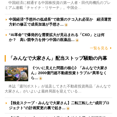
中国経済に精通する中国株投資の第一人者・田代尚機氏のプレ
ミアム連載「チャイナ・リサーチ」。中国企…
中国経済“予想外の低成長”で政策のテコ入れ必至か 経済運営
方針の修正で成長加速が予想さ…
“AI革命”で爆発的な需要拡大が見込まれる「CXO」とは何
か？ 高い競争力を持つ中国の医薬品…
一覧を見る
「みんなで大家さん」配当ストップ騒動の内幕
《ついに見えた問題の核心》「みんなで大家さ
ん」2000億円超不動産投資トラブル“異常なく
ら…
本誌『週刊ポスト』が追及してきた不動産投資商品「みんなで
大家さん」がいよいよ最終局面を迎えている…
【独走スクープ・みんなで大家さん】二転三転した“成田プロ
ジェクト”の計画変更の裏で起き…