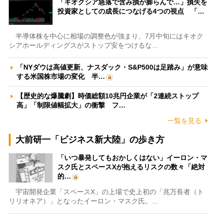
「キオクシア急落で含み損が膨らんで…」損失を
投資家としての成長につなげる4つの視点 「…
半導体株を中心に相場の調整色が強まり、7月中旬にはキオク
シアホールディングスがストップ安をつけるな…
「NYダウは高値更新、ナスダック・S&P500は足踏み」が意味
する米国株市場の変化 半…
【歴史的な爆騰劇】時価総額10兆円企業が「2連続ストップ
高」「制限値幅拡大」の衝撃 フ…
一覧を見る
大前研一「ビジネス新大陸」の歩き方
「いつ暴発してもおかしくはない」イーロン・マ
スク氏とスペースXが抱えるリスクの数々「絶対
的…
宇宙開発企業「スペースX」の上場で史上初の「兆万長者（ト
リリオネア）」となったイーロン・マスク氏。…