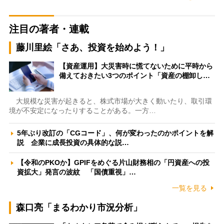
注目の著者・連載
藤川里絵「さあ、投資を始めよう！」
【資産運用】大災害時に慌てないために平時から
備えておきたい3つのポイント「資産の棚卸し…
大規模な災害が起きると、株式市場が大きく動いたり、取引環
境が不安定になったりすることがある。一方…
5年ぶり改訂の「CGコード」、何が変わったのかポイントを解
説 企業に成長投資の具体的な説…
【令和のPKOか】GPIFをめぐる片山財務相の「円資産への投
資拡大」発言の波紋 「国債重視」…
一覧を見る
森口亮「まるわかり市況分析」