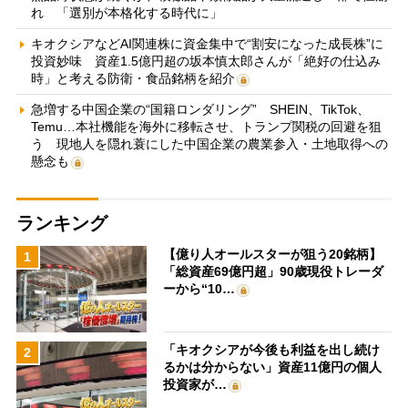
れ 「選別が本格化する時代に」
キオクシアなどAI関連株に資金集中で“割安になった成長株”に
投資妙味 資産1.5億円超の坂本慎太郎さんが「絶好の仕込み
時」と考える防衛・食品銘柄を紹介
急増する中国企業の“国籍ロンダリング” SHEIN、TikTok、
Temu…本社機能を海外に移転させ、トランプ関税の回避を狙
う 現地人を隠れ蓑にした中国企業の農業参入・土地取得への
懸念も
ランキング
【億り人オールスターが狙う20銘柄】
1
「総資産69億円超」90歳現役トレーダ
ーから“10…
「キオクシアが今後も利益を出し続け
2
るかは分からない」資産11億円の個人
投資家が…