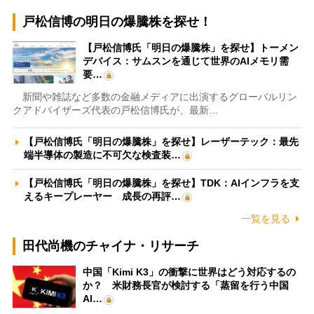
戸松信博の明日の爆騰株を探せ！
【戸松信博氏「明日の爆騰株」を探せ】トーメン
デバイス：サムスンを通じて世界のAIメモリ需
要…
新聞や雑誌など多数の金融メディアに出演するグローバルリン
クアドバイザーズ代表の戸松信博氏が、最新…
【戸松信博氏「明日の爆騰株」を探せ】レーザーテック：最先
端半導体の製造に不可欠な検査装…
【戸松信博氏「明日の爆騰株」を探せ】TDK：AIインフラを支
えるキープレーヤー 成長の再評…
一覧を見る
田代尚機のチャイナ・リサーチ
中国「Kimi K3」の衝撃に世界はどう対応するの
か？ 米財務長官が検討する「蒸留を行う中国
AI…