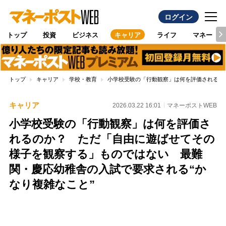
ログイン
トップ
投資
ビジネス
キャリア
ライフ
マネー
トップ
キャリア
学校・教育
小学校受験の「行動観察」は何を評価されるの
キャリア
2026.03.22 16:01
マネーポストWEB
小学校受験の「行動観察」は何を評価さ
れるのか？ ただ「自由に遊ばせてその
様子を観察する」ものではない 最難
関・慶応幼稚舎の入試で要求される“か
なり複雑なこと”
Loaded
:
100.00%
/
Unmute