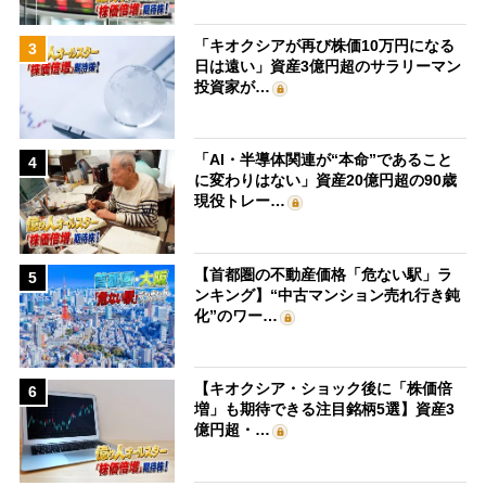
「キオクシアが再び株価10万円になる
3
日は遠い」資産3億円超のサラリーマン
投資家が…
「AI・半導体関連が“本命”であること
4
に変わりはない」資産20億円超の90歳
現役トレー…
【首都圏の不動産価格「危ない駅」ラ
5
ンキング】“中古マンション売れ行き鈍
化”のワー…
【キオクシア・ショック後に「株価倍
6
増」も期待できる注目銘柄5選】資産3
億円超・…