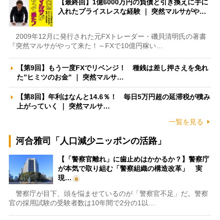
【最終回】1億6000万円の負債と引き換えに手に
入れたプライスレスな経験 ｜ 突然マルサがや…
2009年12月に発行された元FXトレーダー・磯貝清明氏の著書
『突然マルサがやって来た！～FXで10億円稼い…
【第9回】もう一度FXでリベンジ！ 種銭は差し押さえを免れ
た”ヒミツのお金” ｜ 突然マルサ…
【第8回】年利はなんと14.6％！ 毎日5万円超の延滞税が積み
上がっていく ｜ 突然マルサ…
一覧を見る
河合雅司「人口減少ニッポンの活路」
【「警察官離れ」に歯止めはかかるか？】警察庁
が本気で取り組む「警察組織の構造改革」 実
現…
警察庁が目下、頭を悩ませているのが「警察官不足」だ。警察
官の採用試験の受験者数は10年間で2分の1以…