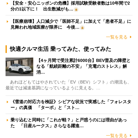
【安全・安心ニッポンの危機】採用試験受験者数は10年間で2
分の1以下に！ 出生数減がも…
【医療崩壊】人口減少で「医師不足」に加えて「患者不足」に
見舞われ地域医療が限界に 今後…
一覧を見る
快適クルマ生活 乗ってみた、使ってみた
【4ヶ月間で受注累計6000台】BEV普及の障壁と
なる「航続距離の不安」「充電のストレス」解
消…
あれほどもてはやされていた「EV（BEV）シフト」の潮流も、
最近では減速基調になっているように見える。…
《雪道の対応力を検証》シビアな状況で実感した「フォレスタ
ー」の真価 「ターボ」と「スト…
乗り込むと同時に「これが軽？」と戸惑うのには理由があっ
た 「日産ルークス」さらなる躍進…
一覧を見る