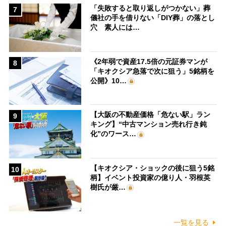
「失敗すると取り返しがつかない」葬
7
儀社の手を借りない「DIY葬」の落とし
穴 素人には…
《2年弱で資産17.5倍の元証券マンが
8
「キオクシア急落で次に狙う」5銘柄を
公開》10…
【大阪の不動産価格「危ない駅」ラン
9
キング】“中古マンション売れ行き鈍
化”のワース…
【キオクシア・ショックの後に狙う5銘
10
柄】イベント投資家の億り人・羽根英
樹氏が厳…
一覧を見る