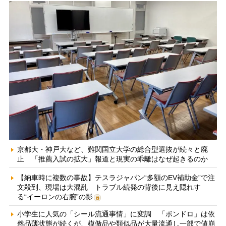
京都大・神戸大など、難関国立大学の総合型選抜が続々と廃
止 「推薦入試の拡大」報道と現実の乖離はなぜ起きるのか
【納車時に複数の事故】テスラジャパン“多額のEV補助金”で注
文殺到、現場は大混乱 トラブル続発の背後に見え隠れす
る“イーロンの右腕”の影
小学生に人気の「シール流通事情」に変調 「ボンドロ」は依
然品薄状態が続くが、模倣品や類似品が大量流通し一部で値崩