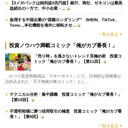
【3メガバンクは純利益5兆円超】銀行、商社、ゼネコンは最高
益続出の一方で、中小企業・…
急増する中国企業の“国籍ロンダリング” SHEIN、TikTok、
Temu…本社機能を海外に移転させ…
一覧を見る
投資ノウハウ満載コミック「俺がカブ番長！」
「売り時」を逃さないトレンド見極め術 投資コ
ミック「俺がカブ番長！」【第11回】
かつて投資情報雑誌「マネーポスト」にて、圧倒的な情報量が
詰め込まれた「天下無敵の株コミック」とし…
テクニカル分析・集中講義 投資コミック「俺がカブ番長！」
【第10回】
不透明相場に勝つ信用取引の極意 投資コミック「俺がカブ番
長！」【第9回】
一覧を見る