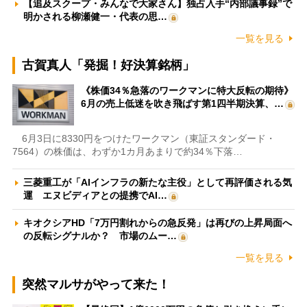
【追及スクープ・みんなで大家さん】独占入手“内部議事録”で
明かされる柳瀬健一・代表の思…
一覧を見る
古賀真人「発掘！好決算銘柄」
《株価34％急落のワークマンに特大反転の期待》
6月の売上低迷を吹き飛ばす第1四半期決算、…
6月3日に8330円をつけたワークマン（東証スタンダード・
7564）の株価は、わずか1カ月あまりで約34％下落…
三菱重工が「AIインフラの新たな主役」として再評価される気
運 エヌビディアとの提携でAI…
キオクシアHD「7万円割れからの急反発」は再びの上昇局面へ
の反転シグナルか？ 市場のムー…
一覧を見る
突然マルサがやって来た！