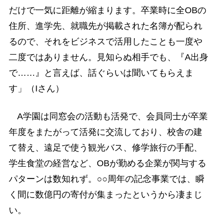
だけで一気に距離が縮まります。卒業時に全OBの
住所、進学先、就職先が掲載された名簿が配られ
るので、それをビジネスで活用したことも一度や
二度ではありません。見知らぬ相手でも、『A出身
で……』と言えば、話ぐらいは聞いてもらえま
す」（Iさん）
A学園は同窓会の活動も活発で、会員同士が卒業
年度をまたがって活発に交流しており、校舎の建
て替え、遠足で使う観光バス、修学旅行の手配、
学生食堂の経営など、OBが勤める企業が関与する
パターンは数知れず。○○周年の記念事業では、瞬
く間に数億円の寄付が集まったというから凄まじ
い。