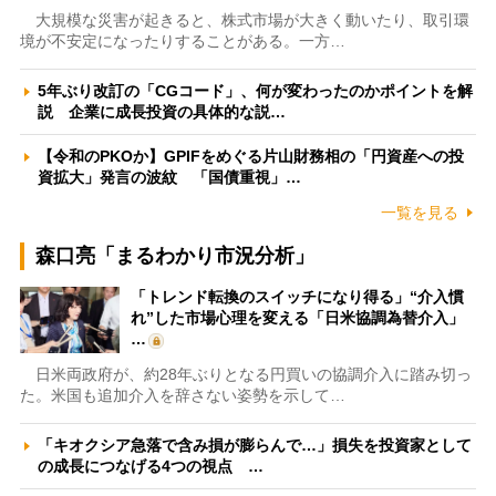
大規模な災害が起きると、株式市場が大きく動いたり、取引環
境が不安定になったりすることがある。一方…
5年ぶり改訂の「CGコード」、何が変わったのかポイントを解
説 企業に成長投資の具体的な説…
【令和のPKOか】GPIFをめぐる片山財務相の「円資産への投
資拡大」発言の波紋 「国債重視」…
一覧を見る
森口亮「まるわかり市況分析」
「トレンド転換のスイッチになり得る」“介入慣
れ”した市場心理を変える「日米協調為替介入」
…
日米両政府が、約28年ぶりとなる円買いの協調介入に踏み切っ
た。米国も追加介入を辞さない姿勢を示して…
「キオクシア急落で含み損が膨らんで…」損失を投資家として
の成長につなげる4つの視点 …