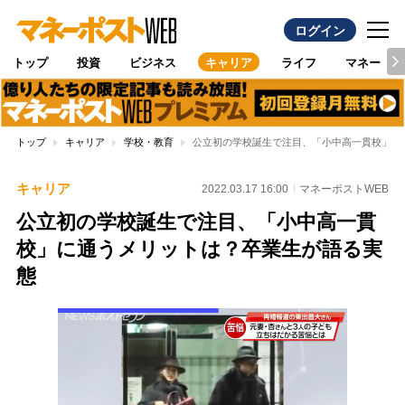
ログイン
トップ
投資
ビジネス
キャリア
ライフ
マネー
トップ
キャリア
学校・教育
公立初の学校誕生で注目、「小中高一貫校」に
キャリア
2022.03.17 16:00
マネーポストWEB
公立初の学校誕生で注目、「小中高一貫
校」に通うメリットは？卒業生が語る実
態