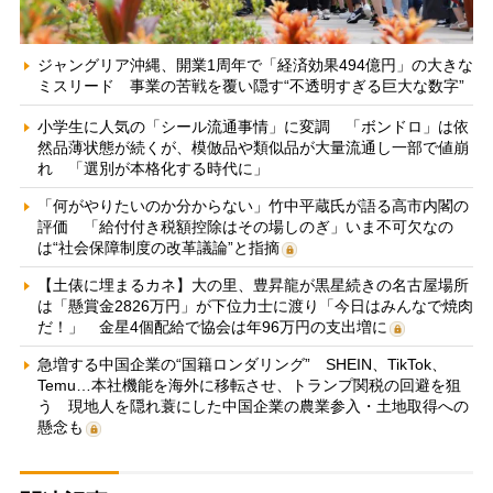
ジャングリア沖縄、開業1周年で「経済効果494億円」の大きな
ミスリード 事業の苦戦を覆い隠す“不透明すぎる巨大な数字”
小学生に人気の「シール流通事情」に変調 「ボンドロ」は依
然品薄状態が続くが、模倣品や類似品が大量流通し一部で値崩
れ 「選別が本格化する時代に」
「何がやりたいのか分からない」竹中平蔵氏が語る高市内閣の
評価 「給付付き税額控除はその場しのぎ」いま不可欠なの
は“社会保障制度の改革議論”と指摘
【土俵に埋まるカネ】大の里、豊昇龍が黒星続きの名古屋場所
は「懸賞金2826万円」が下位力士に渡り「今日はみんなで焼肉
だ！」 金星4個配給で協会は年96万円の支出増に
急増する中国企業の“国籍ロンダリング” SHEIN、TikTok、
Temu…本社機能を海外に移転させ、トランプ関税の回避を狙
う 現地人を隠れ蓑にした中国企業の農業参入・土地取得への
懸念も