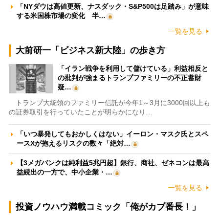
「NYダウは高値更新、ナスダック・S&P500は足踏み」が意味
する米国株市場の変化 半…
一覧を見る
大前研一「ビジネス新大陸」の歩き方
「イラン戦争を利用して儲けている」利益相反と
の批判が強まるトランプファミリーの不正蓄財
疑…
トランプ大統領のファミリー信託が今年1～3月に3000回以上も
の証券取引を行っていたことが明らかになり…
「いつ暴発してもおかしくはない」イーロン・マスク氏とスペ
ースXが抱えるリスクの数々「絶対…
【3メガバンクは純利益5兆円超】銀行、商社、ゼネコンは最高
益続出の一方で、中小企業・…
一覧を見る
投資ノウハウ満載コミック「俺がカブ番長！」