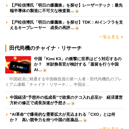
【戸松信博氏「明日の爆騰株」を探せ】レーザーテック：最先
端半導体の製造に不可欠な検査装…
【戸松信博氏「明日の爆騰株」を探せ】TDK：AIインフラを支
えるキープレーヤー 成長の再評…
一覧を見る
田代尚機のチャイナ・リサーチ
中国「Kimi K3」の衝撃に世界はどう対応するの
か？ 米財務長官が検討する「蒸留を行う中国
AI…
中国経済に精通する中国株投資の第一人者・田代尚機氏のプレ
ミアム連載「チャイナ・リサーチ」。中国企…
中国経済“予想外の低成長”で政策のテコ入れ必至か 経済運営
方針の修正で成長加速が予想さ…
“AI革命”で爆発的な需要拡大が見込まれる「CXO」とは何
か？ 高い競争力を持つ中国の医薬品…