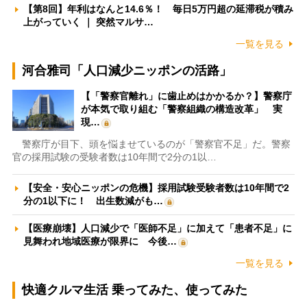
【第8回】年利はなんと14.6％！ 毎日5万円超の延滞税が積み
上がっていく ｜ 突然マルサ…
一覧を見る
河合雅司「人口減少ニッポンの活路」
【「警察官離れ」に歯止めはかかるか？】警察庁
が本気で取り組む「警察組織の構造改革」 実
現…
警察庁が目下、頭を悩ませているのが「警察官不足」だ。警察
官の採用試験の受験者数は10年間で2分の1以…
【安全・安心ニッポンの危機】採用試験受験者数は10年間で2
分の1以下に！ 出生数減がも…
【医療崩壊】人口減少で「医師不足」に加えて「患者不足」に
見舞われ地域医療が限界に 今後…
一覧を見る
快適クルマ生活 乗ってみた、使ってみた