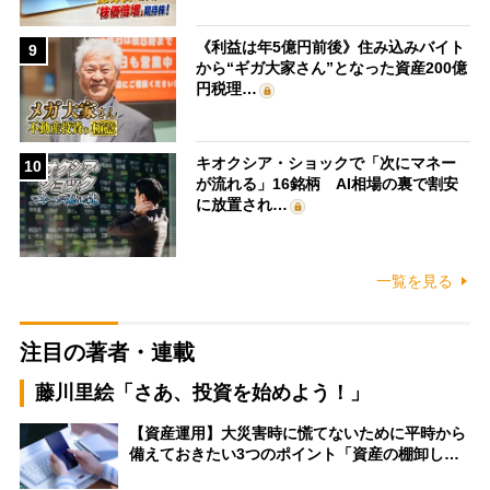
《利益は年5億円前後》住み込みバイト
9
から“ギガ大家さん”となった資産200億
円税理…
キオクシア・ショックで「次にマネー
10
が流れる」16銘柄 AI相場の裏で割安
に放置され…
一覧を見る
注目の著者・連載
藤川里絵「さあ、投資を始めよう！」
【資産運用】大災害時に慌てないために平時から
備えておきたい3つのポイント「資産の棚卸し…