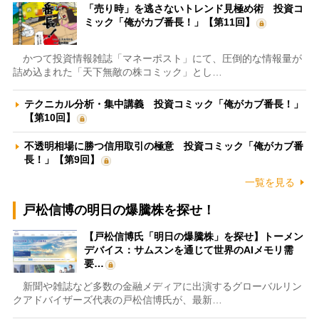
「売り時」を逃さないトレンド見極め術 投資コ
ミック「俺がカブ番長！」【第11回】
かつて投資情報雑誌「マネーポスト」にて、圧倒的な情報量が
詰め込まれた「天下無敵の株コミック」とし…
テクニカル分析・集中講義 投資コミック「俺がカブ番長！」
【第10回】
不透明相場に勝つ信用取引の極意 投資コミック「俺がカブ番
長！」【第9回】
一覧を見る
戸松信博の明日の爆騰株を探せ！
【戸松信博氏「明日の爆騰株」を探せ】トーメン
デバイス：サムスンを通じて世界のAIメモリ需
要…
新聞や雑誌など多数の金融メディアに出演するグローバルリン
クアドバイザーズ代表の戸松信博氏が、最新…