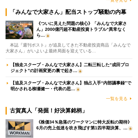
一覧を見る
「みんなで大家さん」配当ストップ騒動の内幕
《ついに見えた問題の核心》「みんなで大家さ
ん」2000億円超不動産投資トラブル“異常なく
ら…
本誌『週刊ポスト』が追及してきた不動産投資商品「みんなで
大家さん」がいよいよ最終局面を迎えている…
【独走スクープ・みんなで大家さん】二転三転した“成田プロ
ジェクト”の計画変更の裏で起き…
【追及スクープ・みんなで大家さん】独占入手“内部議事録”で
明かされる柳瀬健一・代表の思…
一覧を見る
古賀真人「発掘！好決算銘柄」
《株価34％急落のワークマンに特大反転の期待》
6月の売上低迷を吹き飛ばす第1四半期決算、…