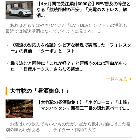
【4ヶ月間で受注累計6000台】BEV普及の障壁と
なる「航続距離の不安」「充電のストレス」解
消…
あれほどもてはやされていた「EV（BEV）シフト」の潮流も、
最近では減速基調になっているように見える。…
《雪道の対応力を検証》シビアな状況で実感した「フォレスタ
ー」の真価 「ターボ」と「スト…
乗り込むと同時に「これが軽？」と戸惑うのには理由があっ
た 「日産ルークス」さらなる躍進…
一覧を見る
大竹聡の「昼酒御免！」
【大竹聡の昼酒御免！】「ネグローニ」「山崎」
「マンハッタン」新宿三丁目の隠れ家バーで1…
お酒はいつ飲んでもいいものだが、昼から飲むお酒にはまた格
別の味わいがある――。ライター・作家の大竹…