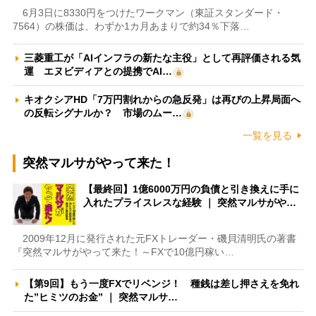
6月3日に8330円をつけたワークマン（東証スタンダード・
7564）の株価は、わずか1カ月あまりで約34％下落…
三菱重工が「AIインフラの新たな主役」として再評価される気
運 エヌビディアとの提携でAI…
キオクシアHD「7万円割れからの急反発」は再びの上昇局面へ
の反転シグナルか？ 市場のムー…
一覧を見る
突然マルサがやって来た！
【最終回】1億6000万円の負債と引き換えに手に
入れたプライスレスな経験 ｜ 突然マルサがや…
2009年12月に発行された元FXトレーダー・磯貝清明氏の著書
『突然マルサがやって来た！～FXで10億円稼い…
【第9回】もう一度FXでリベンジ！ 種銭は差し押さえを免れ
た”ヒミツのお金” ｜ 突然マルサ…