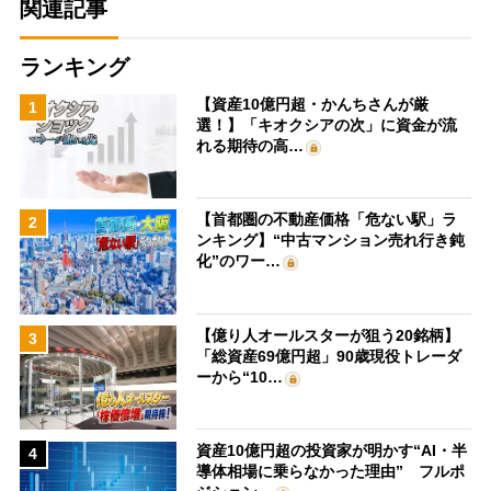
関連記事
ランキング
【資産10億円超・かんちさんが厳
1
選！】「キオクシアの次」に資金が流
れる期待の高…
【首都圏の不動産価格「危ない駅」ラ
2
ンキング】“中古マンション売れ行き鈍
化”のワー…
【億り人オールスターが狙う20銘柄】
3
「総資産69億円超」90歳現役トレーダ
ーから“10…
資産10億円超の投資家が明かす“AI・半
4
導体相場に乗らなかった理由” フルポ