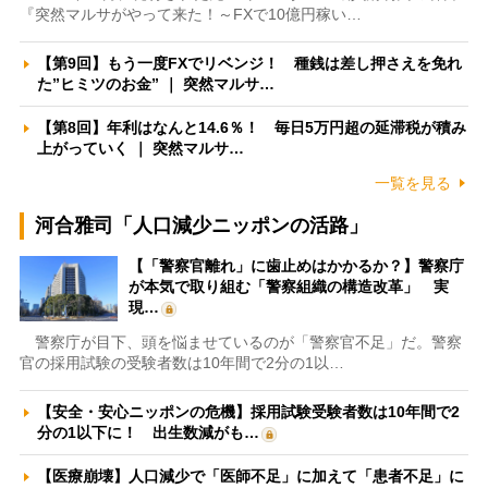
『突然マルサがやって来た！～FXで10億円稼い…
【第9回】もう一度FXでリベンジ！ 種銭は差し押さえを免れ
た”ヒミツのお金” ｜ 突然マルサ…
【第8回】年利はなんと14.6％！ 毎日5万円超の延滞税が積み
上がっていく ｜ 突然マルサ…
一覧を見る
河合雅司「人口減少ニッポンの活路」
【「警察官離れ」に歯止めはかかるか？】警察庁
が本気で取り組む「警察組織の構造改革」 実
現…
警察庁が目下、頭を悩ませているのが「警察官不足」だ。警察
官の採用試験の受験者数は10年間で2分の1以…
【安全・安心ニッポンの危機】採用試験受験者数は10年間で2
分の1以下に！ 出生数減がも…
【医療崩壊】人口減少で「医師不足」に加えて「患者不足」に