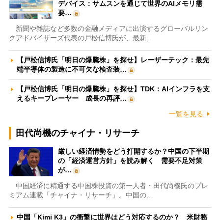
デバイス：サムスンを通じて世界のAIメモリ需
要…
新聞や雑誌など多数の金融メディアに出演するグローバルリン
クアドバイザーズ代表の戸松信博氏が、最新…
【戸松信博氏「明日の爆騰株」を探せ】レーザーテック：最先
端半導体の製造に不可欠な検査装…
【戸松信博氏「明日の爆騰株」を探せ】TDK：AIインフラを支
えるキープレーヤー 成長の再評…
一覧を見る
田代尚機のチャイナ・リサーチ
厳しい経済情勢をどう打開するか？中国の下半期
の「経済運営方針」を読み解く 需要不足対策
が…
中国経済に精通する中国株投資の第一人者・田代尚機氏のプレ
ミアム連載「チャイナ・リサーチ」。中国の…
中国「Kimi K3」の衝撃に世界はどう対応するのか？ 米財務