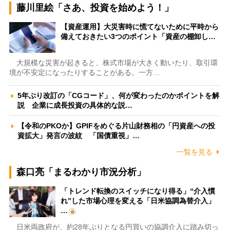
藤川里絵「さあ、投資を始めよう！」
【資産運用】大災害時に慌てないために平時から
備えておきたい3つのポイント「資産の棚卸し…
大規模な災害が起きると、株式市場が大きく動いたり、取引環
境が不安定になったりすることがある。一方…
5年ぶり改訂の「CGコード」、何が変わったのかポイントを解
説 企業に成長投資の具体的な説…
【令和のPKOか】GPIFをめぐる片山財務相の「円資産への投
資拡大」発言の波紋 「国債重視」…
一覧を見る
森口亮「まるわかり市況分析」
「トレンド転換のスイッチになり得る」“介入慣
れ”した市場心理を変える「日米協調為替介入」
…
日米両政府が、約28年ぶりとなる円買いの協調介入に踏み切っ