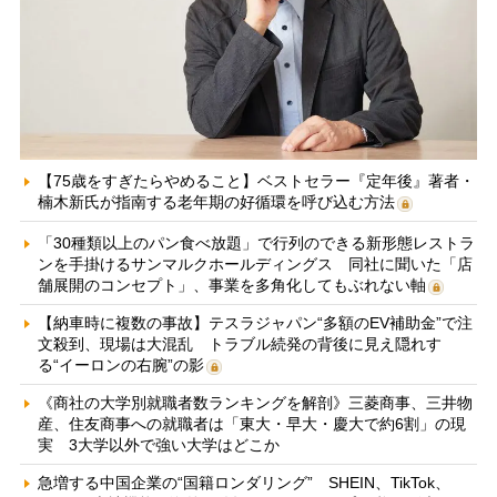
【75歳をすぎたらやめること】ベストセラー『定年後』著者・
楠木新氏が指南する老年期の好循環を呼び込む方法
「30種類以上のパン食べ放題」で行列のできる新形態レストラ
ンを手掛けるサンマルクホールディングス 同社に聞いた「店
舗展開のコンセプト」、事業を多角化してもぶれない軸
【納車時に複数の事故】テスラジャパン“多額のEV補助金”で注
文殺到、現場は大混乱 トラブル続発の背後に見え隠れす
る“イーロンの右腕”の影
《商社の大学別就職者数ランキングを解剖》三菱商事、三井物
産、住友商事への就職者は「東大・早大・慶大で約6割」の現
実 3大学以外で強い大学はどこか
急増する中国企業の“国籍ロンダリング” SHEIN、TikTok、