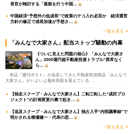
長官が検討する「蒸留を行う中国…
中国経済“予想外の低成長”で政策のテコ入れ必至か 経済運営
方針の修正で成長加速が予想さ…
一覧を見る
「みんなで大家さん」配当ストップ騒動の内幕
《ついに見えた問題の核心》「みんなで大家さ
ん」2000億円超不動産投資トラブル“異常なく
ら…
本誌『週刊ポスト』が追及してきた不動産投資商品「みんなで
大家さん」がいよいよ最終局面を迎えている…
【独走スクープ・みんなで大家さん】二転三転した“成田プロ
ジェクト”の計画変更の裏で起き…
【追及スクープ・みんなで大家さん】独占入手“内部議事録”で
明かされる柳瀬健一・代表の思…
一覧を見る