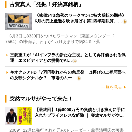
古賀真人「発掘！好決算銘柄」
《株価34％急落のワークマンに特大反転の期待》
6月の売上低迷を吹き飛ばす第1四半期決算、…
6月3日に8330円をつけたワークマン（東証スタンダード・
7564）の株価は、わずか1カ月あまりで約34％下落…
三菱重工が「AIインフラの新たな主役」として再評価される気
運 エヌビディアとの提携でAI…
キオクシアHD「7万円割れからの急反発」は再びの上昇局面へ
の反転シグナルか？ 市場のムー…
一覧を見る
突然マルサがやって来た！
【最終回】1億6000万円の負債と引き換えに手に
入れたプライスレスな経験 ｜ 突然マルサがや…
2009年12月に発行された元FXトレーダー・磯貝清明氏の著書