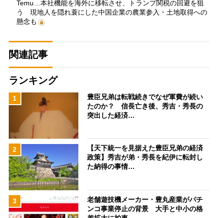
Temu…本社機能を海外に移転させ、トランプ関税の回避を狙
う 現地人を隠れ蓑にした中国企業の農業参入・土地取得への
懸念も
関連記事
ランキング
豊臣兄弟は転戦続きでなぜ軍費が続い
1
たのか？ 信長亡き後、秀吉・秀長の
突出した経済…
【天下統一を見据えた豊臣兄弟の経済
2
政策】秀吉が弟・秀長を紀伊に転封し
た納得の事情…
老舗遊技機メーカー・豊丸産業がパチ
3
ンコ事業停止の背景 大手と中小の格