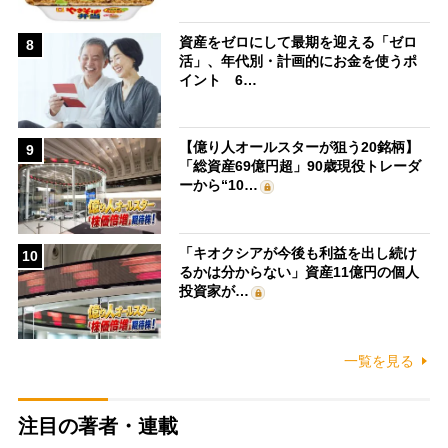
資産をゼロにして最期を迎える「ゼロ
8
活」、年代別・計画的にお金を使うポ
イント 6…
【億り人オールスターが狙う20銘柄】
9
「総資産69億円超」90歳現役トレーダ
ーから“10…
「キオクシアが今後も利益を出し続け
10
るかは分からない」資産11億円の個人
投資家が…
一覧を見る
注目の著者・連載