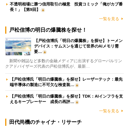
不透明相場に勝つ信用取引の極意 投資コミック「俺がカブ番
長！」【第9回】
一覧を見る
戸松信博の明日の爆騰株を探せ！
【戸松信博氏「明日の爆騰株」を探せ】トーメン
デバイス：サムスンを通じて世界のAIメモリ需
要…
新聞や雑誌など多数の金融メディアに出演するグローバルリン
クアドバイザーズ代表の戸松信博氏が、最新…
【戸松信博氏「明日の爆騰株」を探せ】レーザーテック：最先
端半導体の製造に不可欠な検査装…
【戸松信博氏「明日の爆騰株」を探せ】TDK：AIインフラを支
えるキープレーヤー 成長の再評…
一覧を見る
田代尚機のチャイナ・リサーチ