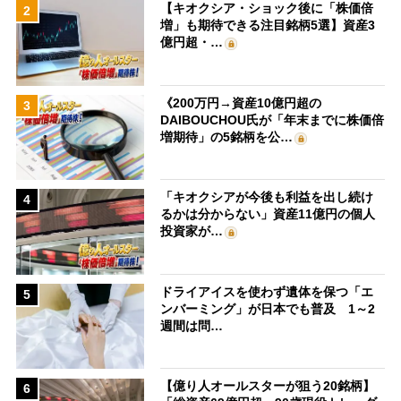
【キオクシア・ショック後に「株価倍
2
増」も期待できる注目銘柄5選】資産3
億円超・…
《200万円→資産10億円超の
3
DAIBOUCHOU氏が「年末までに株価倍
増期待」の5銘柄を公…
「キオクシアが今後も利益を出し続け
4
るかは分からない」資産11億円の個人
投資家が…
ドライアイスを使わず遺体を保つ「エ
5
ンバーミング」が日本でも普及 1～2
週間は問…
【億り人オールスターが狙う20銘柄】
6