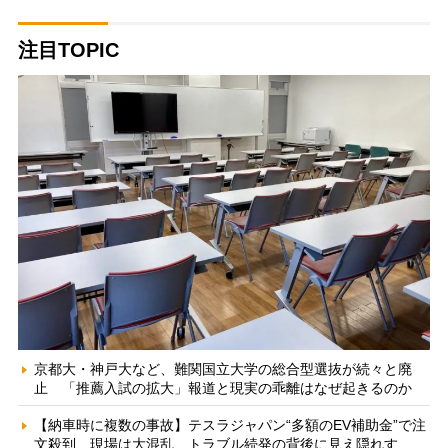
注目TOPIC
京都大・神戸大など、難関国立大学の総合型選抜が続々と廃
止 「推薦入試の拡大」報道と現実の乖離はなぜ起きるのか
【納車時に複数の事故】テスラジャパン“多額のEV補助金”で注
文殺到、現場は大混乱 トラブル続発の背後に見え隠れす