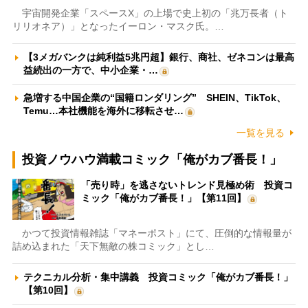
宇宙開発企業「スペースX」の上場で史上初の「兆万長者（ト
リリオネア）」となったイーロン・マスク氏。…
【3メガバンクは純利益5兆円超】銀行、商社、ゼネコンは最高
益続出の一方で、中小企業・…
急増する中国企業の“国籍ロンダリング” SHEIN、TikTok、
Temu…本社機能を海外に移転させ…
一覧を見る
投資ノウハウ満載コミック「俺がカブ番長！」
「売り時」を逃さないトレンド見極め術 投資コ
ミック「俺がカブ番長！」【第11回】
かつて投資情報雑誌「マネーポスト」にて、圧倒的な情報量が
詰め込まれた「天下無敵の株コミック」とし…
テクニカル分析・集中講義 投資コミック「俺がカブ番長！」
【第10回】