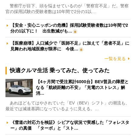
警察庁が目下、頭を悩ませているのが「警察官不足」だ。警察
官の採用試験の受験者数は10年間で2分の1以…
【安全・安心ニッポンの危機】採用試験受験者数は10年間で2
分の1以下に！ 出生数減がも…
【医療崩壊】人口減少で「医師不足」に加えて「患者不足」に
見舞われ地域医療が限界に 今後…
一覧を見る
快適クルマ生活 乗ってみた、使ってみた
【4ヶ月間で受注累計6000台】BEV普及の障壁と
なる「航続距離の不安」「充電のストレス」解
消…
あれほどもてはやされていた「EV（BEV）シフト」の潮流も、
最近では減速基調になっているように見える。…
《雪道の対応力を検証》シビアな状況で実感した「フォレスタ
ー」の真価 「ターボ」と「スト…