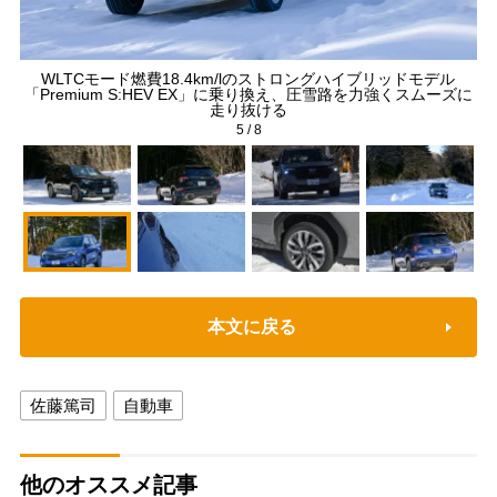
WLTCモード燃費18.4km/lのストロングハイブリッドモデル
発
のト
「Premium S:HEV EX」に乗り換え、圧雪路を力強くスムーズに
ト
走り抜ける
5
/
8
本文に戻る
佐藤篤司
自動車
他のオススメ記事