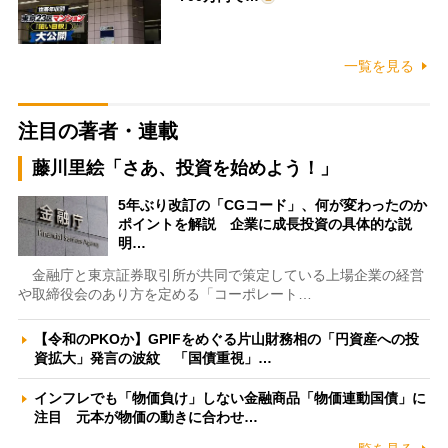
一覧を見る
注目の著者・連載
藤川里絵「さあ、投資を始めよう！」
5年ぶり改訂の「CGコード」、何が変わったのか
ポイントを解説 企業に成長投資の具体的な説
明…
金融庁と東京証券取引所が共同で策定している上場企業の経営
や取締役会のあり方を定める「コーポレート…
【令和のPKOか】GPIFをめぐる片山財務相の「円資産への投
資拡大」発言の波紋 「国債重視」…
インフレでも「物価負け」しない金融商品「物価連動国債」に
注目 元本が物価の動きに合わせ…