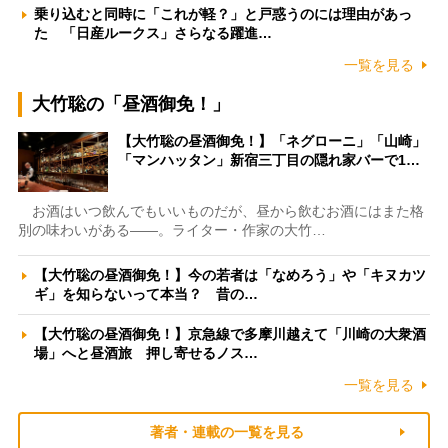
乗り込むと同時に「これが軽？」と戸惑うのには理由があっ
た 「日産ルークス」さらなる躍進…
一覧を見る
大竹聡の「昼酒御免！」
【大竹聡の昼酒御免！】「ネグローニ」「山崎」
「マンハッタン」新宿三丁目の隠れ家バーで1…
お酒はいつ飲んでもいいものだが、昼から飲むお酒にはまた格
別の味わいがある――。ライター・作家の大竹…
【大竹聡の昼酒御免！】今の若者は「なめろう」や「キヌカツ
ギ」を知らないって本当？ 昔の…
【大竹聡の昼酒御免！】京急線で多摩川越えて「川崎の大衆酒
場」へと昼酒旅 押し寄せるノス…
一覧を見る
著者・連載の一覧を見る