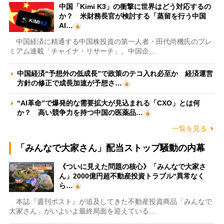
中国「Kimi K3」の衝撃に世界はどう対応するの
か？ 米財務長官が検討する「蒸留を行う中国
AI…
中国経済に精通する中国株投資の第一人者・田代尚機氏のプレ
ミアム連載「チャイナ・リサーチ」。中国企…
中国経済“予想外の低成長”で政策のテコ入れ必至か 経済運営
方針の修正で成長加速が予想さ…
“AI革命”で爆発的な需要拡大が見込まれる「CXO」とは何
か？ 高い競争力を持つ中国の医薬品…
一覧を見る
「みんなで大家さん」配当ストップ騒動の内幕
《ついに見えた問題の核心》「みんなで大家さ
ん」2000億円超不動産投資トラブル“異常なく
ら…
本誌『週刊ポスト』が追及してきた不動産投資商品「みんなで
大家さん」がいよいよ最終局面を迎えている…