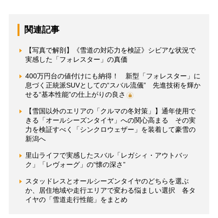
関連記事
【写真で解剖】《雪道の対応力を検証》シビアな状況で
実感した「フォレスター」の真価
400万円台の値付けにも納得！ 新型「フォレスター」に
息づく正統派SUVとしての“スバル流儀” 先進技術を輝か
せる“基本性能”の仕上がりの良さ
【雪国以外のエリアの「クルマの冬対策」】通年使用で
きる「オールシーズンタイヤ」への関心高まる その実
力を検証すべく「シンクロウェザー」を装着して豪雪の
新潟へ
里山ライフで実感したスバル「レガシィ・アウトバッ
ク」「レヴォーグ」の“懐の深さ”
スタッドレスとオールシーズンタイヤのどちらを選ぶ
か、居住地域や走行エリアで変わる悩ましい選択 各タ
イヤの「雪道走行性能」をまとめ