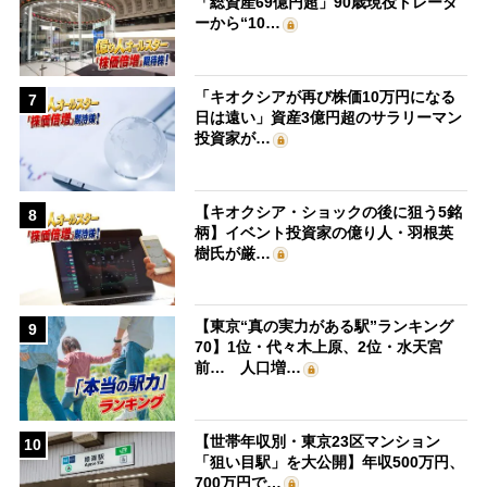
「総資産69億円超」90歳現役トレーダ
ーから“10…
「キオクシアが再び株価10万円になる
7
日は遠い」資産3億円超のサラリーマン
投資家が…
【キオクシア・ショックの後に狙う5銘
8
柄】イベント投資家の億り人・羽根英
樹氏が厳…
【東京“真の実力がある駅”ランキング
9
70】1位・代々木上原、2位・水天宮
前… 人口増…
【世帯年収別・東京23区マンション
10
「狙い目駅」を大公開】年収500万円、
700万円で…