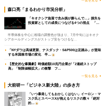
一覧を見る
森口亮「まるわかり市況分析」
「キオクシア急落で含み損が膨らんで…」損失を
投資家としての成長につなげる4つの視点 「…
半導体株を中心に相場の調整色が強まり、7月中旬にはキオク
シアホールディングスがストップ安をつけるな…
「NYダウは高値更新、ナスダック・S&P500は足踏み」が意味
する米国株市場の変化 半…
【歴史的な爆騰劇】時価総額10兆円企業が「2連続ストップ
高」「制限値幅拡大」の衝撃 フ…
一覧を見る
大前研一「ビジネス新大陸」の歩き方
「いつ暴発してもおかしくはない」イーロン・マ
スク氏とスペースXが抱えるリスクの数々「絶対
的…