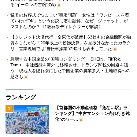
る“イーロンの右腕”の影
猛暑のお葬式で悩ましい“喪服問題” 女性は「ワンピースを着
ていけばOK」という俗説に潜む誤解、なぜ「ジャケット」が
マストなのか？《1級葬祭ディレクターが解説》
【クレジット決済代行・全東信が破産】63社もの金融機関が融
資をしながら「20年以上の粉飾決算」を見抜けなかったカラク
リ 営業現場では“自転車操業”の焦りも表出していた
急増する中国企業の“国籍ロンダリング” SHEIN、TikTok、
Temu…本社機能を海外に移転させ、トランプ関税の回避を狙
う 現地人を隠れ蓑にした中国企業の農業参入・土地取得への
懸念も
ランキング
【首都圏の不動産価格「危ない駅」ラ
1
ンキング】“中古マンション売れ行き鈍
化”のワー…