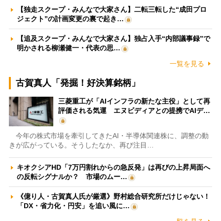
【独走スクープ・みんなで大家さん】二転三転した“成田プロ
ジェクト”の計画変更の裏で起き…
【追及スクープ・みんなで大家さん】独占入手“内部議事録”で
明かされる柳瀬健一・代表の思…
一覧を見る
古賀真人「発掘！好決算銘柄」
三菱重工が「AIインフラの新たな主役」として再
評価される気運 エヌビディアとの提携でAIデ…
今年の株式市場を牽引してきたAI・半導体関連株に、調整の動
きが広がっている。そうしたなか、再び注目…
キオクシアHD「7万円割れからの急反発」は再びの上昇局面へ
の反転シグナルか？ 市場のムー…
《億り人・古賀真人氏が厳選》野村総合研究所だけじゃない！
「DX・省力化・円安」を追い風に…