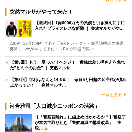
一覧を見る
突然マルサがやって来た！
【最終回】1億6000万円の負債と引き換えに手に
入れたプライスレスな経験 ｜ 突然マルサがや…
2009年12月に発行された元FXトレーダー・磯貝清明氏の著書
『突然マルサがやって来た！～FXで10億円稼い…
【第9回】もう一度FXでリベンジ！ 種銭は差し押さえを免れ
た”ヒミツのお金” ｜ 突然マルサ…
【第8回】年利はなんと14.6％！ 毎日5万円超の延滞税が積み
上がっていく ｜ 突然マルサ…
一覧を見る
河合雅司「人口減少ニッポンの活路」
【「警察官離れ」に歯止めはかかるか？】警察庁
が本気で取り組む「警察組織の構造改革」 実
現…