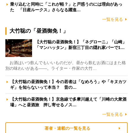
乗り込むと同時に「これが軽？」と戸惑うのには理由があっ
た 「日産ルークス」さらなる躍進…
一覧を見る
大竹聡の「昼酒御免！」
【大竹聡の昼酒御免！】「ネグローニ」「山崎」
「マンハッタン」新宿三丁目の隠れ家バーで1…
お酒はいつ飲んでもいいものだが、昼から飲むお酒にはまた格
別の味わいがある――。ライター・作家の大竹…
【大竹聡の昼酒御免！】今の若者は「なめろう」や「キヌカツ
ギ」を知らないって本当？ 昔の…
【大竹聡の昼酒御免！】京急線で多摩川越えて「川崎の大衆酒
場」へと昼酒旅 押し寄せるノス…
一覧を見る
著者・連載の一覧を見る