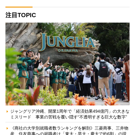
注目TOPIC
ジャングリア沖縄、開業1周年で「経済効果494億円」の大きな
ミスリード 事業の苦戦を覆い隠す“不透明すぎる巨大な数字”
《商社の大学別就職者数ランキングを解剖》三菱商事、三井物
産、住友商事への就職者は「東大・早大・慶大で約6割」の現