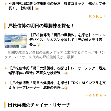
不透明相場に勝つ信用取引の極意 投資コミック「俺がカブ番
長！」【第9回】
一覧を見る
戸松信博の明日の爆騰株を探せ！
【戸松信博氏「明日の爆騰株」を探せ】トーメン
デバイス：サムスンを通じて世界のAIメモリ需
要…
新聞や雑誌など多数の金融メディアに出演するグローバルリン
クアドバイザーズ代表の戸松信博氏が、最新…
【戸松信博氏「明日の爆騰株」を探せ】レーザーテック：最先
端半導体の製造に不可欠な検査装…
【戸松信博氏「明日の爆騰株」を探せ】TDK：AIインフラを支
えるキープレーヤー 成長の再評…
一覧を見る
田代尚機のチャイナ・リサーチ