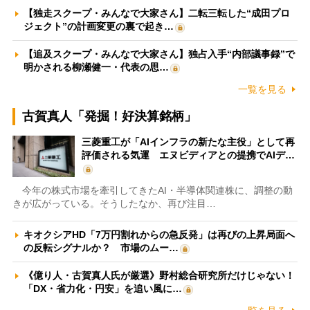
【独走スクープ・みんなで大家さん】二転三転した“成田プロ
ジェクト”の計画変更の裏で起き…
【追及スクープ・みんなで大家さん】独占入手“内部議事録”で
明かされる柳瀬健一・代表の思…
一覧を見る
古賀真人「発掘！好決算銘柄」
三菱重工が「AIインフラの新たな主役」として再
評価される気運 エヌビディアとの提携でAIデ…
今年の株式市場を牽引してきたAI・半導体関連株に、調整の動
きが広がっている。そうしたなか、再び注目…
キオクシアHD「7万円割れからの急反発」は再びの上昇局面へ
の反転シグナルか？ 市場のムー…
《億り人・古賀真人氏が厳選》野村総合研究所だけじゃない！
「DX・省力化・円安」を追い風に…