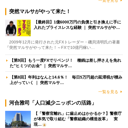
一覧を見る
突然マルサがやって来た！
【最終回】1億6000万円の負債と引き換えに手に
入れたプライスレスな経験 ｜ 突然マルサがや…
2009年12月に発行された元FXトレーダー・磯貝清明氏の著書
『突然マルサがやって来た！～FXで10億円稼い…
【第9回】もう一度FXでリベンジ！ 種銭は差し押さえを免れ
た”ヒミツのお金” ｜ 突然マルサ…
【第8回】年利はなんと14.6％！ 毎日5万円超の延滞税が積み
上がっていく ｜ 突然マルサ…
一覧を見る
河合雅司「人口減少ニッポンの活路」
【「警察官離れ」に歯止めはかかるか？】警察庁
が本気で取り組む「警察組織の構造改革」 実
現…