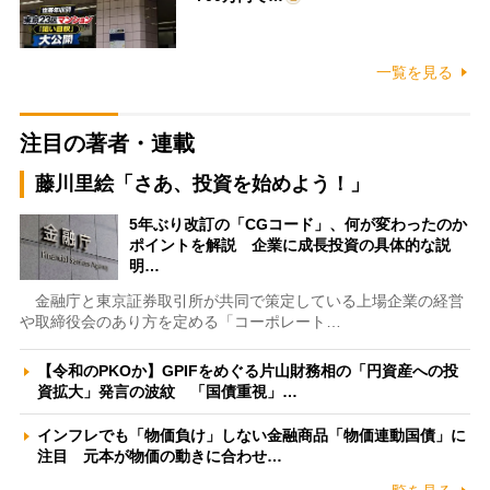
一覧を見る
注目の著者・連載
藤川里絵「さあ、投資を始めよう！」
5年ぶり改訂の「CGコード」、何が変わったのか
ポイントを解説 企業に成長投資の具体的な説
明…
金融庁と東京証券取引所が共同で策定している上場企業の経営
や取締役会のあり方を定める「コーポレート…
【令和のPKOか】GPIFをめぐる片山財務相の「円資産への投
資拡大」発言の波紋 「国債重視」…
インフレでも「物価負け」しない金融商品「物価連動国債」に
注目 元本が物価の動きに合わせ…