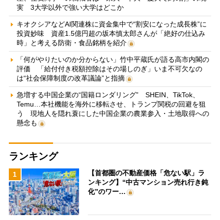
実 3大学以外で強い大学はどこか
キオクシアなどAI関連株に資金集中で“割安になった成長株”に
投資妙味 資産1.5億円超の坂本慎太郎さんが「絶好の仕込み
時」と考える防衛・食品銘柄を紹介
「何がやりたいのか分からない」竹中平蔵氏が語る高市内閣の
評価 「給付付き税額控除はその場しのぎ」いま不可欠なの
は“社会保障制度の改革議論”と指摘
急増する中国企業の“国籍ロンダリング” SHEIN、TikTok、
Temu…本社機能を海外に移転させ、トランプ関税の回避を狙
う 現地人を隠れ蓑にした中国企業の農業参入・土地取得への
懸念も
ランキング
【首都圏の不動産価格「危ない駅」ラ
1
ンキング】“中古マンション売れ行き鈍
化”のワー…