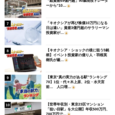
「総資産69億円超」90歳現役トレーダ
ーから“10…
「キオクシアが再び株価10万円になる
7
日は遠い」資産3億円超のサラリーマン
投資家が…
【キオクシア・ショックの後に狙う5銘
8
柄】イベント投資家の億り人・羽根英
樹氏が厳…
【東京“真の実力がある駅”ランキング
9
70】1位・代々木上原、2位・水天宮
前… 人口増…
【世帯年収別・東京23区マンション
10
「狙い目駅」を大公開】年収500万円、
700万円で…