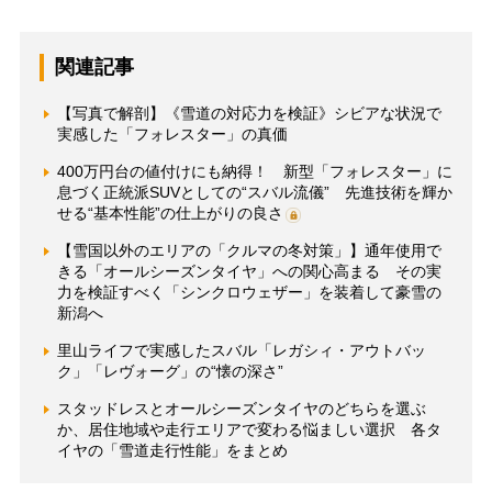
関連記事
【写真で解剖】《雪道の対応力を検証》シビアな状況で
実感した「フォレスター」の真価
400万円台の値付けにも納得！ 新型「フォレスター」に
息づく正統派SUVとしての“スバル流儀” 先進技術を輝か
せる“基本性能”の仕上がりの良さ
【雪国以外のエリアの「クルマの冬対策」】通年使用で
きる「オールシーズンタイヤ」への関心高まる その実
力を検証すべく「シンクロウェザー」を装着して豪雪の
新潟へ
里山ライフで実感したスバル「レガシィ・アウトバッ
ク」「レヴォーグ」の“懐の深さ”
スタッドレスとオールシーズンタイヤのどちらを選ぶ
か、居住地域や走行エリアで変わる悩ましい選択 各タ
イヤの「雪道走行性能」をまとめ