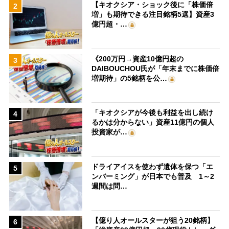
【キオクシア・ショック後に「株価倍
2
増」も期待できる注目銘柄5選】資産3
億円超・…
《200万円→資産10億円超の
3
DAIBOUCHOU氏が「年末までに株価倍
増期待」の5銘柄を公…
「キオクシアが今後も利益を出し続け
4
るかは分からない」資産11億円の個人
投資家が…
ドライアイスを使わず遺体を保つ「エ
5
ンバーミング」が日本でも普及 1～2
週間は問…
【億り人オールスターが狙う20銘柄】
6