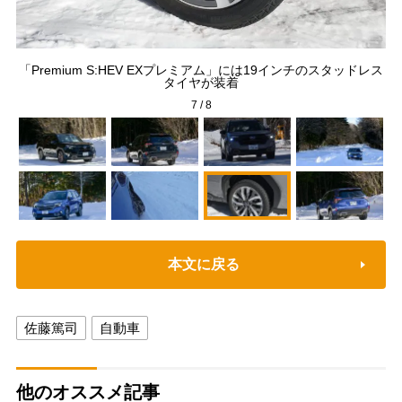
のス
が
「Premium S:HEV EXプレミアム」には19インチのスタッドレス
モー
ォ
タイヤが装着
7
/
8
本文に戻る
佐藤篤司
自動車
他のオススメ記事