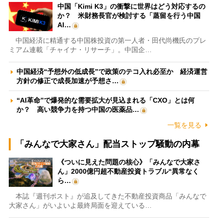
中国「Kimi K3」の衝撃に世界はどう対応するの
か？ 米財務長官が検討する「蒸留を行う中国
AI…
中国経済に精通する中国株投資の第一人者・田代尚機氏のプレ
ミアム連載「チャイナ・リサーチ」。中国企…
中国経済“予想外の低成長”で政策のテコ入れ必至か 経済運営
方針の修正で成長加速が予想さ…
“AI革命”で爆発的な需要拡大が見込まれる「CXO」とは何
か？ 高い競争力を持つ中国の医薬品…
一覧を見る
「みんなで大家さん」配当ストップ騒動の内幕
《ついに見えた問題の核心》「みんなで大家さ
ん」2000億円超不動産投資トラブル“異常なく
ら…
本誌『週刊ポスト』が追及してきた不動産投資商品「みんなで
大家さん」がいよいよ最終局面を迎えている…