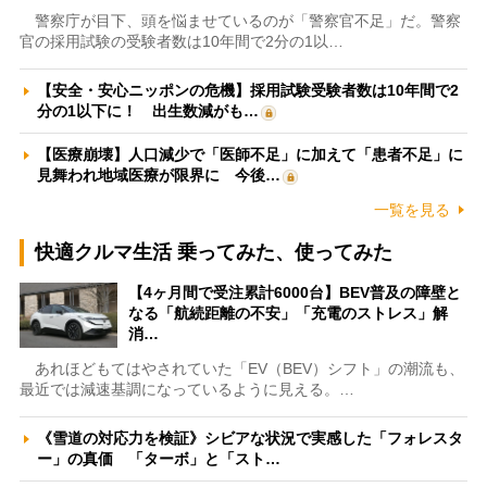
警察庁が目下、頭を悩ませているのが「警察官不足」だ。警察
官の採用試験の受験者数は10年間で2分の1以…
【安全・安心ニッポンの危機】採用試験受験者数は10年間で2
分の1以下に！ 出生数減がも…
【医療崩壊】人口減少で「医師不足」に加えて「患者不足」に
見舞われ地域医療が限界に 今後…
一覧を見る
快適クルマ生活 乗ってみた、使ってみた
【4ヶ月間で受注累計6000台】BEV普及の障壁と
なる「航続距離の不安」「充電のストレス」解
消…
あれほどもてはやされていた「EV（BEV）シフト」の潮流も、
最近では減速基調になっているように見える。…
《雪道の対応力を検証》シビアな状況で実感した「フォレスタ
ー」の真価 「ターボ」と「スト…