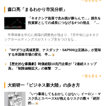
一覧を見る
森口亮「まるわかり市況分析」
「キオクシア急落で含み損が膨らんで…」損失を
投資家としての成長につなげる4つの視点 「…
半導体株を中心に相場の調整色が強まり、7月中旬にはキオク
シアホールディングスがストップ安をつけるな…
「NYダウは高値更新、ナスダック・S&P500は足踏み」が意味
する米国株市場の変化 半…
【歴史的な爆騰劇】時価総額10兆円企業が「2連続ストップ
高」「制限値幅拡大」の衝撃 フ…
一覧を見る
大前研一「ビジネス新大陸」の歩き方
「いつ暴発してもおかしくはない」イーロン・マ
スク氏とスペースXが抱えるリスクの数々「絶対
的…