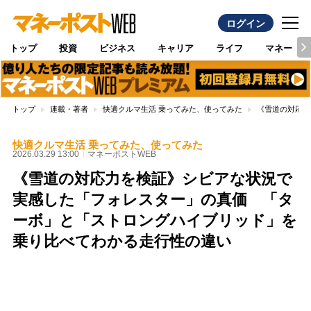
ログイン
トップ
投資
ビジネス
キャリア
ライフ
マネー
トップ
連載・著者
快適クルマ生活 乗ってみた、使ってみた
《雪道の対応力
快適クルマ生活 乗ってみた、使ってみた
2026.03.29 13:00
マネーポストWEB
《雪道の対応力を検証》シビアな状況で
実感した「フォレスター」の真価 「タ
ーボ」と「ストロングハイブリッド」を
乗り比べてわかる走行性の違い
Loaded
:
100.00%
/
Unmute