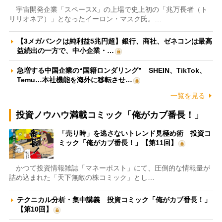
宇宙開発企業「スペースX」の上場で史上初の「兆万長者（ト
リリオネア）」となったイーロン・マスク氏。…
【3メガバンクは純利益5兆円超】銀行、商社、ゼネコンは最高
益続出の一方で、中小企業・…
急増する中国企業の“国籍ロンダリング” SHEIN、TikTok、
Temu…本社機能を海外に移転させ…
一覧を見る
投資ノウハウ満載コミック「俺がカブ番長！」
「売り時」を逃さないトレンド見極め術 投資コ
ミック「俺がカブ番長！」【第11回】
かつて投資情報雑誌「マネーポスト」にて、圧倒的な情報量が
詰め込まれた「天下無敵の株コミック」とし…
テクニカル分析・集中講義 投資コミック「俺がカブ番長！」
【第10回】