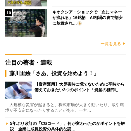
キオクシア・ショックで「次にマネー
10
が流れる」16銘柄 AI相場の裏で割安
に放置され…
一覧を見る
注目の著者・連載
藤川里絵「さあ、投資を始めよう！」
【資産運用】大災害時に慌てないために平時から
備えておきたい3つのポイント「資産の棚卸し…
大規模な災害が起きると、株式市場が大きく動いたり、取引環
境が不安定になったりすることがある。一方…
5年ぶり改訂の「CGコード」、何が変わったのかポイントを解
説 企業に成長投資の具体的な説…