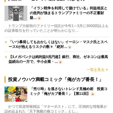
「イラン戦争を利用して儲けている」利益相反と
の批判が強まるトランプファミリーの不正蓄財
疑…
トランプ大統領のファミリー信託が今年1～3月に3000回以上も
の証券取引を行っていたことが明らかになり…
「いつ暴発してもおかしくはない」イーロン・マスク氏とスペ
ースXが抱えるリスクの数々「絶対…
【3メガバンクは純利益5兆円超】銀行、商社、ゼネコンは最高
益続出の一方で、中小企業・…
一覧を見る
投資ノウハウ満載コミック「俺がカブ番長！」
「売り時」を逃さないトレンド見極め術 投資コ
ミック「俺がカブ番長！」【第11回】
かつて投資情報雑誌「マネーポスト」にて、圧倒的な情報量が
詰め込まれた「天下無敵の株コミック」とし…