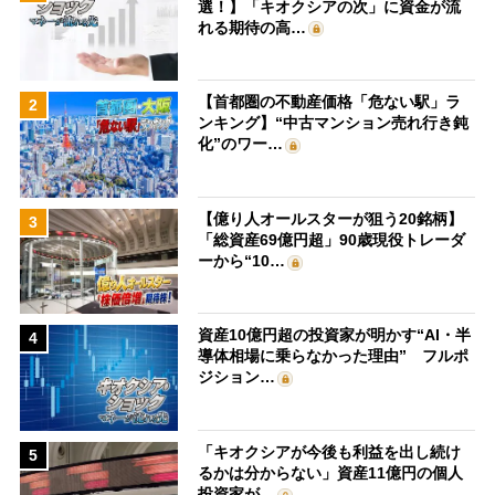
選！】「キオクシアの次」に資金が流
れる期待の高…
【首都圏の不動産価格「危ない駅」ラ
2
ンキング】“中古マンション売れ行き鈍
化”のワー…
【億り人オールスターが狙う20銘柄】
3
「総資産69億円超」90歳現役トレーダ
ーから“10…
資産10億円超の投資家が明かす“AI・半
4
導体相場に乗らなかった理由” フルポ
ジション…
「キオクシアが今後も利益を出し続け
5
るかは分からない」資産11億円の個人
投資家が…