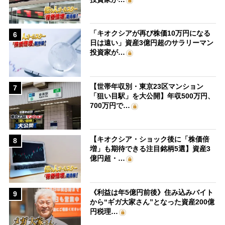
「キオクシアが再び株価10万円になる
6
日は遠い」資産3億円超のサラリーマン
投資家が…
【世帯年収別・東京23区マンション
7
「狙い目駅」を大公開】年収500万円、
700万円で…
【キオクシア・ショック後に「株価倍
8
増」も期待できる注目銘柄5選】資産3
億円超・…
《利益は年5億円前後》住み込みバイト
9
から“ギガ大家さん”となった資産200億
円税理…