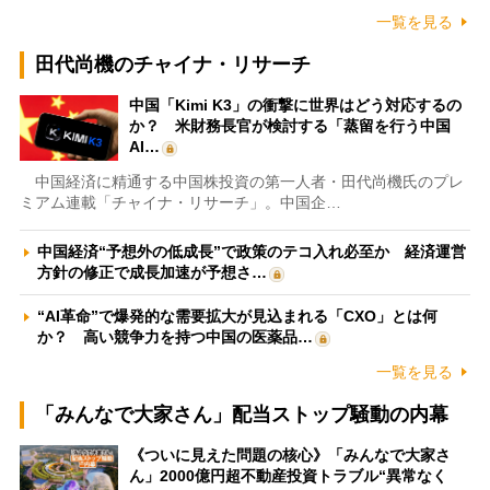
一覧を見る
田代尚機のチャイナ・リサーチ
中国「Kimi K3」の衝撃に世界はどう対応するの
か？ 米財務長官が検討する「蒸留を行う中国
AI…
中国経済に精通する中国株投資の第一人者・田代尚機氏のプレ
ミアム連載「チャイナ・リサーチ」。中国企…
中国経済“予想外の低成長”で政策のテコ入れ必至か 経済運営
方針の修正で成長加速が予想さ…
“AI革命”で爆発的な需要拡大が見込まれる「CXO」とは何
か？ 高い競争力を持つ中国の医薬品…
一覧を見る
「みんなで大家さん」配当ストップ騒動の内幕
《ついに見えた問題の核心》「みんなで大家さ
ん」2000億円超不動産投資トラブル“異常なく