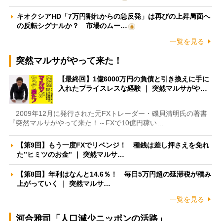
キオクシアHD「7万円割れからの急反発」は再びの上昇局面へ
の反転シグナルか？ 市場のムー…
一覧を見る
突然マルサがやって来た！
【最終回】1億6000万円の負債と引き換えに手に
入れたプライスレスな経験 ｜ 突然マルサがや…
2009年12月に発行された元FXトレーダー・磯貝清明氏の著書
『突然マルサがやって来た！～FXで10億円稼い…
【第9回】もう一度FXでリベンジ！ 種銭は差し押さえを免れ
た”ヒミツのお金” ｜ 突然マルサ…
【第8回】年利はなんと14.6％！ 毎日5万円超の延滞税が積み
上がっていく ｜ 突然マルサ…
一覧を見る
河合雅司「人口減少ニッポンの活路」