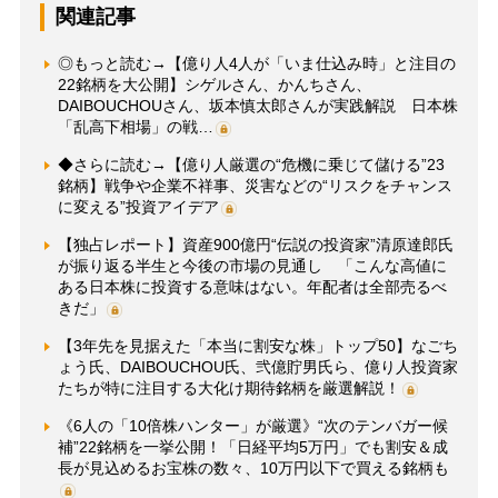
関連記事
◎もっと読む→【億り人4人が「いま仕込み時」と注目の
22銘柄を大公開】シゲルさん、かんちさん、
DAIBOUCHOUさん、坂本慎太郎さんが実践解説 日本株
「乱高下相場」の戦…
◆さらに読む→【億り人厳選の“危機に乗じて儲ける”23
銘柄】戦争や企業不祥事、災害などの“リスクをチャンス
に変える”投資アイデア
【独占レポート】資産900億円“伝説の投資家”清原達郎氏
が振り返る半生と今後の市場の見通し 「こんな高値に
ある日本株に投資する意味はない。年配者は全部売るべ
きだ」
【3年先を見据えた「本当に割安な株」トップ50】なごち
ょう氏、DAIBOUCHOU氏、弐億貯男氏ら、億り人投資家
たちが特に注目する大化け期待銘柄を厳選解説！
《6人の「10倍株ハンター」が厳選》“次のテンバガー候
補”22銘柄を一挙公開！「日経平均5万円」でも割安＆成
長が見込めるお宝株の数々、10万円以下で買える銘柄も