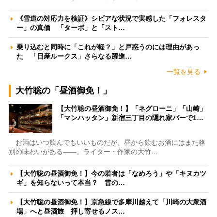
《雪道の対応力を検証》シビアな状況で実感した「フォレスタ
ー」の真価 「ターボ」と「スト…
乗り込むと同時に「これが軽？」と戸惑うのには理由があっ
た 「日産ルークス」さらなる躍進…
一覧を見る
大竹聡の「昼酒御免！」
【大竹聡の昼酒御免！】「ネグローニ」「山崎」
「マンハッタン」新宿三丁目の隠れ家バーで1…
お酒はいつ飲んでもいいものだが、昼から飲むお酒にはまた格
別の味わいがある――。ライター・作家の大竹…
【大竹聡の昼酒御免！】今の若者は「なめろう」や「キヌカツ
ギ」を知らないって本当？ 昔の…
【大竹聡の昼酒御免！】京急線で多摩川越えて「川崎の大衆酒
場」へと昼酒旅 押し寄せるノス…