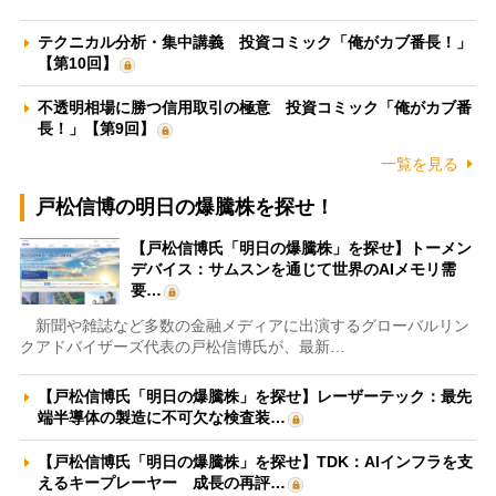
テクニカル分析・集中講義 投資コミック「俺がカブ番長！」
【第10回】
不透明相場に勝つ信用取引の極意 投資コミック「俺がカブ番
長！」【第9回】
一覧を見る
戸松信博の明日の爆騰株を探せ！
【戸松信博氏「明日の爆騰株」を探せ】トーメン
デバイス：サムスンを通じて世界のAIメモリ需
要…
新聞や雑誌など多数の金融メディアに出演するグローバルリン
クアドバイザーズ代表の戸松信博氏が、最新…
【戸松信博氏「明日の爆騰株」を探せ】レーザーテック：最先
端半導体の製造に不可欠な検査装…
【戸松信博氏「明日の爆騰株」を探せ】TDK：AIインフラを支
えるキープレーヤー 成長の再評…