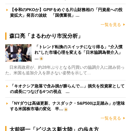
【令和のPKOか】GPIFをめぐる片山財務相の「円資産への投
資拡大」発言の波紋 「国債重視」…
一覧を見る
森口亮「まるわかり市況分析」
「トレンド転換のスイッチになり得る」“介入慣
れ”した市場心理を変える「日米協調為替介入」
…
日米両政府が、約28年ぶりとなる円買いの協調介入に踏み切っ
た。米国も追加介入を辞さない姿勢を示して…
「キオクシア急落で含み損が膨らんで…」損失を投資家として
の成長につなげる4つの視点 …
「NYダウは高値更新、ナスダック・S&P500は足踏み」が意味
する米国株市場の変化 半…
一覧を見る
大前研一「ビジネス新大陸」の歩き方