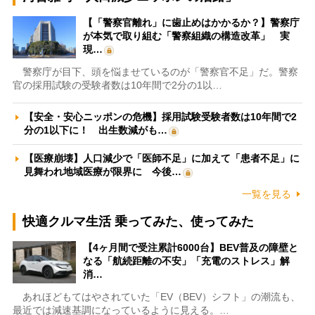
【「警察官離れ」に歯止めはかかるか？】警察庁
が本気で取り組む「警察組織の構造改革」 実
現…
警察庁が目下、頭を悩ませているのが「警察官不足」だ。警察
官の採用試験の受験者数は10年間で2分の1以…
【安全・安心ニッポンの危機】採用試験受験者数は10年間で2
分の1以下に！ 出生数減がも…
【医療崩壊】人口減少で「医師不足」に加えて「患者不足」に
見舞われ地域医療が限界に 今後…
一覧を見る
快適クルマ生活 乗ってみた、使ってみた
【4ヶ月間で受注累計6000台】BEV普及の障壁と
なる「航続距離の不安」「充電のストレス」解
消…
あれほどもてはやされていた「EV（BEV）シフト」の潮流も、
最近では減速基調になっているように見える。…