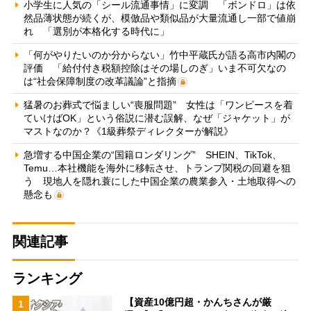
小学生に人気の「シール流通事情」に変調 「ボンドロ」は依
然品薄状態が続くが、模倣品や類似品が大量流通し一部で値崩
れ 「選別が本格化する時代に」
「何がやりたいのか分からない」竹中平蔵氏が語る高市内閣の
評価 「給付付き税額控除はその場しのぎ」いま不可欠なの
は“社会保障制度の改革議論”と指摘
猛暑のお葬式で悩ましい“喪服問題” 女性は「ワンピースを着
ていけばOK」という俗説に潜む誤解、なぜ「ジャケット」が
マストなのか？《1級葬祭ディレクターが解説》
急増する中国企業の“国籍ロンダリング” SHEIN、TikTok、
Temu…本社機能を海外に移転させ、トランプ関税の回避を狙
う 現地人を隠れ蓑にした中国企業の農業参入・土地取得への
懸念も
関連記事
ランキング
【資産10億円超・かんちさんが厳
1