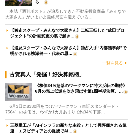
ら…
本誌『週刊ポスト』が追及してきた不動産投資商品「みんなで
大家さん」がいよいよ最終局面を迎えている…
【独走スクープ・みんなで大家さん】二転三転した“成田プロ
ジェクト”の計画変更の裏で起き…
【追及スクープ・みんなで大家さん】独占入手“内部議事録”で
明かされる柳瀬健一・代表の思…
一覧を見る
古賀真人「発掘！好決算銘柄」
《株価34％急落のワークマンに特大反転の期待》
6月の売上低迷を吹き飛ばす第1四半期決算、…
6月3日に8330円をつけたワークマン（東証スタンダード・
7564）の株価は、わずか1カ月あまりで約34％下落…
三菱重工が「AIインフラの新たな主役」として再評価される気
運 エヌビディアとの提携でAI…