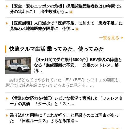
【安全・安心ニッポンの危機】採用試験受験者数は10年間で2
分の1以下に！ 出生数減がも…
【医療崩壊】人口減少で「医師不足」に加えて「患者不足」に
見舞われ地域医療が限界に 今後…
一覧を見る
快適クルマ生活 乗ってみた、使ってみた
【4ヶ月間で受注累計6000台】BEV普及の障壁と
なる「航続距離の不安」「充電のストレス」解
消…
あれほどもてはやされていた「EV（BEV）シフト」の潮流も、
最近では減速基調になっているように見える。…
《雪道の対応力を検証》シビアな状況で実感した「フォレスタ
ー」の真価 「ターボ」と「スト…
乗り込むと同時に「これが軽？」と戸惑うのには理由があっ
た 「日産ルークス」さらなる躍進…