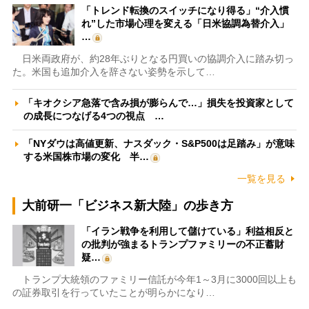
「トレンド転換のスイッチになり得る」“介入慣
れ”した市場心理を変える「日米協調為替介入」
…
日米両政府が、約28年ぶりとなる円買いの協調介入に踏み切っ
た。米国も追加介入を辞さない姿勢を示して…
「キオクシア急落で含み損が膨らんで…」損失を投資家として
の成長につなげる4つの視点 …
「NYダウは高値更新、ナスダック・S&P500は足踏み」が意味
する米国株市場の変化 半…
一覧を見る
大前研一「ビジネス新大陸」の歩き方
「イラン戦争を利用して儲けている」利益相反と
の批判が強まるトランプファミリーの不正蓄財
疑…
トランプ大統領のファミリー信託が今年1～3月に3000回以上も
の証券取引を行っていたことが明らかになり…