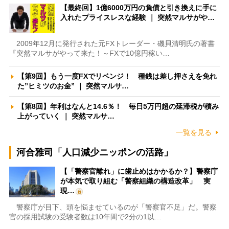
【最終回】1億6000万円の負債と引き換えに手に
入れたプライスレスな経験 ｜ 突然マルサがや…
2009年12月に発行された元FXトレーダー・磯貝清明氏の著書
『突然マルサがやって来た！～FXで10億円稼い…
【第9回】もう一度FXでリベンジ！ 種銭は差し押さえを免れ
た”ヒミツのお金” ｜ 突然マルサ…
【第8回】年利はなんと14.6％！ 毎日5万円超の延滞税が積み
上がっていく ｜ 突然マルサ…
一覧を見る
河合雅司「人口減少ニッポンの活路」
【「警察官離れ」に歯止めはかかるか？】警察庁
が本気で取り組む「警察組織の構造改革」 実
現…
警察庁が目下、頭を悩ませているのが「警察官不足」だ。警察
官の採用試験の受験者数は10年間で2分の1以…