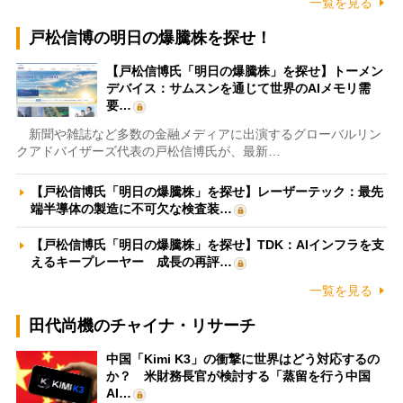
一覧を見る
戸松信博の明日の爆騰株を探せ！
【戸松信博氏「明日の爆騰株」を探せ】トーメン
デバイス：サムスンを通じて世界のAIメモリ需
要…
新聞や雑誌など多数の金融メディアに出演するグローバルリン
クアドバイザーズ代表の戸松信博氏が、最新…
【戸松信博氏「明日の爆騰株」を探せ】レーザーテック：最先
端半導体の製造に不可欠な検査装…
【戸松信博氏「明日の爆騰株」を探せ】TDK：AIインフラを支
えるキープレーヤー 成長の再評…
一覧を見る
田代尚機のチャイナ・リサーチ
中国「Kimi K3」の衝撃に世界はどう対応するの
か？ 米財務長官が検討する「蒸留を行う中国
AI…