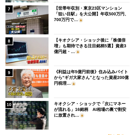
【世帯年収別・東京23区マンション
7
「狙い目駅」を大公開】年収500万円、
700万円で…
【キオクシア・ショック後に「株価倍
8
増」も期待できる注目銘柄5選】資産3
億円超・…
《利益は年5億円前後》住み込みバイト
9
から“ギガ大家さん”となった資産200億
円税理…
キオクシア・ショックで「次にマネー
10
が流れる」16銘柄 AI相場の裏で割安
に放置され…