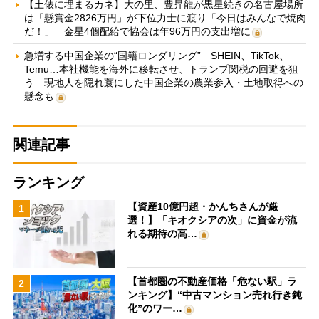
【土俵に埋まるカネ】大の里、豊昇龍が黒星続きの名古屋場所
は「懸賞金2826万円」が下位力士に渡り「今日はみんなで焼肉
だ！」 金星4個配給で協会は年96万円の支出増に
急増する中国企業の“国籍ロンダリング” SHEIN、TikTok、
Temu…本社機能を海外に移転させ、トランプ関税の回避を狙
う 現地人を隠れ蓑にした中国企業の農業参入・土地取得への
懸念も
関連記事
ランキング
【資産10億円超・かんちさんが厳
1
選！】「キオクシアの次」に資金が流
れる期待の高…
【首都圏の不動産価格「危ない駅」ラ
2
ンキング】“中古マンション売れ行き鈍
化”のワー…