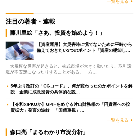
一覧を見る
注目の著者・連載
藤川里絵「さあ、投資を始めよう！」
【資産運用】大災害時に慌てないために平時から
備えておきたい3つのポイント「資産の棚卸し…
大規模な災害が起きると、株式市場が大きく動いたり、取引環
境が不安定になったりすることがある。一方…
5年ぶり改訂の「CGコード」、何が変わったのかポイントを解
説 企業に成長投資の具体的な説…
【令和のPKOか】GPIFをめぐる片山財務相の「円資産への投
資拡大」発言の波紋 「国債重視」…
一覧を見る
森口亮「まるわかり市況分析」