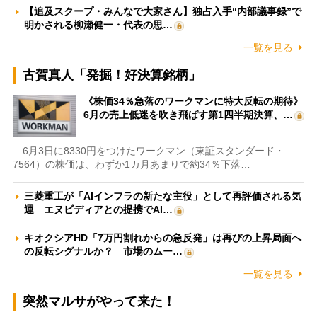
【追及スクープ・みんなで大家さん】独占入手“内部議事録”で
明かされる柳瀬健一・代表の思…
一覧を見る
古賀真人「発掘！好決算銘柄」
《株価34％急落のワークマンに特大反転の期待》
6月の売上低迷を吹き飛ばす第1四半期決算、…
6月3日に8330円をつけたワークマン（東証スタンダード・
7564）の株価は、わずか1カ月あまりで約34％下落…
三菱重工が「AIインフラの新たな主役」として再評価される気
運 エヌビディアとの提携でAI…
キオクシアHD「7万円割れからの急反発」は再びの上昇局面へ
の反転シグナルか？ 市場のムー…
一覧を見る
突然マルサがやって来た！