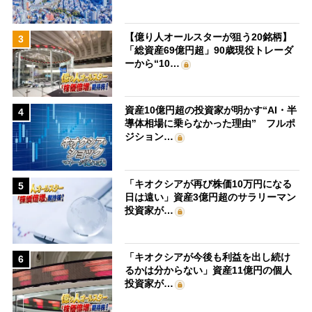
【億り人オールスターが狙う20銘柄】
3
「総資産69億円超」90歳現役トレーダ
ーから“10…
資産10億円超の投資家が明かす“AI・半
4
導体相場に乗らなかった理由” フルポ
ジション…
「キオクシアが再び株価10万円になる
5
日は遠い」資産3億円超のサラリーマン
投資家が…
「キオクシアが今後も利益を出し続け
6
るかは分からない」資産11億円の個人
投資家が…