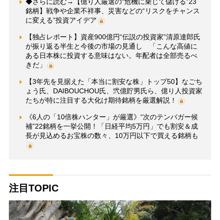
◆さらに読む→【億り人厳選の“危機に乗じて儲ける”23
銘柄】戦争や企業不祥事、災害などの“リスクをチャンス
に変える”投資アイデア
【独占レポート】資産900億円“伝説の投資家”清原達郎氏
が振り返る半生と今後の市場の見通し 「こんな高値に
ある日本株に投資する意味はない。年配者は全部売るべ
きだ」
【3年先を見据えた「本当に割安な株」トップ50】なごち
ょう氏、DAIBOUCHOU氏、弐億貯男氏ら、億り人投資家
たちが特に注目する大化け期待銘柄を厳選解説！
《6人の「10倍株ハンター」が厳選》“次のテンバガー候
補”22銘柄を一挙公開！「日経平均5万円」でも割安＆成
長が見込めるお宝株の数々、10万円以下で買える銘柄も
注目TOPIC