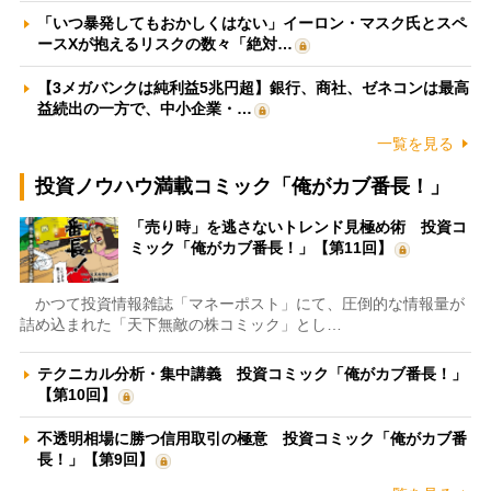
「いつ暴発してもおかしくはない」イーロン・マスク氏とスペ
ースXが抱えるリスクの数々「絶対…
【3メガバンクは純利益5兆円超】銀行、商社、ゼネコンは最高
益続出の一方で、中小企業・…
一覧を見る
投資ノウハウ満載コミック「俺がカブ番長！」
「売り時」を逃さないトレンド見極め術 投資コ
ミック「俺がカブ番長！」【第11回】
かつて投資情報雑誌「マネーポスト」にて、圧倒的な情報量が
詰め込まれた「天下無敵の株コミック」とし…
テクニカル分析・集中講義 投資コミック「俺がカブ番長！」
【第10回】
不透明相場に勝つ信用取引の極意 投資コミック「俺がカブ番
長！」【第9回】