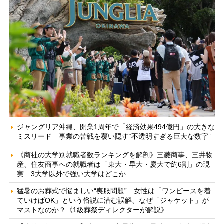
ジャングリア沖縄、開業1周年で「経済効果494億円」の大きな
ミスリード 事業の苦戦を覆い隠す“不透明すぎる巨大な数字”
《商社の大学別就職者数ランキングを解剖》三菱商事、三井物
産、住友商事への就職者は「東大・早大・慶大で約6割」の現
実 3大学以外で強い大学はどこか
猛暑のお葬式で悩ましい“喪服問題” 女性は「ワンピースを着
ていけばOK」という俗説に潜む誤解、なぜ「ジャケット」が
マストなのか？《1級葬祭ディレクターが解説》