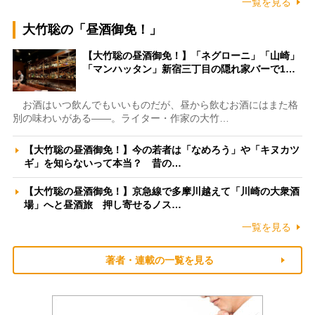
一覧を見る
大竹聡の「昼酒御免！」
【大竹聡の昼酒御免！】「ネグローニ」「山崎」
「マンハッタン」新宿三丁目の隠れ家バーで1…
お酒はいつ飲んでもいいものだが、昼から飲むお酒にはまた格
別の味わいがある――。ライター・作家の大竹…
【大竹聡の昼酒御免！】今の若者は「なめろう」や「キヌカツ
ギ」を知らないって本当？ 昔の…
【大竹聡の昼酒御免！】京急線で多摩川越えて「川崎の大衆酒
場」へと昼酒旅 押し寄せるノス…
一覧を見る
著者・連載の一覧を見る