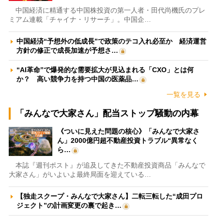
中国経済に精通する中国株投資の第一人者・田代尚機氏のプレ
ミアム連載「チャイナ・リサーチ」。中国企…
中国経済“予想外の低成長”で政策のテコ入れ必至か 経済運営
方針の修正で成長加速が予想さ…
“AI革命”で爆発的な需要拡大が見込まれる「CXO」とは何
か？ 高い競争力を持つ中国の医薬品…
一覧を見る
「みんなで大家さん」配当ストップ騒動の内幕
《ついに見えた問題の核心》「みんなで大家さ
ん」2000億円超不動産投資トラブル“異常なく
ら…
本誌『週刊ポスト』が追及してきた不動産投資商品「みんなで
大家さん」がいよいよ最終局面を迎えている…
【独走スクープ・みんなで大家さん】二転三転した“成田プロ
ジェクト”の計画変更の裏で起き…