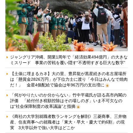
ジャングリア沖縄、開業1周年で「経済効果494億円」の大きな
ミスリード 事業の苦戦を覆い隠す“不透明すぎる巨大な数字”
【土俵に埋まるカネ】大の里、豊昇龍が黒星続きの名古屋場所
は「懸賞金2826万円」が下位力士に渡り「今日はみんなで焼肉
だ！」 金星4個配給で協会は年96万円の支出増に
「何がやりたいのか分からない」竹中平蔵氏が語る高市内閣の
評価 「給付付き税額控除はその場しのぎ」いま不可欠なの
は“社会保障制度の改革議論”と指摘
《商社の大学別就職者数ランキングを解剖》三菱商事、三井物
産、住友商事への就職者は「東大・早大・慶大で約6割」の現
実 3大学以外で強い大学はどこか