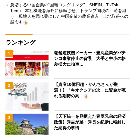
急増する中国企業の“国籍ロンダリング” SHEIN、TikTok、
Temu…本社機能を海外に移転させ、トランプ関税の回避を狙
う 現地人を隠れ蓑にした中国企業の農業参入・土地取得への
懸念も
ランキング
老舗遊技機メーカー・豊丸産業がパチ
1
ンコ事業停止の背景 大手と中小の格
差拡大に拍車…
【資産10億円超・かんちさんが厳
2
選！】「キオクシアの次」に資金が流
れる期待の高…
【天下統一を見据えた豊臣兄弟の経済
3
政策】秀吉が弟・秀長を紀伊に転封し
た納得の事情…