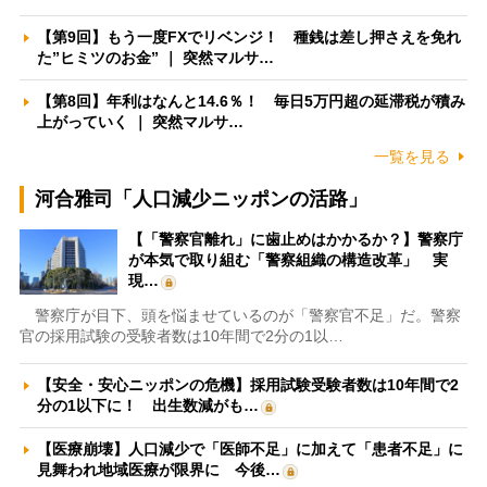
【第9回】もう一度FXでリベンジ！ 種銭は差し押さえを免れ
た”ヒミツのお金” ｜ 突然マルサ…
【第8回】年利はなんと14.6％！ 毎日5万円超の延滞税が積み
上がっていく ｜ 突然マルサ…
一覧を見る
河合雅司「人口減少ニッポンの活路」
【「警察官離れ」に歯止めはかかるか？】警察庁
が本気で取り組む「警察組織の構造改革」 実
現…
警察庁が目下、頭を悩ませているのが「警察官不足」だ。警察
官の採用試験の受験者数は10年間で2分の1以…
【安全・安心ニッポンの危機】採用試験受験者数は10年間で2
分の1以下に！ 出生数減がも…
【医療崩壊】人口減少で「医師不足」に加えて「患者不足」に
見舞われ地域医療が限界に 今後…