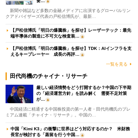
要…
新聞や雑誌など多数の金融メディアに出演するグローバルリン
クアドバイザーズ代表の戸松信博氏が、最新…
【戸松信博氏「明日の爆騰株」を探せ】レーザーテック：最先
端半導体の製造に不可欠な検査装…
【戸松信博氏「明日の爆騰株」を探せ】TDK：AIインフラを支
えるキープレーヤー 成長の再評…
一覧を見る
田代尚機のチャイナ・リサーチ
厳しい経済情勢をどう打開するか？中国の下半期
の「経済運営方針」を読み解く 需要不足対策
が…
中国経済に精通する中国株投資の第一人者・田代尚機氏のプレ
ミアム連載「チャイナ・リサーチ」。中国の…
中国「Kimi K3」の衝撃に世界はどう対応するのか？ 米財務
長官が検討する「蒸留を行う中国…