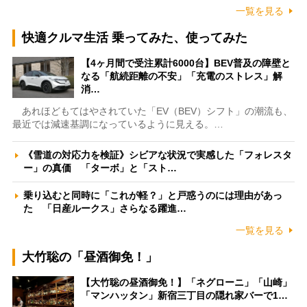
一覧を見る
快適クルマ生活 乗ってみた、使ってみた
【4ヶ月間で受注累計6000台】BEV普及の障壁と
なる「航続距離の不安」「充電のストレス」解
消…
あれほどもてはやされていた「EV（BEV）シフト」の潮流も、
最近では減速基調になっているように見える。…
《雪道の対応力を検証》シビアな状況で実感した「フォレスタ
ー」の真価 「ターボ」と「スト…
乗り込むと同時に「これが軽？」と戸惑うのには理由があっ
た 「日産ルークス」さらなる躍進…
一覧を見る
大竹聡の「昼酒御免！」
【大竹聡の昼酒御免！】「ネグローニ」「山崎」
「マンハッタン」新宿三丁目の隠れ家バーで1…