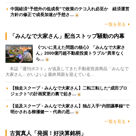
中国経済“予想外の低成長”で政策のテコ入れ必至か 経済運営
方針の修正で成長加速が予想さ…
一覧を見る
「みんなで大家さん」配当ストップ騒動の内幕
《ついに見えた問題の核心》「みんなで大家さ
ん」2000億円超不動産投資トラブル“異常なく
ら…
本誌『週刊ポスト』が追及してきた不動産投資商品「みんなで
大家さん」がいよいよ最終局面を迎えている…
【独走スクープ・みんなで大家さん】二転三転した“成田プロ
ジェクト”の計画変更の裏で起き…
【追及スクープ・みんなで大家さん】独占入手“内部議事録”で
明かされる柳瀬健一・代表の思…
一覧を見る
古賀真人「発掘！好決算銘柄」