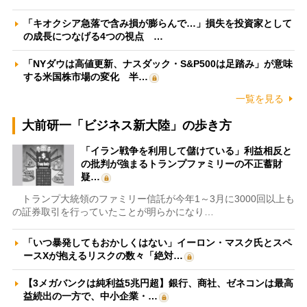
「キオクシア急落で含み損が膨らんで…」損失を投資家として
の成長につなげる4つの視点 …
「NYダウは高値更新、ナスダック・S&P500は足踏み」が意味
する米国株市場の変化 半…
一覧を見る
大前研一「ビジネス新大陸」の歩き方
「イラン戦争を利用して儲けている」利益相反と
の批判が強まるトランプファミリーの不正蓄財
疑…
トランプ大統領のファミリー信託が今年1～3月に3000回以上も
の証券取引を行っていたことが明らかになり…
「いつ暴発してもおかしくはない」イーロン・マスク氏とスペ
ースXが抱えるリスクの数々「絶対…
【3メガバンクは純利益5兆円超】銀行、商社、ゼネコンは最高
益続出の一方で、中小企業・…