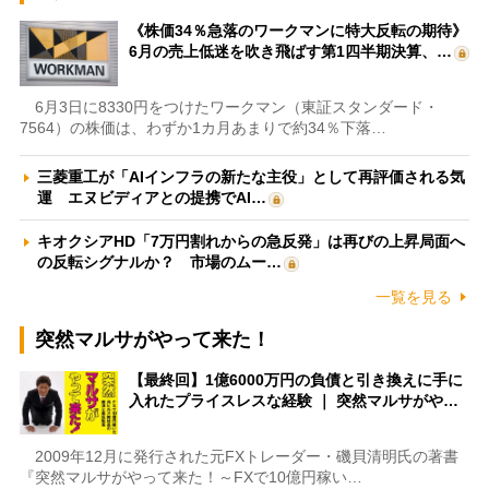
《株価34％急落のワークマンに特大反転の期待》
6月の売上低迷を吹き飛ばす第1四半期決算、…
6月3日に8330円をつけたワークマン（東証スタンダード・
7564）の株価は、わずか1カ月あまりで約34％下落…
三菱重工が「AIインフラの新たな主役」として再評価される気
運 エヌビディアとの提携でAI…
キオクシアHD「7万円割れからの急反発」は再びの上昇局面へ
の反転シグナルか？ 市場のムー…
一覧を見る
突然マルサがやって来た！
【最終回】1億6000万円の負債と引き換えに手に
入れたプライスレスな経験 ｜ 突然マルサがや…
2009年12月に発行された元FXトレーダー・磯貝清明氏の著書
『突然マルサがやって来た！～FXで10億円稼い…