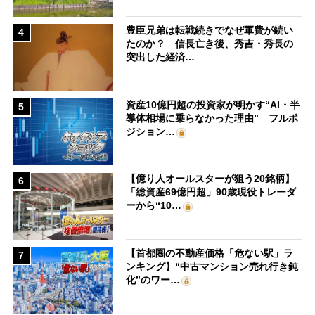
豊臣兄弟は転戦続きでなぜ軍費が続い
4
たのか？ 信長亡き後、秀吉・秀長の
突出した経済…
資産10億円超の投資家が明かす“AI・半
5
導体相場に乗らなかった理由” フルポ
ジション…
【億り人オールスターが狙う20銘柄】
6
「総資産69億円超」90歳現役トレーダ
ーから“10…
【首都圏の不動産価格「危ない駅」ラ
7
ンキング】“中古マンション売れ行き鈍
化”のワー…