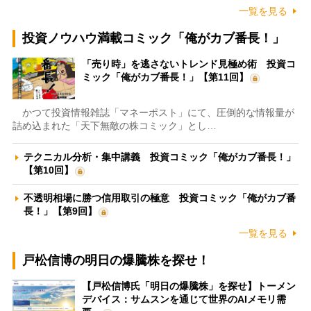
一覧を見る
投資ノウハウ満載コミック「俺がカブ番長！」
「売り時」を逃さないトレンド見極め術 投資コ
ミック「俺がカブ番長！」【第11回】
かつて投資情報雑誌「マネーポスト」にて、圧倒的な情報量が
詰め込まれた「天下無敵の株コミック」とし…
テクニカル分析・集中講義 投資コミック「俺がカブ番長！」
【第10回】
不透明相場に勝つ信用取引の極意 投資コミック「俺がカブ番
長！」【第9回】
一覧を見る
戸松信博の明日の爆騰株を探せ！
【戸松信博氏「明日の爆騰株」を探せ】トーメン
デバイス：サムスンを通じて世界のAIメモリ需