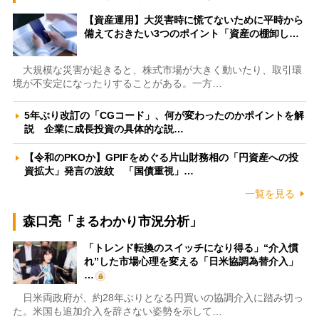
【資産運用】大災害時に慌てないために平時から
備えておきたい3つのポイント「資産の棚卸し…
大規模な災害が起きると、株式市場が大きく動いたり、取引環
境が不安定になったりすることがある。一方…
5年ぶり改訂の「CGコード」、何が変わったのかポイントを解
説 企業に成長投資の具体的な説…
【令和のPKOか】GPIFをめぐる片山財務相の「円資産への投
資拡大」発言の波紋 「国債重視」…
一覧を見る
森口亮「まるわかり市況分析」
「トレンド転換のスイッチになり得る」“介入慣
れ”した市場心理を変える「日米協調為替介入」
…
日米両政府が、約28年ぶりとなる円買いの協調介入に踏み切っ
た。米国も追加介入を辞さない姿勢を示して…