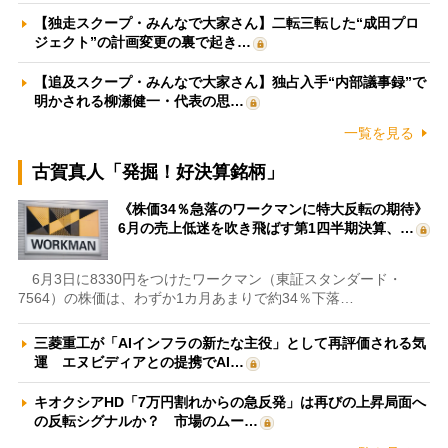
【独走スクープ・みんなで大家さん】二転三転した“成田プロ
ジェクト”の計画変更の裏で起き…
【追及スクープ・みんなで大家さん】独占入手“内部議事録”で
明かされる柳瀬健一・代表の思…
一覧を見る
古賀真人「発掘！好決算銘柄」
《株価34％急落のワークマンに特大反転の期待》
6月の売上低迷を吹き飛ばす第1四半期決算、…
6月3日に8330円をつけたワークマン（東証スタンダード・
7564）の株価は、わずか1カ月あまりで約34％下落…
三菱重工が「AIインフラの新たな主役」として再評価される気
運 エヌビディアとの提携でAI…
キオクシアHD「7万円割れからの急反発」は再びの上昇局面へ
の反転シグナルか？ 市場のムー…