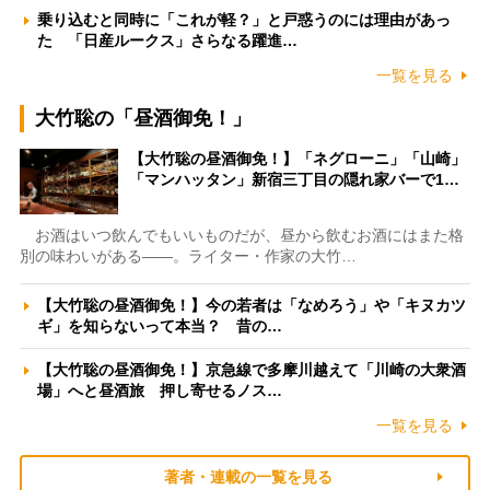
乗り込むと同時に「これが軽？」と戸惑うのには理由があっ
た 「日産ルークス」さらなる躍進…
一覧を見る
大竹聡の「昼酒御免！」
【大竹聡の昼酒御免！】「ネグローニ」「山崎」
「マンハッタン」新宿三丁目の隠れ家バーで1…
お酒はいつ飲んでもいいものだが、昼から飲むお酒にはまた格
別の味わいがある――。ライター・作家の大竹…
【大竹聡の昼酒御免！】今の若者は「なめろう」や「キヌカツ
ギ」を知らないって本当？ 昔の…
【大竹聡の昼酒御免！】京急線で多摩川越えて「川崎の大衆酒
場」へと昼酒旅 押し寄せるノス…
一覧を見る
著者・連載の一覧を見る