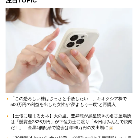
注目TOPIC
「この恐ろしい株はさっさと手放したい…」キオクシア株で
500万円の利益を出した女性が“夢よもう一度”と再購入
【土俵に埋まるカネ】大の里、豊昇龍が黒星続きの名古屋場所
は「懸賞金2826万円」が下位力士に渡り「今日はみんなで焼肉
だ！」 金星4個配給で協会は年96万円の支出増に
「30種類以上のパン食べ放題」で行列のできる新形態レストラ