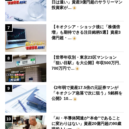
日は遠い」資産3億円超のサラリーマン
投資家が…
【キオクシア・ショック後に「株価倍
7
増」も期待できる注目銘柄5選】資産3
億円超・…
【世帯年収別・東京23区マンション
8
「狙い目駅」を大公開】年収500万円、
700万円で…
《2年弱で資産17.5倍の元証券マンが
9
「キオクシア急落で次に狙う」5銘柄を
公開》10…
「AI・半導体関連が“本命”であること
10
に変わりはない」資産20億円超の90歳
現役トレー…