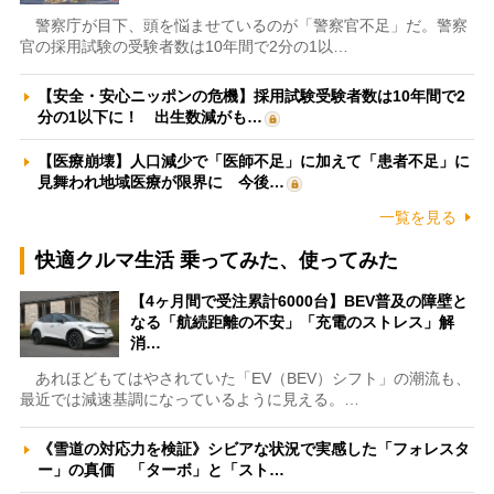
警察庁が目下、頭を悩ませているのが「警察官不足」だ。警察
官の採用試験の受験者数は10年間で2分の1以…
【安全・安心ニッポンの危機】採用試験受験者数は10年間で2
分の1以下に！ 出生数減がも…
【医療崩壊】人口減少で「医師不足」に加えて「患者不足」に
見舞われ地域医療が限界に 今後…
一覧を見る
快適クルマ生活 乗ってみた、使ってみた
【4ヶ月間で受注累計6000台】BEV普及の障壁と
なる「航続距離の不安」「充電のストレス」解
消…
あれほどもてはやされていた「EV（BEV）シフト」の潮流も、
最近では減速基調になっているように見える。…
《雪道の対応力を検証》シビアな状況で実感した「フォレスタ
ー」の真価 「ターボ」と「スト…