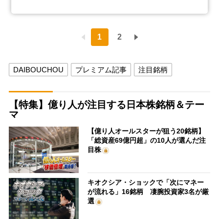
1
2
DAIBOUCHOU
プレミアム記事
注目銘柄
【特集】億り人が注目する日本株銘柄＆テー
マ
【億り人オールスターが狙う20銘柄】
「総資産69億円超」の10人が選んだ注
目株
キオクシア・ショックで「次にマネー
が流れる」16銘柄 凄腕投資家3名が厳
選