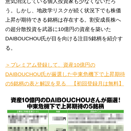
意気消沈している個人投資家も少なくないだろ
う。しかし、地政学リスクが続く状況下でも株価
上昇が期待できる銘柄は存在する。割安成長株へ
の超分散投資を武器に10億円の資産を築いた
DAIBOUCHOU氏が目を向ける注目5銘柄を紹介す
る。
＞プレミアム登録して、資産10億円の
DAIBOUCHOU氏が厳選した中東危機下で上昇期待
の5銘柄の表と解説を見る 【初回登録月は無料】