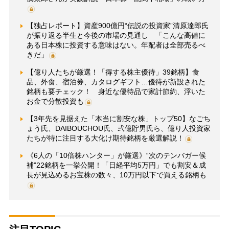
【独占レポート】資産900億円“伝説の投資家”清原達郎氏
が振り返る半生と今後の市場の見通し 「こんな高値に
ある日本株に投資する意味はない。年配者は全部売るべ
きだ」
【億り人たちが厳選！「得する株主優待」39銘柄】食
品、外食、宿泊券、カタログギフト…優待が新設された
銘柄も要チェック！ 身近な優待品で家計節約、浮いた
お金で分散投資も
【3年先を見据えた「本当に割安な株」トップ50】なごち
ょう氏、DAIBOUCHOU氏、弐億貯男氏ら、億り人投資家
たちが特に注目する大化け期待銘柄を厳選解説！
《6人の「10倍株ハンター」が厳選》“次のテンバガー候
補”22銘柄を一挙公開！「日経平均5万円」でも割安＆成
長が見込めるお宝株の数々、10万円以下で買える銘柄も