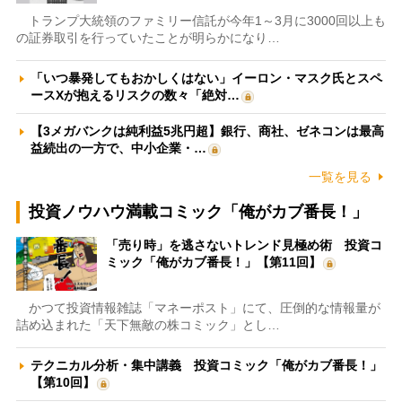
トランプ大統領のファミリー信託が今年1～3月に3000回以上も
の証券取引を行っていたことが明らかになり…
「いつ暴発してもおかしくはない」イーロン・マスク氏とスペ
ースXが抱えるリスクの数々「絶対…
【3メガバンクは純利益5兆円超】銀行、商社、ゼネコンは最高
益続出の一方で、中小企業・…
一覧を見る
投資ノウハウ満載コミック「俺がカブ番長！」
「売り時」を逃さないトレンド見極め術 投資コ
ミック「俺がカブ番長！」【第11回】
かつて投資情報雑誌「マネーポスト」にて、圧倒的な情報量が
詰め込まれた「天下無敵の株コミック」とし…
テクニカル分析・集中講義 投資コミック「俺がカブ番長！」
【第10回】