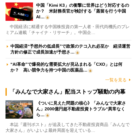
中国「Kimi K3」の衝撃に世界はどう対応するの
か？ 米財務長官が検討する「蒸留を行う中国
AI…
中国経済に精通する中国株投資の第一人者・田代尚機氏のプレ
ミアム連載「チャイナ・リサーチ」。中国企…
中国経済“予想外の低成長”で政策のテコ入れ必至か 経済運営
方針の修正で成長加速が予想さ…
“AI革命”で爆発的な需要拡大が見込まれる「CXO」とは何
か？ 高い競争力を持つ中国の医薬品…
一覧を見る
「みんなで大家さん」配当ストップ騒動の内幕
《ついに見えた問題の核心》「みんなで大家さ
ん」2000億円超不動産投資トラブル“異常なく
ら…
本誌『週刊ポスト』が追及してきた不動産投資商品「みんなで
大家さん」がいよいよ最終局面を迎えている…