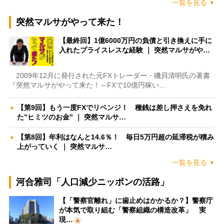
一覧を見る
突然マルサがやって来た！
【最終回】1億6000万円の負債と引き換えに手に
入れたプライスレスな経験 ｜ 突然マルサがや…
2009年12月に発行された元FXトレーダー・磯貝清明氏の著書
『突然マルサがやって来た！～FXで10億円稼い…
【第9回】もう一度FXでリベンジ！ 種銭は差し押さえを免れ
た”ヒミツのお金” ｜ 突然マルサ…
【第8回】年利はなんと14.6％！ 毎日5万円超の延滞税が積み
上がっていく ｜ 突然マルサ…
一覧を見る
河合雅司「人口減少ニッポンの活路」
【「警察官離れ」に歯止めはかかるか？】警察庁
が本気で取り組む「警察組織の構造改革」 実
現…