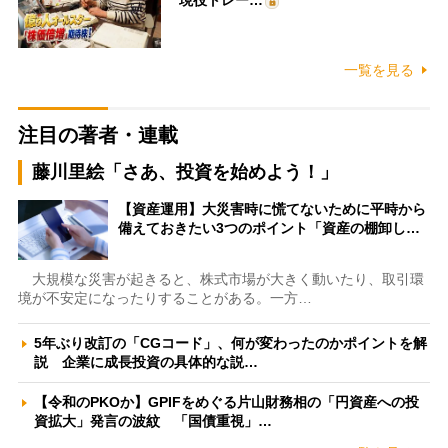
一覧を見る
注目の著者・連載
藤川里絵「さあ、投資を始めよう！」
【資産運用】大災害時に慌てないために平時から
備えておきたい3つのポイント「資産の棚卸し…
大規模な災害が起きると、株式市場が大きく動いたり、取引環
境が不安定になったりすることがある。一方…
5年ぶり改訂の「CGコード」、何が変わったのかポイントを解
説 企業に成長投資の具体的な説…
【令和のPKOか】GPIFをめぐる片山財務相の「円資産への投
資拡大」発言の波紋 「国債重視」…