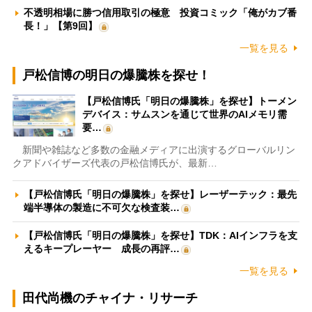
不透明相場に勝つ信用取引の極意 投資コミック「俺がカブ番
長！」【第9回】
一覧を見る
戸松信博の明日の爆騰株を探せ！
【戸松信博氏「明日の爆騰株」を探せ】トーメン
デバイス：サムスンを通じて世界のAIメモリ需
要…
新聞や雑誌など多数の金融メディアに出演するグローバルリン
クアドバイザーズ代表の戸松信博氏が、最新…
【戸松信博氏「明日の爆騰株」を探せ】レーザーテック：最先
端半導体の製造に不可欠な検査装…
【戸松信博氏「明日の爆騰株」を探せ】TDK：AIインフラを支
えるキープレーヤー 成長の再評…
一覧を見る
田代尚機のチャイナ・リサーチ