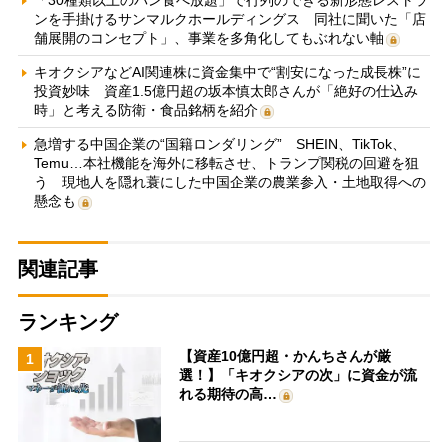
ンを手掛けるサンマルクホールディングス 同社に聞いた「店
舗展開のコンセプト」、事業を多角化してもぶれない軸
キオクシアなどAI関連株に資金集中で“割安になった成長株”に
投資妙味 資産1.5億円超の坂本慎太郎さんが「絶好の仕込み
時」と考える防衛・食品銘柄を紹介
急増する中国企業の“国籍ロンダリング” SHEIN、TikTok、
Temu…本社機能を海外に移転させ、トランプ関税の回避を狙
う 現地人を隠れ蓑にした中国企業の農業参入・土地取得への
懸念も
関連記事
ランキング
【資産10億円超・かんちさんが厳
1
選！】「キオクシアの次」に資金が流
れる期待の高…