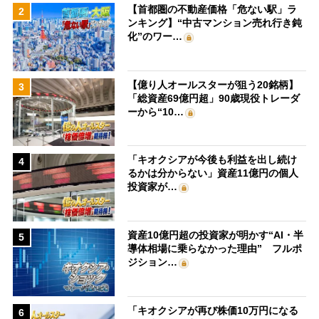
【首都圏の不動産価格「危ない駅」ラ
2
ンキング】“中古マンション売れ行き鈍
化”のワー…
【億り人オールスターが狙う20銘柄】
3
「総資産69億円超」90歳現役トレーダ
ーから“10…
「キオクシアが今後も利益を出し続け
4
るかは分からない」資産11億円の個人
投資家が…
資産10億円超の投資家が明かす“AI・半
5
導体相場に乗らなかった理由” フルポ
ジション…
「キオクシアが再び株価10万円になる
6