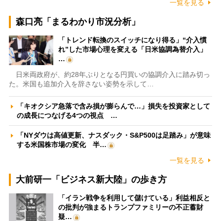
一覧を見る
森口亮「まるわかり市況分析」
「トレンド転換のスイッチになり得る」“介入慣
れ”した市場心理を変える「日米協調為替介入」
…
日米両政府が、約28年ぶりとなる円買いの協調介入に踏み切っ
た。米国も追加介入を辞さない姿勢を示して…
「キオクシア急落で含み損が膨らんで…」損失を投資家として
の成長につなげる4つの視点 …
「NYダウは高値更新、ナスダック・S&P500は足踏み」が意味
する米国株市場の変化 半…
一覧を見る
大前研一「ビジネス新大陸」の歩き方
「イラン戦争を利用して儲けている」利益相反と
の批判が強まるトランプファミリーの不正蓄財
疑…