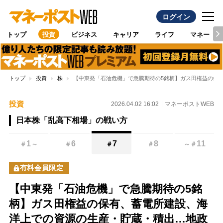
ログイン
トップ
投資
ビジネス
キャリア
ライフ
マネー
トップ
投資
株
【中東発「石油危機」で急騰期待の5銘柄】ガス田権益の保有
投資
2026.04.02 16:02
マネーポストWEB
日本株「乱高下相場」の戦い方
1
6
7
8
11
＃
～
＃
＃
＃
～
＃
有料会員限定
【中東発「石油危機」で急騰期待の5銘
柄】ガス田権益の保有、蓄電所建設、海
洋上での資源の生産・貯蔵・積出…地政