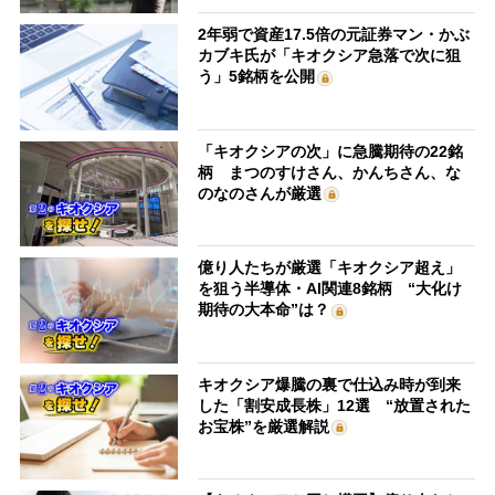
2年弱で資産17.5倍の元証券マン・かぶ
カブキ氏が「キオクシア急落で次に狙
う」5銘柄を公開
「キオクシアの次」に急騰期待の22銘
柄 まつのすけさん、かんちさん、な
のなのさんが厳選
億り人たちが厳選「キオクシア超え」
を狙う半導体・AI関連8銘柄 “大化け
期待の大本命”は？
キオクシア爆騰の裏で仕込み時が到来
した「割安成長株」12選 “放置された
お宝株”を厳選解説