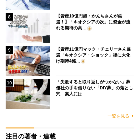
【資産10億円超・かんちさんが厳
8
選！】「キオクシアの次」に資金が流
れる期待の高…
【資産11億円マック・チェリーさん厳
9
選「キオクシア・ショック」後に大化
け期待4銘…
「失敗すると取り返しがつかない」葬
10
儀社の手を借りない「DIY葬」の落とし
穴 素人には…
一覧を見る
注目の著者・連載