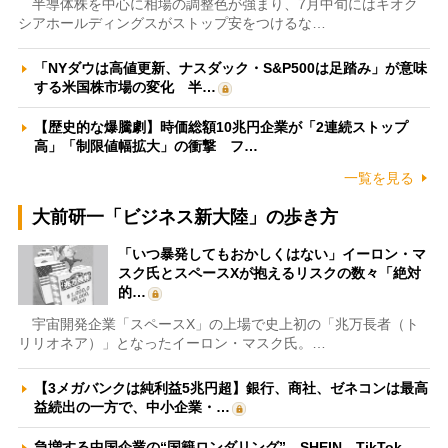
半導体株を中心に相場の調整色が強まり、7月中旬にはキオク
シアホールディングスがストップ安をつけるな…
「NYダウは高値更新、ナスダック・S&P500は足踏み」が意味
する米国株市場の変化 半…
【歴史的な爆騰劇】時価総額10兆円企業が「2連続ストップ
高」「制限値幅拡大」の衝撃 フ…
一覧を見る
大前研一「ビジネス新大陸」の歩き方
「いつ暴発してもおかしくはない」イーロン・マ
スク氏とスペースXが抱えるリスクの数々「絶対
的…
宇宙開発企業「スペースX」の上場で史上初の「兆万長者（ト
リリオネア）」となったイーロン・マスク氏。…
【3メガバンクは純利益5兆円超】銀行、商社、ゼネコンは最高
益続出の一方で、中小企業・…
急増する中国企業の“国籍ロンダリング” SHEIN、TikTok、