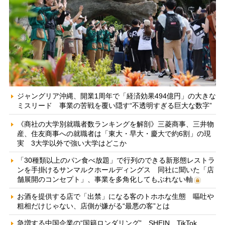
ジャングリア沖縄、開業1周年で「経済効果494億円」の大きな
ミスリード 事業の苦戦を覆い隠す“不透明すぎる巨大な数字”
《商社の大学別就職者数ランキングを解剖》三菱商事、三井物
産、住友商事への就職者は「東大・早大・慶大で約6割」の現
実 3大学以外で強い大学はどこか
「30種類以上のパン食べ放題」で行列のできる新形態レストラ
ンを手掛けるサンマルクホールディングス 同社に聞いた「店
舗展開のコンセプト」、事業を多角化してもぶれない軸
お酒を提供する店で「出禁」になる客のトホホな生態 嘔吐や
粗相だけじゃない、店側が嫌がる“最悪の客”とは
急増する中国企業の“国籍ロンダリング” SHEIN、TikTok、