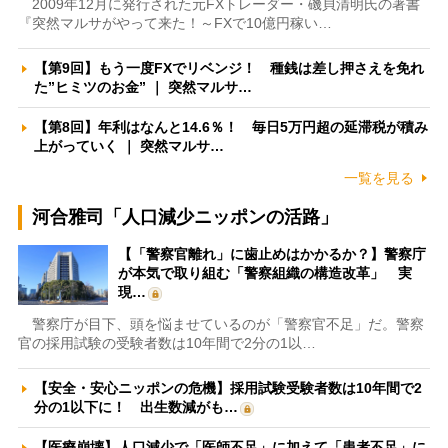
2009年12月に発行された元FXトレーダー・磯貝清明氏の著書
『突然マルサがやって来た！～FXで10億円稼い…
【第9回】もう一度FXでリベンジ！ 種銭は差し押さえを免れ
た”ヒミツのお金” ｜ 突然マルサ…
【第8回】年利はなんと14.6％！ 毎日5万円超の延滞税が積み
上がっていく ｜ 突然マルサ…
一覧を見る
河合雅司「人口減少ニッポンの活路」
【「警察官離れ」に歯止めはかかるか？】警察庁
が本気で取り組む「警察組織の構造改革」 実
現…
警察庁が目下、頭を悩ませているのが「警察官不足」だ。警察
官の採用試験の受験者数は10年間で2分の1以…
【安全・安心ニッポンの危機】採用試験受験者数は10年間で2
分の1以下に！ 出生数減がも…
【医療崩壊】人口減少で「医師不足」に加えて「患者不足」に