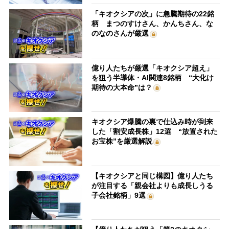
「キオクシアの次」に急騰期待の22銘
柄 まつのすけさん、かんちさん、な
のなのさんが厳選
億り人たちが厳選「キオクシア超え」
を狙う半導体・AI関連8銘柄 “大化け
期待の大本命”は？
キオクシア爆騰の裏で仕込み時が到来
した「割安成長株」12選 “放置された
お宝株”を厳選解説
【キオクシアと同じ構図】億り人たち
が注目する「親会社よりも成長しうる
子会社銘柄」9選