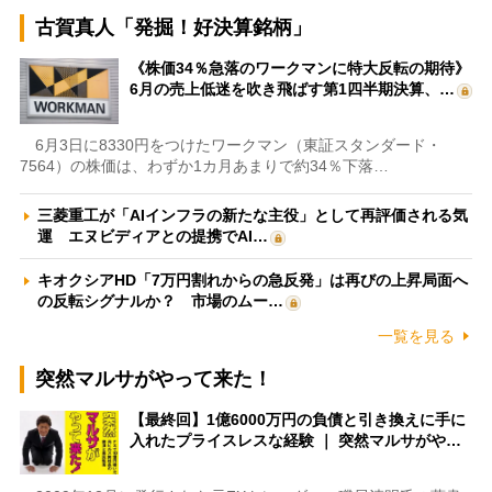
古賀真人「発掘！好決算銘柄」
《株価34％急落のワークマンに特大反転の期待》
6月の売上低迷を吹き飛ばす第1四半期決算、…
6月3日に8330円をつけたワークマン（東証スタンダード・
7564）の株価は、わずか1カ月あまりで約34％下落…
三菱重工が「AIインフラの新たな主役」として再評価される気
運 エヌビディアとの提携でAI…
キオクシアHD「7万円割れからの急反発」は再びの上昇局面へ
の反転シグナルか？ 市場のムー…
一覧を見る
突然マルサがやって来た！
【最終回】1億6000万円の負債と引き換えに手に
入れたプライスレスな経験 ｜ 突然マルサがや…