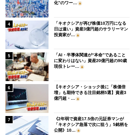
化”のワー…
「キオクシアが再び株価10万円になる
4
日は遠い」資産3億円超のサラリーマン
投資家が…
「AI・半導体関連が“本命”であること
5
に変わりはない」資産20億円超の90歳
現役トレー…
【キオクシア・ショック後に「株価倍
6
増」も期待できる注目銘柄5選】資産3
億円超・…
《2年弱で資産17.5倍の元証券マンが
7
「キオクシア急落で次に狙う」5銘柄を
公開》10…