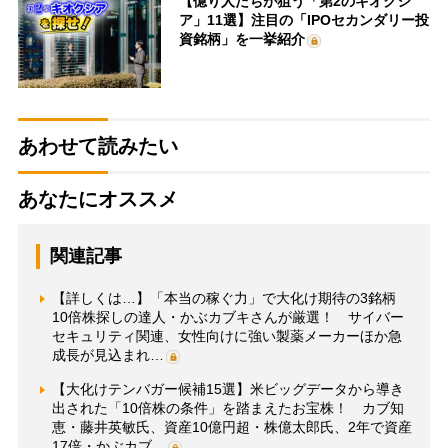
【億り人たちが狙う「第2のキオクシ
ア」11選】注目の「IPOセカンダリー投
資銘柄」を一挙紹介
あわせて読みたい
あなたにオススメ
関連記事
【詳しくは…】「本当の稼ぐ力」で大化け期待の3銘柄
10倍株探しの達人・かぶカブキさんが厳選！ サイバー
セキュリティ関連、女性向けに強い製薬メーカーほか急
成長が見込まれ…
【大化けテンバガー候補15選】米ビッグデータから導き
出された「10倍株の条件」を踏まえたお宝株！ カブ知
恵・藤井英敏氏、資産10億円超・株億太郎氏、2年で資産
17倍・かぶカブ…