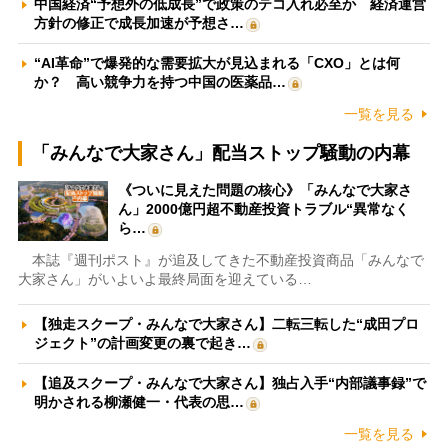
中国経済“予想外の低成長”で政策のテコ入れ必至か 経済運営
方針の修正で成長加速が予想さ…
“AI革命”で爆発的な需要拡大が見込まれる「CXO」とは何
か？ 高い競争力を持つ中国の医薬品…
一覧を見る
「みんなで大家さん」配当ストップ騒動の内幕
《ついに見えた問題の核心》「みんなで大家さ
ん」2000億円超不動産投資トラブル“異常なく
ら…
本誌『週刊ポスト』が追及してきた不動産投資商品「みんなで
大家さん」がいよいよ最終局面を迎えている…
【独走スクープ・みんなで大家さん】二転三転した“成田プロ
ジェクト”の計画変更の裏で起き…
【追及スクープ・みんなで大家さん】独占入手“内部議事録”で
明かされる柳瀬健一・代表の思…
一覧を見る