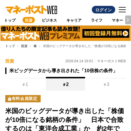
ログイン
トップ
投資
ビジネス
キャリア
ライフ
マネー
トップ
投資
株
米国のビッグデータが導き出した「株価が10倍になる銘柄の条
投資
2026.04.14 16:01
マネーポストWEB
米ビッグデータから導き出された「10倍株の条件」
1
2
3
＃
＃
＃
有料会員限定
米国のビッグデータが導き出した「株価
が10倍になる銘柄の条件」 日本で合致
するのは「東洋合成工業」か 約2年で