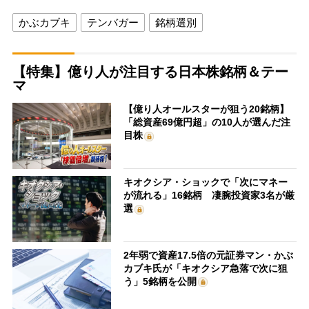
かぶカブキ
テンバガー
銘柄選別
【特集】億り人が注目する日本株銘柄＆テー
マ
【億り人オールスターが狙う20銘柄】
「総資産69億円超」の10人が選んだ注
目株
キオクシア・ショックで「次にマネー
が流れる」16銘柄 凄腕投資家3名が厳
選
2年弱で資産17.5倍の元証券マン・かぶ
カブキ氏が「キオクシア急落で次に狙
う」5銘柄を公開