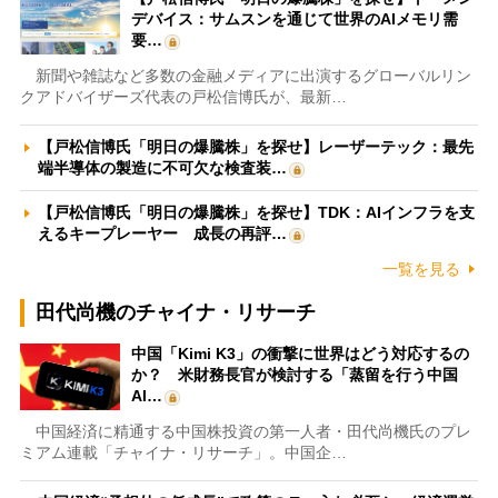
デバイス：サムスンを通じて世界のAIメモリ需
要…
新聞や雑誌など多数の金融メディアに出演するグローバルリン
クアドバイザーズ代表の戸松信博氏が、最新…
【戸松信博氏「明日の爆騰株」を探せ】レーザーテック：最先
端半導体の製造に不可欠な検査装…
【戸松信博氏「明日の爆騰株」を探せ】TDK：AIインフラを支
えるキープレーヤー 成長の再評…
一覧を見る
田代尚機のチャイナ・リサーチ
中国「Kimi K3」の衝撃に世界はどう対応するの
か？ 米財務長官が検討する「蒸留を行う中国
AI…
中国経済に精通する中国株投資の第一人者・田代尚機氏のプレ
ミアム連載「チャイナ・リサーチ」。中国企…