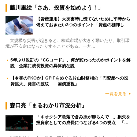
藤川里絵「さあ、投資を始めよう！」
【資産運用】大災害時に慌てないために平時から
備えておきたい3つのポイント「資産の棚卸し…
大規模な災害が起きると、株式市場が大きく動いたり、取引環
境が不安定になったりすることがある。一方…
5年ぶり改訂の「CGコード」、何が変わったのかポイントを解
説 企業に成長投資の具体的な説…
【令和のPKOか】GPIFをめぐる片山財務相の「円資産への投
資拡大」発言の波紋 「国債重視」…
一覧を見る
森口亮「まるわかり市況分析」
「キオクシア急落で含み損が膨らんで…」損失を
投資家としての成長につなげる4つの視点 「…