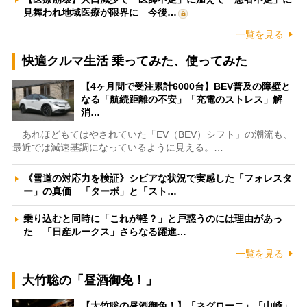
見舞われ地域医療が限界に 今後…
一覧を見る
快適クルマ生活 乗ってみた、使ってみた
【4ヶ月間で受注累計6000台】BEV普及の障壁と
なる「航続距離の不安」「充電のストレス」解
消…
あれほどもてはやされていた「EV（BEV）シフト」の潮流も、
最近では減速基調になっているように見える。…
《雪道の対応力を検証》シビアな状況で実感した「フォレスタ
ー」の真価 「ターボ」と「スト…
乗り込むと同時に「これが軽？」と戸惑うのには理由があっ
た 「日産ルークス」さらなる躍進…
一覧を見る
大竹聡の「昼酒御免！」
【大竹聡の昼酒御免！】「ネグローニ」「山崎」