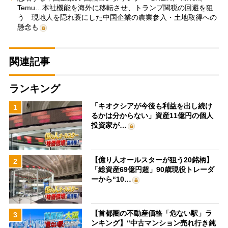
Temu…本社機能を海外に移転させ、トランプ関税の回避を狙
う 現地人を隠れ蓑にした中国企業の農業参入・土地取得への
懸念も
関連記事
ランキング
「キオクシアが今後も利益を出し続け
1
るかは分からない」資産11億円の個人
投資家が…
【億り人オールスターが狙う20銘柄】
2
「総資産69億円超」90歳現役トレーダ
ーから“10…
【首都圏の不動産価格「危ない駅」ラ
3
ンキング】“中古マンション売れ行き鈍