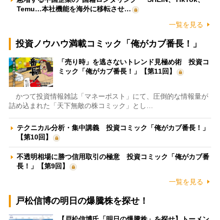
Temu…本社機能を海外に移転させ…
一覧を見る
投資ノウハウ満載コミック「俺がカブ番長！」
「売り時」を逃さないトレンド見極め術 投資コ
ミック「俺がカブ番長！」【第11回】
かつて投資情報雑誌「マネーポスト」にて、圧倒的な情報量が
詰め込まれた「天下無敵の株コミック」とし…
テクニカル分析・集中講義 投資コミック「俺がカブ番長！」
【第10回】
不透明相場に勝つ信用取引の極意 投資コミック「俺がカブ番
長！」【第9回】
一覧を見る
戸松信博の明日の爆騰株を探せ！
【戸松信博氏「明日の爆騰株」を探せ】トーメン