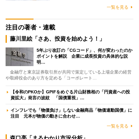
一覧を見る
注目の著者・連載
藤川里絵「さあ、投資を始めよう！」
5年ぶり改訂の「CGコード」、何が変わったのか
ポイントを解説 企業に成長投資の具体的な説
明…
金融庁と東京証券取引所が共同で策定している上場企業の経営
や取締役会のあり方を定める「コーポレート…
【令和のPKOか】GPIFをめぐる片山財務相の「円資産への投
資拡大」発言の波紋 「国債重視」…
インフレでも「物価負け」しない金融商品「物価連動国債」に
注目 元本が物価の動きに合わせ…
一覧を見る
森口亮「まるわかり市況分析」