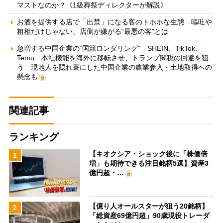
マストなのか？《1級葬祭ディレクターが解説》
お酒を提供する店で「出禁」になる客のトホホな生態 嘔吐や
粗相だけじゃない、店側が嫌がる“最悪の客”とは
急増する中国企業の“国籍ロンダリング” SHEIN、TikTok、
Temu…本社機能を海外に移転させ、トランプ関税の回避を狙
う 現地人を隠れ蓑にした中国企業の農業参入・土地取得への
懸念も
関連記事
ランキング
【キオクシア・ショック後に「株価倍
1
増」も期待できる注目銘柄5選】資産3
億円超・…
【億り人オールスターが狙う20銘柄】
2
「総資産69億円超」90歳現役トレーダ