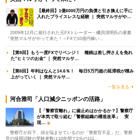
【最終回】1億6000万円の負債と引き換えに手に
入れたプライスレスな経験 ｜ 突然マルサがや…
2009年12月に発行された元FXトレーダー・磯貝清明氏の著書
『突然マルサがやって来た！～FXで10億円稼い…
【第9回】もう一度FXでリベンジ！ 種銭は差し押さえを免れ
た”ヒミツのお金” ｜ 突然マルサ…
【第8回】年利はなんと14.6％！ 毎日5万円超の延滞税が積み
上がっていく ｜ 突然マルサ…
一覧を見る
河合雅司「人口減少ニッポンの活路」
【「警察官離れ」に歯止めはかかるか？】警察庁
が本気で取り組む「警察組織の構造改革」 実
現…
警察庁が目下、頭を悩ませているのが「警察官不足」だ。警察
官の採用試験の受験者数は10年間で2分の1以…