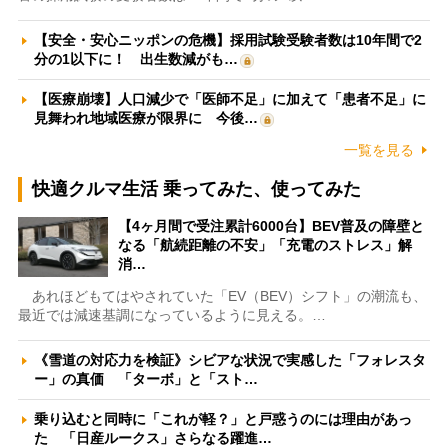
【安全・安心ニッポンの危機】採用試験受験者数は10年間で2
分の1以下に！ 出生数減がも…
【医療崩壊】人口減少で「医師不足」に加えて「患者不足」に
見舞われ地域医療が限界に 今後…
一覧を見る
快適クルマ生活 乗ってみた、使ってみた
【4ヶ月間で受注累計6000台】BEV普及の障壁と
なる「航続距離の不安」「充電のストレス」解
消…
あれほどもてはやされていた「EV（BEV）シフト」の潮流も、
最近では減速基調になっているように見える。…
《雪道の対応力を検証》シビアな状況で実感した「フォレスタ
ー」の真価 「ターボ」と「スト…
乗り込むと同時に「これが軽？」と戸惑うのには理由があっ
た 「日産ルークス」さらなる躍進…