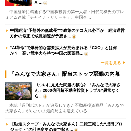
AI…
中国経済に精通する中国株投資の第一人者・田代尚機氏のプレ
ミアム連載「チャイナ・リサーチ」。中国企…
中国経済“予想外の低成長”で政策のテコ入れ必至か 経済運営
方針の修正で成長加速が予想さ…
“AI革命”で爆発的な需要拡大が見込まれる「CXO」とは何
か？ 高い競争力を持つ中国の医薬品…
一覧を見る
「みんなで大家さん」配当ストップ騒動の内幕
《ついに見えた問題の核心》「みんなで大家さ
ん」2000億円超不動産投資トラブル“異常なく
ら…
本誌『週刊ポスト』が追及してきた不動産投資商品「みんなで
大家さん」がいよいよ最終局面を迎えている…
【独走スクープ・みんなで大家さん】二転三転した“成田プロ
ジェクト”の計画変更の裏で起き…