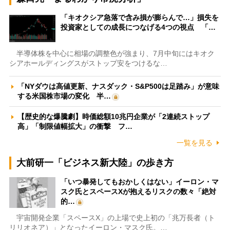
「キオクシア急落で含み損が膨らんで…」損失を
投資家としての成長につなげる4つの視点 「…
半導体株を中心に相場の調整色が強まり、7月中旬にはキオク
シアホールディングスがストップ安をつけるな…
「NYダウは高値更新、ナスダック・S&P500は足踏み」が意味
する米国株市場の変化 半…
【歴史的な爆騰劇】時価総額10兆円企業が「2連続ストップ
高」「制限値幅拡大」の衝撃 フ…
一覧を見る
大前研一「ビジネス新大陸」の歩き方
「いつ暴発してもおかしくはない」イーロン・マ
スク氏とスペースXが抱えるリスクの数々「絶対
的…
宇宙開発企業「スペースX」の上場で史上初の「兆万長者（ト
リリオネア）」となったイーロン・マスク氏。…