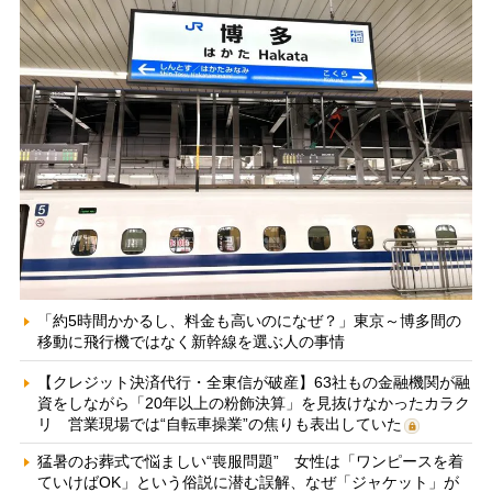
「約5時間かかるし、料金も高いのになぜ？」東京～博多間の
移動に飛行機ではなく新幹線を選ぶ人の事情
【クレジット決済代行・全東信が破産】63社もの金融機関が融
資をしながら「20年以上の粉飾決算」を見抜けなかったカラク
リ 営業現場では“自転車操業”の焦りも表出していた
猛暑のお葬式で悩ましい“喪服問題” 女性は「ワンピースを着
ていけばOK」という俗説に潜む誤解、なぜ「ジャケット」が