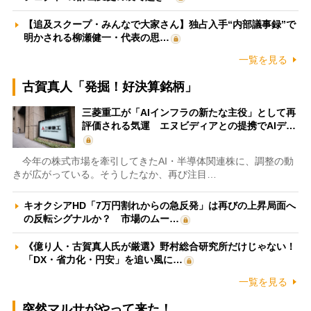
【追及スクープ・みんなで大家さん】独占入手“内部議事録”で
明かされる柳瀬健一・代表の思…
一覧を見る
古賀真人「発掘！好決算銘柄」
三菱重工が「AIインフラの新たな主役」として再
評価される気運 エヌビディアとの提携でAIデ…
今年の株式市場を牽引してきたAI・半導体関連株に、調整の動
きが広がっている。そうしたなか、再び注目…
キオクシアHD「7万円割れからの急反発」は再びの上昇局面へ
の反転シグナルか？ 市場のムー…
《億り人・古賀真人氏が厳選》野村総合研究所だけじゃない！
「DX・省力化・円安」を追い風に…
一覧を見る
突然マルサがやって来た！