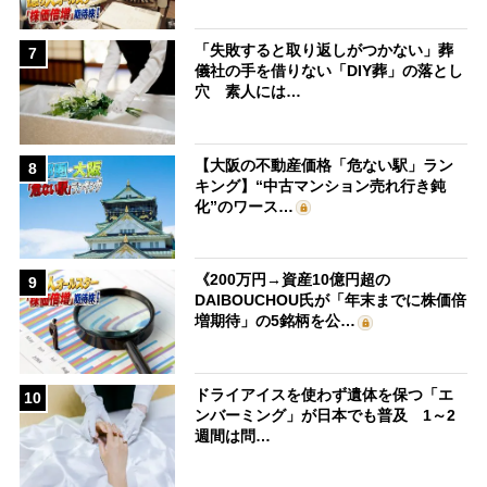
「失敗すると取り返しがつかない」葬
7
儀社の手を借りない「DIY葬」の落とし
穴 素人には…
【大阪の不動産価格「危ない駅」ラン
8
キング】“中古マンション売れ行き鈍
化”のワース…
《200万円→資産10億円超の
9
DAIBOUCHOU氏が「年末までに株価倍
増期待」の5銘柄を公…
ドライアイスを使わず遺体を保つ「エ
10
ンバーミング」が日本でも普及 1～2
週間は問…