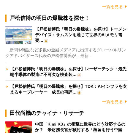
一覧を見る
戸松信博の明日の爆騰株を探せ！
【戸松信博氏「明日の爆騰株」を探せ】トーメン
デバイス：サムスンを通じて世界のAIメモリ需
要…
新聞や雑誌など多数の金融メディアに出演するグローバルリン
クアドバイザーズ代表の戸松信博氏が、最新…
【戸松信博氏「明日の爆騰株」を探せ】レーザーテック：最先
端半導体の製造に不可欠な検査装…
【戸松信博氏「明日の爆騰株」を探せ】TDK：AIインフラを支
えるキープレーヤー 成長の再評…
一覧を見る
田代尚機のチャイナ・リサーチ
中国「Kimi K3」の衝撃に世界はどう対応するの
か？ 米財務長官が検討する「蒸留を行う中国