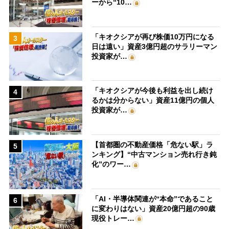
ーから“10…
「キオクシアが再び株価10万円になる
3
日は遠い」資産3億円超のサラリーマン
投資家が…
「キオクシアが今後も利益を出し続け
4
るかは分からない」資産11億円の個人
投資家が…
【首都圏の不動産価格「危ない駅」ラ
5
ンキング】“中古マンション売れ行き鈍
化”のワー…
「AI・半導体関連が“本命”であること
6
に変わりはない」資産20億円超の90歳
現役トレー…