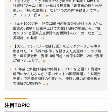
《億り人がこっそり狙う大化け期待の10銘柄》MBO“自
社買収”ブームに乗じた先回り投資術「創業家の持ち分が
多い」「PBR1倍割れ」など“7つの条件”を踏まえてマッ
ク・チェリー氏＆…
《元手1000万円→利益12億円の投資公認会計士みつさん
厳選の5銘柄》日銀利上げで大化け期待の地銀から、“脱
ガソリン”と国家安全保障で好機到来のメーカーなど「上
昇期待」の銘柄…
【大化けテンバガー候補15選】米ビッグデータから導き
出された「10倍株の条件」を踏まえたお宝株！ カブ知
恵・藤井英敏氏、資産10億円超・株億太郎氏、2年で資産
17倍・かぶカブ…
《3年後に大化け期待の銘柄トップ100を公開！》資産9
億円のかんちさんが「学力テストの国際展開」「太陽光
発電」で急成長期待の企業から、優待も魅力の成長株ま
で注目の10銘柄を…
注目TOPIC