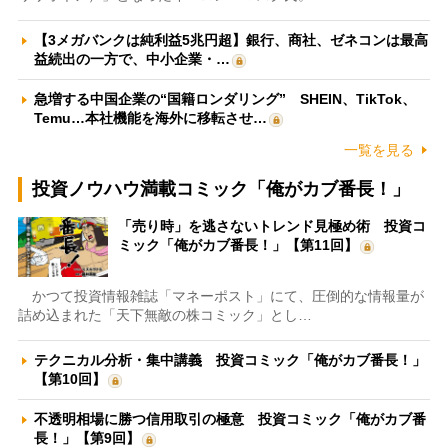
【3メガバンクは純利益5兆円超】銀行、商社、ゼネコンは最高
益続出の一方で、中小企業・…
急増する中国企業の“国籍ロンダリング” SHEIN、TikTok、
Temu…本社機能を海外に移転させ…
一覧を見る
投資ノウハウ満載コミック「俺がカブ番長！」
「売り時」を逃さないトレンド見極め術 投資コ
ミック「俺がカブ番長！」【第11回】
かつて投資情報雑誌「マネーポスト」にて、圧倒的な情報量が
詰め込まれた「天下無敵の株コミック」とし…
テクニカル分析・集中講義 投資コミック「俺がカブ番長！」
【第10回】
不透明相場に勝つ信用取引の極意 投資コミック「俺がカブ番
長！」【第9回】