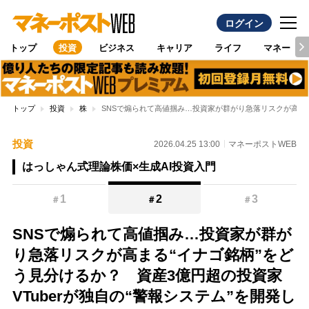
ログイン
トップ
投資
ビジネス
キャリア
ライフ
マネー
トップ
投資
株
SNSで煽られて高値掴み…投資家が群がり急落リスクが高まる
投資
2026.04.25 13:00
マネーポストWEB
はっしゃん式理論株価×生成AI投資入門
1
2
3
＃
＃
＃
SNSで煽られて高値掴み…投資家が群が
り急落リスクが高まる“イナゴ銘柄”をど
う見分けるか？ 資産3億円超の投資家
VTuberが独自の“警報システム”を開発し