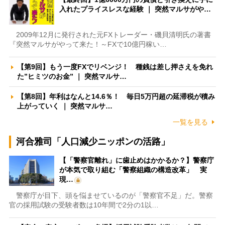
入れたプライスレスな経験 ｜ 突然マルサがや…
2009年12月に発行された元FXトレーダー・磯貝清明氏の著書
『突然マルサがやって来た！～FXで10億円稼い…
【第9回】もう一度FXでリベンジ！ 種銭は差し押さえを免れ
た”ヒミツのお金” ｜ 突然マルサ…
【第8回】年利はなんと14.6％！ 毎日5万円超の延滞税が積み
上がっていく ｜ 突然マルサ…
一覧を見る
河合雅司「人口減少ニッポンの活路」
【「警察官離れ」に歯止めはかかるか？】警察庁
が本気で取り組む「警察組織の構造改革」 実
現…
警察庁が目下、頭を悩ませているのが「警察官不足」だ。警察
官の採用試験の受験者数は10年間で2分の1以…