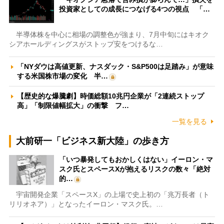
投資家としての成長につなげる4つの視点 「…
半導体株を中心に相場の調整色が強まり、7月中旬にはキオク
シアホールディングスがストップ安をつけるな…
「NYダウは高値更新、ナスダック・S&P500は足踏み」が意味
する米国株市場の変化 半…
【歴史的な爆騰劇】時価総額10兆円企業が「2連続ストップ
高」「制限値幅拡大」の衝撃 フ…
一覧を見る
大前研一「ビジネス新大陸」の歩き方
「いつ暴発してもおかしくはない」イーロン・マ
スク氏とスペースXが抱えるリスクの数々「絶対
的…
宇宙開発企業「スペースX」の上場で史上初の「兆万長者（ト
リリオネア）」となったイーロン・マスク氏。…