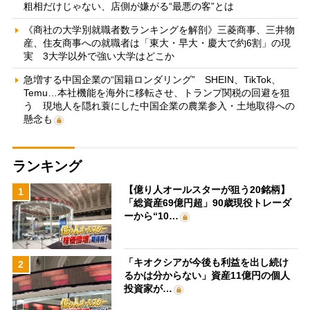
粗相だけじゃない、店側が嫌がる“最悪の客”とは
《商社の大学別就職者数ランキングを解剖》三菱商事、三井物
産、住友商事への就職者は「東大・早大・慶大で約6割」の現
実 3大学以外で強い大学はどこか
急増する中国企業の“国籍ロンダリング” SHEIN、TikTok、
Temu…本社機能を海外に移転させ、トランプ関税の回避を狙
う 現地人を隠れ蓑にした中国企業の農業参入・土地取得への
懸念も
ランキング
【億り人オールスターが狙う20銘柄】
1
「総資産69億円超」90歳現役トレーダ
ーから“10…
「キオクシアが今後も利益を出し続け
2
るかは分からない」資産11億円の個人
投資家が…