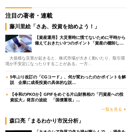
注目の著者・連載
藤川里絵「さあ、投資を始めよう！」
【資産運用】大災害時に慌てないために平時から
備えておきたい3つのポイント「資産の棚卸し…
大規模な災害が起きると、株式市場が大きく動いたり、取引環
境が不安定になったりすることがある。一方…
5年ぶり改訂の「CGコード」、何が変わったのかポイントを解
説 企業に成長投資の具体的な説…
【令和のPKOか】GPIFをめぐる片山財務相の「円資産への投
資拡大」発言の波紋 「国債重視」…
一覧を見る
森口亮「まるわかり市況分析」
「キオクシア急落で含み損が膨らんで…」損失を