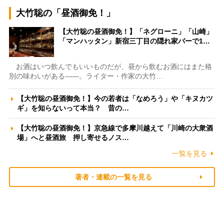
大竹聡の「昼酒御免！」
【大竹聡の昼酒御免！】「ネグローニ」「山崎」
「マンハッタン」新宿三丁目の隠れ家バーで1…
お酒はいつ飲んでもいいものだが、昼から飲むお酒にはまた格
別の味わいがある――。ライター・作家の大竹…
【大竹聡の昼酒御免！】今の若者は「なめろう」や「キヌカツ
ギ」を知らないって本当？ 昔の…
【大竹聡の昼酒御免！】京急線で多摩川越えて「川崎の大衆酒
場」へと昼酒旅 押し寄せるノス…
一覧を見る
著者・連載の一覧を見る