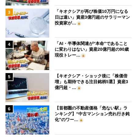
「キオクシアが再び株価10万円になる
3
日は遠い」資産3億円超のサラリーマン
投資家が…
「AI・半導体関連が“本命”であること
4
に変わりはない」資産20億円超の90歳
現役トレー…
【キオクシア・ショック後に「株価倍
5
増」も期待できる注目銘柄5選】資産3
億円超・…
【首都圏の不動産価格「危ない駅」ラ
6
ンキング】“中古マンション売れ行き鈍
化”のワー…