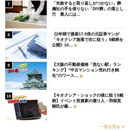
「失敗すると取り返しがつかない」葬
7
儀社の手を借りない「DIY葬」の落とし
穴 素人には…
《2年弱で資産17.5倍の元証券マンが
8
「キオクシア急落で次に狙う」5銘柄を
公開》10…
【大阪の不動産価格「危ない駅」ラン
9
キング】“中古マンション売れ行き鈍
化”のワース…
【キオクシア・ショックの後に狙う5銘
10
柄】イベント投資家の億り人・羽根英
樹氏が厳…
一覧を見る