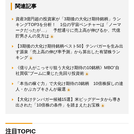
関連記事
資産3億円超の投資家が「3期後の大化け期待銘柄」ラン
キングTOP3を分析！ 1位の宇宙ベンチャーは「ノーマ
ークだったが…」 予想通りに売上高が伸びるか、弐億
貯男さんの見方は
【3期後の大化け期待銘柄ベスト50】テンバガーを生み出
す源泉「売上高の伸び率予測」から算出した有望株ラン
キング
《億り人がこっそり狙う大化け期待の10銘柄》MBO“自
社買収”ブームに乗じた先回り投資術
「本当の稼ぐ力」で大化け期待の3銘柄 10倍株探しの達
人・かぶカブキさんが厳選
【大化けテンバガー候補15選】米ビッグデータから導き
出された「10倍株の条件」を踏まえたお宝株
注目TOPIC