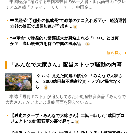
中国経済に精通する中国株投資の第一人者・田代尚機氏のプレ
ミアム連載「チャイナ・リサーチ」。中国企…
中国経済“予想外の低成長”で政策のテコ入れ必至か 経済運営
方針の修正で成長加速が予想さ…
“AI革命”で爆発的な需要拡大が見込まれる「CXO」とは何
か？ 高い競争力を持つ中国の医薬品…
一覧を見る
「みんなで大家さん」配当ストップ騒動の内幕
《ついに見えた問題の核心》「みんなで大家さ
ん」2000億円超不動産投資トラブル“異常なく
ら…
本誌『週刊ポスト』が追及してきた不動産投資商品「みんなで
大家さん」がいよいよ最終局面を迎えている…
【独走スクープ・みんなで大家さん】二転三転した“成田プロ
ジェクト”の計画変更の裏で起き…