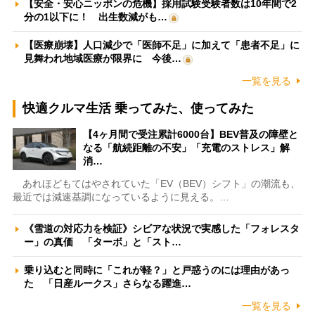
【安全・安心ニッポンの危機】採用試験受験者数は10年間で2
分の1以下に！ 出生数減がも…
【医療崩壊】人口減少で「医師不足」に加えて「患者不足」に
見舞われ地域医療が限界に 今後…
一覧を見る
快適クルマ生活 乗ってみた、使ってみた
【4ヶ月間で受注累計6000台】BEV普及の障壁と
なる「航続距離の不安」「充電のストレス」解
消…
あれほどもてはやされていた「EV（BEV）シフト」の潮流も、
最近では減速基調になっているように見える。…
《雪道の対応力を検証》シビアな状況で実感した「フォレスタ
ー」の真価 「ターボ」と「スト…
乗り込むと同時に「これが軽？」と戸惑うのには理由があっ
た 「日産ルークス」さらなる躍進…
一覧を見る