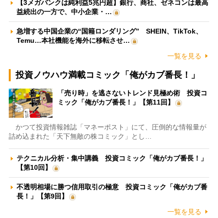
【3メガバンクは純利益5兆円超】銀行、商社、ゼネコンは最高
益続出の一方で、中小企業・…
急増する中国企業の“国籍ロンダリング” SHEIN、TikTok、
Temu…本社機能を海外に移転させ…
一覧を見る
投資ノウハウ満載コミック「俺がカブ番長！」
「売り時」を逃さないトレンド見極め術 投資コ
ミック「俺がカブ番長！」【第11回】
かつて投資情報雑誌「マネーポスト」にて、圧倒的な情報量が
詰め込まれた「天下無敵の株コミック」とし…
テクニカル分析・集中講義 投資コミック「俺がカブ番長！」
【第10回】
不透明相場に勝つ信用取引の極意 投資コミック「俺がカブ番
長！」【第9回】
一覧を見る