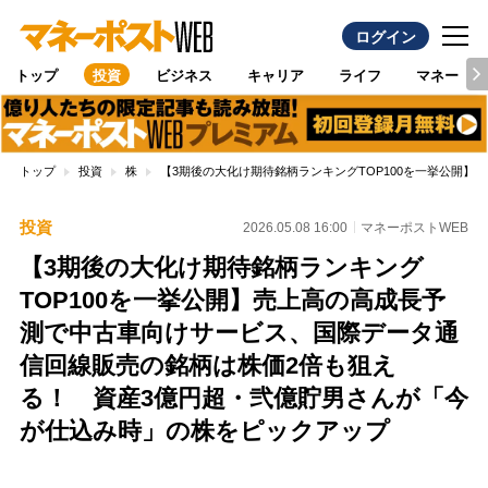
ログイン
トップ
投資
ビジネス
キャリア
ライフ
マネー
トップ
投資
株
【3期後の大化け期待銘柄ランキングTOP100を一挙公開
投資
2026.05.08 16:00
マネーポストWEB
【3期後の大化け期待銘柄ランキング
TOP100を一挙公開】売上高の高成長予
測で中古車向けサービス、国際データ通
信回線販売の銘柄は株価2倍も狙え
る！ 資産3億円超・弐億貯男さんが「今
が仕込み時」の株をピックアップ
Loaded
: