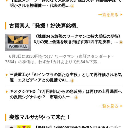
【追及スクープ・みんなで大家さん】独占入手“内部議事録”で
明かされる柳瀬健一・代表の思…
一覧を見る
古賀真人「発掘！好決算銘柄」
《株価34％急落のワークマンに特大反転の期待》
6月の売上低迷を吹き飛ばす第1四半期決算、…
6月3日に8330円をつけたワークマン（東証スタンダード・
7564）の株価は、わずか1カ月あまりで約34％下落…
三菱重工が「AIインフラの新たな主役」として再評価される気
運 エヌビディアとの提携でAI…
キオクシアHD「7万円割れからの急反発」は再びの上昇局面へ
の反転シグナルか？ 市場のムー…
一覧を見る
突然マルサがやって来た！
【最終回】1億6000万円の負債と引き換えに手に