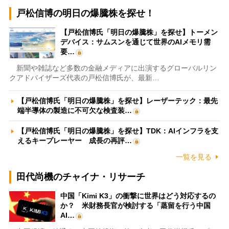
戸松信博の明日の爆騰株を探せ！
【戸松信博氏「明日の爆騰株」を探せ】トーメン
デバイス：サムスンを通じて世界のAIメモリ需
要…
新聞や雑誌など多数の金融メディアに出演するグローバルリン
クアドバイザーズ代表の戸松信博氏が、最新…
【戸松信博氏「明日の爆騰株」を探せ】レーザーテック：最先
端半導体の製造に不可欠な検査装…
【戸松信博氏「明日の爆騰株」を探せ】TDK：AIインフラを支
えるキープレーヤー 成長の再評…
一覧を見る
田代尚機のチャイナ・リサーチ
中国「Kimi K3」の衝撃に世界はどう対応するの
か？ 米財務長官が検討する「蒸留を行う中国
AI…