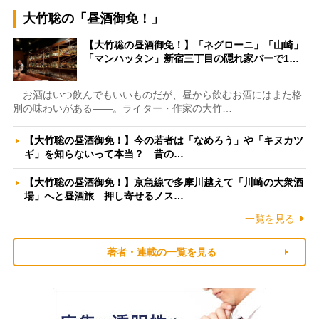
大竹聡の「昼酒御免！」
【大竹聡の昼酒御免！】「ネグローニ」「山崎」
「マンハッタン」新宿三丁目の隠れ家バーで1…
お酒はいつ飲んでもいいものだが、昼から飲むお酒にはまた格
別の味わいがある――。ライター・作家の大竹…
【大竹聡の昼酒御免！】今の若者は「なめろう」や「キヌカツ
ギ」を知らないって本当？ 昔の…
【大竹聡の昼酒御免！】京急線で多摩川越えて「川崎の大衆酒
場」へと昼酒旅 押し寄せるノス…
一覧を見る
著者・連載の一覧を見る