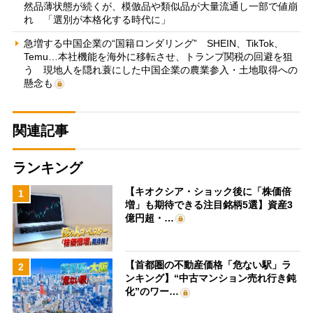
然品薄状態が続くが、模倣品や類似品が大量流通し一部で値崩
れ 「選別が本格化する時代に」
急増する中国企業の“国籍ロンダリング” SHEIN、TikTok、
Temu…本社機能を海外に移転させ、トランプ関税の回避を狙
う 現地人を隠れ蓑にした中国企業の農業参入・土地取得への
懸念も
関連記事
ランキング
【キオクシア・ショック後に「株価倍
1
増」も期待できる注目銘柄5選】資産3
億円超・…
【首都圏の不動産価格「危ない駅」ラ
2
ンキング】“中古マンション売れ行き鈍
化”のワー…