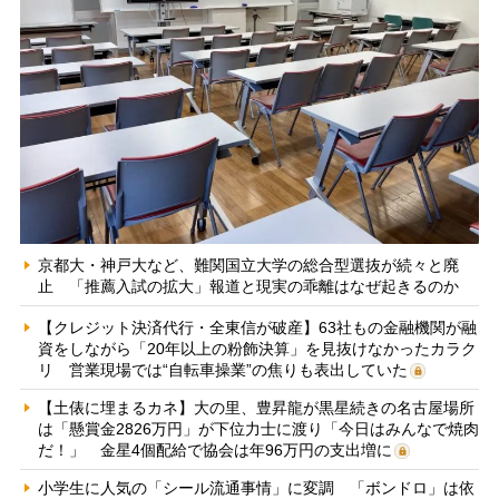
京都大・神戸大など、難関国立大学の総合型選抜が続々と廃
止 「推薦入試の拡大」報道と現実の乖離はなぜ起きるのか
【クレジット決済代行・全東信が破産】63社もの金融機関が融
資をしながら「20年以上の粉飾決算」を見抜けなかったカラク
リ 営業現場では“自転車操業”の焦りも表出していた
【土俵に埋まるカネ】大の里、豊昇龍が黒星続きの名古屋場所
は「懸賞金2826万円」が下位力士に渡り「今日はみんなで焼肉
だ！」 金星4個配給で協会は年96万円の支出増に
小学生に人気の「シール流通事情」に変調 「ボンドロ」は依