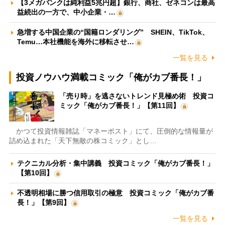
【3メガバンクは純利益5兆円超】銀行、商社、ゼネコンは最高
益続出の一方で、中小企業・…
急増する中国企業の“国籍ロンダリング” SHEIN、TikTok、
Temu…本社機能を海外に移転させ…
一覧を見る
投資ノウハウ満載コミック「俺がカブ番長！」
「売り時」を逃さないトレンド見極め術 投資コ
ミック「俺がカブ番長！」【第11回】
かつて投資情報雑誌「マネーポスト」にて、圧倒的な情報量が
詰め込まれた「天下無敵の株コミック」とし…
テクニカル分析・集中講義 投資コミック「俺がカブ番長！」
【第10回】
不透明相場に勝つ信用取引の極意 投資コミック「俺がカブ番
長！」【第9回】
一覧を見る