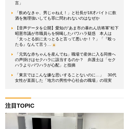
言」
「飲めなきゃ、男じゃねえ！」と社長が18才バイトに飲
酒を無理強いしても罪に問われないのはなぜか
【音声データを公開】愛知の“あま市の暴れん坊将軍”松下
昭憲市議が市職員らを恫喝したパワハラ疑惑 本人は
「太っとる奴に太っとると言って悪いか！？」「『殴っ
たる』なんて言う…
「元気な赤ちゃんを産んでね」職場で産休に入る同僚へ
の声掛けはセクハラに該当するのか？ 弁護士は「セク
ハラよりパワハラが心配」と指摘
「東京ではこんな嫌な思いすることないのに…」 30代
女性が直面した「地方の男性中心社会の職場」の現実
注目TOPIC