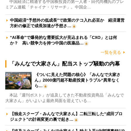
中国経済に精通する中国株投資の第一人者・田代尚機氏のプレ
ミアム連載「チャイナ・リサーチ」。中国企…
中国経済“予想外の低成長”で政策のテコ入れ必至か 経済運営
方針の修正で成長加速が予想さ…
“AI革命”で爆発的な需要拡大が見込まれる「CXO」とは何
か？ 高い競争力を持つ中国の医薬品…
一覧を見る
「みんなで大家さん」配当ストップ騒動の内幕
《ついに見えた問題の核心》「みんなで大家さ
ん」2000億円超不動産投資トラブル“異常なく
ら…
本誌『週刊ポスト』が追及してきた不動産投資商品「みんなで
大家さん」がいよいよ最終局面を迎えている…
【独走スクープ・みんなで大家さん】二転三転した“成田プロ
ジェクト”の計画変更の裏で起き…