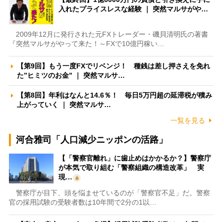
入れたプライスレスな経験 ｜ 突然マルサがや…
2009年12月に発行された元FXトレーダー・磯貝清明氏の著書
『突然マルサがやって来た！～FXで10億円稼い…
【第9回】もう一度FXでリベンジ！ 種銭は差し押さえを免れ
た”ヒミツのお金” ｜ 突然マルサ…
【第8回】年利はなんと14.6％！ 毎日5万円超の延滞税が積み
上がっていく ｜ 突然マルサ…
一覧を見る
河合雅司「人口減少ニッポンの活路」
【「警察官離れ」に歯止めはかかるか？】警察庁
が本気で取り組む「警察組織の構造改革」 実
現…
警察庁が目下、頭を悩ませているのが「警察官不足」だ。警察
官の採用試験の受験者数は10年間で2分の1以…