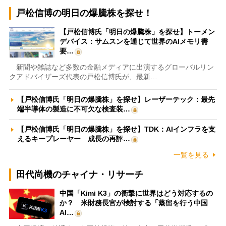
戸松信博の明日の爆騰株を探せ！
【戸松信博氏「明日の爆騰株」を探せ】トーメン
デバイス：サムスンを通じて世界のAIメモリ需
要…
新聞や雑誌など多数の金融メディアに出演するグローバルリン
クアドバイザーズ代表の戸松信博氏が、最新…
【戸松信博氏「明日の爆騰株」を探せ】レーザーテック：最先
端半導体の製造に不可欠な検査装…
【戸松信博氏「明日の爆騰株」を探せ】TDK：AIインフラを支
えるキープレーヤー 成長の再評…
一覧を見る
田代尚機のチャイナ・リサーチ
中国「Kimi K3」の衝撃に世界はどう対応するの
か？ 米財務長官が検討する「蒸留を行う中国
AI…