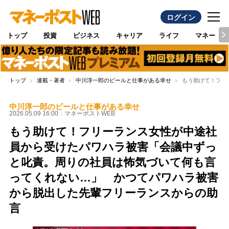
ログイン
トップ
投資
ビジネス
キャリア
ライフ
マネー
トップ
連載・著者
中川淳一郎のビールと仕事がある幸せ
もう助けて！フリ
中川淳一郎のビールと仕事がある幸せ
2026.05.09 16:00
マネーポストWEB
もう助けて！フリーランス女性が中途社
員から受けたパワハラ被害「会議中ずっ
と叱責。周りの社員は怖気づいて何も言
ってくれない…」 かつてパワハラ被害
から脱出した先輩フリーランスからの助
言