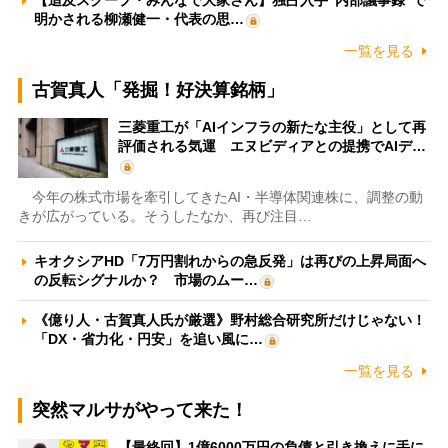
【追及スクープ・みんなで大家さん】独占入手“内部議事録”で
明かされる柳瀬健一・代表の思…
一覧を見る
古賀真人「発掘！好決算銘柄」
三菱重工が「AIインフラの新たな主役」として再
評価される気運 エヌビディアとの提携でAIデ…
今年の株式市場を牽引してきたAI・半導体関連株に、調整の動
きが広がっている。そうしたなか、再び注目…
キオクシアHD「7万円割れからの急反発」は再びの上昇局面へ
の反転シグナルか？ 市場のムー…
《億り人・古賀真人氏が厳選》野村総合研究所だけじゃない！
「DX・省力化・円安」を追い風に…
一覧を見る
突然マルサがやって来た！
【最終回】1億6000万円の負債と引き換えに手に