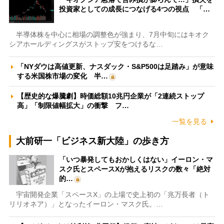
投資家としての成長につなげる4つの視点 「…
半導体株を中心に相場の調整色が強まり、7月中旬にはキオク
シアホールディングスがストップ安をつけるな…
「NYダウは高値更新、ナスダック・S&P500は足踏み」が意味
する米国株市場の変化 半…
【歴史的な爆騰劇】時価総額10兆円企業が「2連続ストップ
高」「制限値幅拡大」の衝撃 フ…
一覧を見る
大前研一「ビジネス新大陸」の歩き方
「いつ暴発してもおかしくはない」イーロン・マ
スク氏とスペースXが抱えるリスクの数々「絶対
的…
宇宙開発企業「スペースX」の上場で史上初の「兆万長者（ト
リリオネア）」となったイーロン・マスク氏。…