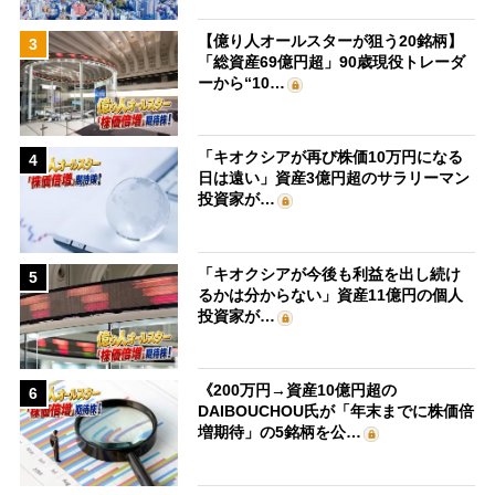
【億り人オールスターが狙う20銘柄】
3
「総資産69億円超」90歳現役トレーダ
ーから“10…
「キオクシアが再び株価10万円になる
4
日は遠い」資産3億円超のサラリーマン
投資家が…
「キオクシアが今後も利益を出し続け
5
るかは分からない」資産11億円の個人
投資家が…
《200万円→資産10億円超の
6
DAIBOUCHOU氏が「年末までに株価倍
増期待」の5銘柄を公…