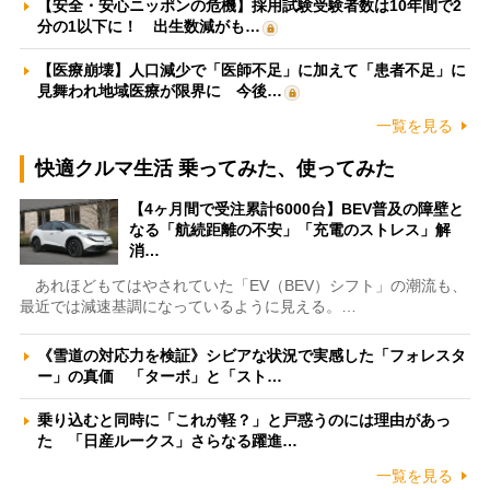
【安全・安心ニッポンの危機】採用試験受験者数は10年間で2
分の1以下に！ 出生数減がも…
【医療崩壊】人口減少で「医師不足」に加えて「患者不足」に
見舞われ地域医療が限界に 今後…
一覧を見る
快適クルマ生活 乗ってみた、使ってみた
【4ヶ月間で受注累計6000台】BEV普及の障壁と
なる「航続距離の不安」「充電のストレス」解
消…
あれほどもてはやされていた「EV（BEV）シフト」の潮流も、
最近では減速基調になっているように見える。…
《雪道の対応力を検証》シビアな状況で実感した「フォレスタ
ー」の真価 「ターボ」と「スト…
乗り込むと同時に「これが軽？」と戸惑うのには理由があっ
た 「日産ルークス」さらなる躍進…
一覧を見る