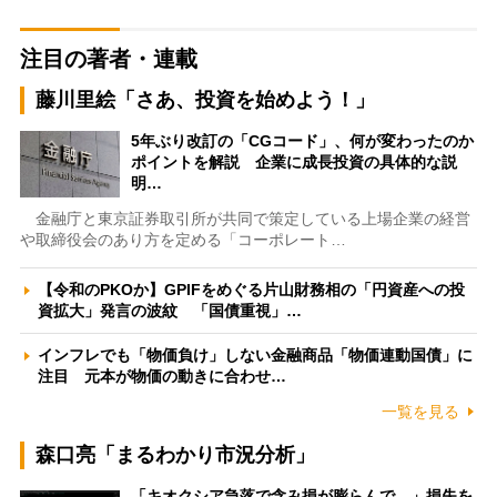
注目の著者・連載
藤川里絵「さあ、投資を始めよう！」
5年ぶり改訂の「CGコード」、何が変わったのか
ポイントを解説 企業に成長投資の具体的な説
明…
金融庁と東京証券取引所が共同で策定している上場企業の経営
や取締役会のあり方を定める「コーポレート…
【令和のPKOか】GPIFをめぐる片山財務相の「円資産への投
資拡大」発言の波紋 「国債重視」…
インフレでも「物価負け」しない金融商品「物価連動国債」に
注目 元本が物価の動きに合わせ…
一覧を見る
森口亮「まるわかり市況分析」
「キオクシア急落で含み損が膨らんで…」損失を