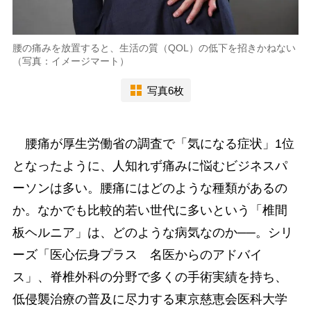
腰の痛みを放置すると、生活の質（QOL）の低下を招きかねない
（写真：イメージマート）
写真6枚
腰痛が厚生労働省の調査で「気になる症状」1位
となったように、人知れず痛みに悩むビジネスパ
ーソンは多い。腰痛にはどのような種類があるの
か。なかでも比較的若い世代に多いという「椎間
板ヘルニア」は、どのような病気なのか──。シリ
ーズ「医心伝身プラス 名医からのアドバイ
ス」、脊椎外科の分野で多くの手術実績を持ち、
低侵襲治療の普及に尽力する東京慈恵会医科大学