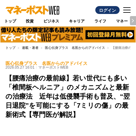
ログイン
トップ
投資
ビジネス
キャリア
ライフ
マネー
トップ
連載・著者
医心伝身プラス 名医からのアドバイス
【腰痛治療の最
医心伝身プラス 名医からのアドバイス
2026.05.27 16:01
マネーポストWEB
【腰痛治療の最前線】若い世代にも多い
「椎間板ヘルニア」のメカニズムと最新
の治療法 近年は低侵襲手術も普及、“翌
日退院”を可能にする「7ミリの傷」の最
新術式【専門医が解説】
Loaded
:
100.00%
/
Unmute