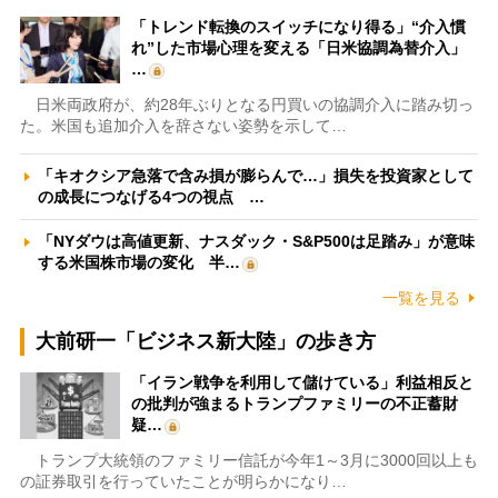
「トレンド転換のスイッチになり得る」“介入慣
れ”した市場心理を変える「日米協調為替介入」
…
日米両政府が、約28年ぶりとなる円買いの協調介入に踏み切っ
た。米国も追加介入を辞さない姿勢を示して…
「キオクシア急落で含み損が膨らんで…」損失を投資家として
の成長につなげる4つの視点 …
「NYダウは高値更新、ナスダック・S&P500は足踏み」が意味
する米国株市場の変化 半…
一覧を見る
大前研一「ビジネス新大陸」の歩き方
「イラン戦争を利用して儲けている」利益相反と
の批判が強まるトランプファミリーの不正蓄財
疑…
トランプ大統領のファミリー信託が今年1～3月に3000回以上も
の証券取引を行っていたことが明らかになり…