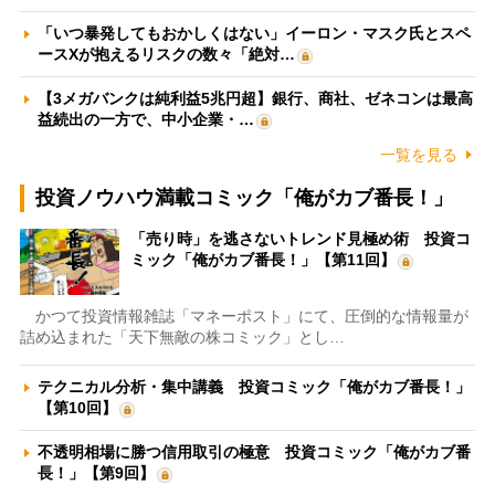
「いつ暴発してもおかしくはない」イーロン・マスク氏とスペ
ースXが抱えるリスクの数々「絶対…
【3メガバンクは純利益5兆円超】銀行、商社、ゼネコンは最高
益続出の一方で、中小企業・…
一覧を見る
投資ノウハウ満載コミック「俺がカブ番長！」
「売り時」を逃さないトレンド見極め術 投資コ
ミック「俺がカブ番長！」【第11回】
かつて投資情報雑誌「マネーポスト」にて、圧倒的な情報量が
詰め込まれた「天下無敵の株コミック」とし…
テクニカル分析・集中講義 投資コミック「俺がカブ番長！」
【第10回】
不透明相場に勝つ信用取引の極意 投資コミック「俺がカブ番
長！」【第9回】