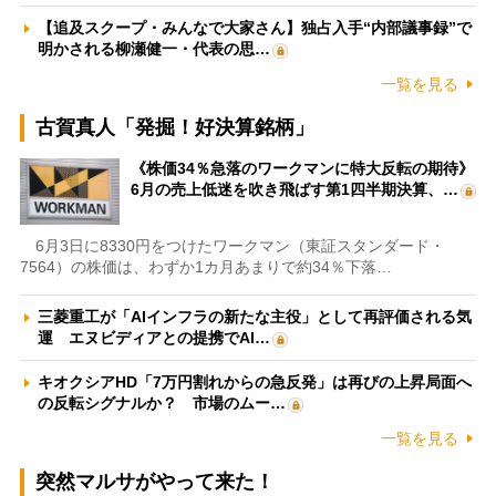
【追及スクープ・みんなで大家さん】独占入手“内部議事録”で
明かされる柳瀬健一・代表の思…
一覧を見る
古賀真人「発掘！好決算銘柄」
《株価34％急落のワークマンに特大反転の期待》
6月の売上低迷を吹き飛ばす第1四半期決算、…
6月3日に8330円をつけたワークマン（東証スタンダード・
7564）の株価は、わずか1カ月あまりで約34％下落…
三菱重工が「AIインフラの新たな主役」として再評価される気
運 エヌビディアとの提携でAI…
キオクシアHD「7万円割れからの急反発」は再びの上昇局面へ
の反転シグナルか？ 市場のムー…
一覧を見る
突然マルサがやって来た！