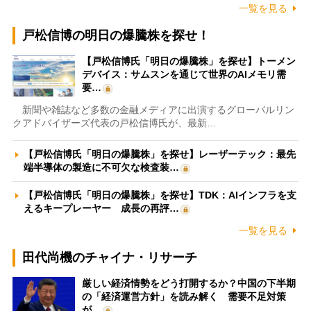
一覧を見る
戸松信博の明日の爆騰株を探せ！
【戸松信博氏「明日の爆騰株」を探せ】トーメン
デバイス：サムスンを通じて世界のAIメモリ需
要…
新聞や雑誌など多数の金融メディアに出演するグローバルリン
クアドバイザーズ代表の戸松信博氏が、最新…
【戸松信博氏「明日の爆騰株」を探せ】レーザーテック：最先
端半導体の製造に不可欠な検査装…
【戸松信博氏「明日の爆騰株」を探せ】TDK：AIインフラを支
えるキープレーヤー 成長の再評…
一覧を見る
田代尚機のチャイナ・リサーチ
厳しい経済情勢をどう打開するか？中国の下半期
の「経済運営方針」を読み解く 需要不足対策
が…