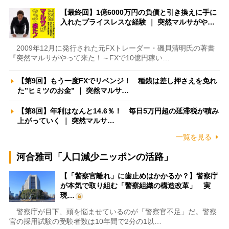
【最終回】1億6000万円の負債と引き換えに手に
入れたプライスレスな経験 ｜ 突然マルサがや…
2009年12月に発行された元FXトレーダー・磯貝清明氏の著書
『突然マルサがやって来た！～FXで10億円稼い…
【第9回】もう一度FXでリベンジ！ 種銭は差し押さえを免れ
た”ヒミツのお金” ｜ 突然マルサ…
【第8回】年利はなんと14.6％！ 毎日5万円超の延滞税が積み
上がっていく ｜ 突然マルサ…
一覧を見る
河合雅司「人口減少ニッポンの活路」
【「警察官離れ」に歯止めはかかるか？】警察庁
が本気で取り組む「警察組織の構造改革」 実
現…
警察庁が目下、頭を悩ませているのが「警察官不足」だ。警察
官の採用試験の受験者数は10年間で2分の1以…