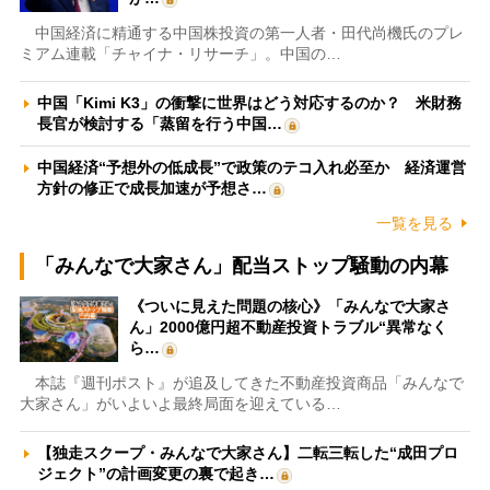
中国経済に精通する中国株投資の第一人者・田代尚機氏のプレ
ミアム連載「チャイナ・リサーチ」。中国の…
中国「Kimi K3」の衝撃に世界はどう対応するのか？ 米財務
長官が検討する「蒸留を行う中国…
中国経済“予想外の低成長”で政策のテコ入れ必至か 経済運営
方針の修正で成長加速が予想さ…
一覧を見る
「みんなで大家さん」配当ストップ騒動の内幕
《ついに見えた問題の核心》「みんなで大家さ
ん」2000億円超不動産投資トラブル“異常なく
ら…
本誌『週刊ポスト』が追及してきた不動産投資商品「みんなで
大家さん」がいよいよ最終局面を迎えている…
【独走スクープ・みんなで大家さん】二転三転した“成田プロ
ジェクト”の計画変更の裏で起き…