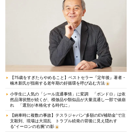
【75歳をすぎたらやめること】ベストセラー『定年後』著者・
楠木新氏が指南する老年期の好循環を呼び込む方法
小学生に人気の「シール流通事情」に変調 「ボンドロ」は依
然品薄状態が続くが、模倣品や類似品が大量流通し一部で値崩
れ 「選別が本格化する時代に」
【納車時に複数の事故】テスラジャパン“多額のEV補助金”で注
文殺到、現場は大混乱 トラブル続発の背後に見え隠れす
る“イーロンの右腕”の影