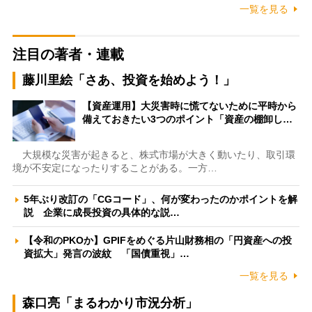
一覧を見る
注目の著者・連載
藤川里絵「さあ、投資を始めよう！」
【資産運用】大災害時に慌てないために平時から
備えておきたい3つのポイント「資産の棚卸し…
大規模な災害が起きると、株式市場が大きく動いたり、取引環
境が不安定になったりすることがある。一方…
5年ぶり改訂の「CGコード」、何が変わったのかポイントを解
説 企業に成長投資の具体的な説…
【令和のPKOか】GPIFをめぐる片山財務相の「円資産への投
資拡大」発言の波紋 「国債重視」…
一覧を見る
森口亮「まるわかり市況分析」