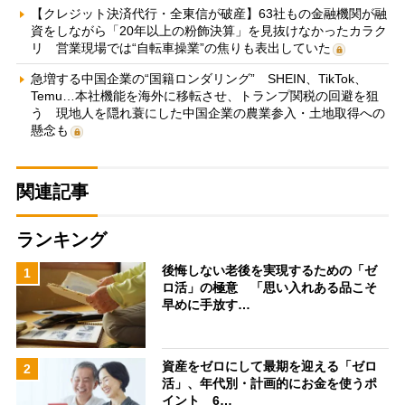
【クレジット決済代行・全東信が破産】63社もの金融機関が融
資をしながら「20年以上の粉飾決算」を見抜けなかったカラク
リ 営業現場では“自転車操業”の焦りも表出していた
急増する中国企業の“国籍ロンダリング” SHEIN、TikTok、
Temu…本社機能を海外に移転させ、トランプ関税の回避を狙
う 現地人を隠れ蓑にした中国企業の農業参入・土地取得への
懸念も
関連記事
ランキング
後悔しない老後を実現するための「ゼ
1
ロ活」の極意 「思い入れある品こそ
早めに手放す…
資産をゼロにして最期を迎える「ゼロ
2
活」、年代別・計画的にお金を使うポ
イント 6…