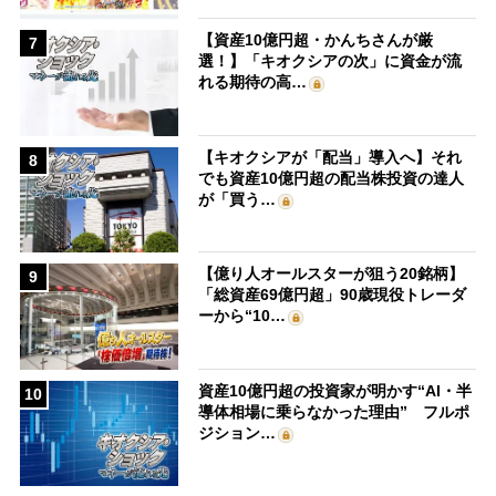
【資産10億円超・かんちさんが厳
7
選！】「キオクシアの次」に資金が流
れる期待の高…
【キオクシアが「配当」導入へ】それ
8
でも資産10億円超の配当株投資の達人
が「買う…
【億り人オールスターが狙う20銘柄】
9
「総資産69億円超」90歳現役トレーダ
ーから“10…
資産10億円超の投資家が明かす“AI・半
10
導体相場に乗らなかった理由” フルポ
ジション…