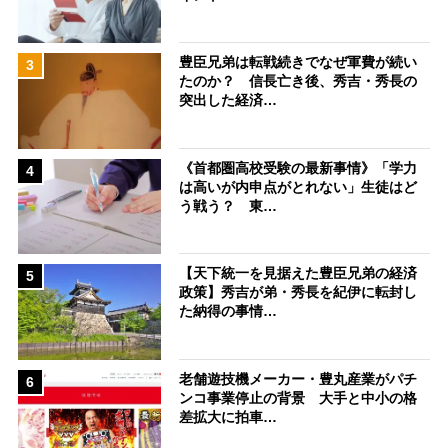
豊臣兄弟は転戦続きでなぜ軍費が続い
3
たのか？ 信長亡き後、秀吉・秀長の
突出した経済…
《首都圏高校受験の最新事情》「学力
4
は高いが内申点がとれない」生徒はど
う戦う？ 東…
【天下統一を見据えた豊臣兄弟の経済
5
政策】秀吉が弟・秀長を紀伊に転封し
た納得の事情…
老舗遊技機メーカー・豊丸産業がパチ
6
ンコ事業停止の背景 大手と中小の格
差拡大に拍車…