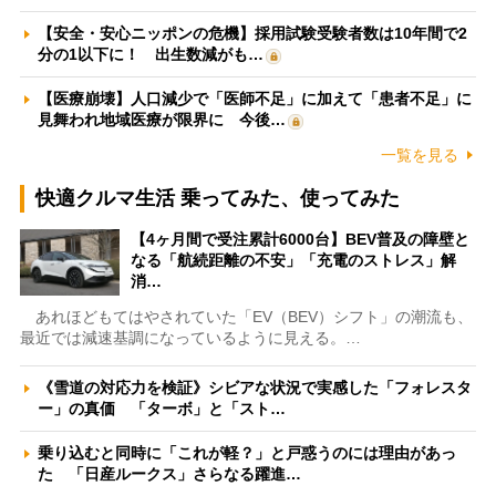
【安全・安心ニッポンの危機】採用試験受験者数は10年間で2
分の1以下に！ 出生数減がも…
【医療崩壊】人口減少で「医師不足」に加えて「患者不足」に
見舞われ地域医療が限界に 今後…
一覧を見る
快適クルマ生活 乗ってみた、使ってみた
【4ヶ月間で受注累計6000台】BEV普及の障壁と
なる「航続距離の不安」「充電のストレス」解
消…
あれほどもてはやされていた「EV（BEV）シフト」の潮流も、
最近では減速基調になっているように見える。…
《雪道の対応力を検証》シビアな状況で実感した「フォレスタ
ー」の真価 「ターボ」と「スト…
乗り込むと同時に「これが軽？」と戸惑うのには理由があっ
た 「日産ルークス」さらなる躍進…