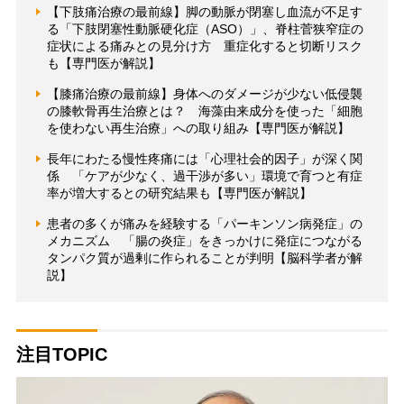
【下肢痛治療の最前線】脚の動脈が閉塞し血流が不足す
る「下肢閉塞性動脈硬化症（ASO）」、脊柱菅狭窄症の
症状による痛みとの見分け方 重症化すると切断リスク
も【専門医が解説】
【膝痛治療の最前線】身体へのダメージが少ない低侵襲
の膝軟骨再生治療とは？ 海藻由来成分を使った「細胞
を使わない再生治療」への取り組み【専門医が解説】
長年にわたる慢性疼痛には「心理社会的因子」が深く関
係 「ケアが少なく、過干渉が多い」環境で育つと有症
率が増大するとの研究結果も【専門医が解説】
患者の多くが痛みを経験する「パーキンソン病発症」の
メカニズム 「腸の炎症」をきっかけに発症につながる
タンパク質が過剰に作られることが判明【脳科学者が解
説】
注目TOPIC