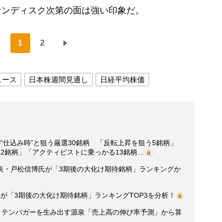
サンディスク次第の面は強い印象だ。
1
2
ュース
日本株週間見通し
日経平均株価
“仕込み時”と狙う厳選30銘柄 「反転上昇を狙う5銘柄」
2銘柄」「アクティビストに乗っかる13銘柄…
表・戸松信博氏が「3期後の大化け期待銘柄」ランキングか
が「3期後の大化け期待銘柄」ランキングTOP3を分析！
0】テンバガーを生み出す源泉「売上高の伸び率予測」から算