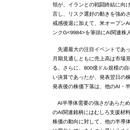
領が、イランとの戦闘終結に向
言し、リスク選好の動きを強め
戒感後退に加えて、米オープンA
ンクG<9984>を筆頭にAI関
先週最大の注目イベントであった
月期見通しともに売上高は市場
る。さらに、800億ドル規模の
い決算であったが、発表翌日の
発表後の株価下落は、他のAI・
AI半導体需要の強さがあらた
のAI関連銘柄にはむしろ支援材
株価の動向に対して、他の半導