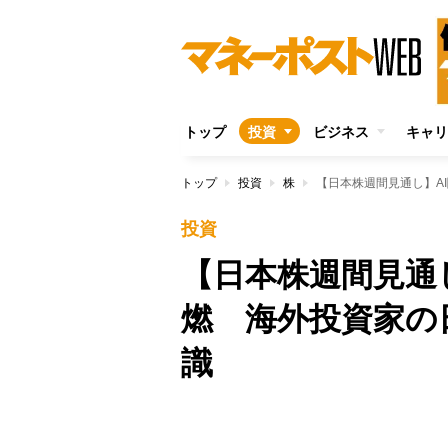
トップ
投資
ビジネス
キャリ
トップ
投資
株
【日本株週間見通し】A
投資
【日本株週間見通
燃 海外投資家の
識
Unmute