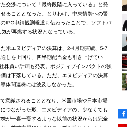
けた交渉について「最終段階に入っている」と発
させることとなった。とりわけ、中東情勢への警
IのIPO申請観測報道も伝わったことで、ソフトバ
連株人気が再燃する状況となっている。
米エヌビディアの決算は、2-4月期実績、5-7
見通しを上回り、四半期配当金も引き上げてい
自社株買い計画も発表。ポジティブインパクトの強
株価は下落している。ただ、エヌビディアの決算
半導体関連株には波及しなかった。
めて意識されることとなり、米国市場や日本市場
料につながった形。エヌビディアの、少なくても
体株が一喜一憂するような以前の状況からは完全