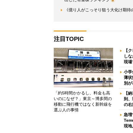
《億り人がこっそり狙う大化け期待の
注目TOPIC
【ク
しな
現場
小学
薄状
別が
「約5時間かかるし、料金も高
【納
いのになぜ？」東京～博多間の
到、
移動に飛行機ではなく新幹線を
の右
選ぶ人の事情
急増
Te
現地