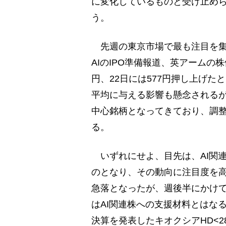
に変化しているものと受け止め
う。
先週の東京市場で最も注目を集
AIのIPO準備報道、英アームの
円、22日には577円押し上げ
平均に与える影響も懸念されるが、
中心銘柄となってきており、調
る。
いずれにせよ、目先は、AI関
のとなり、その動向に注目度を高
急落となったが、週後半にかけ
はAI関連株への支援材料とはな
決算を発表したキオクシアHD<2