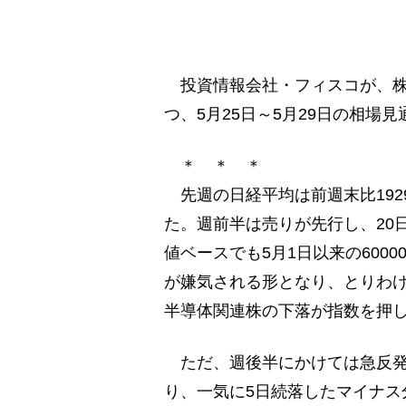
投資情報会社・フィスコが、株式
つ、5月25日～5月29日の相場
＊ ＊ ＊
先週の日経平均は前週末比1929.7
た。週前半は売りが先行し、20
値ベースでも5月1日以来の600
が嫌気される形となり、とりわけ
半導体関連株の下落が指数を押
ただ、週後半にかけては急反発の展
り、一気に5日続落したマイナス