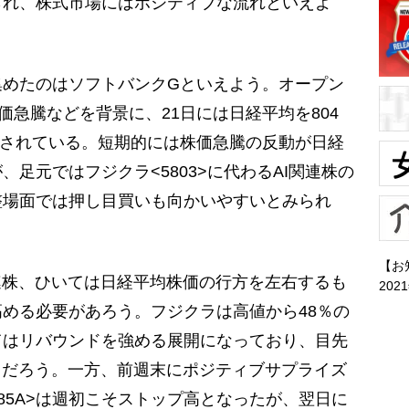
られ、株式市場にはポジティブな流れといえよ
めたのはソフトバンクGといえよう。オープン
株価急騰などを背景に、21日には日経平均を804
たとされている。短期的には株価急騰の反動が日経
足元ではフジクラ<5803>に代わるAI関連株の
整場面では押し目買いも向かいやすいとみられ
【お
連株、ひいては日経平均株価の行方を左右するも
202
める必要があろう。フジクラは高値から48％の
てはリバウンドを強める展開になっており、目先
るだろう。一方、前週末にポジティブサプライズ
85A>は週初こそストップ高となったが、翌日に