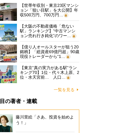
【世帯年収別・東京23区マンシ
ョン「狙い目駅」を大公開】年
収500万円、700万円…
【大阪の不動産価格「危ない
駅」ランキング】“中古マンシ
ョン売れ行き鈍化”のワー…
【億り人オールスターが狙う20
銘柄】「総資産69億円超」90歳
現役トレーダーから“1…
【東京“真の実力がある駅”ラン
キング70】1位・代々木上原、2
位・水天宮前… 人口…
一覧を見る
目の著者・連載
藤川里絵「さあ、投資を始めよ
う！」