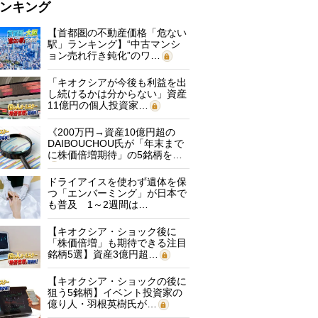
ンキング
【首都圏の不動産価格「危ない
駅」ランキング】“中古マンシ
ョン売れ行き鈍化”のワ…
「キオクシアが今後も利益を出
し続けるかは分からない」資産
11億円の個人投資家…
《200万円→資産10億円超の
DAIBOUCHOU氏が「年末まで
に株価倍増期待」の5銘柄を…
ドライアイスを使わず遺体を保
つ「エンバーミング」が日本で
も普及 1～2週間は…
【キオクシア・ショック後に
「株価倍増」も期待できる注目
銘柄5選】資産3億円超…
【キオクシア・ショックの後に
狙う5銘柄】イベント投資家の
億り人・羽根英樹氏が…