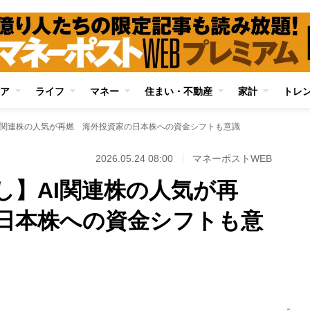
ア
ライフ
マネー
住まい・不動産
家計
トレ
I関連株の人気が再燃 海外投資家の日本株への資金シフトも意識
2026.05.24 08:00
マネーポストWEB
し】AI関連株の人気が再
日本株への資金シフトも意
Loaded
:
89.01%
/