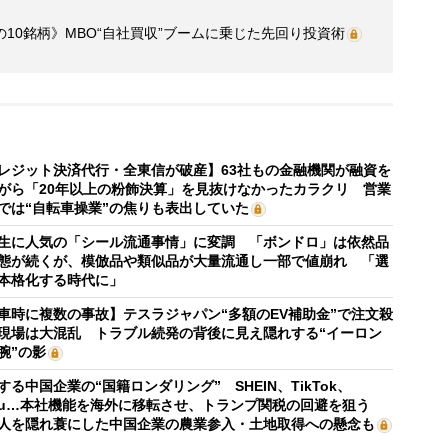
10銘柄》MBO“自社買収”ブームに乗じた先回り投資術
レジット決済代行・全東信が破産】63社もの金融機関が融資を
がら「20年以上の粉飾決算」を見抜けなかったカラクリ 営業
では“自転車操業”の焦りも表出していた
生に人気の「シール流通事情」に変調 「ボンドロ」は依然品
態が続くが、模倣品や類似品が大量流通し一部で値崩れ 「選
本格化する時代に」
車時に複数の事故】テスラジャパン“多額のEV補助金”で注文殺
現場は大混乱 トラブル続発の背後に見え隠れする“イーロン
腕”の影
する中国企業の“国籍ロンダリング” SHEIN、TikTok、
mu…本社機能を海外に移転させ、トランプ関税の回避を狙う
人を隠れ蓑にした中国企業の農業参入・土地取得への懸念も