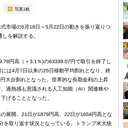
写真1枚
市場の5月18日～5月22日の動きを振り返りつ
見通しを解説する。
8円高（＋3.1％)の63339.07円で取引を終了し
日には4月7日以来の25日移動平均割れとなり、終
00円大台割れとなった。世界的な長期金利の上昇
、過熱感も意識される人工知能（AI）関連株や
し下げることとなった。
開、21日が1879円高、22日が1654円高とな
分を取り返す状況となっている。トランプ米大統