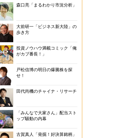
森口亮「まるわかり市況分析」
大前研一「ビジネス新大陸」の
歩き方
投資ノウハウ満載コミック「俺
がカブ番長！」
戸松信博の明日の爆騰株を探
せ！
田代尚機のチャイナ・リサーチ
「みんなで大家さん」配当スト
ップ騒動の内幕
古賀真人「発掘！好決算銘柄」