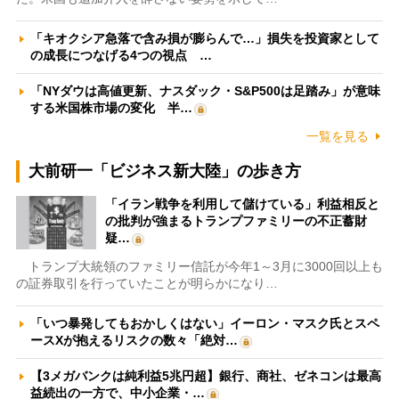
「キオクシア急落で含み損が膨らんで…」損失を投資家として
の成長につなげる4つの視点 …
「NYダウは高値更新、ナスダック・S&P500は足踏み」が意味
する米国株市場の変化 半…
一覧を見る
大前研一「ビジネス新大陸」の歩き方
「イラン戦争を利用して儲けている」利益相反と
の批判が強まるトランプファミリーの不正蓄財
疑…
トランプ大統領のファミリー信託が今年1～3月に3000回以上も
の証券取引を行っていたことが明らかになり…
「いつ暴発してもおかしくはない」イーロン・マスク氏とスペ
ースXが抱えるリスクの数々「絶対…
【3メガバンクは純利益5兆円超】銀行、商社、ゼネコンは最高
益続出の一方で、中小企業・…