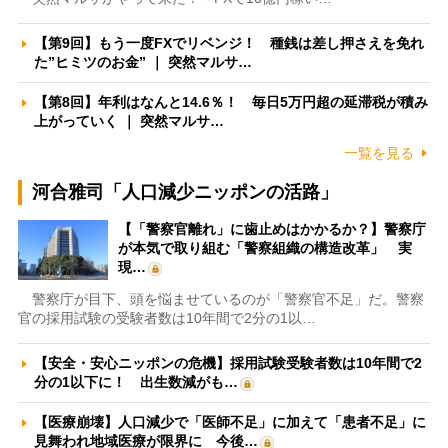
【第9回】もう一度FXでリベンジ！ 種銭は差し押さえを免れ
た”ヒミツのお金” ｜ 突然マルサ…
【第8回】年利はなんと14.6％！ 毎日5万円超の延滞税が積み
上がっていく ｜ 突然マルサ…
一覧を見る
河合雅司「人口減少ニッポンの活路」
【「警察官離れ」に歯止めはかかるか？】警察庁
が本気で取り組む「警察組織の構造改革」 実
現…
警察庁が目下、頭を悩ませているのが「警察官不足」だ。警察
官の採用試験の受験者数は10年間で2分の1以…
【安全・安心ニッポンの危機】採用試験受験者数は10年間で2
分の1以下に！ 出生数減がも…
【医療崩壊】人口減少で「医師不足」に加えて「患者不足」に
見舞われ地域医療が限界に 今後…