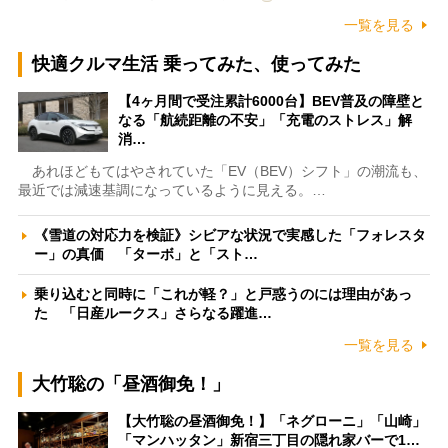
一覧を見る
快適クルマ生活 乗ってみた、使ってみた
【4ヶ月間で受注累計6000台】BEV普及の障壁と
なる「航続距離の不安」「充電のストレス」解
消…
あれほどもてはやされていた「EV（BEV）シフト」の潮流も、
最近では減速基調になっているように見える。…
《雪道の対応力を検証》シビアな状況で実感した「フォレスタ
ー」の真価 「ターボ」と「スト…
乗り込むと同時に「これが軽？」と戸惑うのには理由があっ
た 「日産ルークス」さらなる躍進…
一覧を見る
大竹聡の「昼酒御免！」
【大竹聡の昼酒御免！】「ネグローニ」「山崎」
「マンハッタン」新宿三丁目の隠れ家バーで1…