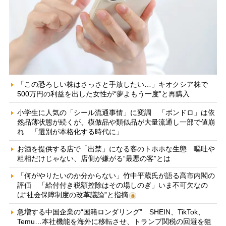
「この恐ろしい株はさっさと手放したい…」キオクシア株で
500万円の利益を出した女性が“夢よもう一度”と再購入
小学生に人気の「シール流通事情」に変調 「ボンドロ」は依
然品薄状態が続くが、模倣品や類似品が大量流通し一部で値崩
れ 「選別が本格化する時代に」
お酒を提供する店で「出禁」になる客のトホホな生態 嘔吐や
粗相だけじゃない、店側が嫌がる“最悪の客”とは
「何がやりたいのか分からない」竹中平蔵氏が語る高市内閣の
評価 「給付付き税額控除はその場しのぎ」いま不可欠なの
は“社会保障制度の改革議論”と指摘
急増する中国企業の“国籍ロンダリング” SHEIN、TikTok、
Temu…本社機能を海外に移転させ、トランプ関税の回避を狙