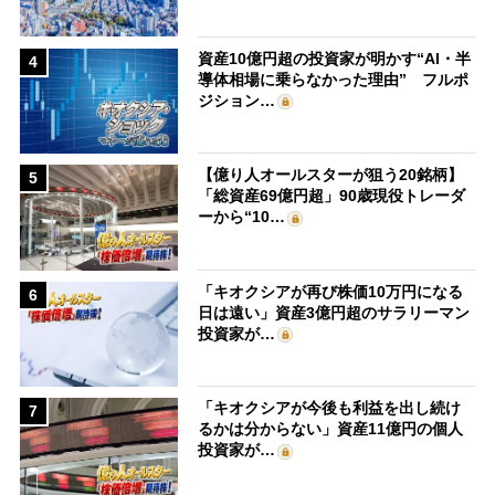
資産10億円超の投資家が明かす“AI・半
4
導体相場に乗らなかった理由” フルポ
ジション…
【億り人オールスターが狙う20銘柄】
5
「総資産69億円超」90歳現役トレーダ
ーから“10…
「キオクシアが再び株価10万円になる
6
日は遠い」資産3億円超のサラリーマン
投資家が…
「キオクシアが今後も利益を出し続け
7
るかは分からない」資産11億円の個人
投資家が…