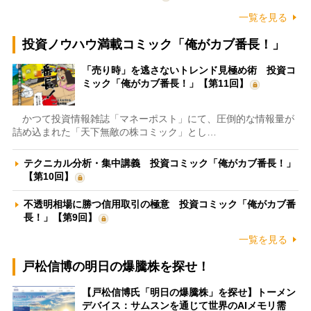
一覧を見る
投資ノウハウ満載コミック「俺がカブ番長！」
「売り時」を逃さないトレンド見極め術 投資コ
ミック「俺がカブ番長！」【第11回】
かつて投資情報雑誌「マネーポスト」にて、圧倒的な情報量が
詰め込まれた「天下無敵の株コミック」とし…
テクニカル分析・集中講義 投資コミック「俺がカブ番長！」
【第10回】
不透明相場に勝つ信用取引の極意 投資コミック「俺がカブ番
長！」【第9回】
一覧を見る
戸松信博の明日の爆騰株を探せ！
【戸松信博氏「明日の爆騰株」を探せ】トーメン
デバイス：サムスンを通じて世界のAIメモリ需