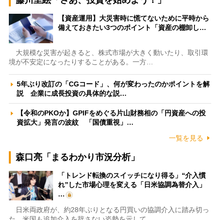
藤川里絵「さあ、投資を始めよう！」
【資産運用】大災害時に慌てないために平時から
備えておきたい3つのポイント「資産の棚卸し…
大規模な災害が起きると、株式市場が大きく動いたり、取引環
境が不安定になったりすることがある。一方…
5年ぶり改訂の「CGコード」、何が変わったのかポイントを解
説 企業に成長投資の具体的な説…
【令和のPKOか】GPIFをめぐる片山財務相の「円資産への投
資拡大」発言の波紋 「国債重視」…
一覧を見る
森口亮「まるわかり市況分析」
「トレンド転換のスイッチになり得る」“介入慣
れ”した市場心理を変える「日米協調為替介入」
…
日米両政府が、約28年ぶりとなる円買いの協調介入に踏み切っ
た。米国も追加介入を辞さない姿勢を示して…