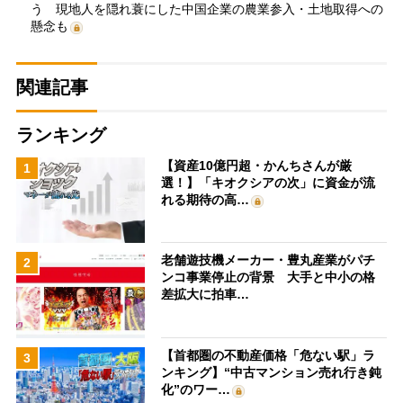
う 現地人を隠れ蓑にした中国企業の農業参入・土地取得への
懸念も
関連記事
ランキング
【資産10億円超・かんちさんが厳
1
選！】「キオクシアの次」に資金が流
れる期待の高…
老舗遊技機メーカー・豊丸産業がパチ
2
ンコ事業停止の背景 大手と中小の格
差拡大に拍車…
【首都圏の不動産価格「危ない駅」ラ
3
ンキング】“中古マンション売れ行き鈍
化”のワー…