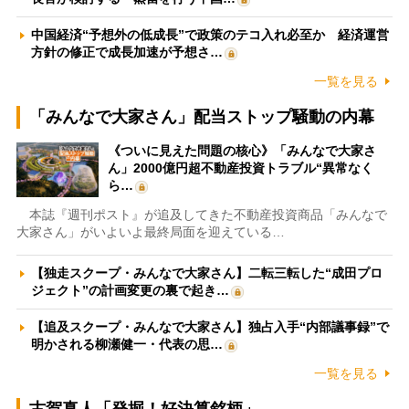
中国経済“予想外の低成長”で政策のテコ入れ必至か 経済運営
方針の修正で成長加速が予想さ…
一覧を見る
「みんなで大家さん」配当ストップ騒動の内幕
《ついに見えた問題の核心》「みんなで大家さ
ん」2000億円超不動産投資トラブル“異常なく
ら…
本誌『週刊ポスト』が追及してきた不動産投資商品「みんなで
大家さん」がいよいよ最終局面を迎えている…
【独走スクープ・みんなで大家さん】二転三転した“成田プロ
ジェクト”の計画変更の裏で起き…
【追及スクープ・みんなで大家さん】独占入手“内部議事録”で
明かされる柳瀬健一・代表の思…
一覧を見る