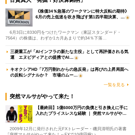
古賀真人「発掘！好決算銘柄」
《株価34％急落のワークマンに特大反転の期待》
6月の売上低迷を吹き飛ばす第1四半期決算、…
6月3日に8330円をつけたワークマン（東証スタンダード・
7564）の株価は、わずか1カ月あまりで約34％下落…
三菱重工が「AIインフラの新たな主役」として再評価される気
運 エヌビディアとの提携でAI…
キオクシアHD「7万円割れからの急反発」は再びの上昇局面へ
の反転シグナルか？ 市場のムー…
一覧を見る
突然マルサがやって来た！
【最終回】1億6000万円の負債と引き換えに手に
入れたプライスレスな経験 ｜ 突然マルサがや…
2009年12月に発行された元FXトレーダー・磯貝清明氏の著書
『突然マルサがやって来た！～FXで10億円稼い…