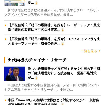
要…
新聞や雑誌など多数の金融メディアに出演するグローバルリン
クアドバイザーズ代表の戸松信博氏が、最新…
【戸松信博氏「明日の爆騰株」を探せ】レーザーテック：最先
端半導体の製造に不可欠な検査装…
【戸松信博氏「明日の爆騰株」を探せ】TDK：AIインフラを支
えるキープレーヤー 成長の再評…
一覧を見る
田代尚機のチャイナ・リサーチ
厳しい経済情勢をどう打開するか？中国の下半期
の「経済運営方針」を読み解く 需要不足対策
が…
中国経済に精通する中国株投資の第一人者・田代尚機氏のプレ
ミアム連載「チャイナ・リサーチ」。中国の…
中国「Kimi K3」の衝撃に世界はどう対応するのか？ 米財務
長官が検討する「蒸留を行う中国…