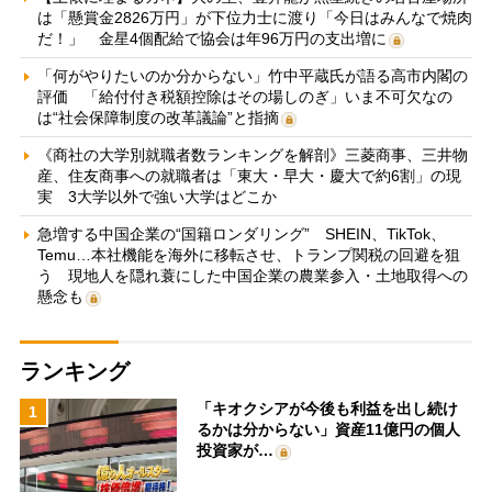
は「懸賞金2826万円」が下位力士に渡り「今日はみんなで焼肉
だ！」 金星4個配給で協会は年96万円の支出増に
「何がやりたいのか分からない」竹中平蔵氏が語る高市内閣の
評価 「給付付き税額控除はその場しのぎ」いま不可欠なの
は“社会保障制度の改革議論”と指摘
《商社の大学別就職者数ランキングを解剖》三菱商事、三井物
産、住友商事への就職者は「東大・早大・慶大で約6割」の現
実 3大学以外で強い大学はどこか
急増する中国企業の“国籍ロンダリング” SHEIN、TikTok、
Temu…本社機能を海外に移転させ、トランプ関税の回避を狙
う 現地人を隠れ蓑にした中国企業の農業参入・土地取得への
懸念も
ランキング
「キオクシアが今後も利益を出し続け
1
るかは分からない」資産11億円の個人
投資家が…