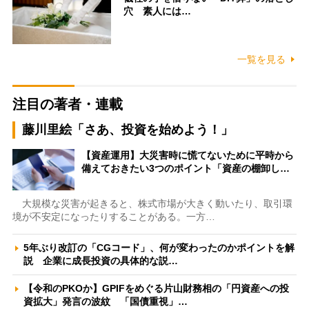
穴 素人には…
一覧を見る
注目の著者・連載
藤川里絵「さあ、投資を始めよう！」
【資産運用】大災害時に慌てないために平時から
備えておきたい3つのポイント「資産の棚卸し…
大規模な災害が起きると、株式市場が大きく動いたり、取引環
境が不安定になったりすることがある。一方…
5年ぶり改訂の「CGコード」、何が変わったのかポイントを解
説 企業に成長投資の具体的な説…
【令和のPKOか】GPIFをめぐる片山財務相の「円資産への投
資拡大」発言の波紋 「国債重視」…