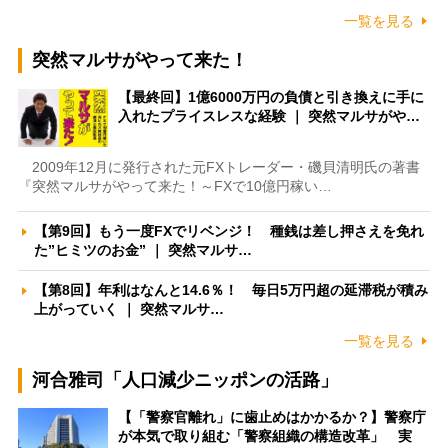
一覧を見る
突然マルサがやって来た！
【最終回】1億6000万円の負債と引き換えに手に
入れたプライスレスな経験 ｜ 突然マルサがや…
2009年12月に発行された元FXトレーダー・磯貝清明氏の著書
『突然マルサがやって来た！～FXで10億円稼い…
【第9回】もう一度FXでリベンジ！ 種銭は差し押さえを免れ
た”ヒミツのお金” ｜ 突然マルサ…
【第8回】年利はなんと14.6％！ 毎日5万円超の延滞税が積み
上がっていく ｜ 突然マルサ…
一覧を見る
河合雅司「人口減少ニッポンの活路」
【「警察官離れ」に歯止めはかかるか？】警察庁
が本気で取り組む「警察組織の構造改革」 実