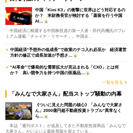
中国「Kimi K3」の衝撃に世界はどう対応するの
か？ 米財務長官が検討する「蒸留を行う中国
AI…
中国経済に精通する中国株投資の第一人者・田代尚機氏のプレ
ミアム連載「チャイナ・リサーチ」。中国企…
中国経済“予想外の低成長”で政策のテコ入れ必至か 経済運営
方針の修正で成長加速が予想さ…
“AI革命”で爆発的な需要拡大が見込まれる「CXO」とは何
か？ 高い競争力を持つ中国の医薬品…
一覧を見る
「みんなで大家さん」配当ストップ騒動の内幕
《ついに見えた問題の核心》「みんなで大家さ
ん」2000億円超不動産投資トラブル“異常なく
ら…
本誌『週刊ポスト』が追及してきた不動産投資商品「みんなで
大家さん」がいよいよ最終局面を迎えている…