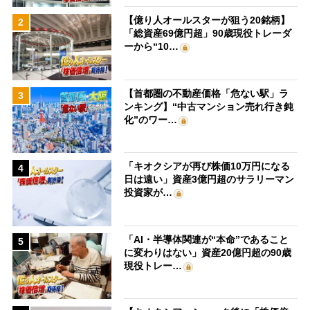
【億り人オールスターが狙う20銘柄】
2
「総資産69億円超」90歳現役トレーダ
ーから“10…
【首都圏の不動産価格「危ない駅」ラ
3
ンキング】“中古マンション売れ行き鈍
化”のワー…
「キオクシアが再び株価10万円になる
4
日は遠い」資産3億円超のサラリーマン
投資家が…
「AI・半導体関連が“本命”であること
5
に変わりはない」資産20億円超の90歳
現役トレー…