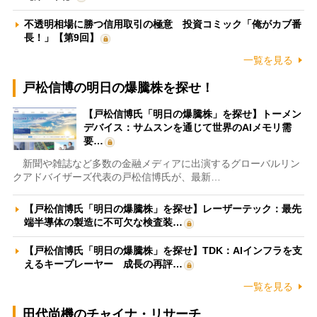
不透明相場に勝つ信用取引の極意 投資コミック「俺がカブ番
長！」【第9回】
一覧を見る
戸松信博の明日の爆騰株を探せ！
【戸松信博氏「明日の爆騰株」を探せ】トーメン
デバイス：サムスンを通じて世界のAIメモリ需
要…
新聞や雑誌など多数の金融メディアに出演するグローバルリン
クアドバイザーズ代表の戸松信博氏が、最新…
【戸松信博氏「明日の爆騰株」を探せ】レーザーテック：最先
端半導体の製造に不可欠な検査装…
【戸松信博氏「明日の爆騰株」を探せ】TDK：AIインフラを支
えるキープレーヤー 成長の再評…
一覧を見る
田代尚機のチャイナ・リサーチ