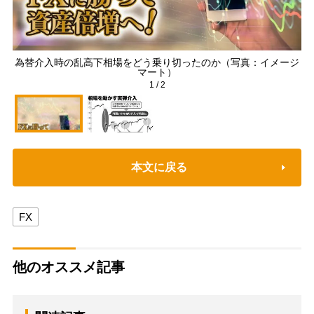
為替介入時の乱高下相場をどう乗り切ったのか（写真：イメージ
マート）
1
/
2
本文に戻る
FX
他のオススメ記事