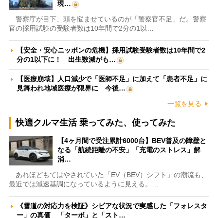
現…
警察庁が目下、頭を悩ませているのが「警察官不足」だ。警察
官の採用試験の受験者数は10年間で2分の1以…
【安全・安心ニッポンの危機】採用試験受験者数は10年間で2
分の1以下に！ 出生数減がも…
【医療崩壊】人口減少で「医師不足」に加えて「患者不足」に
見舞われ地域医療が限界に 今後…
一覧を見る
快適クルマ生活 乗ってみた、使ってみた
【4ヶ月間で受注累計6000台】BEV普及の障壁と
なる「航続距離の不安」「充電のストレス」解
消…
あれほどもてはやされていた「EV（BEV）シフト」の潮流も、
最近では減速基調になっているように見える。…
《雪道の対応力を検証》シビアな状況で実感した「フォレスタ
ー」の真価 「ターボ」と「スト…