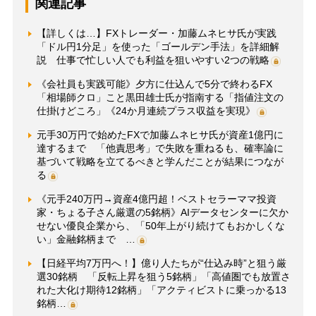
関連記事
【詳しくは…】FXトレーダー・加藤ムネヒサ氏が実践
「ドル円1分足」を使った「ゴールデン手法」を詳細解
説 仕事で忙しい人でも利益を狙いやすい2つの戦略
《会社員も実践可能》夕方に仕込んで5分で終わるFX
「相場師クロ」こと黒田雄士氏が指南する「指値注文の
仕掛けどころ」《24か月連続プラス収益を実現》
元手30万円で始めたFXで加藤ムネヒサ氏が資産1億円に
達するまで 「他責思考」で失敗を重ねるも、確率論に
基づいて戦略を立てるべきと学んだことが結果につなが
る
《元手240万円→資産4億円超！ベストセラーママ投資
家・ちょる子さん厳選の5銘柄》AIデータセンターに欠か
せない優良企業から、「50年上がり続けてもおかしくな
い」金融銘柄まで …
【日経平均7万円へ！】億り人たちが“仕込み時”と狙う厳
選30銘柄 「反転上昇を狙う5銘柄」「高値圏でも放置さ
れた大化け期待12銘柄」「アクティビストに乗っかる13
銘柄…