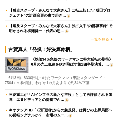
【独走スクープ・みんなで大家さん】二転三転した“成田プロ
ジェクト”の計画変更の裏で起き…
【追及スクープ・みんなで大家さん】独占入手“内部議事録”で
明かされる柳瀬健一・代表の思…
一覧を見る
古賀真人「発掘！好決算銘柄」
《株価34％急落のワークマンに特大反転の期待》
6月の売上低迷を吹き飛ばす第1四半期決算、…
6月3日に8330円をつけたワークマン（東証スタンダード・
7564）の株価は、わずか1カ月あまりで約34％下落…
三菱重工が「AIインフラの新たな主役」として再評価される気
運 エヌビディアとの提携でAI…
キオクシアHD「7万円割れからの急反発」は再びの上昇局面へ
の反転シグナルか？ 市場のムー…