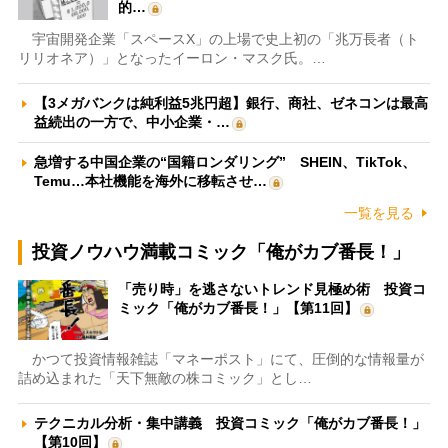
的…
宇宙開発企業「スペースX」の上場で史上初の「兆万長者（ト
リリオネア）」となったイーロン・マスク氏。…
【3メガバンクは純利益5兆円超】銀行、商社、ゼネコンは最高
益続出の一方で、中小企業・…
急増する中国企業の“国籍ロンダリング” SHEIN、TikTok、
Temu…本社機能を海外に移転させ…
一覧を見る
投資ノウハウ満載コミック「俺がカブ番長！」
「売り時」を逃さないトレンド見極め術 投資コ
ミック「俺がカブ番長！」【第11回】
かつて投資情報雑誌「マネーポスト」にて、圧倒的な情報量が
詰め込まれた「天下無敵の株コミック」とし…
テクニカル分析・集中講義 投資コミック「俺がカブ番長！」
【第10回】