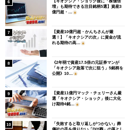
【キオクシア・ショック後に「株価倍
6
増」も期待できる注目銘柄5選】資産3
億円超・…
【資産10億円超・かんちさんが厳
7
選！】「キオクシアの次」に資金が流
れる期待の高…
《2年弱で資産17.5倍の元証券マンが
8
「キオクシア急落で次に狙う」5銘柄を
公開》10…
【資産11億円マック・チェリーさん厳
9
選「キオクシア・ショック」後に大化
け期待4銘…
「失敗すると取り返しがつかない」葬
10
儀社の手を借りない「DIY葬」の落とし