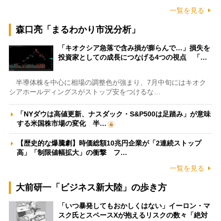
一覧を見る
森口亮「まるわかり市況分析」
「キオクシア急落で含み損が膨らんで…」損失を
投資家としての成長につなげる4つの視点 「…
半導体株を中心に相場の調整色が強まり、7月中旬にはキオク
シアホールディングスがストップ安をつけるな…
「NYダウは高値更新、ナスダック・S&P500は足踏み」が意味
する米国株市場の変化 半…
【歴史的な爆騰劇】時価総額10兆円企業が「2連続ストップ
高」「制限値幅拡大」の衝撃 フ…
一覧を見る
大前研一「ビジネス新大陸」の歩き方
「いつ暴発してもおかしくはない」イーロン・マ
スク氏とスペースXが抱えるリスクの数々「絶対