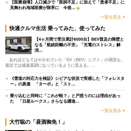
【医療崩壊】人口減少で「医師不足」に加えて「患者不足」に
見舞われ地域医療が限界に 今後…
一覧を見る
快適クルマ生活 乗ってみた、使ってみた
【4ヶ月間で受注累計6000台】BEV普及の障壁と
なる「航続距離の不安」「充電のストレス」解
消…
あれほどもてはやされていた「EV（BEV）シフト」の潮流も、
最近では減速基調になっているように見える。…
《雪道の対応力を検証》シビアな状況で実感した「フォレスタ
ー」の真価 「ターボ」と「スト…
乗り込むと同時に「これが軽？」と戸惑うのには理由があっ
た 「日産ルークス」さらなる躍進…
一覧を見る
大竹聡の「昼酒御免！」