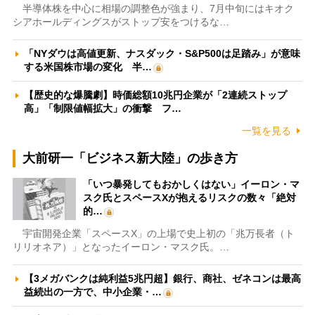
半導体株を中心に相場の調整色が強まり、7月中旬にはキオク
シアホールディングスがストップ安をつけるな…
「NYダウは高値更新、ナスダック・S&P500は足踏み」が意味
する米国株市場の変化 半…
【歴史的な爆騰劇】時価総額10兆円企業が「2連続ストップ
高」「制限値幅拡大」の衝撃 フ…
一覧を見る
大前研一「ビジネス新大陸」の歩き方
「いつ暴発してもおかしくはない」イーロン・マ
スク氏とスペースXが抱えるリスクの数々「絶対
的…
宇宙開発企業「スペースX」の上場で史上初の「兆万長者（ト
リリオネア）」となったイーロン・マスク氏。…
【3メガバンクは純利益5兆円超】銀行、商社、ゼネコンは最高
益続出の一方で、中小企業・…