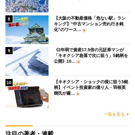
【大阪の不動産価格「危ない駅」ラン
8
キング】“中古マンション売れ行き鈍
化”のワース…
《2年弱で資産17.5倍の元証券マンが
9
「キオクシア急落で次に狙う」5銘柄を
公開》10…
【キオクシア・ショックの後に狙う5銘
10
柄】イベント投資家の億り人・羽根英
樹氏が厳…
一覧を見る
注目の著者・連載