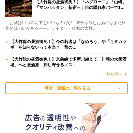
【大竹聡の昼酒御免！】「ネグローニ」「山崎」
「マンハッタン」新宿三丁目の隠れ家バーで1…
お酒はいつ飲んでもいいものだが、昼から飲むお酒にはまた格
別の味わいがある――。ライター・作家の大竹…
【大竹聡の昼酒御免！】今の若者は「なめろう」や「キヌカツ
ギ」を知らないって本当？ 昔の…
【大竹聡の昼酒御免！】京急線で多摩川越えて「川崎の大衆酒
場」へと昼酒旅 押し寄せるノス…
一覧を見る
著者・連載の一覧を見る