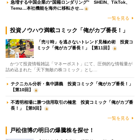
急増する中国企業の“国籍ロンダリング” SHEIN、TikTok、
Temu…本社機能を海外に移転させ…
一覧を見る
投資ノウハウ満載コミック「俺がカブ番長！」
「売り時」を逃さないトレンド見極め術 投資コ
ミック「俺がカブ番長！」【第11回】
かつて投資情報雑誌「マネーポスト」にて、圧倒的な情報量が
詰め込まれた「天下無敵の株コミック」とし…
テクニカル分析・集中講義 投資コミック「俺がカブ番長！」
【第10回】
不透明相場に勝つ信用取引の極意 投資コミック「俺がカブ番
長！」【第9回】
一覧を見る
戸松信博の明日の爆騰株を探せ！