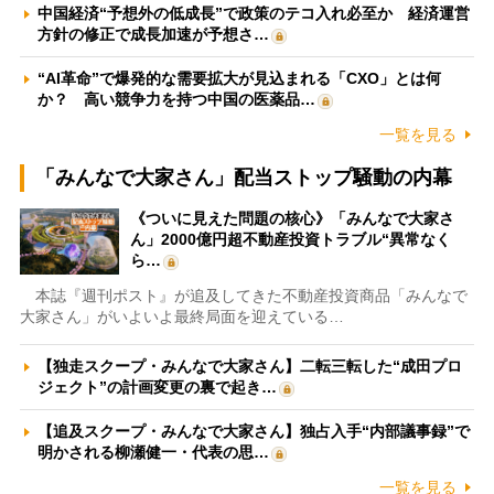
中国経済“予想外の低成長”で政策のテコ入れ必至か 経済運営
方針の修正で成長加速が予想さ…
“AI革命”で爆発的な需要拡大が見込まれる「CXO」とは何
か？ 高い競争力を持つ中国の医薬品…
一覧を見る
「みんなで大家さん」配当ストップ騒動の内幕
《ついに見えた問題の核心》「みんなで大家さ
ん」2000億円超不動産投資トラブル“異常なく
ら…
本誌『週刊ポスト』が追及してきた不動産投資商品「みんなで
大家さん」がいよいよ最終局面を迎えている…
【独走スクープ・みんなで大家さん】二転三転した“成田プロ
ジェクト”の計画変更の裏で起き…
【追及スクープ・みんなで大家さん】独占入手“内部議事録”で
明かされる柳瀬健一・代表の思…
一覧を見る