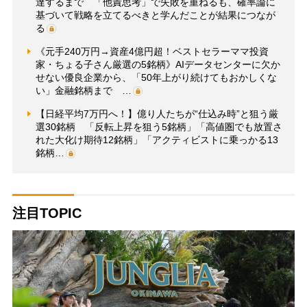
達するまで 「他責思考」で失敗を重ねるも、確率論に
基づいて戦略を立てるべきと学んだことが結果につなが
る
《元手240万円→資産4億円超！ベストセラーママ投資
家・ちょる子さん厳選の5銘柄》AIデータセンターに欠か
せない優良企業から、「50年上がり続けてもおかしくな
い」金融銘柄まで …
【日経平均7万円へ！】億り人たちが“仕込み時”と狙う厳
選30銘柄 「反転上昇を狙う5銘柄」「高値圏でも放置さ
れた大化け期待12銘柄」「アクティビストに乗っかる13
銘柄…
注目TOPIC