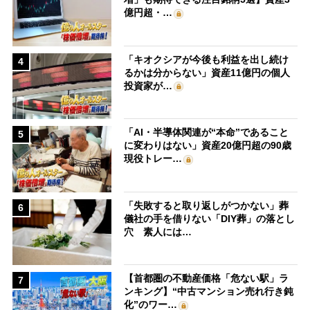
億円超・…
「キオクシアが今後も利益を出し続け
4
るかは分からない」資産11億円の個人
投資家が…
「AI・半導体関連が“本命”であること
5
に変わりはない」資産20億円超の90歳
現役トレー…
「失敗すると取り返しがつかない」葬
6
儀社の手を借りない「DIY葬」の落とし
穴 素人には…
【首都圏の不動産価格「危ない駅」ラ
7
ンキング】“中古マンション売れ行き鈍
化”のワー…