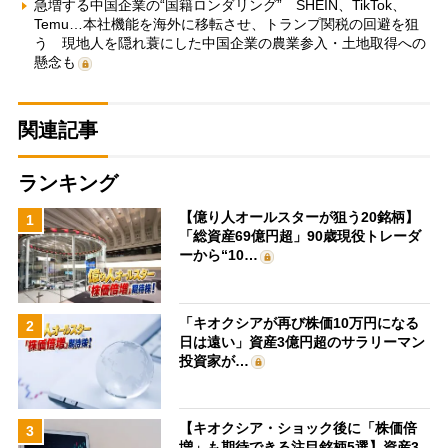
急増する中国企業の“国籍ロンダリング” SHEIN、TikTok、
Temu…本社機能を海外に移転させ、トランプ関税の回避を狙
う 現地人を隠れ蓑にした中国企業の農業参入・土地取得への
懸念も
関連記事
ランキング
【億り人オールスターが狙う20銘柄】
1
「総資産69億円超」90歳現役トレーダ
ーから“10…
「キオクシアが再び株価10万円になる
2
日は遠い」資産3億円超のサラリーマン
投資家が…
【キオクシア・ショック後に「株価倍
3
増」も期待できる注目銘柄5選】資産3