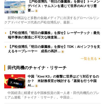
【戸松信博氏「明日の爆騰株」を探せ】トーメン
デバイス：サムスンを通じて世界のAIメモリ需
要…
新聞や雑誌など多数の金融メディアに出演するグローバルリン
クアドバイザーズ代表の戸松信博氏が、最新…
【戸松信博氏「明日の爆騰株」を探せ】レーザーテック：最先
端半導体の製造に不可欠な検査装…
【戸松信博氏「明日の爆騰株」を探せ】TDK：AIインフラを支
えるキープレーヤー 成長の再評…
一覧を見る
田代尚機のチャイナ・リサーチ
中国「Kimi K3」の衝撃に世界はどう対応するの
か？ 米財務長官が検討する「蒸留を行う中国
AI…
中国経済に精通する中国株投資の第一人者・田代尚機氏のプレ
ミアム連載「チャイナ・リサーチ」。中国企…