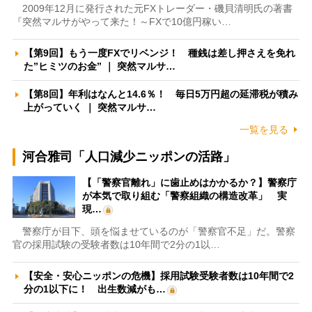
2009年12月に発行された元FXトレーダー・磯貝清明氏の著書
『突然マルサがやって来た！～FXで10億円稼い…
【第9回】もう一度FXでリベンジ！ 種銭は差し押さえを免れ
た”ヒミツのお金” ｜ 突然マルサ…
【第8回】年利はなんと14.6％！ 毎日5万円超の延滞税が積み
上がっていく ｜ 突然マルサ…
一覧を見る
河合雅司「人口減少ニッポンの活路」
【「警察官離れ」に歯止めはかかるか？】警察庁
が本気で取り組む「警察組織の構造改革」 実
現…
警察庁が目下、頭を悩ませているのが「警察官不足」だ。警察
官の採用試験の受験者数は10年間で2分の1以…
【安全・安心ニッポンの危機】採用試験受験者数は10年間で2
分の1以下に！ 出生数減がも…