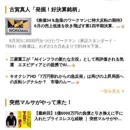
古賀真人「発掘！好決算銘柄」
《株価34％急落のワークマンに特大反転の期待》
6月の売上低迷を吹き飛ばす第1四半期決算、…
6月3日に8330円をつけたワークマン（東証スタンダード・
7564）の株価は、わずか1カ月あまりで約34％下落…
三菱重工が「AIインフラの新たな主役」として再評価される気
運 エヌビディアとの提携でAI…
キオクシアHD「7万円割れからの急反発」は再びの上昇局面へ
の反転シグナルか？ 市場のムー…
一覧を見る
突然マルサがやって来た！
【最終回】1億6000万円の負債と引き換えに手に
入れたプライスレスな経験 ｜ 突然マルサがや…