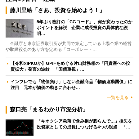
藤川里絵「さあ、投資を始めよう！」
5年ぶり改訂の「CGコード」、何が変わったのか
ポイントを解説 企業に成長投資の具体的な説
明…
金融庁と東京証券取引所が共同で策定している上場企業の経営
や取締役会のあり方を定める「コーポレート…
【令和のPKOか】GPIFをめぐる片山財務相の「円資産への投
資拡大」発言の波紋 「国債重視」…
インフレでも「物価負け」しない金融商品「物価連動国債」に
注目 元本が物価の動きに合わせ…
一覧を見る
森口亮「まるわかり市況分析」
「キオクシア急落で含み損が膨らんで…」損失を
投資家としての成長につなげる4つの視点 「…