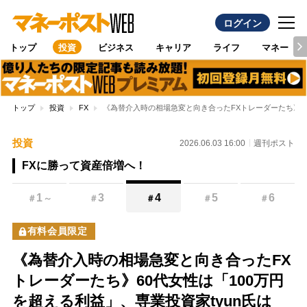
ログイン
トップ
投資
ビジネス
キャリア
ライフ
マネー
トップ
投資
FX
《為替介入時の相場急変と向き合ったFXトレーダーたち》60
投資
2026.06.03 16:00
週刊ポスト
FXに勝って資産倍増へ！
1
3
4
5
6
＃
～
＃
＃
＃
＃
有料会員限定
《為替介入時の相場急変と向き合ったFX
トレーダーたち》60代女性は「100万円
を超える利益」、専業投資家tyun氏は