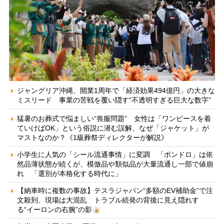
ジャングリア沖縄、開業1周年で「経済効果494億円」の大きな
ミスリード 事業の苦戦を覆い隠す“不透明すぎる巨大な数字”
猛暑のお葬式で悩ましい“喪服問題” 女性は「ワンピースを着
ていけばOK」という俗説に潜む誤解、なぜ「ジャケット」が
マストなのか？《1級葬祭ディレクターが解説》
小学生に人気の「シール流通事情」に変調 「ボンドロ」は依
然品薄状態が続くが、模倣品や類似品が大量流通し一部で値崩
れ 「選別が本格化する時代に」
【納車時に複数の事故】テスラジャパン“多額のEV補助金”で注
文殺到、現場は大混乱 トラブル続発の背後に見え隠れす
る“イーロンの右腕”の影