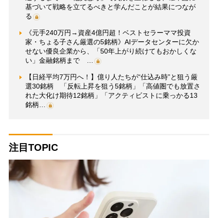
基づいて戦略を立てるべきと学んだことが結果につなが
る
《元手240万円→資産4億円超！ベストセラーママ投資
家・ちょる子さん厳選の5銘柄》AIデータセンターに欠か
せない優良企業から、「50年上がり続けてもおかしくな
い」金融銘柄まで …
【日経平均7万円へ！】億り人たちが“仕込み時”と狙う厳
選30銘柄 「反転上昇を狙う5銘柄」「高値圏でも放置さ
れた大化け期待12銘柄」「アクティビストに乗っかる13
銘柄…
注目TOPIC