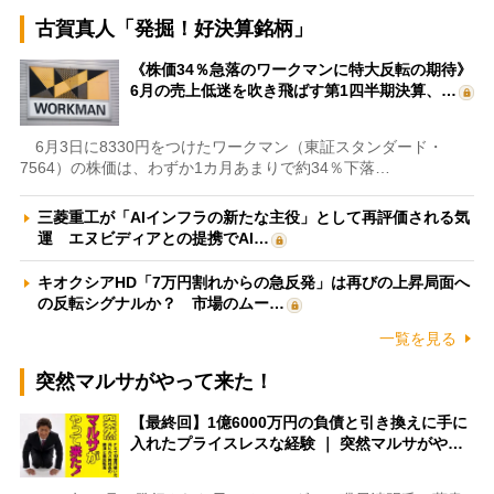
古賀真人「発掘！好決算銘柄」
《株価34％急落のワークマンに特大反転の期待》
6月の売上低迷を吹き飛ばす第1四半期決算、…
6月3日に8330円をつけたワークマン（東証スタンダード・
7564）の株価は、わずか1カ月あまりで約34％下落…
三菱重工が「AIインフラの新たな主役」として再評価される気
運 エヌビディアとの提携でAI…
キオクシアHD「7万円割れからの急反発」は再びの上昇局面へ
の反転シグナルか？ 市場のムー…
一覧を見る
突然マルサがやって来た！
【最終回】1億6000万円の負債と引き換えに手に
入れたプライスレスな経験 ｜ 突然マルサがや…