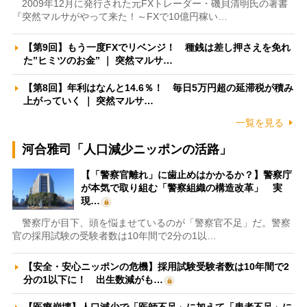
2009年12月に発行された元FXトレーダー・磯貝清明氏の著書
『突然マルサがやって来た！～FXで10億円稼い…
【第9回】もう一度FXでリベンジ！ 種銭は差し押さえを免れ
た”ヒミツのお金” ｜ 突然マルサ…
【第8回】年利はなんと14.6％！ 毎日5万円超の延滞税が積み
上がっていく ｜ 突然マルサ…
一覧を見る
河合雅司「人口減少ニッポンの活路」
【「警察官離れ」に歯止めはかかるか？】警察庁
が本気で取り組む「警察組織の構造改革」 実
現…
警察庁が目下、頭を悩ませているのが「警察官不足」だ。警察
官の採用試験の受験者数は10年間で2分の1以…
【安全・安心ニッポンの危機】採用試験受験者数は10年間で2
分の1以下に！ 出生数減がも…