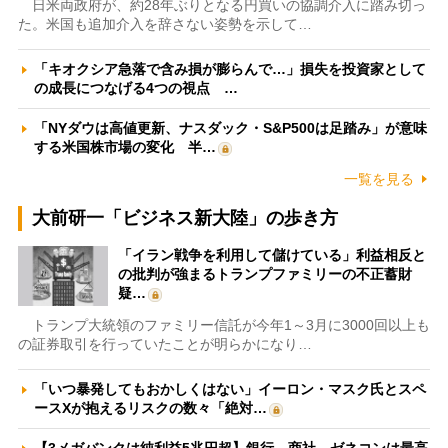
日米両政府が、約28年ぶりとなる円買いの協調介入に踏み切っ
た。米国も追加介入を辞さない姿勢を示して…
「キオクシア急落で含み損が膨らんで…」損失を投資家として
の成長につなげる4つの視点 …
「NYダウは高値更新、ナスダック・S&P500は足踏み」が意味
する米国株市場の変化 半…
一覧を見る
大前研一「ビジネス新大陸」の歩き方
「イラン戦争を利用して儲けている」利益相反と
の批判が強まるトランプファミリーの不正蓄財
疑…
トランプ大統領のファミリー信託が今年1～3月に3000回以上も
の証券取引を行っていたことが明らかになり…
「いつ暴発してもおかしくはない」イーロン・マスク氏とスペ
ースXが抱えるリスクの数々「絶対…