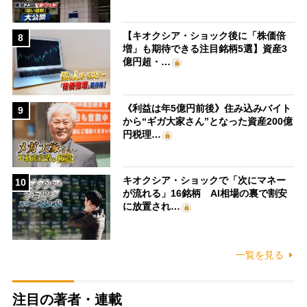
【キオクシア・ショック後に「株価倍
8
増」も期待できる注目銘柄5選】資産3
億円超・…
《利益は年5億円前後》住み込みバイト
9
から“ギガ大家さん”となった資産200億
円税理…
キオクシア・ショックで「次にマネー
10
が流れる」16銘柄 AI相場の裏で割安
に放置され…
一覧を見る
注目の著者・連載