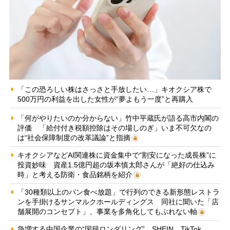
「この恐ろしい株はさっさと手放したい…」キオクシア株で
500万円の利益を出した女性が“夢よもう一度”と再購入
「何がやりたいのか分からない」竹中平蔵氏が語る高市内閣の
評価 「給付付き税額控除はその場しのぎ」いま不可欠なの
は“社会保障制度の改革議論”と指摘
キオクシアなどAI関連株に資金集中で“割安になった成長株”に
投資妙味 資産1.5億円超の坂本慎太郎さんが「絶好の仕込み
時」と考える防衛・食品銘柄を紹介
「30種類以上のパン食べ放題」で行列のできる新形態レストラ
ンを手掛けるサンマルクホールディングス 同社に聞いた「店
舗展開のコンセプト」、事業を多角化してもぶれない軸
急増する中国企業の“国籍ロンダリング” SHEIN、TikTok、