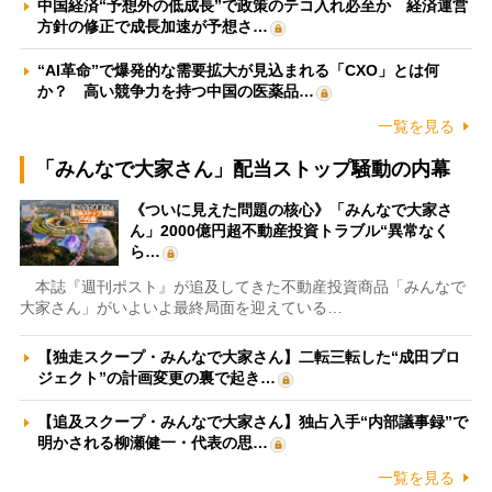
中国経済“予想外の低成長”で政策のテコ入れ必至か 経済運営
方針の修正で成長加速が予想さ…
“AI革命”で爆発的な需要拡大が見込まれる「CXO」とは何
か？ 高い競争力を持つ中国の医薬品…
一覧を見る
「みんなで大家さん」配当ストップ騒動の内幕
《ついに見えた問題の核心》「みんなで大家さ
ん」2000億円超不動産投資トラブル“異常なく
ら…
本誌『週刊ポスト』が追及してきた不動産投資商品「みんなで
大家さん」がいよいよ最終局面を迎えている…
【独走スクープ・みんなで大家さん】二転三転した“成田プロ
ジェクト”の計画変更の裏で起き…
【追及スクープ・みんなで大家さん】独占入手“内部議事録”で
明かされる柳瀬健一・代表の思…
一覧を見る