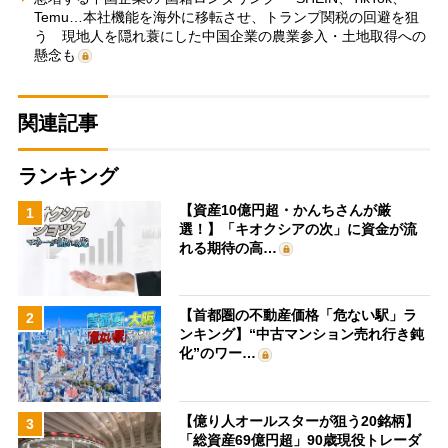
Temu…本社機能を海外に移転させ、トランプ関税の回避を狙
う 現地人を隠れ蓑にした中国企業の農業参入・土地取得への
懸念も
関連記事
ランキング
【資産10億円超・かんちさんが厳
1
選！】「キオクシアの次」に資金が流
れる期待の高…
【首都圏の不動産価格「危ない駅」ラ
2
ンキング】“中古マンション売れ行き鈍
化”のワー…
【億り人オールスターが狙う20銘柄】
3
「総資産69億円超」90歳現役トレーダ