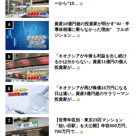
ーから“10…
資産10億円超の投資家が明かす“AI・半
4
導体相場に乗らなかった理由” フルポ
ジション…
「キオクシアが今後も利益を出し続け
5
るかは分からない」資産11億円の個人
投資家が…
「キオクシアが再び株価10万円になる
6
日は遠い」資産3億円超のサラリーマン
投資家が…
【世帯年収別・東京23区マンション
7
「狙い目駅」を大公開】年収500万円、
700万円で…