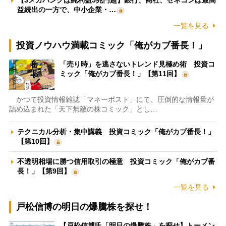
【3メガバンクは純利益5兆円超】銀行、商社、ゼネコンは最高
益続出の一方で、中小企業・…
一覧を見る
投資ノウハウ満載コミック「俺がカブ番長！」
「売り時」を逃さないトレンド見極め術 投資コ
ミック「俺がカブ番長！」【第11回】
かつて投資情報雑誌「マネーポスト」にて、圧倒的な情報量が
詰め込まれた「天下無敵の株コミック」とし…
テクニカル分析・集中講義 投資コミック「俺がカブ番長！」
【第10回】
不透明相場に勝つ信用取引の極意 投資コミック「俺がカブ番
長！」【第9回】
一覧を見る
戸松信博の明日の爆騰株を探せ！
【戸松信博氏「明日の爆騰株」を探せ】トーメン