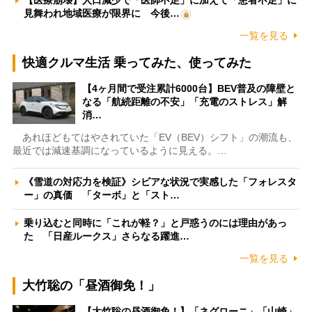
【医療崩壊】人口減少で「医師不足」に加えて「患者不足」に
見舞われ地域医療が限界に 今後…
一覧を見る
快適クルマ生活 乗ってみた、使ってみた
【4ヶ月間で受注累計6000台】BEV普及の障壁と
なる「航続距離の不安」「充電のストレス」解
消…
あれほどもてはやされていた「EV（BEV）シフト」の潮流も、
最近では減速基調になっているように見える。…
《雪道の対応力を検証》シビアな状況で実感した「フォレスタ
ー」の真価 「ターボ」と「スト…
乗り込むと同時に「これが軽？」と戸惑うのには理由があっ
た 「日産ルークス」さらなる躍進…
一覧を見る
大竹聡の「昼酒御免！」
【大竹聡の昼酒御免！】「ネグローニ」「山崎」