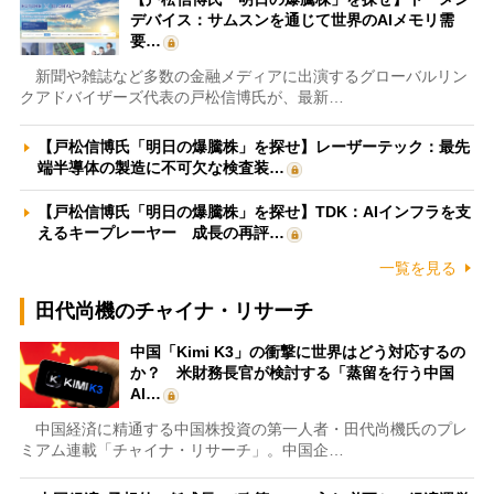
デバイス：サムスンを通じて世界のAIメモリ需
要…
新聞や雑誌など多数の金融メディアに出演するグローバルリン
クアドバイザーズ代表の戸松信博氏が、最新…
【戸松信博氏「明日の爆騰株」を探せ】レーザーテック：最先
端半導体の製造に不可欠な検査装…
【戸松信博氏「明日の爆騰株」を探せ】TDK：AIインフラを支
えるキープレーヤー 成長の再評…
一覧を見る
田代尚機のチャイナ・リサーチ
中国「Kimi K3」の衝撃に世界はどう対応するの
か？ 米財務長官が検討する「蒸留を行う中国
AI…
中国経済に精通する中国株投資の第一人者・田代尚機氏のプレ
ミアム連載「チャイナ・リサーチ」。中国企…