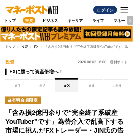
ログイン
トップ
投資
ビジネス
キャリア
ライフ
マネー
トップ
投資
FX
「含み損2億円余りで“完全終了系破産YouTuber”です」
投資
2026.06.02 16:00
週刊ポスト
FXに勝って資産倍増へ！
1
2
3
4
6
＃
＃
＃
＃
～
＃
有料会員限定
「含み損2億円余りで“完全終了系破産
YouTuber”です」為替介入で乱高下する
市場に挑んだFXトレーダー・JIN氏の告