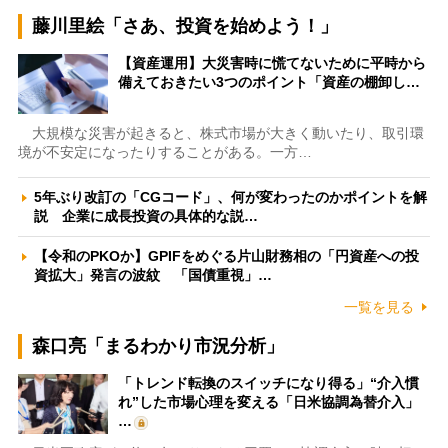
藤川里絵「さあ、投資を始めよう！」
【資産運用】大災害時に慌てないために平時から
備えておきたい3つのポイント「資産の棚卸し…
大規模な災害が起きると、株式市場が大きく動いたり、取引環
境が不安定になったりすることがある。一方…
5年ぶり改訂の「CGコード」、何が変わったのかポイントを解
説 企業に成長投資の具体的な説…
【令和のPKOか】GPIFをめぐる片山財務相の「円資産への投
資拡大」発言の波紋 「国債重視」…
一覧を見る
森口亮「まるわかり市況分析」
「トレンド転換のスイッチになり得る」“介入慣
れ”した市場心理を変える「日米協調為替介入」
…