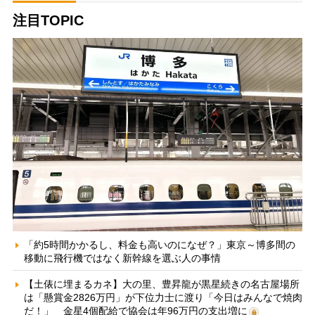
注目TOPIC
「約5時間かかるし、料金も高いのになぜ？」東京～博多間の
移動に飛行機ではなく新幹線を選ぶ人の事情
【土俵に埋まるカネ】大の里、豊昇龍が黒星続きの名古屋場所
は「懸賞金2826万円」が下位力士に渡り「今日はみんなで焼肉
だ！」 金星4個配給で協会は年96万円の支出増に