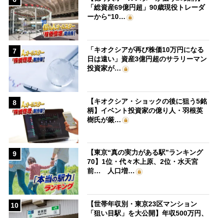
「総資産69億円超」90歳現役トレーダ
ーから“10…
「キオクシアが再び株価10万円になる
7
日は遠い」資産3億円超のサラリーマン
投資家が…
【キオクシア・ショックの後に狙う5銘
8
柄】イベント投資家の億り人・羽根英
樹氏が厳…
【東京“真の実力がある駅”ランキング
9
70】1位・代々木上原、2位・水天宮
前… 人口増…
【世帯年収別・東京23区マンション
10
「狙い目駅」を大公開】年収500万円、