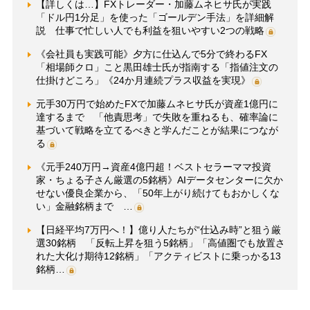
【詳しくは…】FXトレーダー・加藤ムネヒサ氏が実践
「ドル円1分足」を使った「ゴールデン手法」を詳細解
説 仕事で忙しい人でも利益を狙いやすい2つの戦略
《会社員も実践可能》夕方に仕込んで5分で終わるFX
「相場師クロ」こと黒田雄士氏が指南する「指値注文の
仕掛けどころ」《24か月連続プラス収益を実現》
元手30万円で始めたFXで加藤ムネヒサ氏が資産1億円に
達するまで 「他責思考」で失敗を重ねるも、確率論に
基づいて戦略を立てるべきと学んだことが結果につなが
る
《元手240万円→資産4億円超！ベストセラーママ投資
家・ちょる子さん厳選の5銘柄》AIデータセンターに欠か
せない優良企業から、「50年上がり続けてもおかしくな
い」金融銘柄まで …
【日経平均7万円へ！】億り人たちが“仕込み時”と狙う厳
選30銘柄 「反転上昇を狙う5銘柄」「高値圏でも放置さ
れた大化け期待12銘柄」「アクティビストに乗っかる13
銘柄…