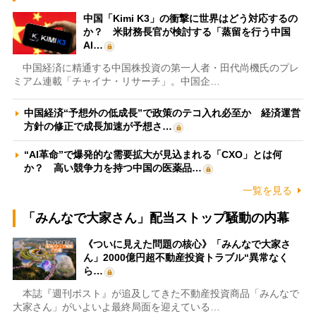
中国「Kimi K3」の衝撃に世界はどう対応するの
か？ 米財務長官が検討する「蒸留を行う中国
AI…
中国経済に精通する中国株投資の第一人者・田代尚機氏のプレ
ミアム連載「チャイナ・リサーチ」。中国企…
中国経済“予想外の低成長”で政策のテコ入れ必至か 経済運営
方針の修正で成長加速が予想さ…
“AI革命”で爆発的な需要拡大が見込まれる「CXO」とは何
か？ 高い競争力を持つ中国の医薬品…
一覧を見る
「みんなで大家さん」配当ストップ騒動の内幕
《ついに見えた問題の核心》「みんなで大家さ
ん」2000億円超不動産投資トラブル“異常なく
ら…
本誌『週刊ポスト』が追及してきた不動産投資商品「みんなで
大家さん」がいよいよ最終局面を迎えている…