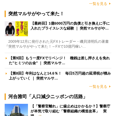
一覧を見る
突然マルサがやって来た！
【最終回】1億6000万円の負債と引き換えに手に
入れたプライスレスな経験 ｜ 突然マルサがや…
2009年12月に発行された元FXトレーダー・磯貝清明氏の著書
『突然マルサがやって来た！～FXで10億円稼い…
【第9回】もう一度FXでリベンジ！ 種銭は差し押さえを免れ
た”ヒミツのお金” ｜ 突然マルサ…
【第8回】年利はなんと14.6％！ 毎日5万円超の延滞税が積み
上がっていく ｜ 突然マルサ…
一覧を見る
河合雅司「人口減少ニッポンの活路」
【「警察官離れ」に歯止めはかかるか？】警察庁
が本気で取り組む「警察組織の構造改革」 実