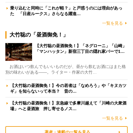
乗り込むと同時に「これが軽？」と戸惑うのには理由があっ
た 「日産ルークス」さらなる躍進…
一覧を見る
大竹聡の「昼酒御免！」
【大竹聡の昼酒御免！】「ネグローニ」「山崎」
「マンハッタン」新宿三丁目の隠れ家バーで1…
お酒はいつ飲んでもいいものだが、昼から飲むお酒にはまた格
別の味わいがある――。ライター・作家の大竹…
【大竹聡の昼酒御免！】今の若者は「なめろう」や「キヌカツ
ギ」を知らないって本当？ 昔の…
【大竹聡の昼酒御免！】京急線で多摩川越えて「川崎の大衆酒
場」へと昼酒旅 押し寄せるノス…
一覧を見る
著者・連載の一覧を見る