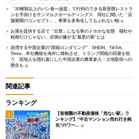
「30種類以上のパン食べ放題」で行列のできる新形態レストラ
ンを手掛けるサンマルクホールディングス 同社に聞いた「店
舗展開のコンセプト」、事業を多角化してもぶれない軸
お酒を提供する店で「出禁」になる客のトホホな生態 嘔吐や
粗相だけじゃない、店側が嫌がる“最悪の客”とは
急増する中国企業の“国籍ロンダリング” SHEIN、TikTok、
Temu…本社機能を海外に移転させ、トランプ関税の回避を狙
う 現地人を隠れ蓑にした中国企業の農業参入・土地取得への
懸念も
関連記事
ランキング
【首都圏の不動産価格「危ない駅」ラ
1
ンキング】“中古マンション売れ行き鈍
化”のワー…