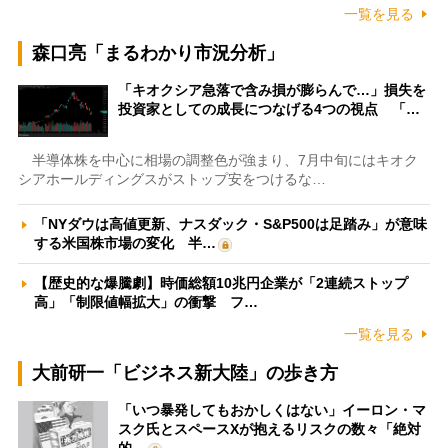
一覧を見る
森口亮「まるわかり市況分析」
「キオクシア急落で含み損が膨らんで…」損失を
投資家としての成長につなげる4つの視点 「…
半導体株を中心に相場の調整色が強まり、7月中旬にはキオク
シアホールディングスがストップ安をつけるな…
「NYダウは高値更新、ナスダック・S&P500は足踏み」が意味
する米国株市場の変化 半…
【歴史的な爆騰劇】時価総額10兆円企業が「2連続ストップ
高」「制限値幅拡大」の衝撃 フ…
一覧を見る
大前研一「ビジネス新大陸」の歩き方
「いつ暴発してもおかしくはない」イーロン・マ
スク氏とスペースXが抱えるリスクの数々「絶対