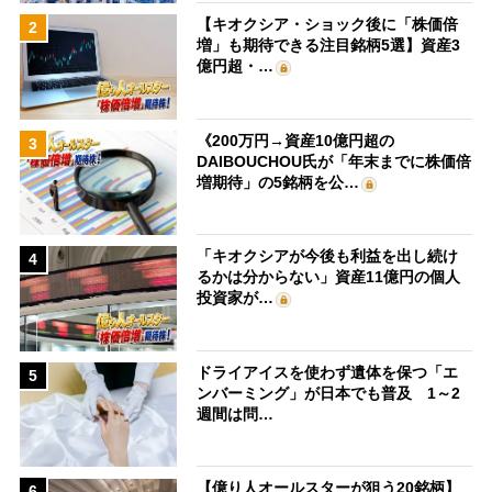
【キオクシア・ショック後に「株価倍
2
増」も期待できる注目銘柄5選】資産3
億円超・…
《200万円→資産10億円超の
3
DAIBOUCHOU氏が「年末までに株価倍
増期待」の5銘柄を公…
「キオクシアが今後も利益を出し続け
4
るかは分からない」資産11億円の個人
投資家が…
ドライアイスを使わず遺体を保つ「エ
5
ンバーミング」が日本でも普及 1～2
週間は問…
【億り人オールスターが狙う20銘柄】
6