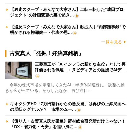
【独走スクープ・みんなで大家さん】二転三転した“成田プロ
ジェクト”の計画変更の裏で起き…
【追及スクープ・みんなで大家さん】独占入手“内部議事録”で
明かされる柳瀬健一・代表の思…
一覧を見る
古賀真人「発掘！好決算銘柄」
三菱重工が「AIインフラの新たな主役」として再
評価される気運 エヌビディアとの提携でAIデ…
今年の株式市場を牽引してきたAI・半導体関連株に、調整の動
きが広がっている。そうしたなか、再び注目…
キオクシアHD「7万円割れからの急反発」は再びの上昇局面へ
の反転シグナルか？ 市場のムー…
《億り人・古賀真人氏が厳選》野村総合研究所だけじゃない！
「DX・省力化・円安」を追い風に…