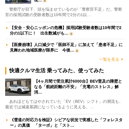
現…
警察庁が目下、頭を悩ませているのが「警察官不足」だ。警察
官の採用試験の受験者数は10年間で2分の1以…
【安全・安心ニッポンの危機】採用試験受験者数は10年間で2
分の1以下に！ 出生数減がも…
【医療崩壊】人口減少で「医師不足」に加えて「患者不足」に
見舞われ地域医療が限界に 今後…
一覧を見る
快適クルマ生活 乗ってみた、使ってみた
【4ヶ月間で受注累計6000台】BEV普及の障壁と
なる「航続距離の不安」「充電のストレス」解
消…
あれほどもてはやされていた「EV（BEV）シフト」の潮流も、
最近では減速基調になっているように見える。…
《雪道の対応力を検証》シビアな状況で実感した「フォレスタ
ー」の真価 「ターボ」と「スト…