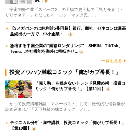
的…
宇宙開発企業「スペースX」の上場で史上初の「兆万長者（ト
リリオネア）」となったイーロン・マスク氏。…
【3メガバンクは純利益5兆円超】銀行、商社、ゼネコンは最高
益続出の一方で、中小企業・…
急増する中国企業の“国籍ロンダリング” SHEIN、TikTok、
Temu…本社機能を海外に移転させ…
一覧を見る
投資ノウハウ満載コミック「俺がカブ番長！」
「売り時」を逃さないトレンド見極め術 投資コ
ミック「俺がカブ番長！」【第11回】
かつて投資情報雑誌「マネーポスト」にて、圧倒的な情報量が
詰め込まれた「天下無敵の株コミック」とし…
テクニカル分析・集中講義 投資コミック「俺がカブ番長！」
【第10回】