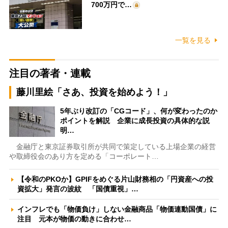
700万円で…
一覧を見る
注目の著者・連載
藤川里絵「さあ、投資を始めよう！」
5年ぶり改訂の「CGコード」、何が変わったのか
ポイントを解説 企業に成長投資の具体的な説
明…
金融庁と東京証券取引所が共同で策定している上場企業の経営
や取締役会のあり方を定める「コーポレート…
【令和のPKOか】GPIFをめぐる片山財務相の「円資産への投
資拡大」発言の波紋 「国債重視」…
インフレでも「物価負け」しない金融商品「物価連動国債」に
注目 元本が物価の動きに合わせ…