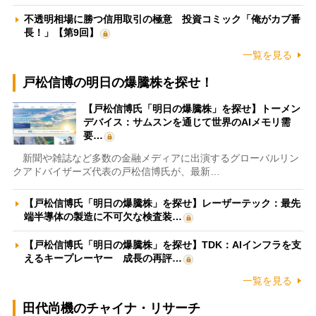
不透明相場に勝つ信用取引の極意 投資コミック「俺がカブ番
長！」【第9回】
一覧を見る
戸松信博の明日の爆騰株を探せ！
【戸松信博氏「明日の爆騰株」を探せ】トーメン
デバイス：サムスンを通じて世界のAIメモリ需
要…
新聞や雑誌など多数の金融メディアに出演するグローバルリン
クアドバイザーズ代表の戸松信博氏が、最新…
【戸松信博氏「明日の爆騰株」を探せ】レーザーテック：最先
端半導体の製造に不可欠な検査装…
【戸松信博氏「明日の爆騰株」を探せ】TDK：AIインフラを支
えるキープレーヤー 成長の再評…
一覧を見る
田代尚機のチャイナ・リサーチ