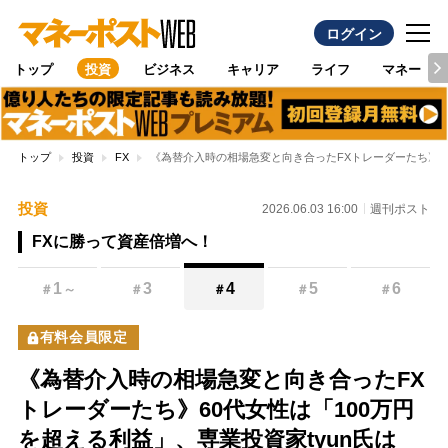
ログイン
トップ
投資
ビジネス
キャリア
ライフ
マネー
トップ
投資
FX
《為替介入時の相場急変と向き合ったFXトレーダーたち》60
投資
2026.06.03 16:00
週刊ポスト
FXに勝って資産倍増へ！
1
3
4
5
6
＃
～
＃
＃
＃
＃
有料会員限定
《為替介入時の相場急変と向き合ったFX
トレーダーたち》60代女性は「100万円
を超える利益」、専業投資家tyun氏は