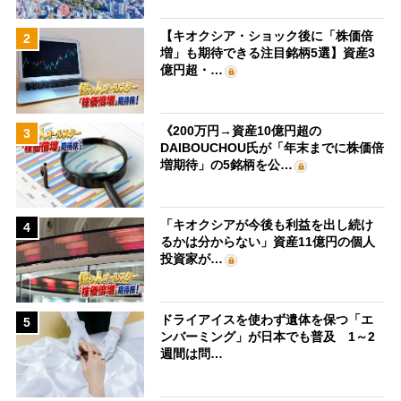
【キオクシア・ショック後に「株価倍
2
増」も期待できる注目銘柄5選】資産3
億円超・…
《200万円→資産10億円超の
3
DAIBOUCHOU氏が「年末までに株価倍
増期待」の5銘柄を公…
「キオクシアが今後も利益を出し続け
4
るかは分からない」資産11億円の個人
投資家が…
ドライアイスを使わず遺体を保つ「エ
5
ンバーミング」が日本でも普及 1～2
週間は問…