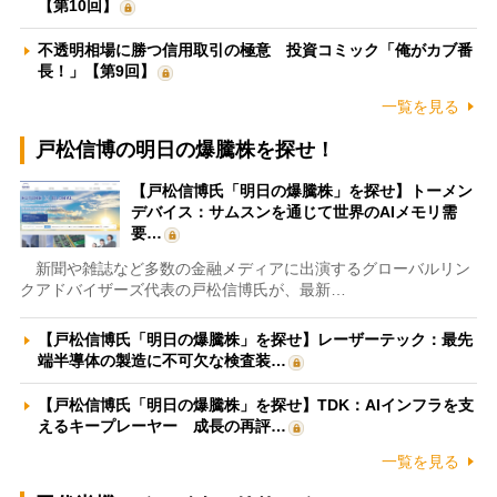
【第10回】
不透明相場に勝つ信用取引の極意 投資コミック「俺がカブ番
長！」【第9回】
一覧を見る
戸松信博の明日の爆騰株を探せ！
【戸松信博氏「明日の爆騰株」を探せ】トーメン
デバイス：サムスンを通じて世界のAIメモリ需
要…
新聞や雑誌など多数の金融メディアに出演するグローバルリン
クアドバイザーズ代表の戸松信博氏が、最新…
【戸松信博氏「明日の爆騰株」を探せ】レーザーテック：最先
端半導体の製造に不可欠な検査装…
【戸松信博氏「明日の爆騰株」を探せ】TDK：AIインフラを支
えるキープレーヤー 成長の再評…
一覧を見る