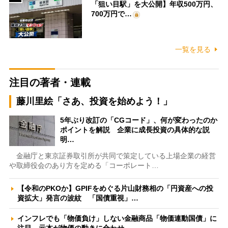
「狙い目駅」を大公開】年収500万円、
700万円で…
一覧を見る
注目の著者・連載
藤川里絵「さあ、投資を始めよう！」
5年ぶり改訂の「CGコード」、何が変わったのか
ポイントを解説 企業に成長投資の具体的な説
明…
金融庁と東京証券取引所が共同で策定している上場企業の経営
や取締役会のあり方を定める「コーポレート…
【令和のPKOか】GPIFをめぐる片山財務相の「円資産への投
資拡大」発言の波紋 「国債重視」…
インフレでも「物価負け」しない金融商品「物価連動国債」に