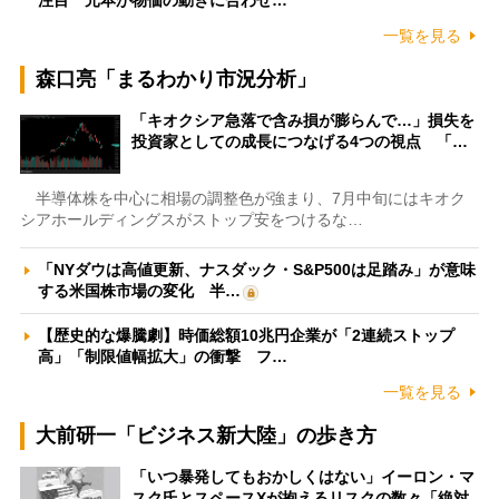
注目 元本が物価の動きに合わせ…
一覧を見る
森口亮「まるわかり市況分析」
「キオクシア急落で含み損が膨らんで…」損失を
投資家としての成長につなげる4つの視点 「…
半導体株を中心に相場の調整色が強まり、7月中旬にはキオク
シアホールディングスがストップ安をつけるな…
「NYダウは高値更新、ナスダック・S&P500は足踏み」が意味
する米国株市場の変化 半…
【歴史的な爆騰劇】時価総額10兆円企業が「2連続ストップ
高」「制限値幅拡大」の衝撃 フ…
一覧を見る
大前研一「ビジネス新大陸」の歩き方
「いつ暴発してもおかしくはない」イーロン・マ
スク氏とスペースXが抱えるリスクの数々「絶対