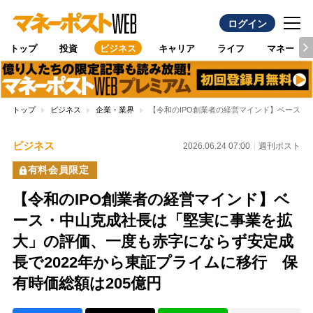
ログイン
トップ
投資
ビジネス
キャリア
ライフ
マネー
トップ
ビジネス
企業・業界
【令和のIPO創業者の経営マインド】ベース・
ビジネス
2026.06.24 07:00
週刊ポスト
有料会員限定
【令和のIPO創業者の経営マインド】ベ
ース・中山克成社長は「堅実に事業を拡
大」の評価、一度も赤字にならず安定成
長で2022年から東証プライムに移行 保
有時価総額は205億円