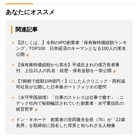
あなたにオススメ
関連記事
【詳しくは…】令和のIPO創業者「保有株時価総額ランキ
ング」TOP100 日本経済のキーマンとなる100人の実名
公開
【保有株時価総額から算出】平成生まれの億万長者番
付、上位21人の氏名・経歴・保有金額を一挙公開
【7銘柄で総額108億円！】にしたんクリニック・西村誠
司社長が公開した日本株ポートフォリオの驚愕
《永守帝国崩壊》「仕事のストレスは仕事で癒す」…ニ
デック社内で毎朝輪読されていた創業者・永守重信氏の
経営哲学
ドン・キホーテ 創業者の安田隆夫会長（75）が「22歳
長男」を取締役に指名した背景と知られざる人物像