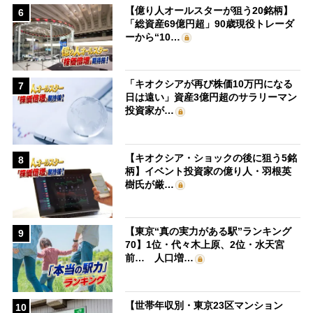
【億り人オールスターが狙う20銘柄】
6
「総資産69億円超」90歳現役トレーダ
ーから“10…
「キオクシアが再び株価10万円になる
7
日は遠い」資産3億円超のサラリーマン
投資家が…
【キオクシア・ショックの後に狙う5銘
8
柄】イベント投資家の億り人・羽根英
樹氏が厳…
【東京“真の実力がある駅”ランキング
9
70】1位・代々木上原、2位・水天宮
前… 人口増…
【世帯年収別・東京23区マンション
10