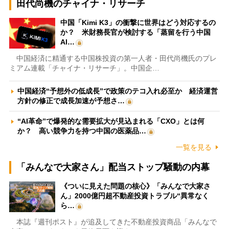
田代尚機のチャイナ・リサーチ
中国「Kimi K3」の衝撃に世界はどう対応するの
か？ 米財務長官が検討する「蒸留を行う中国
AI…
中国経済に精通する中国株投資の第一人者・田代尚機氏のプレ
ミアム連載「チャイナ・リサーチ」。中国企…
中国経済“予想外の低成長”で政策のテコ入れ必至か 経済運営
方針の修正で成長加速が予想さ…
“AI革命”で爆発的な需要拡大が見込まれる「CXO」とは何
か？ 高い競争力を持つ中国の医薬品…
一覧を見る
「みんなで大家さん」配当ストップ騒動の内幕
《ついに見えた問題の核心》「みんなで大家さ
ん」2000億円超不動産投資トラブル“異常なく
ら…
本誌『週刊ポスト』が追及してきた不動産投資商品「みんなで