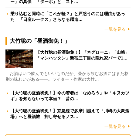
ー」の真価 「ターボ」と「スト…
乗り込むと同時に「これが軽？」と戸惑うのには理由があっ
た 「日産ルークス」さらなる躍進…
一覧を見る
大竹聡の「昼酒御免！」
【大竹聡の昼酒御免！】「ネグローニ」「山崎」
「マンハッタン」新宿三丁目の隠れ家バーで1…
お酒はいつ飲んでもいいものだが、昼から飲むお酒にはまた格
別の味わいがある――。ライター・作家の大竹…
【大竹聡の昼酒御免！】今の若者は「なめろう」や「キヌカツ
ギ」を知らないって本当？ 昔の…
【大竹聡の昼酒御免！】京急線で多摩川越えて「川崎の大衆酒
場」へと昼酒旅 押し寄せるノス…
一覧を見る