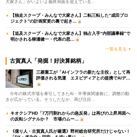
大家さん」がいよいよ最終局面を迎えている…
【独走スクープ・みんなで大家さん】二転三転した“成田プロ
ジェクト”の計画変更の裏で起き…
【追及スクープ・みんなで大家さん】独占入手“内部議事録”で
明かされる柳瀬健一・代表の思…
一覧を見る
古賀真人「発掘！好決算銘柄」
三菱重工が「AIインフラの新たな主役」として再
評価される気運 エヌビディアとの提携でAIデ…
今年の株式市場を牽引してきたAI・半導体関連株に、調整の動
きが広がっている。そうしたなか、再び注目…
キオクシアHD「7万円割れからの急反発」は再びの上昇局面へ
の反転シグナルか？ 市場のムー…
《億り人・古賀真人氏が厳選》野村総合研究所だけじゃない！