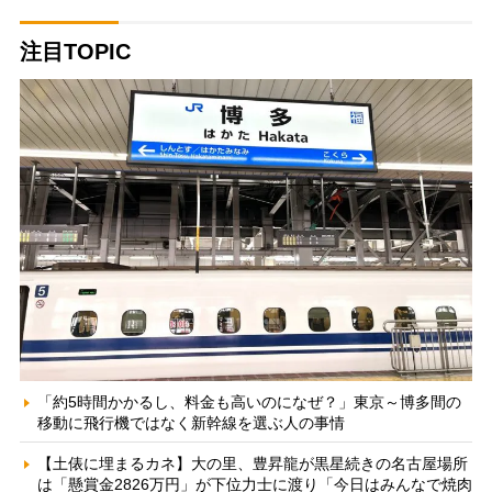
注目TOPIC
「約5時間かかるし、料金も高いのになぜ？」東京～博多間の
移動に飛行機ではなく新幹線を選ぶ人の事情
【土俵に埋まるカネ】大の里、豊昇龍が黒星続きの名古屋場所
は「懸賞金2826万円」が下位力士に渡り「今日はみんなで焼肉