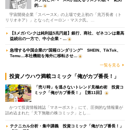
的…
宇宙開発企業「スペースX」の上場で史上初の「兆万長者（ト
リリオネア）」となったイーロン・マスク氏。…
【3メガバンクは純利益5兆円超】銀行、商社、ゼネコンは最高
益続出の一方で、中小企業・…
急増する中国企業の“国籍ロンダリング” SHEIN、TikTok、
Temu…本社機能を海外に移転させ…
一覧を見る
投資ノウハウ満載コミック「俺がカブ番長！」
「売り時」を逃さないトレンド見極め術 投資コ
ミック「俺がカブ番長！」【第11回】
かつて投資情報雑誌「マネーポスト」にて、圧倒的な情報量が
詰め込まれた「天下無敵の株コミック」とし…
テクニカル分析・集中講義 投資コミック「俺がカブ番長！」