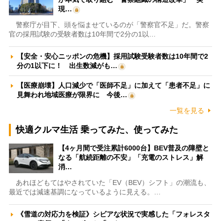
現…
警察庁が目下、頭を悩ませているのが「警察官不足」だ。警察
官の採用試験の受験者数は10年間で2分の1以…
【安全・安心ニッポンの危機】採用試験受験者数は10年間で2
分の1以下に！ 出生数減がも…
【医療崩壊】人口減少で「医師不足」に加えて「患者不足」に
見舞われ地域医療が限界に 今後…
一覧を見る
快適クルマ生活 乗ってみた、使ってみた
【4ヶ月間で受注累計6000台】BEV普及の障壁と
なる「航続距離の不安」「充電のストレス」解
消…
あれほどもてはやされていた「EV（BEV）シフト」の潮流も、
最近では減速基調になっているように見える。…
《雪道の対応力を検証》シビアな状況で実感した「フォレスタ