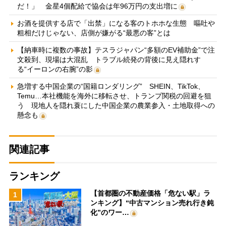
だ！」 金星4個配給で協会は年96万円の支出増に
お酒を提供する店で「出禁」になる客のトホホな生態 嘔吐や
粗相だけじゃない、店側が嫌がる“最悪の客”とは
【納車時に複数の事故】テスラジャパン“多額のEV補助金”で注
文殺到、現場は大混乱 トラブル続発の背後に見え隠れす
る“イーロンの右腕”の影
急増する中国企業の“国籍ロンダリング” SHEIN、TikTok、
Temu…本社機能を海外に移転させ、トランプ関税の回避を狙
う 現地人を隠れ蓑にした中国企業の農業参入・土地取得への
懸念も
関連記事
ランキング
【首都圏の不動産価格「危ない駅」ラ
1
ンキング】“中古マンション売れ行き鈍
化”のワー…