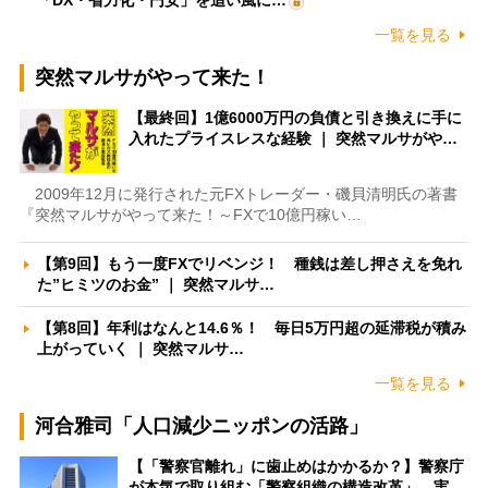
「DX・省力化・円安」を追い風に…
一覧を見る
突然マルサがやって来た！
【最終回】1億6000万円の負債と引き換えに手に
入れたプライスレスな経験 ｜ 突然マルサがや…
2009年12月に発行された元FXトレーダー・磯貝清明氏の著書
『突然マルサがやって来た！～FXで10億円稼い…
【第9回】もう一度FXでリベンジ！ 種銭は差し押さえを免れ
た”ヒミツのお金” ｜ 突然マルサ…
【第8回】年利はなんと14.6％！ 毎日5万円超の延滞税が積み
上がっていく ｜ 突然マルサ…
一覧を見る
河合雅司「人口減少ニッポンの活路」
【「警察官離れ」に歯止めはかかるか？】警察庁
が本気で取り組む「警察組織の構造改革」 実