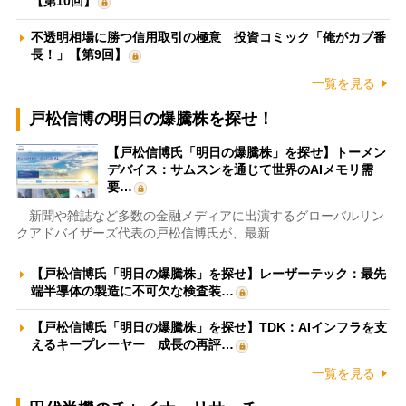
【第10回】
不透明相場に勝つ信用取引の極意 投資コミック「俺がカブ番
長！」【第9回】
一覧を見る
戸松信博の明日の爆騰株を探せ！
【戸松信博氏「明日の爆騰株」を探せ】トーメン
デバイス：サムスンを通じて世界のAIメモリ需
要…
新聞や雑誌など多数の金融メディアに出演するグローバルリン
クアドバイザーズ代表の戸松信博氏が、最新…
【戸松信博氏「明日の爆騰株」を探せ】レーザーテック：最先
端半導体の製造に不可欠な検査装…
【戸松信博氏「明日の爆騰株」を探せ】TDK：AIインフラを支
えるキープレーヤー 成長の再評…
一覧を見る