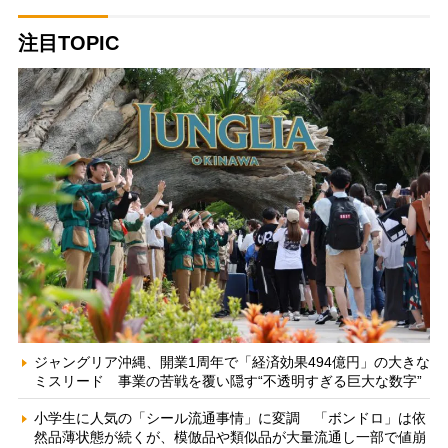
注目TOPIC
ジャングリア沖縄、開業1周年で「経済効果494億円」の大きな
ミスリード 事業の苦戦を覆い隠す“不透明すぎる巨大な数字”
小学生に人気の「シール流通事情」に変調 「ボンドロ」は依
然品薄状態が続くが、模倣品や類似品が大量流通し一部で値崩