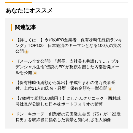
あなたにオススメ
関連記事
【詳しくは…】令和のIPO創業者「保有株時価総額ランキ
ング」TOP100 日本経済のキーマンとなる100人の実名
公開
《メール全文公開》「所長、支社長も共謀して…」プル
デンシャル生命“伝説のEP”が反旗を翻した内部告発メー
ルを公開
【保有株時価総額から算出】平成生まれの億万長者番
付、上位21人の氏名・経歴・保有金額を一挙公開
【7銘柄で総額108億円！】にしたんクリニック・西村誠
司社長が公開した日本株ポートフォリオの驚愕
ドン・キホーテ 創業者の安田隆夫会長（75）が「22歳
長男」を取締役に指名した背景と知られざる人物像