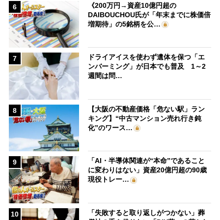
《200万円→資産10億円超の
6
DAIBOUCHOU氏が「年末までに株価倍
増期待」の5銘柄を公…
ドライアイスを使わず遺体を保つ「エ
7
ンバーミング」が日本でも普及 1～2
週間は問…
【大阪の不動産価格「危ない駅」ラン
8
キング】“中古マンション売れ行き鈍
化”のワース…
「AI・半導体関連が“本命”であること
9
に変わりはない」資産20億円超の90歳
現役トレー…
「失敗すると取り返しがつかない」葬
10