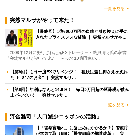
一覧を見る
突然マルサがやって来た！
【最終回】1億6000万円の負債と引き換えに手に
入れたプライスレスな経験 ｜ 突然マルサがや…
2009年12月に発行された元FXトレーダー・磯貝清明氏の著書
『突然マルサがやって来た！～FXで10億円稼い…
【第9回】もう一度FXでリベンジ！ 種銭は差し押さえを免れ
た”ヒミツのお金” ｜ 突然マルサ…
【第8回】年利はなんと14.6％！ 毎日5万円超の延滞税が積み
上がっていく ｜ 突然マルサ…
一覧を見る
河合雅司「人口減少ニッポンの活路」
【「警察官離れ」に歯止めはかかるか？】警察庁
が本気で取り組む「警察組織の構造改革」 実