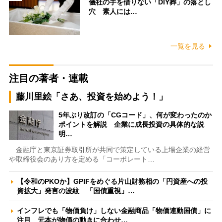
儀社の手を借りない「DIY葬」の落とし
穴 素人には…
一覧を見る
注目の著者・連載
藤川里絵「さあ、投資を始めよう！」
5年ぶり改訂の「CGコード」、何が変わったのか
ポイントを解説 企業に成長投資の具体的な説
明…
金融庁と東京証券取引所が共同で策定している上場企業の経営
や取締役会のあり方を定める「コーポレート…
【令和のPKOか】GPIFをめぐる片山財務相の「円資産への投
資拡大」発言の波紋 「国債重視」…
インフレでも「物価負け」しない金融商品「物価連動国債」に
注目 元本が物価の動きに合わせ…