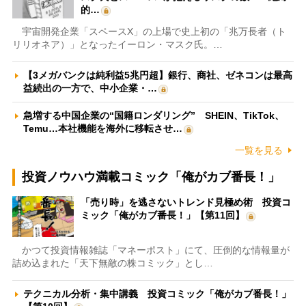
的…
宇宙開発企業「スペースX」の上場で史上初の「兆万長者（ト
リリオネア）」となったイーロン・マスク氏。…
【3メガバンクは純利益5兆円超】銀行、商社、ゼネコンは最高
益続出の一方で、中小企業・…
急増する中国企業の“国籍ロンダリング” SHEIN、TikTok、
Temu…本社機能を海外に移転させ…
一覧を見る
投資ノウハウ満載コミック「俺がカブ番長！」
「売り時」を逃さないトレンド見極め術 投資コ
ミック「俺がカブ番長！」【第11回】
かつて投資情報雑誌「マネーポスト」にて、圧倒的な情報量が
詰め込まれた「天下無敵の株コミック」とし…
テクニカル分析・集中講義 投資コミック「俺がカブ番長！」