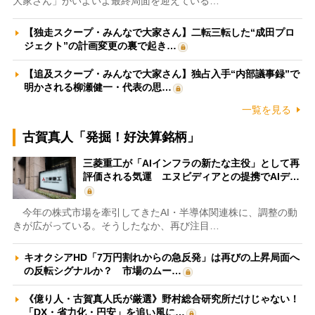
大家さん」がいよいよ最終局面を迎えている…
【独走スクープ・みんなで大家さん】二転三転した“成田プロ
ジェクト”の計画変更の裏で起き…
【追及スクープ・みんなで大家さん】独占入手“内部議事録”で
明かされる柳瀬健一・代表の思…
一覧を見る
古賀真人「発掘！好決算銘柄」
三菱重工が「AIインフラの新たな主役」として再
評価される気運 エヌビディアとの提携でAIデ…
今年の株式市場を牽引してきたAI・半導体関連株に、調整の動
きが広がっている。そうしたなか、再び注目…
キオクシアHD「7万円割れからの急反発」は再びの上昇局面へ
の反転シグナルか？ 市場のムー…
《億り人・古賀真人氏が厳選》野村総合研究所だけじゃない！
「DX・省力化・円安」を追い風に…