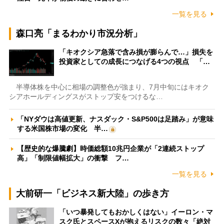
一覧を見る
森口亮「まるわかり市況分析」
「キオクシア急落で含み損が膨らんで…」損失を
投資家としての成長につなげる4つの視点 「…
半導体株を中心に相場の調整色が強まり、7月中旬にはキオク
シアホールディングスがストップ安をつけるな…
「NYダウは高値更新、ナスダック・S&P500は足踏み」が意味
する米国株市場の変化 半…
【歴史的な爆騰劇】時価総額10兆円企業が「2連続ストップ
高」「制限値幅拡大」の衝撃 フ…
一覧を見る
大前研一「ビジネス新大陸」の歩き方
「いつ暴発してもおかしくはない」イーロン・マ
スク氏とスペースXが抱えるリスクの数々「絶対