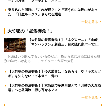
ー」の真価 「ターボ」と「スト…
乗り込むと同時に「これが軽？」と戸惑うのには理由があっ
た 「日産ルークス」さらなる躍進…
一覧を見る
大竹聡の「昼酒御免！」
【大竹聡の昼酒御免！】「ネグローニ」「山崎」
「マンハッタン」新宿三丁目の隠れ家バーで1…
お酒はいつ飲んでもいいものだが、昼から飲むお酒にはまた格
別の味わいがある――。ライター・作家の大竹…
【大竹聡の昼酒御免！】今の若者は「なめろう」や「キヌカツ
ギ」を知らないって本当？ 昔の…
【大竹聡の昼酒御免！】京急線で多摩川越えて「川崎の大衆酒
場」へと昼酒旅 押し寄せるノス…
一覧を見る