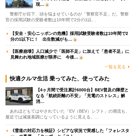
現…
警察庁が目下、頭を悩ませているのが「警察官不足」だ。警察
官の採用試験の受験者数は10年間で2分の1以…
【安全・安心ニッポンの危機】採用試験受験者数は10年間で2
分の1以下に！ 出生数減がも…
【医療崩壊】人口減少で「医師不足」に加えて「患者不足」に
見舞われ地域医療が限界に 今後…
一覧を見る
快適クルマ生活 乗ってみた、使ってみた
【4ヶ月間で受注累計6000台】BEV普及の障壁と
なる「航続距離の不安」「充電のストレス」解
消…
あれほどもてはやされていた「EV（BEV）シフト」の潮流も、
最近では減速基調になっているように見える。…
《雪道の対応力を検証》シビアな状況で実感した「フォレスタ