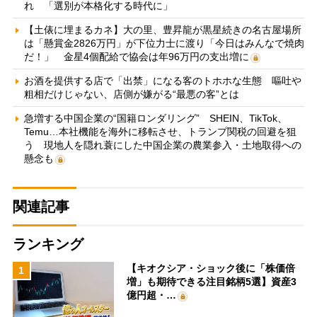
れ 「選別が本格化する時代に」
【土俵に埋まるカネ】大の里、豊昇龍が黒星続きの名古屋場所
は「懸賞金2826万円」が下位力士に渡り「今日はみんなで焼肉
だ！」 金星4個配給で協会は年96万円の支出増に
お酒を提供する店で「出禁」になる客のトホホな生態 嘔吐や
粗相だけじゃない、店側が嫌がる“最悪の客”とは
急増する中国企業の“国籍ロンダリング” SHEIN、TikTok、
Temu…本社機能を海外に移転させ、トランプ関税の回避を狙
う 現地人を隠れ蓑にした中国企業の農業参入・土地取得への
懸念も
関連記事
ランキング
【キオクシア・ショック後に「株価倍
1
増」も期待できる注目銘柄5選】資産3
億円超・…