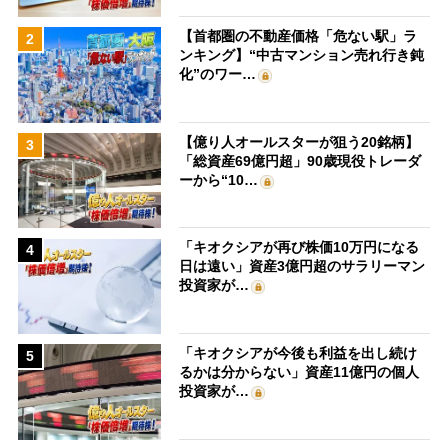
【首都圏の不動産価格「危ない駅」ラ
2
ンキング】“中古マンション売れ行き鈍
化”のワー…
【億り人オールスターが狙う20銘柄】
3
「総資産69億円超」90歳現役トレーダ
ーから“10…
「キオクシアが再び株価10万円になる
4
日は遠い」資産3億円超のサラリーマン
投資家が…
「キオクシアが今後も利益を出し続け
5
るかは分からない」資産11億円の個人
投資家が…