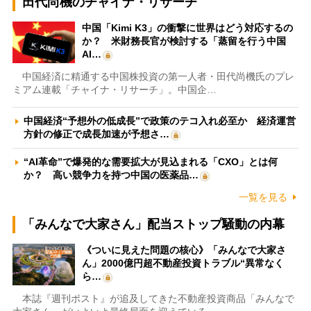
田代尚機のチャイナ・リサーチ
中国「Kimi K3」の衝撃に世界はどう対応するの
か？ 米財務長官が検討する「蒸留を行う中国
AI…
中国経済に精通する中国株投資の第一人者・田代尚機氏のプレ
ミアム連載「チャイナ・リサーチ」。中国企…
中国経済“予想外の低成長”で政策のテコ入れ必至か 経済運営
方針の修正で成長加速が予想さ…
“AI革命”で爆発的な需要拡大が見込まれる「CXO」とは何
か？ 高い競争力を持つ中国の医薬品…
一覧を見る
「みんなで大家さん」配当ストップ騒動の内幕
《ついに見えた問題の核心》「みんなで大家さ
ん」2000億円超不動産投資トラブル“異常なく
ら…
本誌『週刊ポスト』が追及してきた不動産投資商品「みんなで