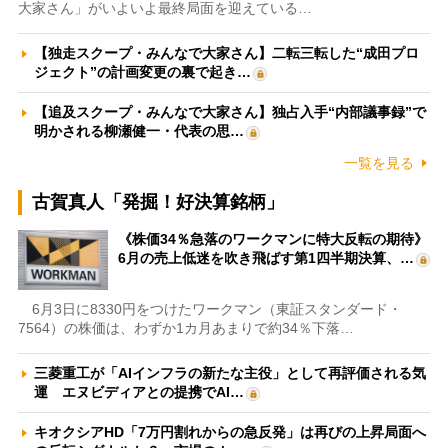
大家さん」がいよいよ最終局面を迎えている…
【独走スクープ・みんなで大家さん】二転三転した“成田プロ
ジェクト”の計画変更の裏で起き…
【追及スクープ・みんなで大家さん】独占入手“内部議事録”で
明かされる柳瀬健一・代表の思…
一覧を見る
古賀真人「発掘！好決算銘柄」
《株価34％急落のワークマンに特大反転の期待》
6月の売上低迷を吹き飛ばす第1四半期決算、…
6月3日に8330円をつけたワークマン（東証スタンダード・
7564）の株価は、わずか1カ月あまりで約34％下落…
三菱重工が「AIインフラの新たな主役」として再評価される気
運 エヌビディアとの提携でAI…
キオクシアHD「7万円割れからの急反発」は再びの上昇局面へ