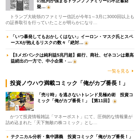
の批判が強まるトランプファミリーの不正蓄財
疑…
トランプ大統領のファミリー信託が今年1～3月に3000回以上も
の証券取引を行っていたことが明らかになり…
「いつ暴発してもおかしくはない」イーロン・マスク氏とスペ
ースXが抱えるリスクの数々「絶対…
【3メガバンクは純利益5兆円超】銀行、商社、ゼネコンは最高
益続出の一方で、中小企業・…
一覧を見る
投資ノウハウ満載コミック「俺がカブ番長！」
「売り時」を逃さないトレンド見極め術 投資コ
ミック「俺がカブ番長！」【第11回】
かつて投資情報雑誌「マネーポスト」にて、圧倒的な情報量が
詰め込まれた「天下無敵の株コミック」とし…
テクニカル分析・集中講義 投資コミック「俺がカブ番長！」