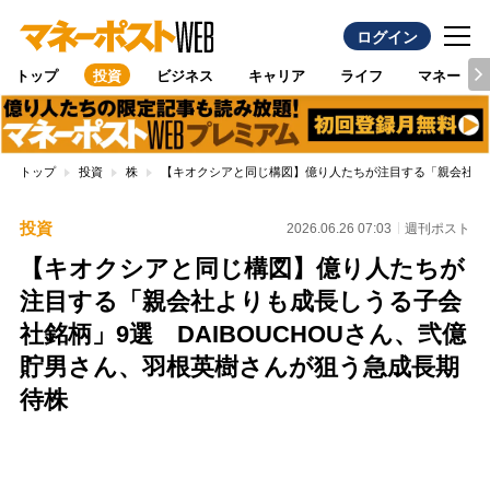
ログイン
トップ
投資
ビジネス
キャリア
ライフ
マネー
トップ
投資
株
【キオクシアと同じ構図】億り人たちが注目する「親会社より
投資
2026.06.26 07:03
週刊ポスト
【キオクシアと同じ構図】億り人たちが
注目する「親会社よりも成長しうる子会
社銘柄」9選 DAIBOUCHOUさん、弐億
貯男さん、羽根英樹さんが狙う急成長期
待株
Loaded
:
100.00%
/
Unmute