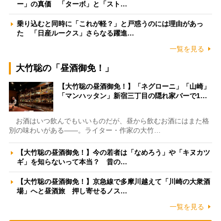
ー」の真価 「ターボ」と「スト…
乗り込むと同時に「これが軽？」と戸惑うのには理由があっ
た 「日産ルークス」さらなる躍進…
一覧を見る
大竹聡の「昼酒御免！」
【大竹聡の昼酒御免！】「ネグローニ」「山崎」
「マンハッタン」新宿三丁目の隠れ家バーで1…
お酒はいつ飲んでもいいものだが、昼から飲むお酒にはまた格
別の味わいがある――。ライター・作家の大竹…
【大竹聡の昼酒御免！】今の若者は「なめろう」や「キヌカツ
ギ」を知らないって本当？ 昔の…
【大竹聡の昼酒御免！】京急線で多摩川越えて「川崎の大衆酒
場」へと昼酒旅 押し寄せるノス…
一覧を見る