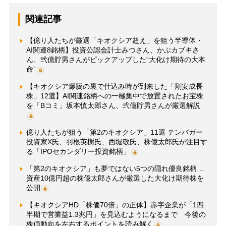
関連記事
【億り人たちが厳選「キオクシア超え」を狙う半導体・
AI関連8銘柄】投資公認会計士みつさん、かぶカブキさ
ん、弐億貯男さんがピックアップした“大化け期待の大本
命”
【キオクシア爆騰の裏で仕込み時が到来した「割安成長
株」12選】AI関連銘柄への一極集中で放置されたお宝株
を「Bコミ」坂本慎太郎さん、弐億貯男さんが厳選解説
億り人たちが狙う「第2のキオクシア」11選 テンバガー
投資家X氏、羽根英樹氏、西堀敬氏、株億太郎氏が注目す
る「IPOセカンダリー投資銘柄」
「第2のキオクシア」も夢ではない5つの隠れ優良銘柄…
資産10億円超の株億太郎さんが厳選した大化け期待株を
公開
【キオクシアHD「株価70倍」の正体】赤字企業が「1四
半期で営業益1.3兆円」を見込むようになるまで 今後の
株価動向を左右するポイントを読み解く