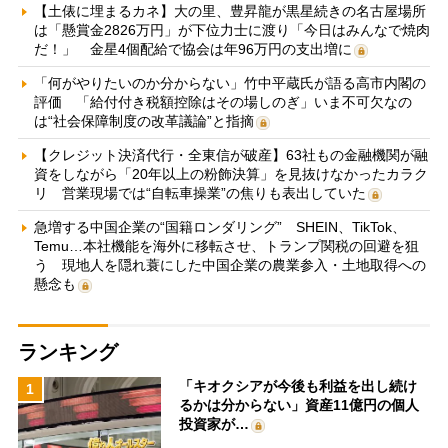
【土俵に埋まるカネ】大の里、豊昇龍が黒星続きの名古屋場所
は「懸賞金2826万円」が下位力士に渡り「今日はみんなで焼肉
だ！」 金星4個配給で協会は年96万円の支出増に
「何がやりたいのか分からない」竹中平蔵氏が語る高市内閣の
評価 「給付付き税額控除はその場しのぎ」いま不可欠なの
は“社会保障制度の改革議論”と指摘
【クレジット決済代行・全東信が破産】63社もの金融機関が融
資をしながら「20年以上の粉飾決算」を見抜けなかったカラク
リ 営業現場では“自転車操業”の焦りも表出していた
急増する中国企業の“国籍ロンダリング” SHEIN、TikTok、
Temu…本社機能を海外に移転させ、トランプ関税の回避を狙
う 現地人を隠れ蓑にした中国企業の農業参入・土地取得への
懸念も
ランキング
「キオクシアが今後も利益を出し続け
1
るかは分からない」資産11億円の個人
投資家が…