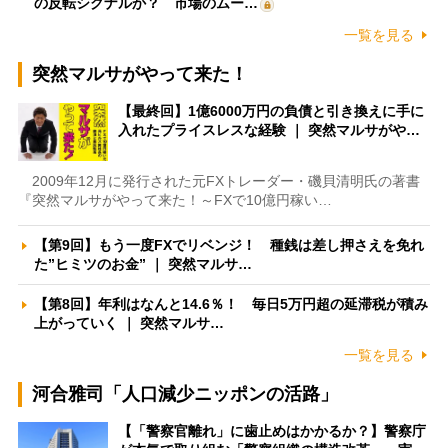
の反転シグナルか？ 市場のムー…
一覧を見る
突然マルサがやって来た！
【最終回】1億6000万円の負債と引き換えに手に
入れたプライスレスな経験 ｜ 突然マルサがや…
2009年12月に発行された元FXトレーダー・磯貝清明氏の著書
『突然マルサがやって来た！～FXで10億円稼い…
【第9回】もう一度FXでリベンジ！ 種銭は差し押さえを免れ
た”ヒミツのお金” ｜ 突然マルサ…
【第8回】年利はなんと14.6％！ 毎日5万円超の延滞税が積み
上がっていく ｜ 突然マルサ…
一覧を見る
河合雅司「人口減少ニッポンの活路」
【「警察官離れ」に歯止めはかかるか？】警察庁