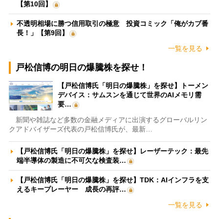
【第10回】
不透明相場に勝つ信用取引の極意 投資コミック「俺がカブ番
長！」【第9回】
一覧を見る
戸松信博の明日の爆騰株を探せ！
【戸松信博氏「明日の爆騰株」を探せ】トーメン
デバイス：サムスンを通じて世界のAIメモリ需
要…
新聞や雑誌など多数の金融メディアに出演するグローバルリン
クアドバイザーズ代表の戸松信博氏が、最新…
【戸松信博氏「明日の爆騰株」を探せ】レーザーテック：最先
端半導体の製造に不可欠な検査装…
【戸松信博氏「明日の爆騰株」を探せ】TDK：AIインフラを支
えるキープレーヤー 成長の再評…
一覧を見る