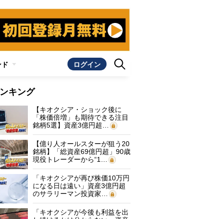
ンド
ログイン
ンキング
【キオクシア・ショック後に
「株価倍増」も期待できる注目
銘柄5選】資産3億円超…
【億り人オールスターが狙う20
銘柄】「総資産69億円超」90歳
現役トレーダーから“1…
「キオクシアが再び株価10万円
になる日は遠い」資産3億円超
のサラリーマン投資家…
「キオクシアが今後も利益を出