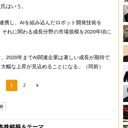
史氏はいう。
連携し、AIを組み込んだロボット開発技術を
。それに関わる成長分野の市場規模を2020年頃に
。
、2020年までAI関連企業は著しい成長が期待で
も大幅な上昇が見込めることになる」（同前）
1
2
柄
本株銘柄＆テーマ