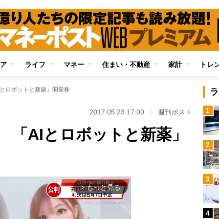
ア
ライフ
マネー
住まい・不動産
家計
トレ
Iとロボットと新薬」開発株
ラ
1
2017.05.23 17:00
週刊ポスト
 「AIとロボットと新薬」
2
3
もっと見る
arrow_forward_ios
4