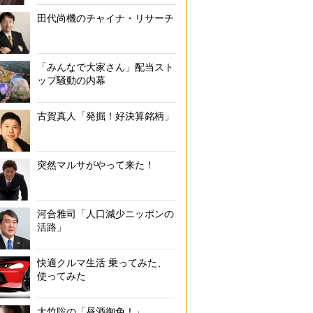
田代尚機のチャイナ・リサーチ
「みんなで大家さん」配当スト
ップ騒動の内幕
古賀真人「発掘！好決算銘柄」
突然マルサがやって来た！
河合雅司「人口減少ニッポンの
活路」
快適クルマ生活 乗ってみた、
使ってみた
大竹聡の「昼酒御免！」