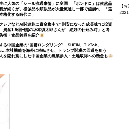
生に人気の「シール流通事情」に変調 「ボンドロ」は依然品
【お
態が続くが、模倣品や類似品が大量流通し一部で値崩れ 「選
202
本格化する時代に」
クシアなどAI関連株に資金集中で“割安になった成長株”に投資
 資産1.5億円超の坂本慎太郎さんが「絶好の仕込み時」と考
防衛・食品銘柄を紹介
する中国企業の“国籍ロンダリング” SHEIN、TikTok、
mu…本社機能を海外に移転させ、トランプ関税の回避を狙う
人を隠れ蓑にした中国企業の農業参入・土地取得への懸念も