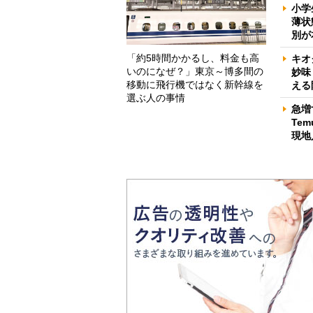
小学
薄状
別が
「約5時間かかるし、料金も高
キオ
いのになぜ？」東京～博多間の
妙味
移動に飛行機ではなく新幹線を
える
選ぶ人の事情
急増
Te
現地