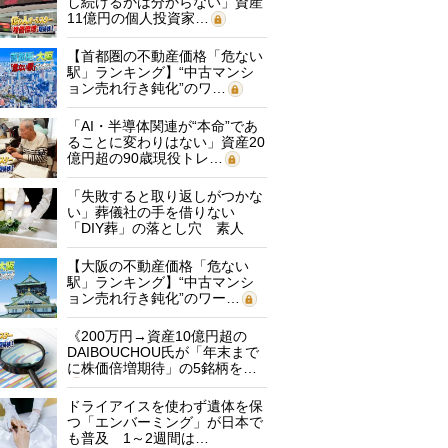
し続けるかは分からない」資産
11億円の個人投資家…
【首都圏の不動産価格「危ない
駅」ランキング】“中古マンシ
ョン売れ行き鈍化”のワ…
「AI・半導体関連が“本命”であ
ることに変わりはない」資産20
億円超の90歳現役トレ…
「失敗すると取り返しがつかな
い」葬儀社の手を借りない
「DIY葬」の落とし穴 素人
に…
【大阪の不動産価格「危ない
駅」ランキング】“中古マンシ
ョン売れ行き鈍化”のワー…
《200万円→資産10億円超の
DAIBOUCHOU氏が「年末まで
に株価倍増期待」の5銘柄を…
ドライアイスを使わず遺体を保
つ「エンバーミング」が日本で
も普及 1～2週間は…