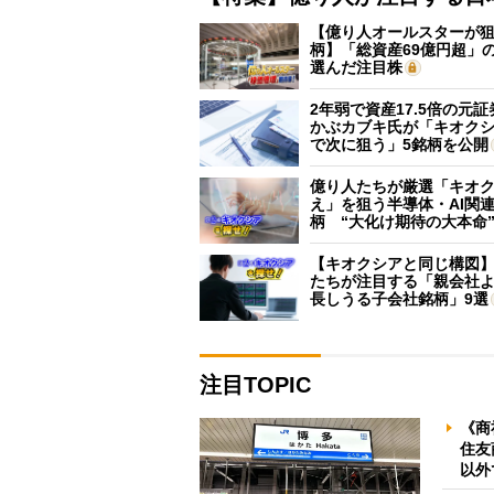
【億り人オールスターが狙
柄】「総資産69億円超」の
選んだ注目株
2年弱で資産17.5倍の元
かぶカブキ氏が「キオク
で次に狙う」5銘柄を公開
億り人たちが厳選「キオ
え」を狙う半導体・AI関連
柄 “大化け期待の大本命
【キオクシアと同じ構図
たちが注目する「親会社
長しうる子会社銘柄」9選
注目TOPIC
《商
住友
以外