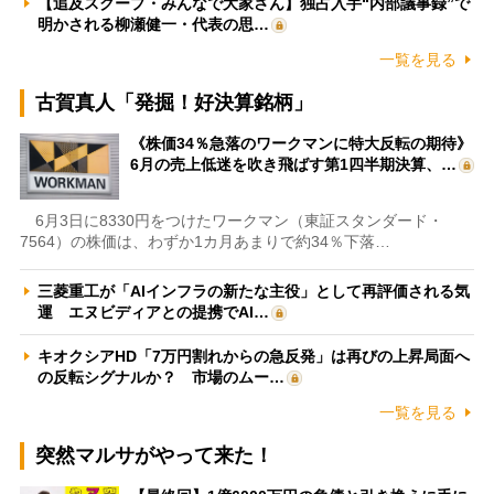
【追及スクープ・みんなで大家さん】独占入手“内部議事録”で
明かされる柳瀬健一・代表の思…
一覧を見る
古賀真人「発掘！好決算銘柄」
《株価34％急落のワークマンに特大反転の期待》
6月の売上低迷を吹き飛ばす第1四半期決算、…
6月3日に8330円をつけたワークマン（東証スタンダード・
7564）の株価は、わずか1カ月あまりで約34％下落…
三菱重工が「AIインフラの新たな主役」として再評価される気
運 エヌビディアとの提携でAI…
キオクシアHD「7万円割れからの急反発」は再びの上昇局面へ
の反転シグナルか？ 市場のムー…
一覧を見る
突然マルサがやって来た！