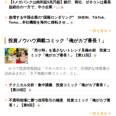
【3メガバンクは純利益5兆円超】銀行、商社、ゼネコンは最高
益続出の一方で、中小企業・…
急増する中国企業の“国籍ロンダリング” SHEIN、TikTok、
Temu…本社機能を海外に移転させ…
一覧を見る
投資ノウハウ満載コミック「俺がカブ番長！」
「売り時」を逃さないトレンド見極め術 投資コ
ミック「俺がカブ番長！」【第11回】
かつて投資情報雑誌「マネーポスト」にて、圧倒的な情報量が
詰め込まれた「天下無敵の株コミック」とし…
テクニカル分析・集中講義 投資コミック「俺がカブ番長！」
【第10回】
不透明相場に勝つ信用取引の極意 投資コミック「俺がカブ番
長！」【第9回】
一覧を見る