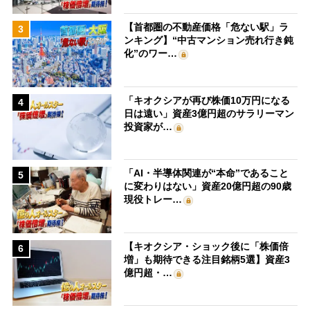
【首都圏の不動産価格「危ない駅」ラ
3
ンキング】“中古マンション売れ行き鈍
化”のワー…
「キオクシアが再び株価10万円になる
4
日は遠い」資産3億円超のサラリーマン
投資家が…
「AI・半導体関連が“本命”であること
5
に変わりはない」資産20億円超の90歳
現役トレー…
【キオクシア・ショック後に「株価倍
6
増」も期待できる注目銘柄5選】資産3
億円超・…