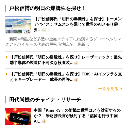
戸松信博の明日の爆騰株を探せ！
【戸松信博氏「明日の爆騰株」を探せ】トーメン
デバイス：サムスンを通じて世界のAIメモリ需
要…
新聞や雑誌など多数の金融メディアに出演するグローバルリン
クアドバイザーズ代表の戸松信博氏が、最新…
【戸松信博氏「明日の爆騰株」を探せ】レーザーテック：最先
端半導体の製造に不可欠な検査装…
【戸松信博氏「明日の爆騰株」を探せ】TDK：AIインフラを支
えるキープレーヤー 成長の再評…
一覧を見る
田代尚機のチャイナ・リサーチ
中国「Kimi K3」の衝撃に世界はどう対応するの
か？ 米財務長官が検討する「蒸留を行う中国
AI…