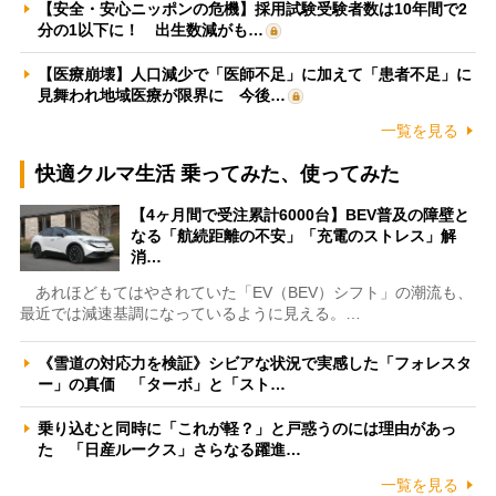
【安全・安心ニッポンの危機】採用試験受験者数は10年間で2
分の1以下に！ 出生数減がも…
【医療崩壊】人口減少で「医師不足」に加えて「患者不足」に
見舞われ地域医療が限界に 今後…
一覧を見る
快適クルマ生活 乗ってみた、使ってみた
【4ヶ月間で受注累計6000台】BEV普及の障壁と
なる「航続距離の不安」「充電のストレス」解
消…
あれほどもてはやされていた「EV（BEV）シフト」の潮流も、
最近では減速基調になっているように見える。…
《雪道の対応力を検証》シビアな状況で実感した「フォレスタ
ー」の真価 「ターボ」と「スト…
乗り込むと同時に「これが軽？」と戸惑うのには理由があっ
た 「日産ルークス」さらなる躍進…
一覧を見る