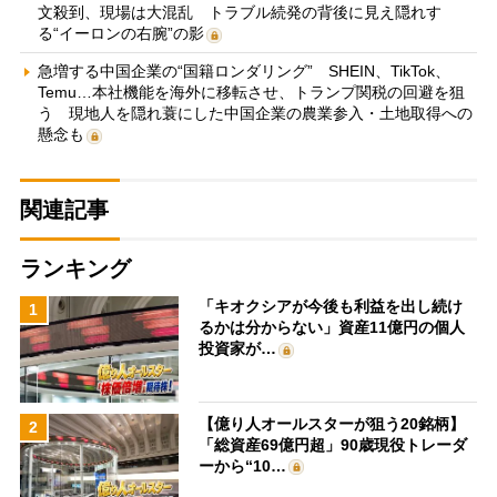
文殺到、現場は大混乱 トラブル続発の背後に見え隠れす
る“イーロンの右腕”の影
急増する中国企業の“国籍ロンダリング” SHEIN、TikTok、
Temu…本社機能を海外に移転させ、トランプ関税の回避を狙
う 現地人を隠れ蓑にした中国企業の農業参入・土地取得への
懸念も
関連記事
ランキング
「キオクシアが今後も利益を出し続け
1
るかは分からない」資産11億円の個人
投資家が…
【億り人オールスターが狙う20銘柄】
2
「総資産69億円超」90歳現役トレーダ
ーから“10…