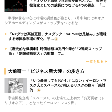
「キオクシア急落で含み損が膨らんで…」損失を
投資家としての成長につなげる4つの視点 「…
半導体株を中心に相場の調整色が強まり、7月中旬にはキオク
シアホールディングスがストップ安をつけるな…
「NYダウは高値更新、ナスダック・S&P500は足踏み」が意味
する米国株市場の変化 半…
【歴史的な爆騰劇】時価総額10兆円企業が「2連続ストップ
高」「制限値幅拡大」の衝撃 フ…
一覧を見る
大前研一「ビジネス新大陸」の歩き方
「いつ暴発してもおかしくはない」イーロン・マ
スク氏とスペースXが抱えるリスクの数々「絶対
的…
宇宙開発企業「スペースX」の上場で史上初の「兆万長者（ト
リリオネア）」となったイーロン・マスク氏。…