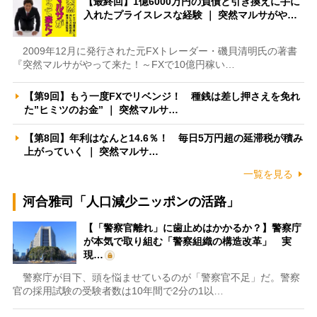
【最終回】1億6000万円の負債と引き換えに手に
入れたプライスレスな経験 ｜ 突然マルサがや…
2009年12月に発行された元FXトレーダー・磯貝清明氏の著書
『突然マルサがやって来た！～FXで10億円稼い…
【第9回】もう一度FXでリベンジ！ 種銭は差し押さえを免れ
た”ヒミツのお金” ｜ 突然マルサ…
【第8回】年利はなんと14.6％！ 毎日5万円超の延滞税が積み
上がっていく ｜ 突然マルサ…
一覧を見る
河合雅司「人口減少ニッポンの活路」
【「警察官離れ」に歯止めはかかるか？】警察庁
が本気で取り組む「警察組織の構造改革」 実
現…
警察庁が目下、頭を悩ませているのが「警察官不足」だ。警察
官の採用試験の受験者数は10年間で2分の1以…