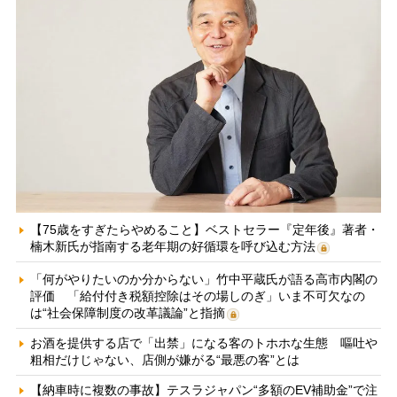
【75歳をすぎたらやめること】ベストセラー『定年後』著者・
楠木新氏が指南する老年期の好循環を呼び込む方法
「何がやりたいのか分からない」竹中平蔵氏が語る高市内閣の
評価 「給付付き税額控除はその場しのぎ」いま不可欠なの
は“社会保障制度の改革議論”と指摘
お酒を提供する店で「出禁」になる客のトホホな生態 嘔吐や
粗相だけじゃない、店側が嫌がる“最悪の客”とは
【納車時に複数の事故】テスラジャパン“多額のEV補助金”で注