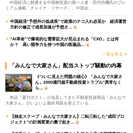
中国経済に精通する中国株投資の第一人者・田代尚機氏のプレ
ミアム連載「チャイナ・リサーチ」。中国企…
中国経済“予想外の低成長”で政策のテコ入れ必至か 経済運営
方針の修正で成長加速が予想さ…
“AI革命”で爆発的な需要拡大が見込まれる「CXO」とは何
か？ 高い競争力を持つ中国の医薬品…
一覧を見る
「みんなで大家さん」配当ストップ騒動の内幕
《ついに見えた問題の核心》「みんなで大家さ
ん」2000億円超不動産投資トラブル“異常なく
ら…
本誌『週刊ポスト』が追及してきた不動産投資商品「みんなで
大家さん」がいよいよ最終局面を迎えている…
【独走スクープ・みんなで大家さん】二転三転した“成田プロ
ジェクト”の計画変更の裏で起き…