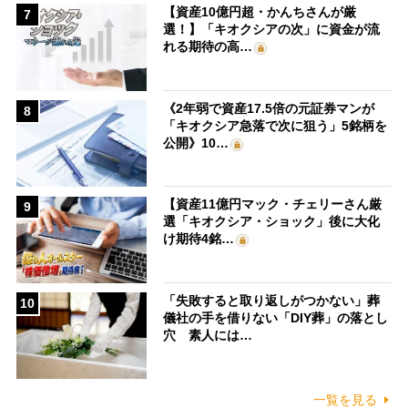
【資産10億円超・かんちさんが厳
7
選！】「キオクシアの次」に資金が流
れる期待の高…
《2年弱で資産17.5倍の元証券マンが
8
「キオクシア急落で次に狙う」5銘柄を
公開》10…
【資産11億円マック・チェリーさん厳
9
選「キオクシア・ショック」後に大化
け期待4銘…
「失敗すると取り返しがつかない」葬
10
儀社の手を借りない「DIY葬」の落とし
穴 素人には…
一覧を見る