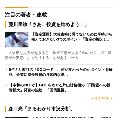
注目の著者・連載
藤川里絵「さあ、投資を始めよう！」
【資産運用】大災害時に慌てないために平時から
備えておきたい3つのポイント「資産の棚卸し…
大規模な災害が起きると、株式市場が大きく動いたり、取引環
境が不安定になったりすることがある。一方…
5年ぶり改訂の「CGコード」、何が変わったのかポイントを解
説 企業に成長投資の具体的な説…
【令和のPKOか】GPIFをめぐる片山財務相の「円資産への投
資拡大」発言の波紋 「国債重視」…
一覧を見る
森口亮「まるわかり市況分析」