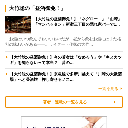
大竹聡の「昼酒御免！」
【大竹聡の昼酒御免！】「ネグローニ」「山崎」
「マンハッタン」新宿三丁目の隠れ家バーで1…
お酒はいつ飲んでもいいものだが、昼から飲むお酒にはまた格
別の味わいがある――。ライター・作家の大竹…
【大竹聡の昼酒御免！】今の若者は「なめろう」や「キヌカツ
ギ」を知らないって本当？ 昔の…
【大竹聡の昼酒御免！】京急線で多摩川越えて「川崎の大衆酒
場」へと昼酒旅 押し寄せるノス…
一覧を見る
著者・連載の一覧を見る