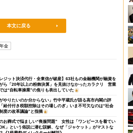
本文に戻る
年金
レジット決済代行・全東信が破産】63社もの金融機関が融資を
がら「20年以上の粉飾決算」を見抜けなかったカラクリ 営業
では“自転車操業”の焦りも表出していた
がやりたいのか分からない」竹中平蔵氏が語る高市内閣の評
「給付付き税額控除はその場しのぎ」いま不可欠なのは“社会
制度の改革議論”と指摘
のお葬式で悩ましい“喪服問題” 女性は「ワンピースを着てい
OK」という俗説に潜む誤解、なぜ「ジャケット」がマストな
？《1級葬祭ディレクターが解説》