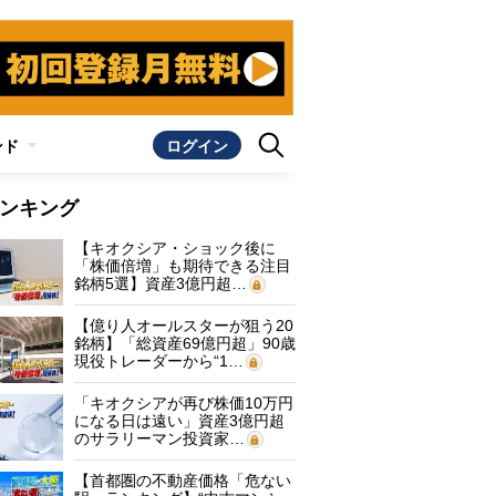
ンド
ログイン
ンキング
【キオクシア・ショック後に
「株価倍増」も期待できる注目
銘柄5選】資産3億円超…
【億り人オールスターが狙う20
銘柄】「総資産69億円超」90歳
現役トレーダーから“1…
「キオクシアが再び株価10万円
になる日は遠い」資産3億円超
のサラリーマン投資家…
【首都圏の不動産価格「危ない