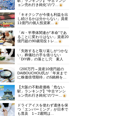
駅」ランキング】“中古マンシ
ョン売れ行き鈍化”のワ…
「キオクシアが今後も利益を出
し続けるかは分からない」資産
11億円の個人投資家…
「AI・半導体関連が“本命”であ
ることに変わりはない」資産20
億円超の90歳現役トレ…
「失敗すると取り返しがつかな
い」葬儀社の手を借りない
「DIY葬」の落とし穴 素人
に…
《200万円→資産10億円超の
DAIBOUCHOU氏が「年末まで
に株価倍増期待」の5銘柄を…
【大阪の不動産価格「危ない
駅」ランキング】“中古マンシ
ョン売れ行き鈍化”のワー…
ドライアイスを使わず遺体を保
つ「エンバーミング」が日本で
も普及 1～2週間は…