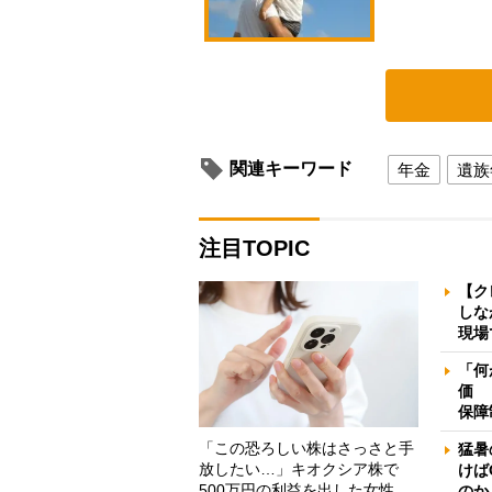
関連キーワード
年金
遺族
注目TOPIC
【ク
しな
現場
「何
価 
保障
「この恐ろしい株はさっさと手
猛暑
放したい…」キオクシア株で
けば
500万円の利益を出した女性
のか