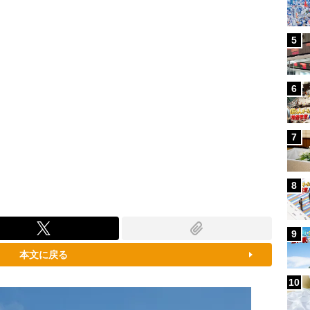
5
6
7
8
9
本文に戻る
10