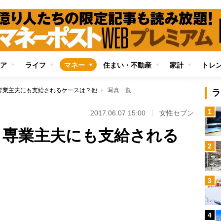
ア
ライフ
マネー
住まい・不動産
家計
トレ
専業主夫にも支給されるケースは？他
写真一覧
ラ
1
2017.06.07 15:00
女性セブン
】専業主夫にも支給される
2
3
Loaded
:
100.00%
4