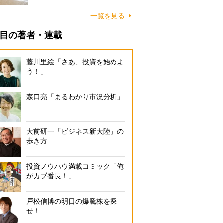
に…
一覧を見る
目の著者・連載
藤川里絵「さあ、投資を始めよ
う！」
森口亮「まるわかり市況分析」
大前研一「ビジネス新大陸」の
歩き方
投資ノウハウ満載コミック「俺
がカブ番長！」
戸松信博の明日の爆騰株を探
せ！