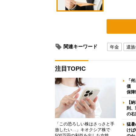
関連キーワード
年金
遺族
注目TOPIC
「何
価 
保障
【納
到、
の右
「この恐ろしい株はさっさと手
猛暑
放したい…」キオクシア株で
けば
500万円の利益を出した女性
のか