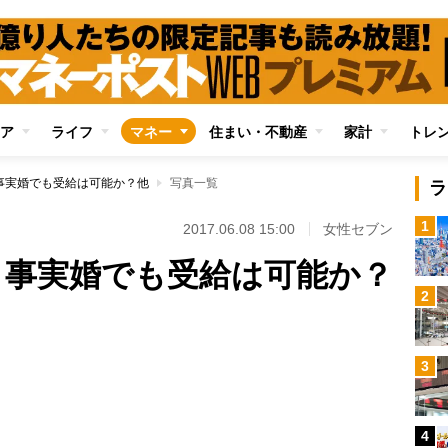
ア
ライフ
マネー
住まい・不動産
家計
トレ
事実婚でも受給は可能か？他
写真一覧
ラ
1
2017.06.08 15:00
女性セブン
】事実婚でも受給は可能か？
2
3
Loaded
:
80.92%
4