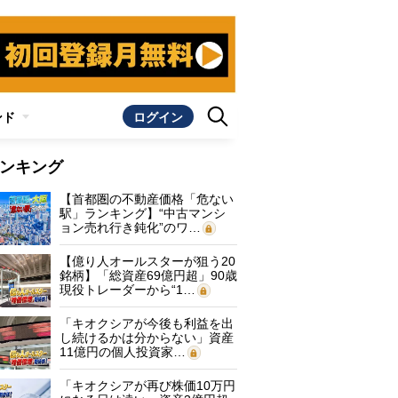
ンド
ログイン
ンキング
【首都圏の不動産価格「危ない
駅」ランキング】“中古マンシ
ョン売れ行き鈍化”のワ…
【億り人オールスターが狙う20
銘柄】「総資産69億円超」90歳
現役トレーダーから“1…
「キオクシアが今後も利益を出
し続けるかは分からない」資産
11億円の個人投資家…
「キオクシアが再び株価10万円