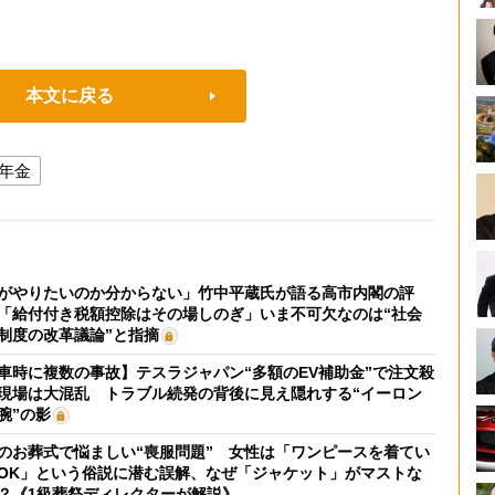
本文に戻る
年金
がやりたいのか分からない」竹中平蔵氏が語る高市内閣の評
「給付付き税額控除はその場しのぎ」いま不可欠なのは“社会
制度の改革議論”と指摘
車時に複数の事故】テスラジャパン“多額のEV補助金”で注文殺
現場は大混乱 トラブル続発の背後に見え隠れする“イーロン
腕”の影
のお葬式で悩ましい“喪服問題” 女性は「ワンピースを着てい
OK」という俗説に潜む誤解、なぜ「ジャケット」がマストな
？《1級葬祭ディレクターが解説》