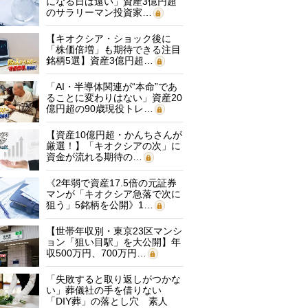
になる日は遠い」資産3億円超
のサラリーマン投資家…
【キオクシア・ショック後に
「株価倍増」も期待できる注目
銘柄5選】資産3億円超…
「AI・半導体関連が“本命”であ
ることに変わりはない」資産20
億円超の90歳現役トレ…
【資産10億円超・かんちさんが
厳選！】「キオクシアの次」に
資金が流れる期待の…
《2年弱で資産17.5倍の元証券
マンが「キオクシア急落で次に
狙う」5銘柄を公開》1…
【世帯年収別・東京23区マンシ
ョン「狙い目駅」を大公開】年
収500万円、700万円…
「失敗すると取り返しがつかな
い」葬儀社の手を借りない
「DIY葬」の落とし穴 素人