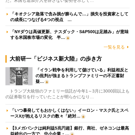
た。米国も追加介入を辞さない姿勢を示して…
「キオクシア急落で含み損が膨らんで…」損失を投資家として
の成長につなげる4つの視点 …
「NYダウは高値更新、ナスダック・S&P500は足踏み」が意味
する米国株市場の変化 半…
一覧を見る
大前研一「ビジネス新大陸」の歩き方
「イラン戦争を利用して儲けている」利益相反と
の批判が強まるトランプファミリーの不正蓄財
疑…
トランプ大統領のファミリー信託が今年1～3月に3000回以上も
の証券取引を行っていたことが明らかになり…
「いつ暴発してもおかしくはない」イーロン・マスク氏とスペ
ースXが抱えるリスクの数々「絶対…
【3メガバンクは純利益5兆円超】銀行、商社、ゼネコンは最高
益続出の一方で、中小企業・…