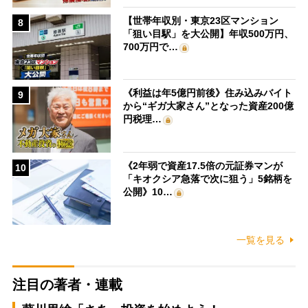
【世帯年収別・東京23区マンション
8
「狙い目駅」を大公開】年収500万円、
700万円で…
《利益は年5億円前後》住み込みバイト
9
から“ギガ大家さん”となった資産200億
円税理…
《2年弱で資産17.5倍の元証券マンが
10
「キオクシア急落で次に狙う」5銘柄を
公開》10…
一覧を見る
注目の著者・連載