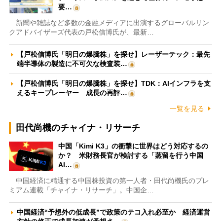
要…
新聞や雑誌など多数の金融メディアに出演するグローバルリン
クアドバイザーズ代表の戸松信博氏が、最新…
【戸松信博氏「明日の爆騰株」を探せ】レーザーテック：最先
端半導体の製造に不可欠な検査装…
【戸松信博氏「明日の爆騰株」を探せ】TDK：AIインフラを支
えるキープレーヤー 成長の再評…
一覧を見る
田代尚機のチャイナ・リサーチ
中国「Kimi K3」の衝撃に世界はどう対応するの
か？ 米財務長官が検討する「蒸留を行う中国
AI…
中国経済に精通する中国株投資の第一人者・田代尚機氏のプレ
ミアム連載「チャイナ・リサーチ」。中国企…
中国経済“予想外の低成長”で政策のテコ入れ必至か 経済運営