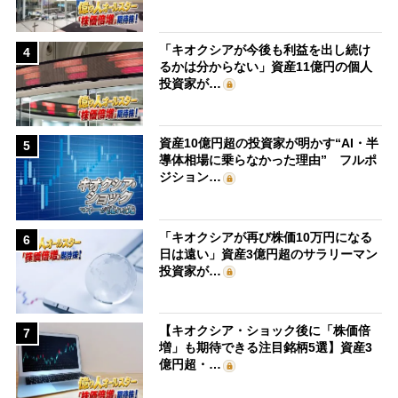
「キオクシアが今後も利益を出し続け
4
るかは分からない」資産11億円の個人
投資家が…
資産10億円超の投資家が明かす“AI・半
5
導体相場に乗らなかった理由” フルポ
ジション…
「キオクシアが再び株価10万円になる
6
日は遠い」資産3億円超のサラリーマン
投資家が…
【キオクシア・ショック後に「株価倍
7
増」も期待できる注目銘柄5選】資産3
億円超・…