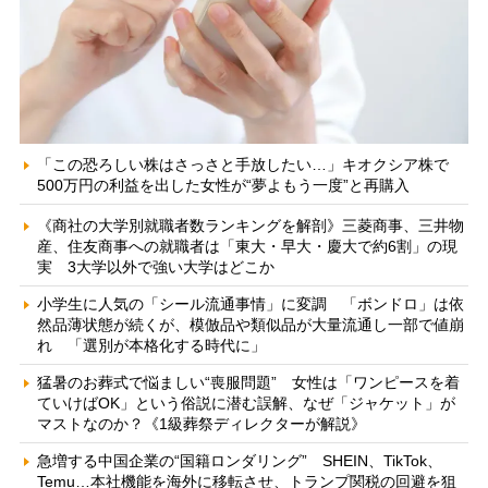
「この恐ろしい株はさっさと手放したい…」キオクシア株で
500万円の利益を出した女性が“夢よもう一度”と再購入
《商社の大学別就職者数ランキングを解剖》三菱商事、三井物
産、住友商事への就職者は「東大・早大・慶大で約6割」の現
実 3大学以外で強い大学はどこか
小学生に人気の「シール流通事情」に変調 「ボンドロ」は依
然品薄状態が続くが、模倣品や類似品が大量流通し一部で値崩
れ 「選別が本格化する時代に」
猛暑のお葬式で悩ましい“喪服問題” 女性は「ワンピースを着
ていけばOK」という俗説に潜む誤解、なぜ「ジャケット」が
マストなのか？《1級葬祭ディレクターが解説》
急増する中国企業の“国籍ロンダリング” SHEIN、TikTok、
Temu…本社機能を海外に移転させ、トランプ関税の回避を狙