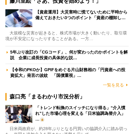
藤川里絵「さあ、投資を始めよう！」
【資産運用】大災害時に慌てないために平時から
備えておきたい3つのポイント「資産の棚卸し…
大規模な災害が起きると、株式市場が大きく動いたり、取引環
境が不安定になったりすることがある。一方…
5年ぶり改訂の「CGコード」、何が変わったのかポイントを解
説 企業に成長投資の具体的な説…
【令和のPKOか】GPIFをめぐる片山財務相の「円資産への投
資拡大」発言の波紋 「国債重視」…
一覧を見る
森口亮「まるわかり市況分析」
「トレンド転換のスイッチになり得る」“介入慣
れ”した市場心理を変える「日米協調為替介入」
…
日米両政府が、約28年ぶりとなる円買いの協調介入に踏み切っ