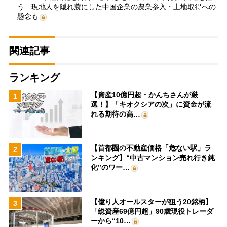
う 現地人を隠れ蓑にした中国企業の農業参入・土地取得への
懸念も
関連記事
ランキング
【資産10億円超・かんちさんが厳
1
選！】「キオクシアの次」に資金が流
れる期待の高…
【首都圏の不動産価格「危ない駅」ラ
2
ンキング】“中古マンション売れ行き鈍
化”のワー…
【億り人オールスターが狙う20銘柄】
3
「総資産69億円超」90歳現役トレーダ
ーから“10…