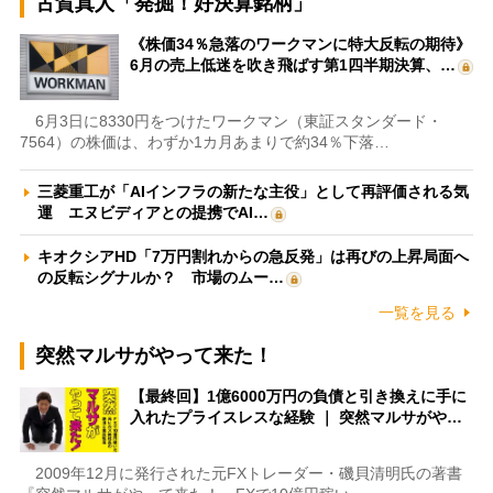
古賀真人「発掘！好決算銘柄」
《株価34％急落のワークマンに特大反転の期待》
6月の売上低迷を吹き飛ばす第1四半期決算、…
6月3日に8330円をつけたワークマン（東証スタンダード・
7564）の株価は、わずか1カ月あまりで約34％下落…
三菱重工が「AIインフラの新たな主役」として再評価される気
運 エヌビディアとの提携でAI…
キオクシアHD「7万円割れからの急反発」は再びの上昇局面へ
の反転シグナルか？ 市場のムー…
一覧を見る
突然マルサがやって来た！
【最終回】1億6000万円の負債と引き換えに手に
入れたプライスレスな経験 ｜ 突然マルサがや…
2009年12月に発行された元FXトレーダー・磯貝清明氏の著書