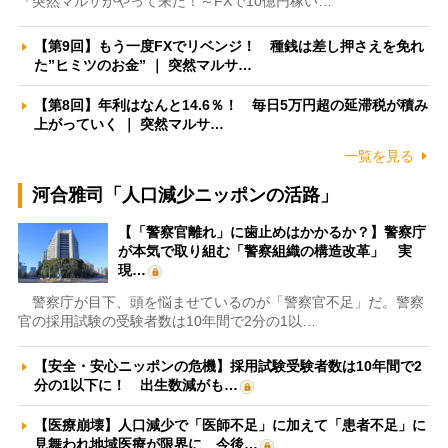
『突然マルサがやって来た！～FXで10億円稼い…
【第9回】もう一度FXでリベンジ！ 種銭は差し押さえを免れ
た”ヒミツのお金” ｜ 突然マルサ…
【第8回】年利はなんと14.6％！ 毎日5万円超の延滞税が積み
上がっていく ｜ 突然マルサ…
一覧を見る
河合雅司「人口減少ニッポンの活路」
【「警察官離れ」に歯止めはかかるか？】警察庁
が本気で取り組む「警察組織の構造改革」 実
現…
警察庁が目下、頭を悩ませているのが「警察官不足」だ。警察
官の採用試験の受験者数は10年間で2分の1以…
【安全・安心ニッポンの危機】採用試験受験者数は10年間で2
分の1以下に！ 出生数減がも…
【医療崩壊】人口減少で「医師不足」に加えて「患者不足」に
見舞われ地域医療が限界に 今後…