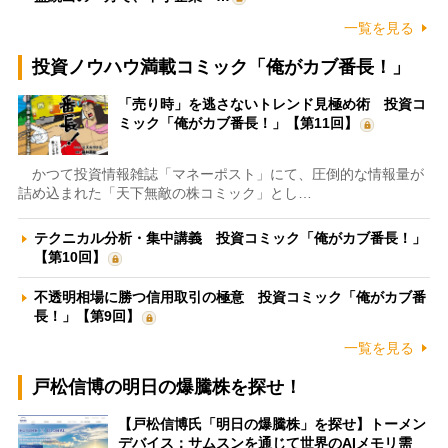
一覧を見る
投資ノウハウ満載コミック「俺がカブ番長！」
「売り時」を逃さないトレンド見極め術 投資コ
ミック「俺がカブ番長！」【第11回】
かつて投資情報雑誌「マネーポスト」にて、圧倒的な情報量が
詰め込まれた「天下無敵の株コミック」とし…
テクニカル分析・集中講義 投資コミック「俺がカブ番長！」
【第10回】
不透明相場に勝つ信用取引の極意 投資コミック「俺がカブ番
長！」【第9回】
一覧を見る
戸松信博の明日の爆騰株を探せ！
【戸松信博氏「明日の爆騰株」を探せ】トーメン
デバイス：サムスンを通じて世界のAIメモリ需