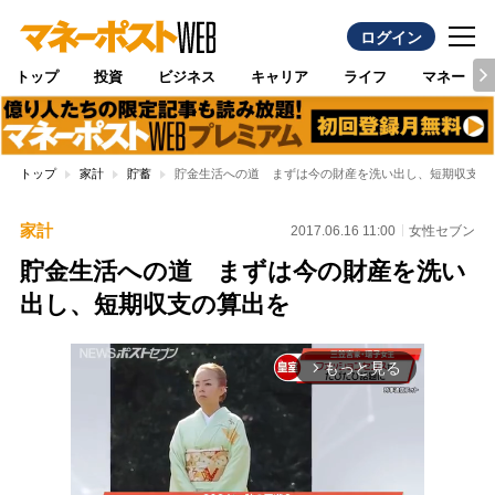
ログイン
トップ
投資
ビジネス
キャリア
ライフ
マネー
トップ
家計
貯蓄
貯金生活への道 まずは今の財産を洗い出し、短期収支の
家計
2017.06.16 11:00
女性セブン
貯金生活への道 まずは今の財産を洗い
出し、短期収支の算出を
もっと見る
arrow_forward_ios