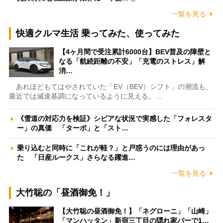
一覧を見る
快適クルマ生活 乗ってみた、使ってみた
【4ヶ月間で受注累計6000台】BEV普及の障壁と
なる「航続距離の不安」「充電のストレス」解
消…
あれほどもてはやされていた「EV（BEV）シフト」の潮流も、
最近では減速基調になっているように見える。…
《雪道の対応力を検証》シビアな状況で実感した「フォレスタ
ー」の真価 「ターボ」と「スト…
乗り込むと同時に「これが軽？」と戸惑うのには理由があっ
た 「日産ルークス」さらなる躍進…
一覧を見る
大竹聡の「昼酒御免！」
【大竹聡の昼酒御免！】「ネグローニ」「山崎」
「マンハッタン」新宿三丁目の隠れ家バーで1…