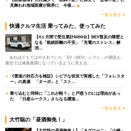
見舞われ地域医療が限界に 今後…
一覧を見る
快適クルマ生活 乗ってみた、使ってみた
【4ヶ月間で受注累計6000台】BEV普及の障壁と
なる「航続距離の不安」「充電のストレス」解
消…
あれほどもてはやされていた「EV（BEV）シフト」の潮流も、
最近では減速基調になっているように見える。…
《雪道の対応力を検証》シビアな状況で実感した「フォレスタ
ー」の真価 「ターボ」と「スト…
乗り込むと同時に「これが軽？」と戸惑うのには理由があっ
た 「日産ルークス」さらなる躍進…
一覧を見る
大竹聡の「昼酒御免！」
【大竹聡の昼酒御免！】「ネグローニ」「山崎」