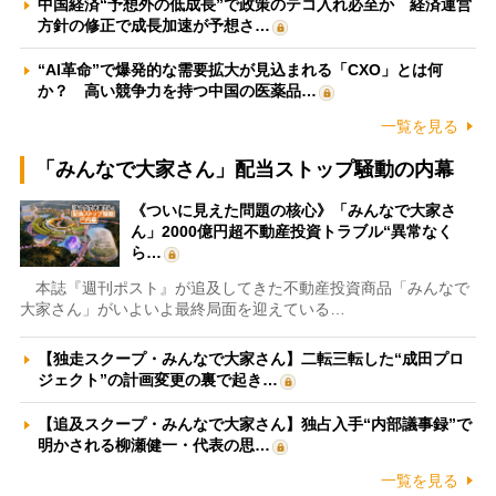
中国経済“予想外の低成長”で政策のテコ入れ必至か 経済運営
方針の修正で成長加速が予想さ…
“AI革命”で爆発的な需要拡大が見込まれる「CXO」とは何
か？ 高い競争力を持つ中国の医薬品…
一覧を見る
「みんなで大家さん」配当ストップ騒動の内幕
《ついに見えた問題の核心》「みんなで大家さ
ん」2000億円超不動産投資トラブル“異常なく
ら…
本誌『週刊ポスト』が追及してきた不動産投資商品「みんなで
大家さん」がいよいよ最終局面を迎えている…
【独走スクープ・みんなで大家さん】二転三転した“成田プロ
ジェクト”の計画変更の裏で起き…
【追及スクープ・みんなで大家さん】独占入手“内部議事録”で
明かされる柳瀬健一・代表の思…
一覧を見る