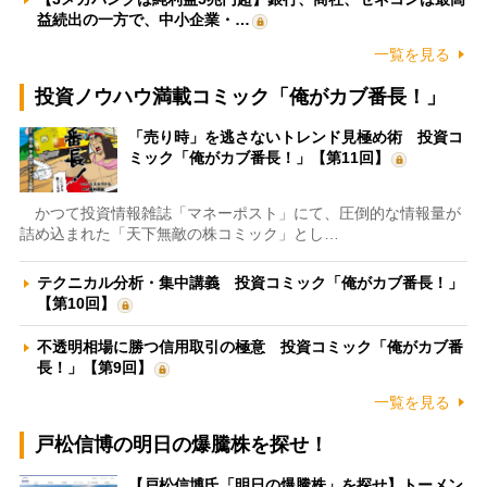
益続出の一方で、中小企業・…
一覧を見る
投資ノウハウ満載コミック「俺がカブ番長！」
「売り時」を逃さないトレンド見極め術 投資コ
ミック「俺がカブ番長！」【第11回】
かつて投資情報雑誌「マネーポスト」にて、圧倒的な情報量が
詰め込まれた「天下無敵の株コミック」とし…
テクニカル分析・集中講義 投資コミック「俺がカブ番長！」
【第10回】
不透明相場に勝つ信用取引の極意 投資コミック「俺がカブ番
長！」【第9回】
一覧を見る
戸松信博の明日の爆騰株を探せ！
【戸松信博氏「明日の爆騰株」を探せ】トーメン