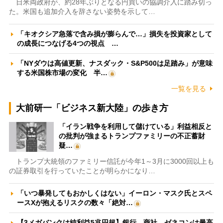
日米両政府が、約28年ぶりとなる円買いの協調介入に踏み切っ
た。米国も追加介入を辞さない姿勢を示して…
「キオクシア急落で含み損が膨らんで…」損失を投資家として
の成長につなげる4つの視点 …
「NYダウは高値更新、ナスダック・S&P500は足踏み」が意味
する米国株市場の変化 半…
一覧を見る
大前研一「ビジネス新大陸」の歩き方
「イラン戦争を利用して儲けている」利益相反と
の批判が強まるトランプファミリーの不正蓄財
疑…
トランプ大統領のファミリー信託が今年1～3月に3000回以上も
の証券取引を行っていたことが明らかになり…
「いつ暴発してもおかしくはない」イーロン・マスク氏とスペ
ースXが抱えるリスクの数々「絶対…
【3メガバンクは純利益5兆円超】銀行、商社、ゼネコンは最高