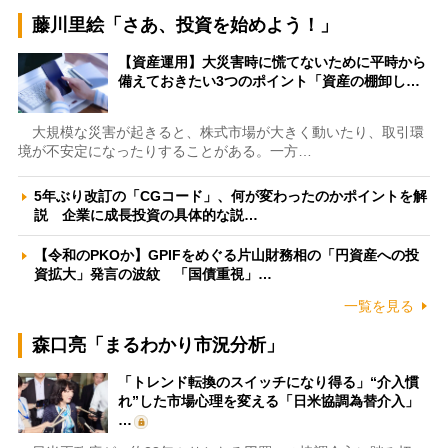
藤川里絵「さあ、投資を始めよう！」
【資産運用】大災害時に慌てないために平時から
備えておきたい3つのポイント「資産の棚卸し…
大規模な災害が起きると、株式市場が大きく動いたり、取引環
境が不安定になったりすることがある。一方…
5年ぶり改訂の「CGコード」、何が変わったのかポイントを解
説 企業に成長投資の具体的な説…
【令和のPKOか】GPIFをめぐる片山財務相の「円資産への投
資拡大」発言の波紋 「国債重視」…
一覧を見る
森口亮「まるわかり市況分析」
「トレンド転換のスイッチになり得る」“介入慣
れ”した市場心理を変える「日米協調為替介入」
…