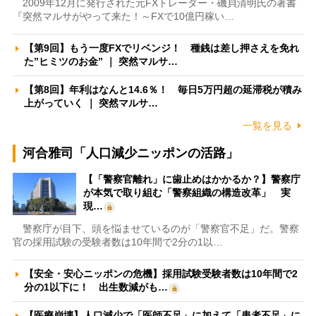
2009年12月に発行された元FXトレーダー・磯貝清明氏の著書
『突然マルサがやって来た！～FXで10億円稼い…
【第9回】もう一度FXでリベンジ！ 種銭は差し押さえを免れ
た”ヒミツのお金” ｜ 突然マルサ…
【第8回】年利はなんと14.6％！ 毎日5万円超の延滞税が積み
上がっていく ｜ 突然マルサ…
一覧を見る
河合雅司「人口減少ニッポンの活路」
【「警察官離れ」に歯止めはかかるか？】警察庁
が本気で取り組む「警察組織の構造改革」 実
現…
警察庁が目下、頭を悩ませているのが「警察官不足」だ。警察
官の採用試験の受験者数は10年間で2分の1以…
【安全・安心ニッポンの危機】採用試験受験者数は10年間で2
分の1以下に！ 出生数減がも…
【医療崩壊】人口減少で「医師不足」に加えて「患者不足」に