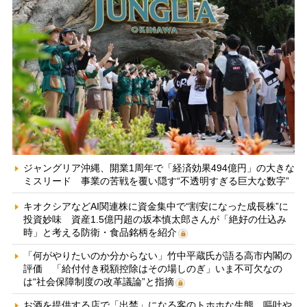
ジャングリア沖縄、開業1周年で「経済効果494億円」の大きな
ミスリード 事業の苦戦を覆い隠す“不透明すぎる巨大な数字”
キオクシアなどAI関連株に資金集中で“割安になった成長株”に
投資妙味 資産1.5億円超の坂本慎太郎さんが「絶好の仕込み
時」と考える防衛・食品銘柄を紹介
「何がやりたいのか分からない」竹中平蔵氏が語る高市内閣の
評価 「給付付き税額控除はその場しのぎ」いま不可欠なの
は“社会保障制度の改革議論”と指摘
お酒を提供する店で「出禁」になる客のトホホな生態 嘔吐や