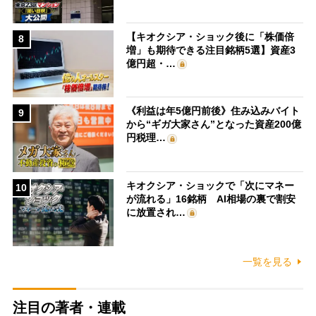
【キオクシア・ショック後に「株価倍
8
増」も期待できる注目銘柄5選】資産3
億円超・…
《利益は年5億円前後》住み込みバイト
9
から“ギガ大家さん”となった資産200億
円税理…
キオクシア・ショックで「次にマネー
10
が流れる」16銘柄 AI相場の裏で割安
に放置され…
一覧を見る
注目の著者・連載