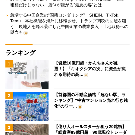
粗相だけじゃない、店側が嫌がる“最悪の客”とは
急増する中国企業の“国籍ロンダリング” SHEIN、TikTok、
Temu…本社機能を海外に移転させ、トランプ関税の回避を狙
う 現地人を隠れ蓑にした中国企業の農業参入・土地取得への
懸念も
ランキング
【資産10億円超・かんちさんが厳
1
選！】「キオクシアの次」に資金が流
れる期待の高…
【首都圏の不動産価格「危ない駅」ラ
2
ンキング】“中古マンション売れ行き鈍
化”のワー…
【億り人オールスターが狙う20銘柄】
3
「総資産69億円超」90歳現役トレーダ