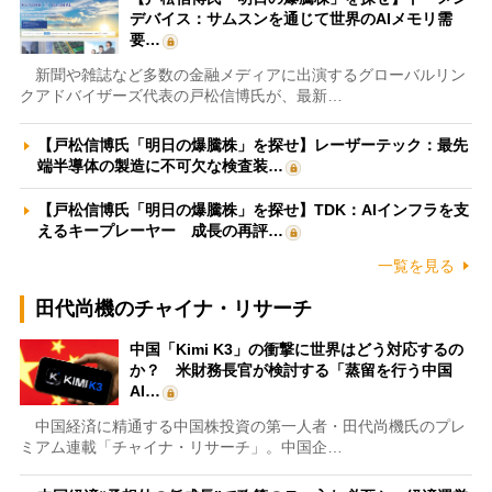
デバイス：サムスンを通じて世界のAIメモリ需
要…
新聞や雑誌など多数の金融メディアに出演するグローバルリン
クアドバイザーズ代表の戸松信博氏が、最新…
【戸松信博氏「明日の爆騰株」を探せ】レーザーテック：最先
端半導体の製造に不可欠な検査装…
【戸松信博氏「明日の爆騰株」を探せ】TDK：AIインフラを支
えるキープレーヤー 成長の再評…
一覧を見る
田代尚機のチャイナ・リサーチ
中国「Kimi K3」の衝撃に世界はどう対応するの
か？ 米財務長官が検討する「蒸留を行う中国
AI…
中国経済に精通する中国株投資の第一人者・田代尚機氏のプレ
ミアム連載「チャイナ・リサーチ」。中国企…